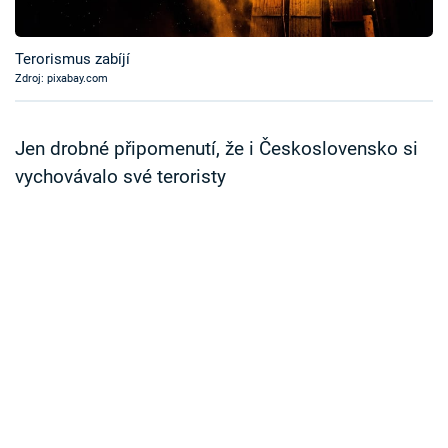
Časopis
Terorismus zabíjí
Sledujte prima+
Zdroj: pixabay.com
Přihlášení
Jen drobné připomenutí, že i Československo si
vychovávalo své teroristy
Sledujte nás