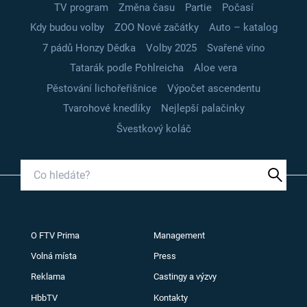
TV program
Změna času
Partie
Počasí
Kdy budou volby
ZOO Nové začátky
Auto – katalog
7 pádů Honzy Dědka
Volby 2025
Svařené víno
Tatarák podle Pohlreicha
Aloe vera
Pěstování lichořeřišnice
Výpočet ascendentu
Tvarohové knedlíky
Nejlepší palačinky
Švestkový koláč
O FTV Prima
Management
Volná místa
Press
Reklama
Castingy a výzvy
HbbTV
Kontakty