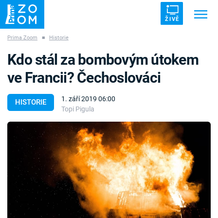
ŽIVĚ
Prima Zoom
■
Historie
Trendy:
ZRÁDCI
UFO
DRUHÁ SVĚTOVÁ VÁLKA
Kdo stál za bombovým útokem
ZÁHADY
VETŘELCI DÁVNOVĚKU
ve Francii? Čechoslováci
1. září 2019 06:00
HISTORIE
Topi Pigula
Témata
Témata
Pořady
TV Program