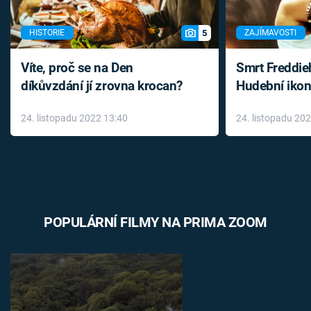
5
HISTORIE
ZAJÍMAVOSTI
Víte, proč se na Den
Smrt Freddie
díkůvzdání jí zrovna krocan?
Hudební ikon
až do konce 
24. listopadu 2022 13:40
24. listopadu 20
léky
POPULÁRNÍ FILMY NA PRIMA ZOOM