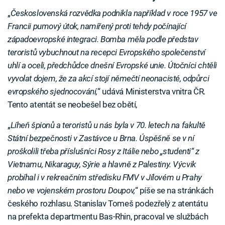
„
Československá rozvědka podnikla například v roce 1957 ve
Francii pumový útok, namířený proti tehdy počínající
západoevropské integraci. Bomba měla podle představ
teroristů vybuchnout na recepci Evropského společenství
uhlí a oceli, předchůdce dnešní Evropské unie. Útočníci chtěli
vyvolat dojem, že za akcí stojí němečtí neonacisté, odpůrci
evropského sjednocování,
“ udává Ministerstva vnitra ČR.
Tento atentát se neobešel bez obětí,
„
Líheň špionů a teroristů u nás byla v 70. letech na fakultě
Státní bezpečnosti v Zastávce u Brna. Úspěšně se v ní
proškolili třeba příslušníci Rosy z Itálie nebo „studenti“ z
Vietnamu, Nikaraguy, Sýrie a hlavně z Palestiny. Výcvik
probíhal i v rekreačním středisku FMV v Jílovém u Prahy
nebo ve vojenském prostoru Doupov,
“ píše se na stránkách
českého rozhlasu. Stanislav Tomeš podezřelý z atentátu
na prefekta departmentu Bas-Rhin, pracoval ve službách