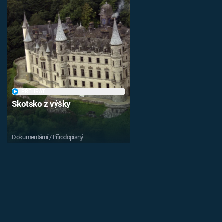
PŘEHRÁT
Skotsko z výšky
Dokumentární / Přírodopisný