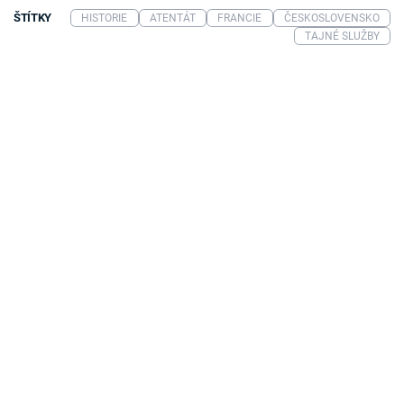
ŠTÍTKY
HISTORIE
ATENTÁT
FRANCIE
ČESKOSLOVENSKO
TAJNÉ SLUŽBY