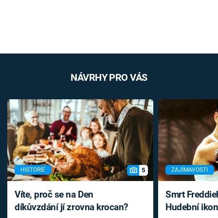
NÁVRHY PRO VÁS
5
HISTORIE
ZAJÍMAVOSTI
Víte, proč se na Den
Smrt Freddie
díkůvzdání jí zrovna krocan?
Hudební ikon