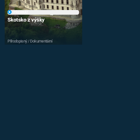
PŘEHRÁT
Skotsko z výšky
Přírodopisný / Dokumentární