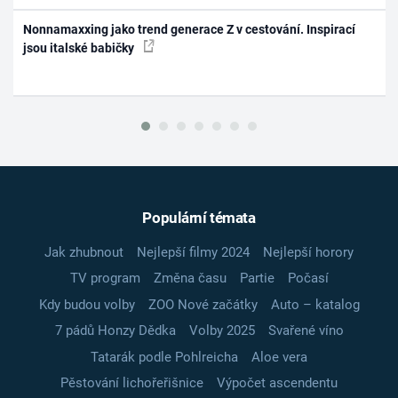
Nonnamaxxing jako trend generace Z v cestování. Inspirací
jsou italské babičky
Populární témata
Jak zhubnout
Nejlepší filmy 2024
Nejlepší horory
TV program
Změna času
Partie
Počasí
Kdy budou volby
ZOO Nové začátky
Auto – katalog
7 pádů Honzy Dědka
Volby 2025
Svařené víno
Tatarák podle Pohlreicha
Aloe vera
Pěstování lichořeřišnice
Výpočet ascendentu