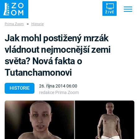
ŽIVĚ
Prima Zoom
■
Historie
Trendy:
ZRÁDCI
UFO
DRUHÁ SVĚTOVÁ VÁLKA
Jak mohl postižený mrzák
ZÁHADY
VETŘELCI DÁVNOVĚKU
vládnout nejmocnější zemi
světa? Nová fakta o
Tutanchamonovi
Témata
26. října 2014 06:00
HISTORIE
redakce Prima Zoom
Témata
Pořady
TV Program