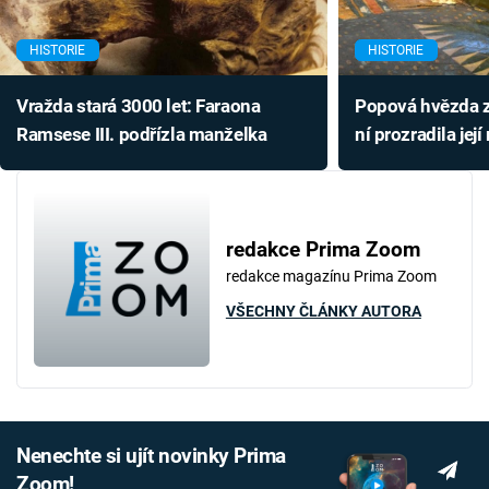
HISTORIE
HISTORIE
Vražda stará 3000 let: Faraona
Popová hvězda z
Ramsese III. podřízla manželka
ní prozradila jej
redakce Prima Zoom
redakce magazínu Prima Zoom
VŠECHNY ČLÁNKY AUTORA
Nenechte si ujít novinky Prima
Zoom!