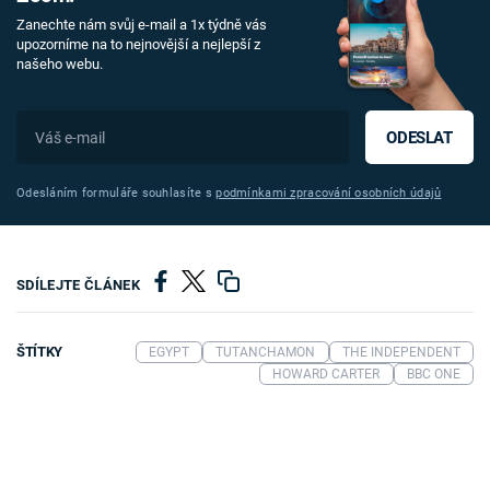
Zanechte nám svůj e-mail a 1x týdně vás
upozorníme na to nejnovější a nejlepší z
našeho webu.
ODESLAT
Odesláním formuláře souhlasíte s
podmínkami zpracování osobních údajů
SDÍLEJTE ČLÁNEK
ŠTÍTKY
EGYPT
TUTANCHAMON
THE INDEPENDENT
HOWARD CARTER
BBC ONE