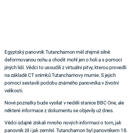
Egyptský panovník Tutanchamon měl zřejmě silně
deformovanou nohu a chodit mohl jen o holi a s pomocí
jiných lidí. Vědci to usoudili z virtuální pitvy, kterou provedli
na základě CT snímků Tutanchamovy mumie. S jejich
pomocí sestavili podobu známého panovníka v životní
velikosti.
Nové poznatky bude vysílat v neděli stanice BBC One, ale
některé informace z dokumentu se objevily už dnes.
Vědci údajně získali mnoho nových informací o tom, jak
panovník žil i jak zemřel. Tutanchamon byl panovníkem 18.