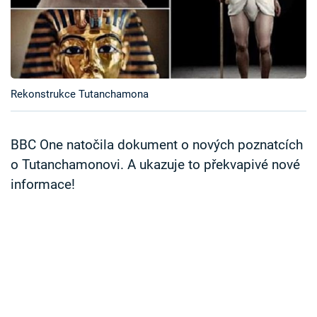
Časopis
Sledujte prima+
Přihlášení
Rekonstrukce Tutanchamona
BBC One natočila dokument o nových poznatcích
Sledujte nás
o Tutanchamonovi. A ukazuje to překvapivé nové
informace!