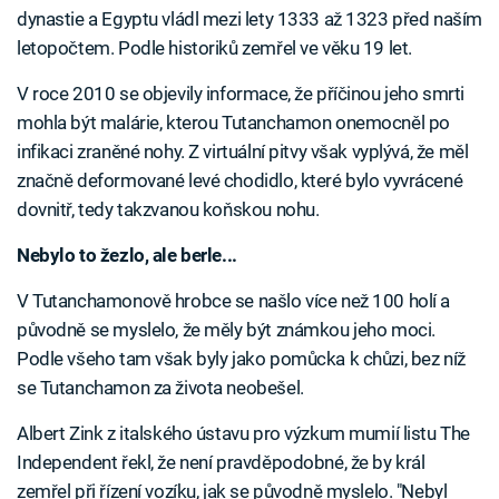
dynastie a Egyptu vládl mezi lety 1333 až 1323 před naším
letopočtem. Podle historiků zemřel ve věku 19 let.
V roce 2010 se objevily informace, že příčinou jeho smrti
mohla být malárie, kterou Tutanchamon onemocněl po
infikaci zraněné nohy. Z virtuální pitvy však vyplývá, že měl
značně deformované levé chodidlo, které bylo vyvrácené
dovnitř, tedy takzvanou koňskou nohu.
Nebylo to žezlo, ale berle...
V Tutanchamonově hrobce se našlo více než 100 holí a
původně se myslelo, že měly být známkou jeho moci.
Podle všeho tam však byly jako pomůcka k chůzi, bez níž
se Tutanchamon za života neobešel.
Albert Zink z italského ústavu pro výzkum mumií listu The
Independent řekl, že není pravděpodobné, že by král
zemřel při řízení vozíku, jak se původně myslelo. "Nebyl