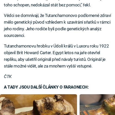
toho schopen, nedokázal stát bez pomoci," řekl.
Vědci se domnívají, že Tutanchamonovo podlomené zdraví
mělo genetický původ vzhledem k uzavírání sňatků v rámci
jeho rodiny. Jeho rodiče byli podle genetických analýz
sourozenci.
Tutanchamonovu hrobku v Údolí králů v Luxoru roku 1922
objevil Brit Howard Carter. Egypt letos na jaře otevřel
repliku, aby ušetřil originál před návaly turistů. Originál je
stále možné vidět, ale za mnohem vyšší vstupné.
ČTK
A TADY JSOU DALŠÍ ČLÁNKY O FARAONECH: