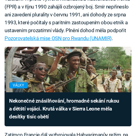
(FPR) a v říjnu 1990 zahájili ozbrojený boj. Smír nepřineslo
ani zavedení plurality v červnu 1991, ani dohody ze srpna
1993, které počítaly s paritním zastoupením obou etnik a
ustavením prozatímní vlády. Plnění dohod měla podpořit
Pozorovatelská mise OSN pro Rwandu (UNAMIR)
.
VÁLKY
Nekonečné znásilňování, hromadné sekání rukou
a dětští vojáci. Krutá válka v Sierra Leone měla
desítky tisíc obětí
Zatímco Francie dál vyzbrojovala Habyarimanův režim, na