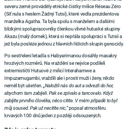
severu země prováděly etnické čistky milice Réseau Zéro
(Síť nula s heslem Žádný Tutsi), které vedla prezidentova
manželka Agatha. Ta byla spolu s manželem a dalšími
blízkými spolupracovníky členkou vlivné hutuské skupiny
Akazu (malý domek), která si nepřála spolupráci s Tutsii a
jež byla posléze jednou z hlavních řídících skupin genocidy.
Po sestřelení letadla s Habyarimanou dosáhly masakry
hrozivých rozměrů. Na vraždění se nejvíce podíleli
extremističtí Hutuové z milicí Interahamwe a
Impuzamugambi, vraždili ale i prostí muži i ženy, nikdo
neměl být ušetřen.
„Naložili nás do aut a odvezli do hor,
abychom tam zabíjeli. Pak se zpívalo a tancovalo. Když
zabíjíte prvního člověka, něco cítíte. V mém případě to byl
můj soused. Pak už necítíte nic,“
popsal atmosféru
krvavých 100 dnů jeden z později odsouzených.