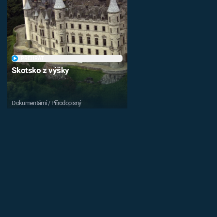
PŘEHRÁT
Skotsko z výšky
Dokumentární / Přírodopisný