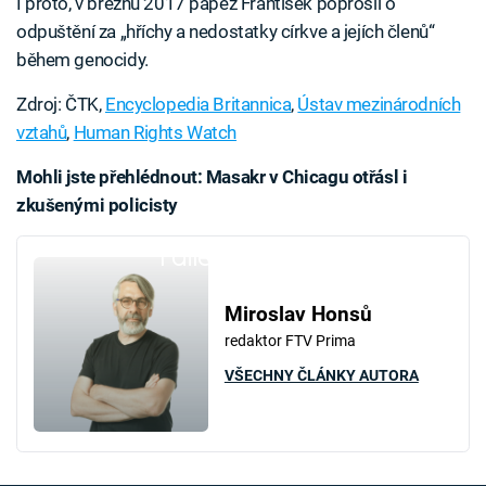
I proto, v březnu 2017 papež František poprosil o
odpuštění za „hříchy a nedostatky církve a jejích členů“
během genocidy.
Zdroj: ČTK,
Encyclopedia Britannica
,
Ústav mezinárodních
vztahů
,
Human Rights Watch
Mohli jste přehlédnout: Masakr v Chicagu otřásl i
zkušenými policisty
Failed to fetch
Miroslav Honsů
redaktor FTV Prima
VŠECHNY ČLÁNKY AUTORA