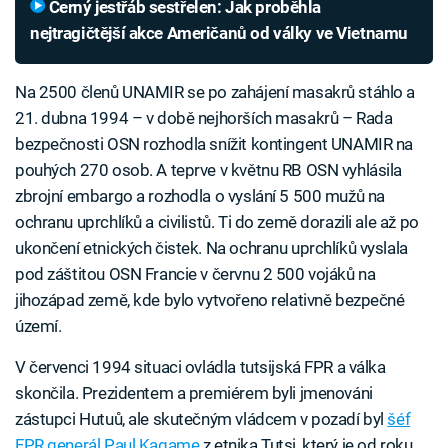
Černý jestřáb sestřelen: Jak proběhla
nejtragičtější akce Američanů od války ve Vietnamu
Na 2500 členů UNAMIR se po zahájení masakrů stáhlo a
21. dubna 1994 – v době nejhorších masakrů – Rada
bezpečnosti OSN rozhodla snížit kontingent UNAMIR na
pouhých 270 osob. A teprve v květnu RB OSN vyhlásila
zbrojní embargo a rozhodla o vyslání 5 500 mužů na
ochranu uprchlíků a civilistů. Ti do země dorazili ale až po
ukončení etnických čistek. Na ochranu uprchlíků vyslala
pod záštitou OSN Francie v červnu 2 500 vojáků na
jihozápad země, kde bylo vytvořeno relativně bezpečné
území.
V červenci 1994 situaci ovládla tutsijská FPR a válka
skončila. Prezidentem a premiérem byli jmenováni
zástupci Hutuů, ale skutečným vládcem v pozadí byl
šéf
FPR generál Paul Kagame
z etnika Tutsi, který je od roku