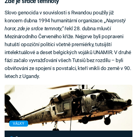
Zde je srdce temnoty
Slovo genocida v souvislosti s Rwandou použily již
koncem dubna 1994 humanitární organizace.
„Naprostý
horor, zde je srdce temnoty,“
řekl 28. dubna mluvčí
Mezinárodního Červeného kříže. Nejprve byli popraveni
hutuští opoziční politici včetně premiérky, tutsijští
intelektuálové a deset belgických vojáků UNAMIR. V druhé
fázi začalo vyvražďování všech Tutsiů bez rozdílu – byli
obviňováni ze spojení s povstalci, kteří vnikli do země v 90.
letech z Ugandy.
VÁLKY