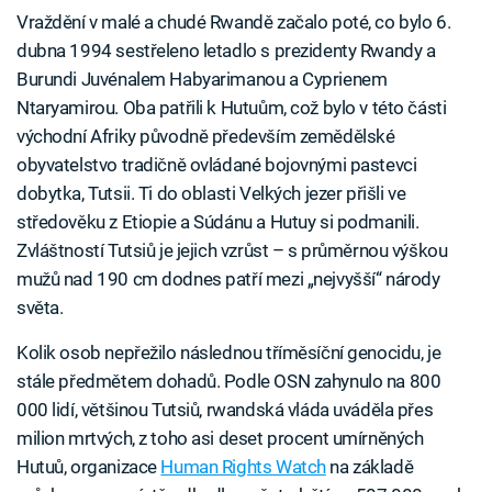
Vraždění v malé a chudé Rwandě začalo poté, co bylo 6.
dubna 1994 sestřeleno letadlo s prezidenty Rwandy a
Burundi Juvénalem Habyarimanou a Cyprienem
Ntaryamirou. Oba patřili k Hutuům, což bylo v této části
východní Afriky původně především zemědělské
obyvatelstvo tradičně ovládané bojovnými pastevci
dobytka, Tutsii. Ti do oblasti Velkých jezer přišli ve
středověku z Etiopie a Súdánu a Hutuy si podmanili.
Zvláštností Tutsiů je jejich vzrůst – s průměrnou výškou
mužů nad 190 cm dodnes patří mezi „nejvyšší“ národy
světa.
Kolik osob nepřežilo následnou tříměsíční genocidu, je
stále předmětem dohadů. Podle OSN zahynulo na 800
000 lidí, většinou Tutsiů, rwandská vláda uváděla přes
milion mrtvých, z toho asi deset procent umírněných
Hutuů, organizace
Human Rights Watch
na základě