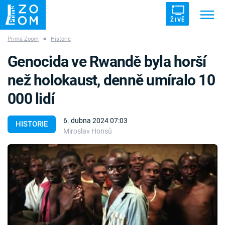
ŽIVĚ
Prima Zoom
■
Historie
Trendy:
ZRÁDCI
UFO
DRUHÁ SVĚTOVÁ VÁLKA
Genocida ve Rwandě byla horší
ZÁHADY
VETŘELCI DÁVNOVĚKU
než holokaust, denně umíralo 10
000 lidí
6. dubna 2024 07:03
HISTORIE
Miroslav Honsů
Témata
Témata
Pořady
TV Program