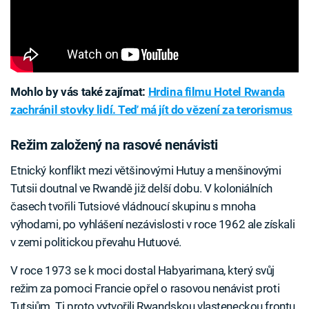
Mohlo by vás také zajímat:
Hrdina filmu Hotel Rwanda
zachránil stovky lidí. Teď má jít do vězení za terorismus
Režim založený na rasové nenávisti
Etnický konflikt mezi většinovými Hutuy a menšinovými
Tutsii doutnal ve Rwandě již delší dobu. V koloniálních
časech tvořili Tutsiové vládnoucí skupinu s mnoha
výhodami, po vyhlášení nezávislosti v roce 1962 ale získali
v zemi politickou převahu Hutuové.
V roce 1973 se k moci dostal Habyarimana, který svůj
režim za pomoci Francie opřel o rasovou nenávist proti
Tutsiům. Ti proto vytvořili Rwandskou vlasteneckou frontu