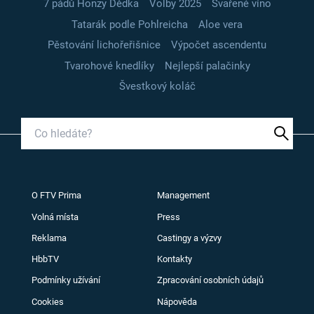
7 pádů Honzy Dědka
Volby 2025
Svařené víno
Tatarák podle Pohlreicha
Aloe vera
Pěstování lichořeřišnice
Výpočet ascendentu
Tvarohové knedlíky
Nejlepší palačinky
Švestkový koláč
O FTV Prima
Management
Volná místa
Press
Reklama
Castingy a výzvy
HbbTV
Kontakty
Podmínky užívání
Zpracování osobních údajů
Cookies
Nápověda