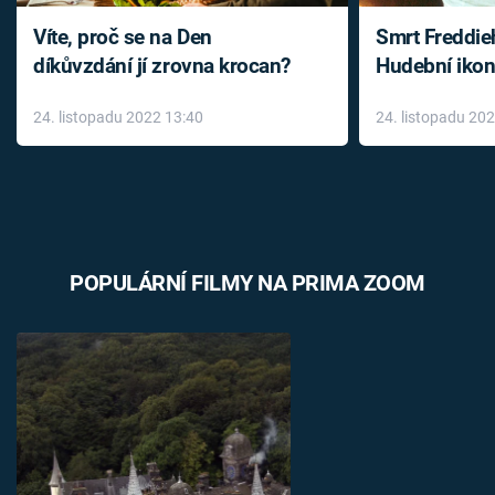
Víte, proč se na Den
Smrt Freddie
díkůvzdání jí zrovna krocan?
Hudební ikon
až do konce 
24. listopadu 2022 13:40
24. listopadu 20
léky
POPULÁRNÍ FILMY NA PRIMA ZOOM