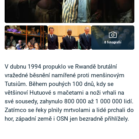
Časopis
Sledujte prima+
Přihlášení
8 fotografií
Sledujte nás
V dubnu 1994 propuklo ve Rwandě brutální
vražedné běsnění namířené proti menšinovým
Tutsiům. Během pouhých 100 dnů, kdy se
většinoví Hutuové s mačetami a noži vrhali na
své sousedy, zahynulo 800 000 až 1 000 000 lidí.
Zatímco se řeky plnily mrtvolami a lidé prchali do
hor, západní země i OSN jen bezradně přihlížely.