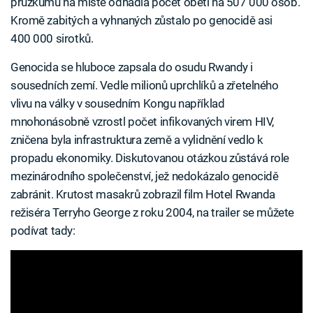
průzkumu na místě odhadla počet obětí na 507 000 osob.
Kromě zabitých a vyhnaných zůstalo po genocidě asi
400 000 sirotků.
Genocida se hluboce zapsala do osudu Rwandy i
sousedních zemí. Vedle milionů uprchlíků a zřetelného
vlivu na války v sousedním Kongu například
mnohonásobně vzrostl počet infikovaných virem HIV,
zničena byla infrastruktura země a vylidnění vedlo k
propadu ekonomiky. Diskutovanou otázkou zůstává role
mezinárodního společenství, jež nedokázalo genocidě
zabránit. Krutost masakrů zobrazil film Hotel Rwanda
režiséra Terryho George z roku 2004, na trailer se můžete
podívat tady: