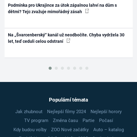
Podmínka pro Ukrajince za útok zápalnou lahví na dům s
dětmi? Tejc zvažuje mimořádný zásah
Na „Švarcenberský“ kanál už neodbočíte. Chyba vydržela 30
let, teď ceduli celou odstraní
Populární témata
Jak zhubnout
Nejlepší filmy 2024
Nejlepší horory
TV program
Změna času
Partie
Počasí
Kdy budou volby
ZOO Nové začátky
Auto – katalog