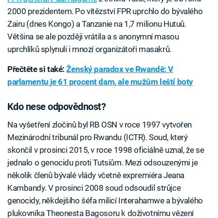
2000 prezidentem. Po vítězství FPR uprchlo do bývalého
Zairu (dnes Kongo) a Tanzanie na 1,7 milionu Hutuů.
Většina se ale později vrátila a s anonymní masou
uprchlíků splynuli i mnozí organizátoři masakrů.
Přečtěte si také:
Ženský paradox ve Rwandě: V
parlamentu je 61 procent dam, ale mužům leští boty
Kdo nese odpovědnost?
Na vyšetření zločinů byl RB OSN v roce 1997 vytvořen
Mezinárodní tribunál pro Rwandu (ICTR). Soud, který
skončil v prosinci 2015, v roce 1998 oficiálně uznal, že se
jednalo o genocidu proti Tutsiům. Mezi odsouzenými je
několik členů bývalé vlády včetně expremiéra Jeana
Kambandy. V prosinci 2008 soud odsoudil strůjce
genocidy, někdejšího šéfa milicí Interahamwe a bývalého
plukovníka Theonesta Bagosoru k doživotnímu vězení