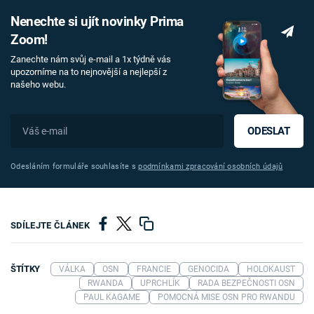
Nenechte si ujít novinky Prima
Zoom!
Zanechte nám svůj e-mail a 1x týdně vás
upozorníme na to nejnovější a nejlepší z
našeho webu.
ODESLAT
Odesláním formuláře souhlasíte s
podmínkami zpracování osobních údajů
SDÍLEJTE ČLÁNEK
ŠTÍTKY
VÁLKA
OSN
FRANCIE
GENOCIDA
HOLOKAUST
RWANDA
UPRCHLÍK
RADA BEZPEČNOSTI OSN
PAUL KAGAME
POMOCNÁ MISE OSN PRO RWANDU