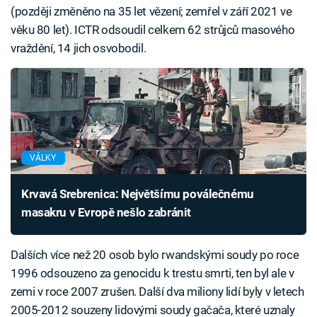
(později změněno na 35 let vězení; zemřel v září 2021 ve
věku 80 let). ICTR odsoudil celkem 62 strůjců masového
vraždění, 14 jich osvobodil.
VÁLKY
Krvavá Srebrenica: Největšímu poválečnému
masakru v Evropě nešlo zabránit
Dalších více než 20 osob bylo rwandskými soudy po roce
1996 odsouzeno za genocidu k trestu smrti, ten byl ale v
zemi v roce 2007 zrušen. Další dva miliony lidí byly v letech
2005-2012 souzeny lidovými soudy gačača, které uznaly