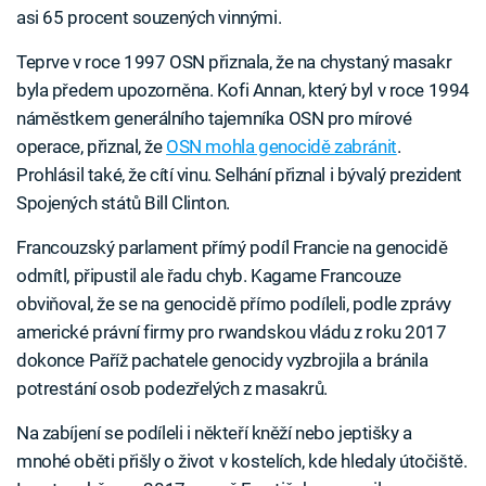
asi 65 procent souzených vinnými.
Teprve v roce 1997 OSN přiznala, že na chystaný masakr
byla předem upozorněna. Kofi Annan, který byl v roce 1994
náměstkem generálního tajemníka OSN pro mírové
operace, přiznal, že
OSN mohla genocidě zabránit
.
Prohlásil také, že cítí vinu. Selhání přiznal i bývalý prezident
Spojených států Bill Clinton.
Francouzský parlament přímý podíl Francie na genocidě
odmítl, připustil ale řadu chyb. Kagame Francouze
obviňoval, že se na genocidě přímo podíleli, podle zprávy
americké právní firmy pro rwandskou vládu z roku 2017
dokonce Paříž pachatele genocidy vyzbrojila a bránila
potrestání osob podezřelých z masakrů.
Na zabíjení se podíleli i někteří kněží nebo jeptišky a
mnohé oběti přišly o život v kostelích, kde hledaly útočiště.