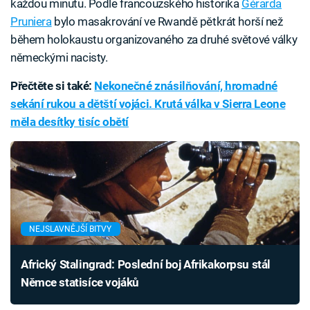
každou minutu. Podle francouzského historika
Gérarda
Pruniera
bylo masakrování ve Rwandě pětkrát horší než
během holokaustu organizovaného za druhé světové války
německými nacisty.
Přečtěte si také:
Nekonečné znásilňování, hromadné
sekání rukou a dětští vojáci. Krutá válka v Sierra Leone
měla desítky tisíc obětí
NEJSLAVNĚJŠÍ BITVY
Africký Stalingrad: Poslední boj Afrikakorpsu stál
Němce statisíce vojáků