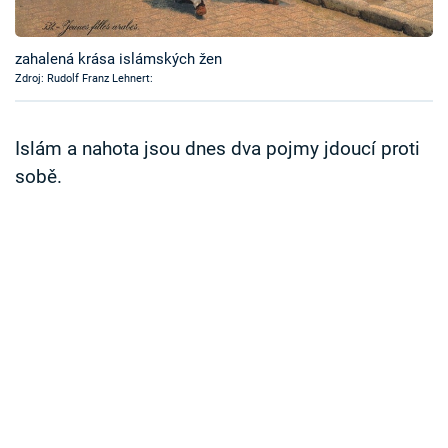
Časopis
zahalená krása islámských žen
Sledujte prima+
Zdroj: Rudolf Franz Lehnert:
Přihlášení
Islám a nahota jsou dnes dva pojmy jdoucí proti
sobě.
Sledujte nás