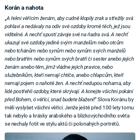
Korán a nahota
„
A řekni věřícím ženám, aby cudně klopily zrak a střežily svá
pohlaví a nedávaly na odiv své ozdoby kromě těch, jež jsou
viditelné. A nechť spustí závoje své na ňadra svá. A nechť
ukazují své ozdoby jedině svým manželům nebo otcům
nebo tchánům nebo synům nebo synům svých manželů
nebo bratřím nebo synům svých bratří či sester anebo jejich
ženám anebo těm, jimž vládne jejich pravice, nebo
služebníkům, kteří nemají chtíče, anebo chlapcům, kteří
nemají pojem o nahotě žen. A nechť nedupou nohama, aby
lidé postřehli ozdoby, které skrývají. A konejte všichni pokání
před Bohem, ó věřící, snad budete blažení!
“ Slova Koránu by
měli vyslyšet všichni věřící. Jenže ještě před 100 lety tomu
tak nebylo a krásky arabského a blízkovýchodního světa
se nechaly fotit ve stylu aktů či polonahých portrétů.