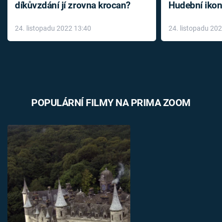
díkůvzdání jí zrovna krocan?
Hudební ikon
až do konce 
24. listopadu 2022 13:40
24. listopadu 20
léky
POPULÁRNÍ FILMY NA PRIMA ZOOM