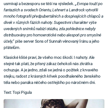
usmívají a bezesporu se těší na výsledek. „.
Evropa touží po
fantaziích a svodech Orientu, Lehnert a Landrock vytvořili
mnoho fotografií předpubertálních a dospívajících chlapců a
dívek v různých fázích nahoty. Sugestivní charakter výše
uvedených snímků nabízí otázku, zda pohlednice nebyly
distribuovány pro homoerotické nebo alespoň pro smyslné
účely,
“ píše server Sons of Sunnah věnovaný Íránu a jeho
přátelům.
Klasické klišé praví, že všeho moc škodí. I nahoty. Ale
stejně tak platí, že přísný zákaz čehokoli nás zkrátka
ochuzuje. A je jedno, zdali se jedná o požitek z krvavého
stejku, radost z krásných křivek poodhaleného ženského
těla nebo panáka něčeho ostřejšího po náročném dni.
Text: Topi Pigula