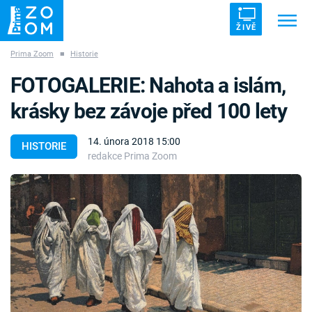
ŽIVĚ
Prima Zoom
■
Historie
Trendy:
ZRÁDCI
UFO
DRUHÁ SVĚTOVÁ VÁLKA
FOTOGALERIE: Nahota a islám,
ZÁHADY
VETŘELCI DÁVNOVĚKU
krásky bez závoje před 100 lety
14. února 2018 15:00
HISTORIE
redakce Prima Zoom
Témata
Témata
Pořady
TV Program