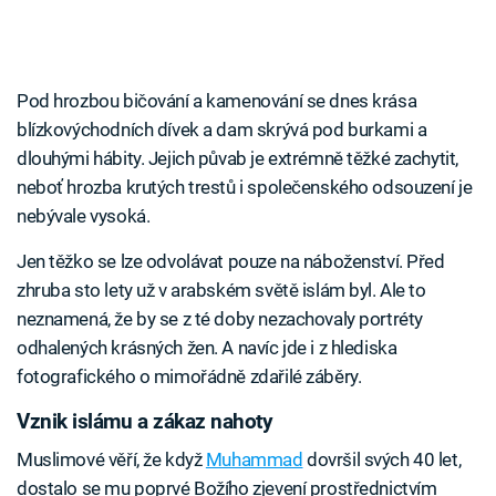
Pod hrozbou bičování a kamenování se dnes krása
blízkovýchodních dívek a dam skrývá pod burkami a
dlouhými hábity. Jejich půvab je extrémně těžké zachytit,
neboť hrozba krutých trestů i společenského odsouzení je
nebývale vysoká.
Jen těžko se lze odvolávat pouze na náboženství. Před
zhruba sto lety už v arabském světě islám byl. Ale to
neznamená, že by se z té doby nezachovaly portréty
odhalených krásných žen. A navíc jde i z hlediska
fotografického o mimořádně zdařilé záběry.
Vznik islámu a zákaz nahoty
Muslimové věří, že když
Muhammad
dovršil svých 40 let,
dostalo se mu poprvé Božího zjevení prostřednictvím