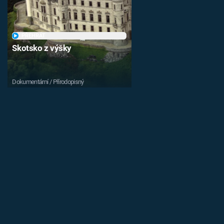
PŘEHRÁT
Skotsko z výšky
Dokumentární / Přírodopisný