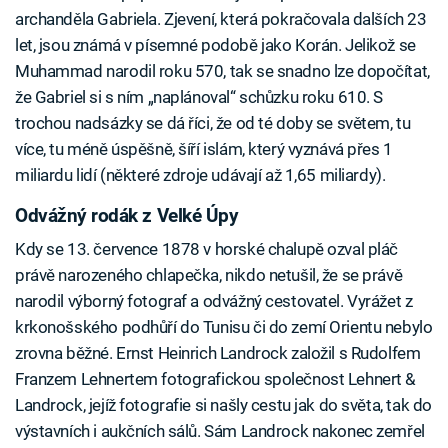
archanděla Gabriela. Zjevení, která pokračovala dalších 23
let, jsou známá v písemné podobě jako Korán. Jelikož se
Muhammad narodil roku 570, tak se snadno lze dopočítat,
že Gabriel si s ním „naplánoval“ schůzku roku 610. S
trochou nadsázky se dá říci, že od té doby se světem, tu
více, tu méně úspěšně, šíří islám, který vyznává přes 1
miliardu lidí (některé zdroje udávají až 1,65 miliardy).
Odvážný rodák z Velké Úpy
Kdy se 13. července 1878 v horské chalupě ozval pláč
právě narozeného chlapečka, nikdo netušil, že se právě
narodil výborný fotograf a odvážný cestovatel. Vyrážet z
krkonošského podhůří do Tunisu či do zemí Orientu nebylo
zrovna běžné. Ernst Heinrich Landrock založil s Rudolfem
Franzem Lehnertem fotografickou společnost Lehnert &
Landrock, jejíž fotografie si našly cestu jak do světa, tak do
výstavních i aukčních sálů. Sám Landrock nakonec zemřel