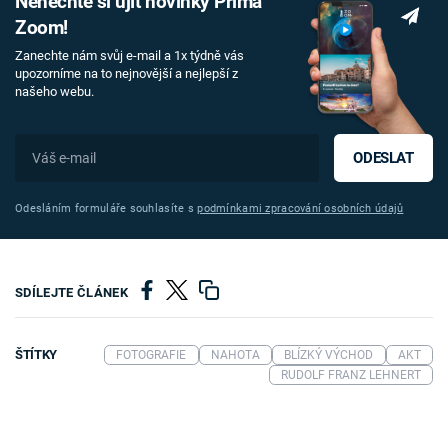
Nenechte si ujít novinky Prima
Zoom!
Zanechte nám svůj e-mail a 1x týdně vás
upozorníme na to nejnovější a nejlepší z
našeho webu.
ODESLAT
Odesláním formuláře souhlasíte s
podmínkami zpracování osobních údajů
SDÍLEJTE ČLÁNEK
ŠTÍTKY
FOTOGRAFIE
NAHOTA
BLÍZKÝ VÝCHOD
AKT
RUDOLF FRANZ LEHNERT