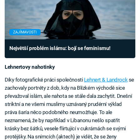
ZAJÍMAVOSTI
Největší problém islámu: bojí se feminismu!
Lehnertovy nahotinky
Díky fotografické práci společnosti
Lehnert & Landrock
se
zachovaly portréty z dob, kdy na Blízkém východě sice
převažoval islám, ale nahota se stále dala zachytit. Dnešní
striktní a ne všemi muslimy uznávaný prudérní výklad
práva šaría něco podobného neumožňuje. To ale
neznamená, že by například v Libanonu nešlo spatřit
krásky bez šátků, vesele flirtující v cukrárnách se svými
protějšky. Na snímcích (aktech) je vidět, že se ženy