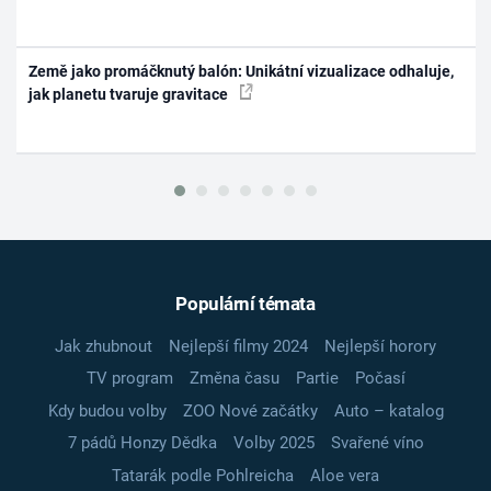
Země jako promáčknutý balón: Unikátní vizualizace odhaluje,
jak planetu tvaruje gravitace
Populární témata
Jak zhubnout
Nejlepší filmy 2024
Nejlepší horory
TV program
Změna času
Partie
Počasí
Kdy budou volby
ZOO Nové začátky
Auto – katalog
7 pádů Honzy Dědka
Volby 2025
Svařené víno
Tatarák podle Pohlreicha
Aloe vera