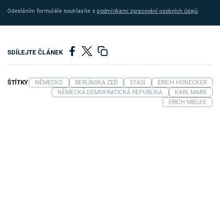
Odesláním formuláře souhlasíte s
podmínkami zpracování osobních údajů
SDÍLEJTE ČLÁNEK
ŠTÍTKY
NĚMECKO
BERLÍNSKÁ ZEĎ
STASI
ERICH HONECKER
NĚMECKÁ DEMOKRATICKÁ REPUBLIKA
KARL MARX
ERICH MIELKE