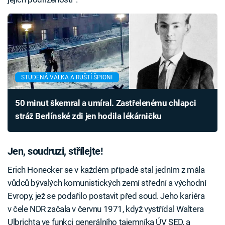
STUDENÁ VÁLKA A RUŠTÍ ŠPIONI
50 minut škemral a umíral. Zastřelenému chlapci
stráž Berlínské zdi jen hodila lékárničku
Jen, soudruzi, střílejte!
Erich Honecker se v každém případě stal jedním z mála
vůdců bývalých komunistických zemí střední a východní
Evropy, jež se podařilo postavit před soud. Jeho kariéra
v čele NDR začala v červnu 1971, když vystřídal Waltera
Ulbrichta ve funkci generálního tajemníka ÚV SED, a