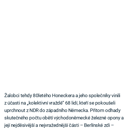
Žalobci tehdy 80letého Honeckera a jeho společníky vinili
z účasti na „kolektivní vraždě“ 68 lidí, kteří se pokoušeli
uprchnout z NDR do západního Německa. Přitom odhady
skutečného počtu obětí východoněmecké železné opony a
její nejděsivější a nejvražednější části – Berlínské zdi –