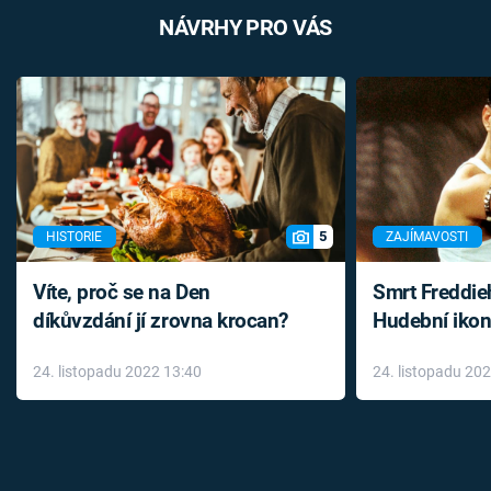
NÁVRHY PRO VÁS
5
HISTORIE
ZAJÍMAVOSTI
Víte, proč se na Den
Smrt Freddie
díkůvzdání jí zrovna krocan?
Hudební ikon
až do konce 
24. listopadu 2022 13:40
24. listopadu 20
léky