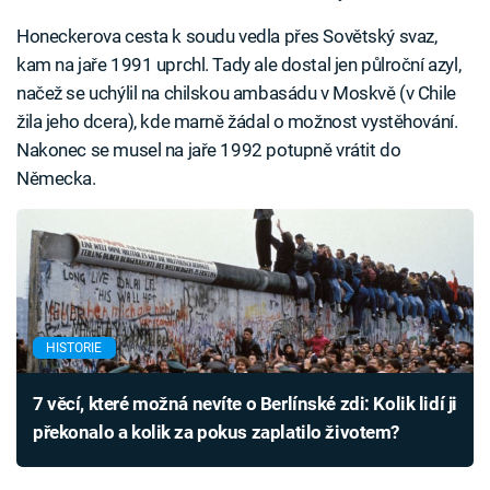
Honeckerova cesta k soudu vedla přes Sovětský svaz,
kam na jaře 1991 uprchl. Tady ale dostal jen půlroční azyl,
načež se uchýlil na chilskou ambasádu v Moskvě (v Chile
žila jeho dcera), kde marně žádal o možnost vystěhování.
Nakonec se musel na jaře 1992 potupně vrátit do
Německa.
HISTORIE
7 věcí, které možná nevíte o Berlínské zdi: Kolik lidí ji
překonalo a kolik za pokus zaplatilo životem?