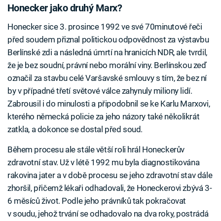
Honecker jako druhý Marx?
Honecker sice 3. prosince 1992 ve své 70minutové řeči
před soudem přiznal politickou odpovědnost za výstavbu
Berlínské zdi a následná úmrtí na hranicích NDR, ale tvrdil,
že je bez soudní, právní nebo morální viny. Berlínskou zeď
označil za stavbu celé Varšavské smlouvy s tím, že bez ní
by v případné třetí světové válce zahynuly miliony lidí.
Zabrousil i do minulosti a připodobnil se ke Karlu Marxovi,
kterého německá policie za jeho názory také několikrát
zatkla, a dokonce se dostal před soud.
Během procesu ale stále větší roli hrál Honeckerův
zdravotní stav. Už v létě 1992 mu byla diagnostikována
rakovina jater a v době procesu se jeho zdravotní stav dále
zhoršil, přičemž lékaři odhadovali, že Honeckerovi zbývá 3-
6 měsíců život. Podle jeho právníků tak pokračovat
v soudu, jehož trvání se odhadovalo na dva roky, postrádá