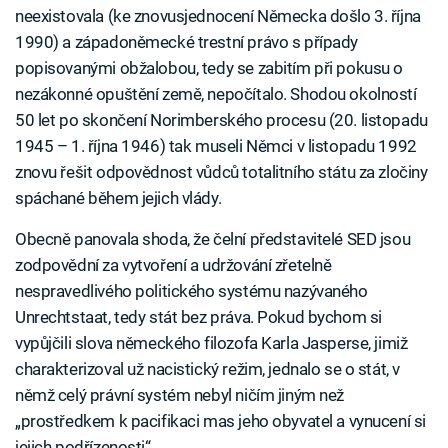
neexistovala (ke znovusjednocení Německa došlo 3. října
1990) a západoněmecké trestní právo s případy
popisovanými obžalobou, tedy se zabitím při pokusu o
nezákonné opuštění země, nepočítalo. Shodou okolností
50 let po skončení Norimberského procesu (20. listopadu
1945 – 1. října 1946) tak museli Němci v listopadu 1992
znovu řešit odpovědnost vůdců totalitního státu za zločiny
spáchané během jejich vlády.
Obecně panovala shoda, že čelní představitelé SED jsou
zodpovědní za vytvoření a udržování zřetelně
nespravedlivého politického systému nazývaného
Unrechtstaat, tedy stát bez práva. Pokud bychom si
vypůjčili slova německého filozofa Karla Jasperse, jimiž
charakterizoval už nacistický režim, jednalo se o stát, v
němž celý právní systém nebyl ničím jiným než
„prostředkem k pacifikaci mas jeho obyvatel a vynucení si
jejich podřízenosti“.