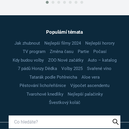
Populární témata
Jak zhubnout
Nejlepší filmy 2024
Nejlepší horory
TV program
Změna času
Partie
Počasí
Kdy budou volby
ZOO Nové začátky
Auto – katalog
7 pádů Honzy Dědka
Volby 2025
Svařené víno
Tatarák podle Pohlreicha
Aloe vera
Pěstování lichořeřišnice
Výpočet ascendentu
Tvarohové knedlíky
Nejlepší palačinky
Švestkový koláč