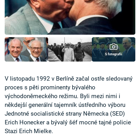
Časopis
Sledujte prima+
Přihlášení
5 fotografií
Sledujte nás
V listopadu 1992 v Berlíně začal ostře sledovaný
proces s pěti prominenty bývalého
východoněmeckého režimu. Byli mezi nimi i
někdejší generální tajemník ústředního výboru
Jednotné socialistické strany Německa (SED)
Erich Honecker a bývalý šéf mocné tajné policie
Stazi Erich Mielke.