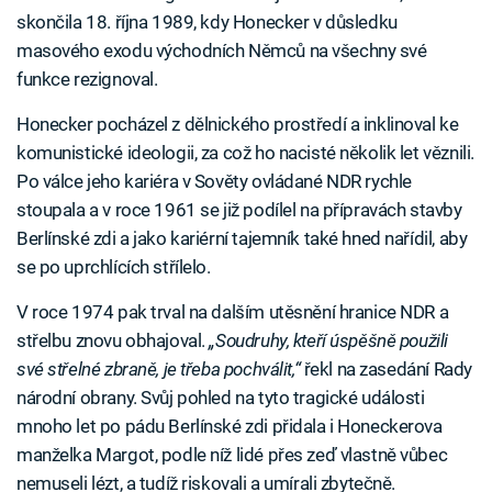
skončila 18. října 1989, kdy Honecker v důsledku
masového exodu východních Němců na všechny své
funkce rezignoval.
Honecker pocházel z dělnického prostředí a inklinoval ke
komunistické ideologii, za což ho nacisté několik let věznili.
Po válce jeho kariéra v Sověty ovládané NDR rychle
stoupala a v roce 1961 se již podílel na přípravách stavby
Berlínské zdi a jako kariérní tajemník také hned nařídil, aby
se po uprchlících střílelo.
V roce 1974 pak trval na dalším utěsnění hranice NDR a
střelbu znovu obhajoval.
„Soudruhy, kteří úspěšně použili
své střelné zbraně, je třeba pochválit,“
řekl na zasedání Rady
národní obrany. Svůj pohled na tyto tragické události
mnoho let po pádu Berlínské zdi přidala i Honeckerova
manželka Margot, podle níž lidé přes zeď vlastně vůbec
nemuseli lézt, a tudíž riskovali a umírali zbytečně.