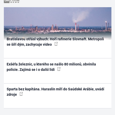
Bratislavou otřásl výbuch: Hoří rafinerie Slovnaft. Metropolí
se šíří dým, zachycuje video
Exšéfa železnic, u kterého se našlo 80 milionů, obvinila
policie. Zajímá se i o další lidi
Sparta bez kapitána. Haraslín míří do Saúdské Arábie, uvádí
zdroje