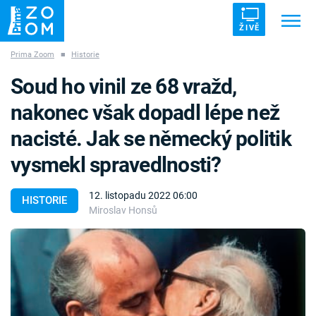
ŽIVĚ
Prima Zoom
■
Historie
Trendy:
ZRÁDCI
UFO
DRUHÁ SVĚTOVÁ VÁLKA
Soud ho vinil ze 68 vražd,
ZÁHADY
VETŘELCI DÁVNOVĚKU
nakonec však dopadl lépe než
nacisté. Jak se německý politik
vysmekl spravedlnosti?
Témata
12. listopadu 2022 06:00
HISTORIE
Miroslav Honsů
Témata
Pořady
TV Program