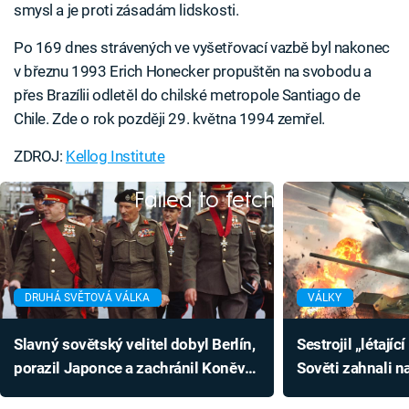
smysl a je proti zásadám lidskosti.
Po 169 dnes strávených ve vyšetřovací vazbě byl nakonec
v březnu 1993 Erich Honecker propuštěn na svobodu a
přes Brazílii odletěl do chilské metropole Santiago de
Chile. Zde o rok později 29. května 1994 zemřel.
ZDROJ:
Kellog Institute
Failed to fetch
DRUHÁ SVĚTOVÁ VÁLKA
VÁLKY
Slavný sovětský velitel dobyl Berlín,
Sestrojil „létajíc
porazil Japonce a zachránil Koněva.
Sověti zahnali na
Jeho vzorem byl Hannibal
Jak se slavný Il