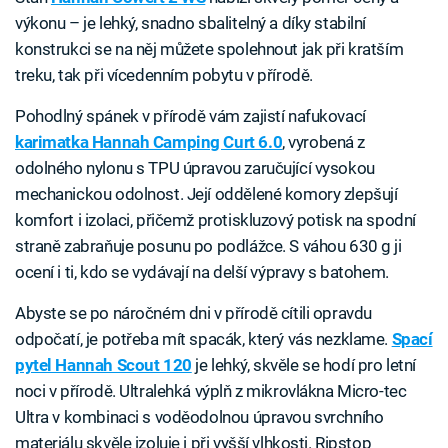
výkonu – je lehký, snadno sbalitelný a díky stabilní
konstrukci se na něj můžete spolehnout jak při kratším
treku, tak při vícedenním pobytu v přírodě.
Pohodlný spánek v přírodě vám zajistí nafukovací
karimatka Hannah Camping Curt 6.0
, vyrobená z
odolného nylonu s TPU úpravou zaručující vysokou
mechanickou odolnost. Její oddělené komory zlepšují
komfort i izolaci, přičemž protiskluzový potisk na spodní
straně zabraňuje posunu po podlážce. S váhou 630 g ji
ocení i ti, kdo se vydávají na delší výpravy s batohem.
Abyste se po náročném dni v přírodě cítili opravdu
odpočatí, je potřeba mít spacák, který vás nezklame.
Spací
pytel Hannah Scout 120
je lehký, skvěle se hodí pro letní
noci v přírodě. Ultralehká výplň z mikrovlákna Micro-tec
Ultra v kombinaci s voděodolnou úpravou svrchního
materiálu skvěle izoluje i při vyšší vlhkosti. Ripstop