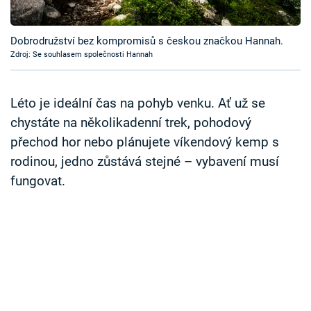
Časopis
Dobrodružství bez kompromisů s českou značkou Hannah.
Sledujte prima+
Zdroj: Se souhlasem společnosti Hannah
Přihlášení
Léto je ideální čas na pohyb venku. Ať už se
chystáte na několikadenní trek, pohodový
přechod hor nebo plánujete víkendový kemp s
Sledujte nás
rodinou, jedno zůstává stejné – vybavení musí
fungovat.