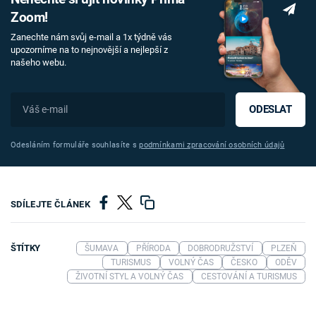
Zoom!
Zanechte nám svůj e-mail a 1x týdně vás
upozorníme na to nejnovější a nejlepší z
našeho webu.
ODESLAT
Odesláním formuláře souhlasíte s
podmínkami zpracování osobních údajů
SDÍLEJTE ČLÁNEK
ŠTÍTKY
ŠUMAVA
PŘÍRODA
DOBRODRUŽSTVÍ
PLZEŇ
TURISMUS
VOLNÝ ČAS
ČESKO
ODĚV
ŽIVOTNÍ STYL A VOLNÝ ČAS
CESTOVÁNÍ A TURISMUS