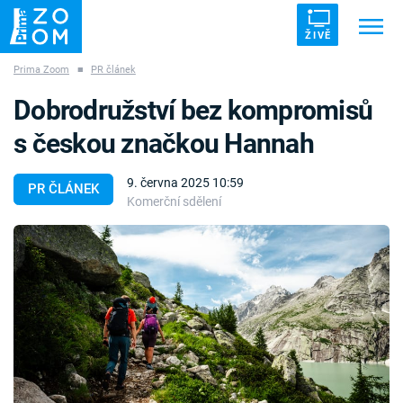
ŽIVĚ
Prima Zoom
■
PR článek
Trendy:
ZRÁDCI
UFO
DRUHÁ SVĚTOVÁ VÁLKA
Dobrodružství bez kompromisů
ZÁHADY
VETŘELCI DÁVNOVĚKU
s českou značkou Hannah
9. června 2025 10:59
PR ČLÁNEK
Komerční sdělení
Témata
Témata
Pořady
TV Program