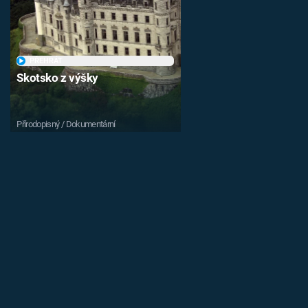
PŘEHRÁT
Skotsko z výšky
Přírodopisný / Dokumentární