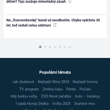
dětmi? Tejc zvažuje mimořádný zásah
Na „Švarcenberský“ kanál už neodbočíte. Chyba vydržela 30
let, teď ceduli celou odstraní
Populární témata
Jak zhubnout
Nejlepší filmy 2024
Nejlepší horory
TV program
Změna času
Partie
Počasí
Kdy budou volby
ZOO Nové začátky
Auto – katalog
7 pádů Honzy Dědka
Volby 2025
Svařené víno