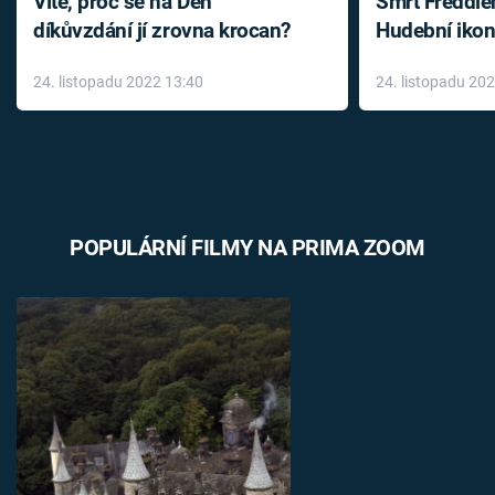
Víte, proč se na Den
Smrt Freddie
díkůvzdání jí zrovna krocan?
Hudební ikon
až do konce 
24. listopadu 2022 13:40
24. listopadu 20
léky
POPULÁRNÍ FILMY NA PRIMA ZOOM