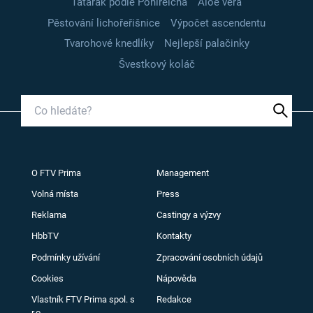
Tatarák podle Pohlreicha
Aloe vera
Pěstování lichořeřišnice
Výpočet ascendentu
Tvarohové knedlíky
Nejlepší palačinky
Švestkový koláč
O FTV Prima
Management
Volná místa
Press
Reklama
Castingy a výzvy
HbbTV
Kontakty
Podmínky užívání
Zpracování osobních údajů
Cookies
Nápověda
Vlastník FTV Prima spol. s
Redakce
r.o.