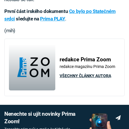
První část irského dokumentu
Co bylo po Statečném
srdci
sledujte na
Prima PLAY
.
(mih)
redakce Prima Zoom
redakce magazínu Prima Zoom
VŠECHNY ČLÁNKY AUTORA
Nenechte si ujít novinky Prima
Zoom!