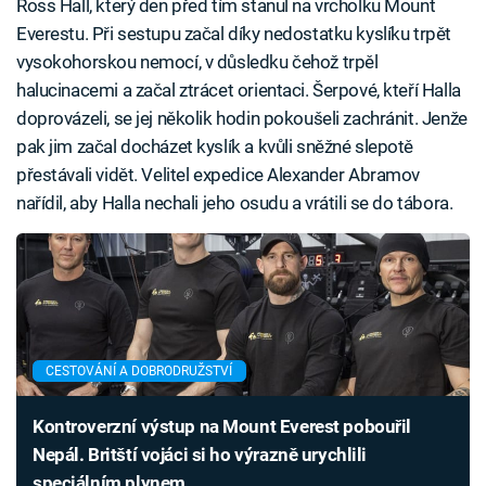
Ross Hall, který den před tím stanul na vrcholku Mount
Everestu. Při sestupu začal díky nedostatku kyslíku trpět
vysokohorskou nemocí, v důsledku čehož trpěl
halucinacemi a začal ztrácet orientaci. Šerpové, kteří Halla
doprovázeli, se jej několik hodin pokoušeli zachránit. Jenže
pak jim začal docházet kyslík a kvůli sněžné slepotě
přestávali vidět. Velitel expedice Alexander Abramov
nařídil, aby Halla nechali jeho osudu a vrátili se do tábora.
CESTOVÁNÍ A DOBRODRUŽSTVÍ
Kontroverzní výstup na Mount Everest pobouřil
Nepál. Britští vojáci si ho výrazně urychlili
speciálním plynem