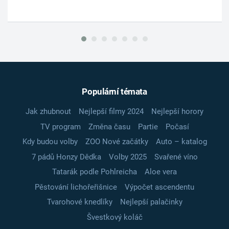
Populární témata
Jak zhubnout
Nejlepší filmy 2024
Nejlepší horory
TV program
Změna času
Partie
Počasí
Kdy budou volby
ZOO Nové začátky
Auto – katalog
7 pádů Honzy Dědka
Volby 2025
Svařené víno
Tatarák podle Pohlreicha
Aloe vera
Pěstování lichořeřišnice
Výpočet ascendentu
Tvarohové knedlíky
Nejlepší palačinky
Švestkový koláč