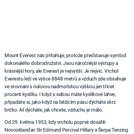
Mount Everest nás přitahuje, protože představuje symbol
dokonalého dobrodružství. Jsou náročnější výstupy a
krásnější hory, ale Everest je nejvyšší. Je nejvíc. Vrchol
Everestu leží ve výšce 8848 metrů a vzduch zde obsahuje
ve srovnání s nulovou nadmořskou výškou jen třicet
procent kyslíku. I když s sebou máte kyslíkové lahve,
připadáte si, jako když na běžícím pásu dýcháte skrz
brčko. Ať dýcháte, jak chcete, vzduchu je málo.
Od 29. května 1953, kdy vrcholu poprvé dosáhli
Novozélanďan Sir Edmund Percival Hillary a Šerpa Tenzing