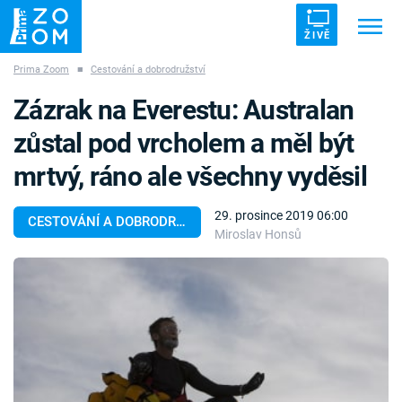
ŽIVĚ
Prima Zoom
■
Cestování a dobrodružství
Trendy:
ZRÁDCI
UFO
DRUHÁ SVĚTOVÁ VÁLKA
Zázrak na Everestu: Australan
ZÁHADY
VETŘELCI DÁVNOVĚKU
zůstal pod vrcholem a měl být
mrtvý, ráno ale všechny vyděsil
29. prosince 2019 06:00
CESTOVÁNÍ A DOBRODRUŽSTVÍ
Miroslav Honsů
Témata
Témata
Pořady
TV Program