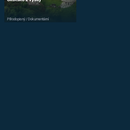
Přírodopisný / Dokumentární