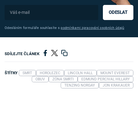
ODESLAT
Odesláním formuláře souhlasíte s
podmínkami zpracování osobních údajů
SDÍLEJTE ČLÁNEK
ŠTÍTKY
SMRT
HOROLEZEC
LINCOLN HALL
MOUNT EVEREST
OBUV
ZÓNA SMRTI
EDMUND PERCIVAL HILLARY
TENZING NORGAY
JON KRAKAUER