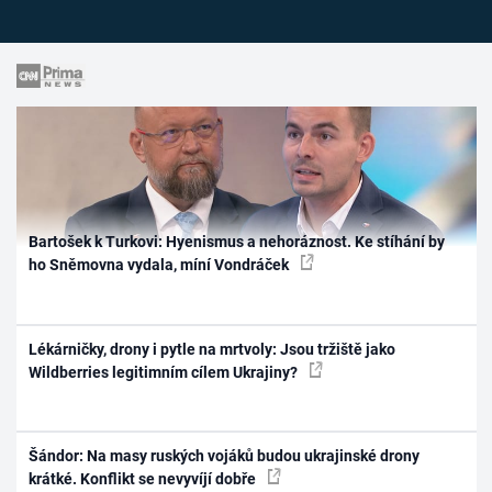
Bartošek k Turkovi: Hyenismus a nehoráznost. Ke stíhání by
ho Sněmovna vydala, míní Vondráček
Lékárničky, drony i pytle na mrtvoly: Jsou tržiště jako
Wildberries legitimním cílem Ukrajiny?
Šándor: Na masy ruských vojáků budou ukrajinské drony
krátké. Konflikt se nevyvíjí dobře