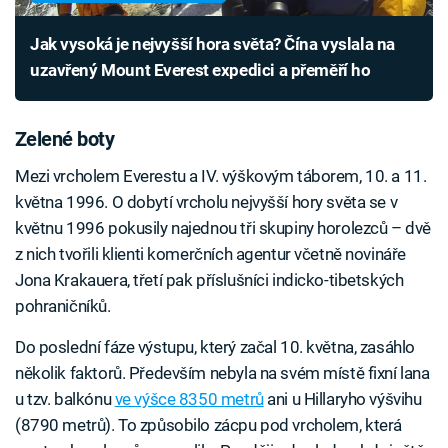
Jak vysoká je nejvyšší hora světa? Čína vyslala na
uzavřený Mount Everest expedici a přeměří ho
Zelené boty
Mezi vrcholem Everestu a IV. výškovým táborem, 10. a 11.
května 1996. O dobytí vrcholu nejvyšší hory světa se v
květnu 1996 pokusily najednou tři skupiny horolezců – dvě
z nich tvořili klienti komerčních agentur včetně novináře
Jona Krakauera, třetí pak příslušníci indicko-tibetských
pohraničníků.
Do poslední fáze výstupu, který začal 10. května, zasáhlo
několik faktorů. Především nebyla na svém místě fixní lana
u tzv. balkónu
ve výšce 8350 metrů
ani u Hillaryho výšvihu
(8790 metrů). To způsobilo zácpu pod vrcholem, která