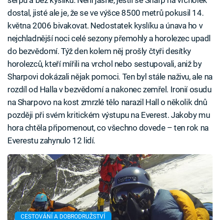
dostal, jisté ale je, že se ve výšce 8500 metrů pokusil 14.
května 2006 bivakovat. Nedostatek kyslíku a únava ho v
nejchladnější noci celé sezony přemohly a horolezec upadl
do bezvědomí. Týž den kolem něj prošly čtyři desítky
horolezců, kteří mířili na vrchol nebo sestupovali, aniž by
Sharpovi dokázali nějak pomoci. Ten byl stále naživu, ale na
rozdíl od Halla v bezvědomí a nakonec zemřel. Ironií osudu
na Sharpovo na kost zmrzlé tělo narazil Hall o několik dnů
později při svém kritickém výstupu na Everest. Jakoby mu
hora chtěla připomenout, co všechno dovede – ten rok na
Everestu zahynulo 12 lidí.
CESTOVÁNÍ A DOBRODRUŽSTVÍ