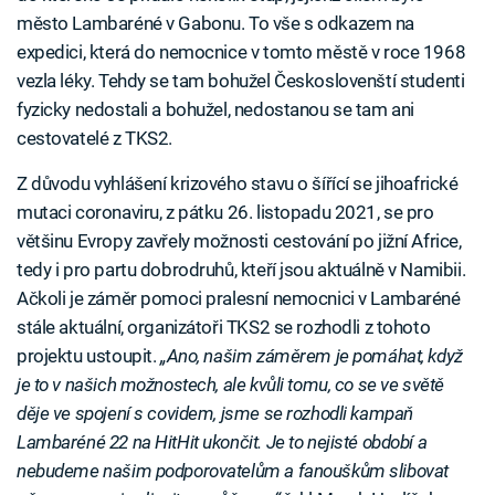
město Lambaréné v Gabonu. To vše s odkazem na
expedici, která do nemocnice v tomto městě v roce 1968
vezla léky. Tehdy se tam bohužel Českoslovenští studenti
fyzicky nedostali a bohužel, nedostanou se tam ani
cestovatelé z TKS2.
Z důvodu vyhlášení krizového stavu o šířící se jihoafrické
mutaci coronaviru, z pátku 26. listopadu 2021, se pro
většinu Evropy zavřely možnosti cestování po jižní Africe,
tedy i pro partu dobrodruhů, kteří jsou aktuálně v Namibii.
Ačkoli je záměr pomoci pralesní nemocnici v Lambaréné
stále aktuální, organizátoři TKS2 se rozhodli z tohoto
projektu ustoupit.
„Ano, našim záměrem je pomáhat, když
je to v našich možnostech, ale kvůli tomu, co se ve světě
děje ve spojení s covidem, jsme se rozhodli kampaň
Lambaréné 22 na HitHit ukončit. Je to nejisté období a
nebudeme našim podporovatelům a fanouškům slibovat