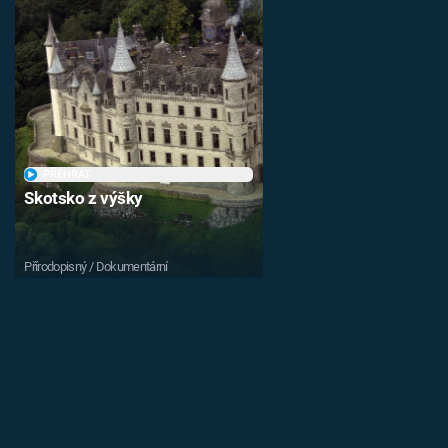
PŘEHRÁT
Skotsko z výšky
Přírodopisný / Dokumentární