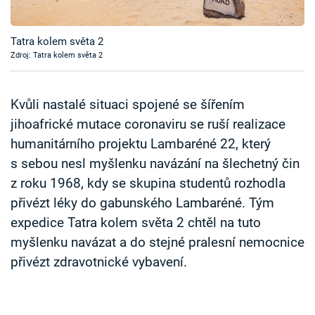
Časopis
Tatra kolem světa 2
Sledujte prima+
Zdroj: Tatra kolem světa 2
Přihlášení
Kvůli nastalé situaci spojené se šířením
jihoafrické mutace coronaviru se ruší realizace
humanitárního projektu Lambaréné 22, který
Sledujte nás
s sebou nesl myšlenku navázání na šlechetný čin
z roku 1968, kdy se skupina studentů rozhodla
přivézt léky do gabunského Lambaréné. Tým
expedice Tatra kolem světa 2 chtěl na tuto
myšlenku navázat a do stejné pralesní nemocnice
přivézt zdravotnické vybavení.