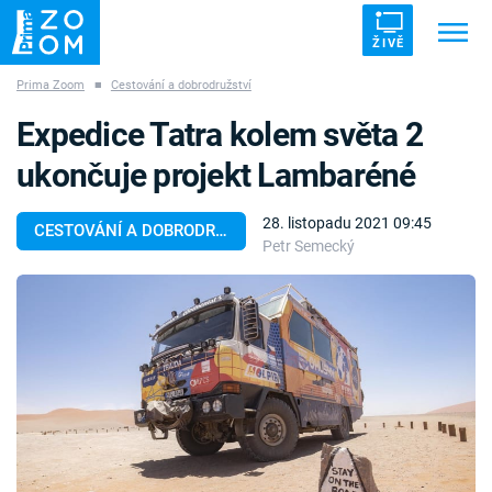
ŽIVĚ
Prima Zoom
■
Cestování a dobrodružství
Trendy:
ZRÁDCI
UFO
DRUHÁ SVĚTOVÁ VÁLKA
Expedice Tatra kolem světa 2
ZÁHADY
VETŘELCI DÁVNOVĚKU
ukončuje projekt Lambaréné
28. listopadu 2021 09:45
CESTOVÁNÍ A DOBRODRUŽSTVÍ
Petr Semecký
Témata
Témata
Pořady
TV Program