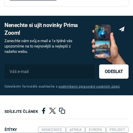
Nenechte si ujít novinky Prima
Zoom!
Zanechte nám svůj e-mail a 1x týdně vás
upozorníme na to nejnovější a nejlepší z
našeho webu.
ODESLAT
Odesláním formuláře souhlasíte s
podmínkami zpracování osobních údajů
SDÍLEJTE ČLÁNEK
ŠTÍTKY
NEMOCNICE
AFRIKA
EVROPA
PROJEKT