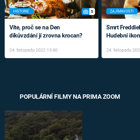
5
HISTORIE
ZAJÍMAVOSTI
Víte, proč se na Den
Smrt Freddie
díkůvzdání jí zrovna krocan?
Hudební ikon
až do konce 
24. listopadu 2022 13:40
24. listopadu 20
léky
POPULÁRNÍ FILMY NA PRIMA ZOOM