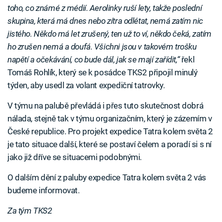
toho, co známé z médií. Aerolinky ruší lety, takže poslední
skupina, která má dnes nebo zítra odlétat, nemá zatím nic
jistého. Někdo má let zrušený, ten už to ví, někdo čeká, zatím
ho zrušen nemá a doufá. Všichni jsou v takovém trošku
napětí a očekávání, co bude dál, jak se mají zařídit,“
řekl
Tomáš Rohlík, který se k posádce TKS2 připojil minulý
týden, aby usedl za volant expediční tatrovky.
V týmu na palubě převládá i přes tuto skutečnost dobrá
nálada, stejně tak v týmu organizačním, který je zázemím v
České republice. Pro projekt expedice Tatra kolem světa 2
je tato situace další, které se postaví čelem a poradí si s ní
jako již dříve se situacemi podobnými.
O dalším dění z paluby expedice Tatra kolem světa 2 vás
budeme informovat.
Za tým TKS2