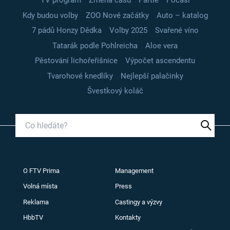
TV program
Změna času
Partie
Počasí
Kdy budou volby
ZOO Nové začátky
Auto – katalog
7 pádů Honzy Dědka
Volby 2025
Svařené víno
Tatarák podle Pohlreicha
Aloe vera
Pěstování lichořeřišnice
Výpočet ascendentu
Tvarohové knedlíky
Nejlepší palačinky
Švestkový koláč
O FTV Prima
Management
Volná místa
Press
Reklama
Castingy a výzvy
HbbTV
Kontakty