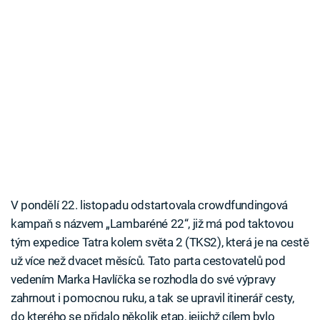
V pondělí 22. listopadu odstartovala crowdfundingová
kampaň s názvem „Lambaréné 22“, již má pod taktovou
tým expedice Tatra kolem světa 2 (TKS2), která je na cestě
už více než dvacet měsíců. Tato parta cestovatelů pod
vedením Marka Havlíčka se rozhodla do své výpravy
zahrnout i pomocnou ruku, a tak se upravil itinerář cesty,
do kterého se přidalo několik etap, jejichž cílem bylo