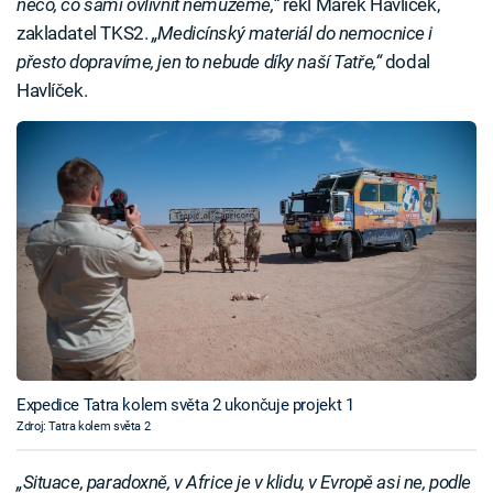
něco, co sami ovlivnit nemůžeme,“
řekl Marek Havlíček,
zakladatel TKS2.
„Medicínský materiál do nemocnice i
přesto dopravíme, jen to nebude díky naší Tatře,“
dodal
Havlíček.
Expedice Tatra kolem světa 2 ukončuje projekt 1
Zdroj: Tatra kolem světa 2
„Situace, paradoxně, v Africe je v klidu, v Evropě asi ne, podle