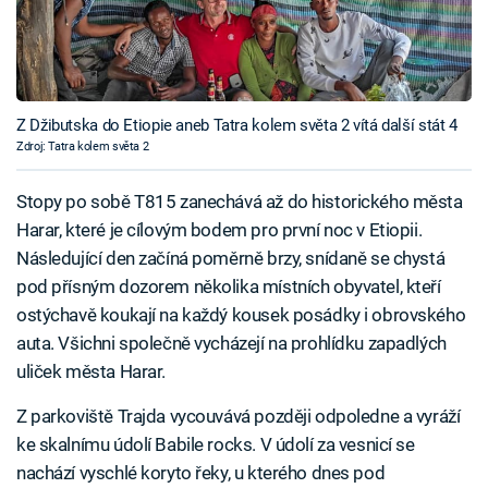
Z Džibutska do Etiopie aneb Tatra kolem světa 2 vítá další stát 4
Zdroj: Tatra kolem světa 2
Stopy po sobě T815 zanechává až do historického města
Harar, které je cílovým bodem pro první noc v Etiopii.
Následující den začíná poměrně brzy, snídaně se chystá
pod přísným dozorem několika místních obyvatel, kteří
ostýchavě koukají na každý kousek posádky i obrovského
auta. Všichni společně vycházejí na prohlídku zapadlých
uliček města Harar.
Z parkoviště Trajda vycouvává později odpoledne a vyráží
ke skalnímu údolí Babile rocks. V údolí za vesnicí se
nachází vyschlé koryto řeky, u kterého dnes pod