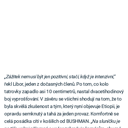
„Zážitek nemusí být jen pozitivní, stačí, když je intenzivní,“
řekl Libor, jeden z dočasných členů. Po tom, co kolo
tatrovky zapadlo asi 10 centimetrů, nastal dvacetihodinový
boj vyprošťování. V závěru se všichni shodují na tom, že to
byla skvělá zkušenost a tým, který nyní objevuje Etiopii, je
opravdu semknutý a tahá za jeden provaz. Komfortně se
celá posádka cítí v košilích od BUSHMAN.
„Na sluníčku je