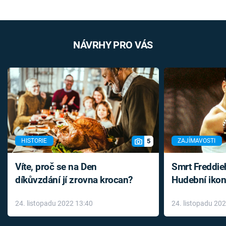
NÁVRHY PRO VÁS
5
HISTORIE
ZAJÍMAVOSTI
Víte, proč se na Den
Smrt Freddie
díkůvzdání jí zrovna krocan?
Hudební ikon
až do konce 
24. listopadu 2022 13:40
24. listopadu 20
léky