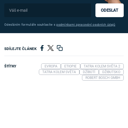
ODESLAT
Odesláním formuláře souhlasíte s
podmínkami zpracování osobních údajů
SDÍLEJTE ČLÁNEK
ŠTÍTKY
EVROPA
ETIOPIE
TATRA KOLEM SVĚTA 2
TATRA KOLEM SVĚTA
DŽÍBÚTÍ
DŽIBUTSKO
ROBERT BOSCH GMBH