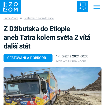
ŽIVĚ
Prima Zoom
■
Cestování a dobrodružství
Trendy:
ZRÁDCI
UFO
DRUHÁ SVĚTOVÁ VÁLKA
Z Džibutska do Etiopie
ZÁHADY
VETŘELCI DÁVNOVĚKU
aneb Tatra kolem světa 2 vítá
další stát
14. března 2021 00:30
CESTOVÁNÍ A DOBRODRUŽSTVÍ
redakce Prima Zoom
Témata
Témata
Pořady
TV Program