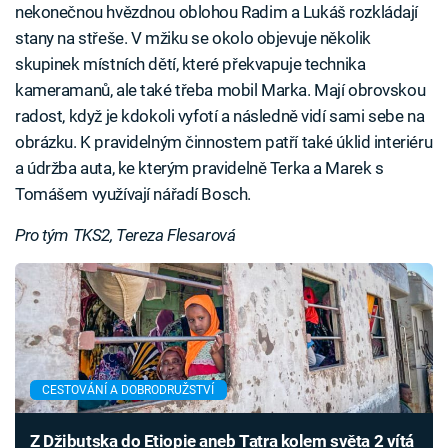
nekonečnou hvězdnou oblohou Radim a Lukáš rozkládají
stany na střeše. V mžiku se okolo objevuje několik
skupinek místních dětí, které překvapuje technika
kameramanů, ale také třeba mobil Marka. Mají obrovskou
radost, když je kdokoli vyfotí a následně vidí sami sebe na
obrázku. K pravidelným činnostem patří také úklid interiéru
a údržba auta, ke kterým pravidelně Terka a Marek s
Tomášem využívají nářadí Bosch.
Pro tým TKS2, Tereza Flesarová
CESTOVÁNÍ A DOBRODRUŽSTVÍ
Z Džibutska do Etiopie aneb Tatra kolem světa 2 vítá