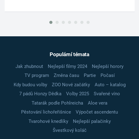
Populární témata
Jak zhubnout
Nejlepší filmy 2024
Nejlepší horory
TV program
Změna času
Partie
Počasí
Kdy budou volby
ZOO Nové začátky
Auto – katalog
7 pádů Honzy Dědka
Volby 2025
Svařené víno
Tatarák podle Pohlreicha
Aloe vera
Pěstování lichořeřišnice
Výpočet ascendentu
Tvarohové knedlíky
Nejlepší palačinky
Švestkový koláč