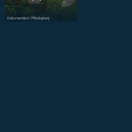
Dokumentární / Přírodopisný