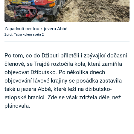
Časopis
Sledujte prima+
Zapadnutí cestou k jezeru Abbé
Zdroj: Tatra kolem světa 2
Přihlášení
Po tom, co do Džibuti přiletěli i zbývající dočasní
Sledujte nás
členové, se Trajdě roztočila kola, která zamířila
objevovat Džibutsko. Po několika dnech
objevování lávové krajiny se posádka zastavila
také u jezera Abbé, které leží na džibutsko-
etiopské hranici. Zde se však zdržela déle, než
plánovala.