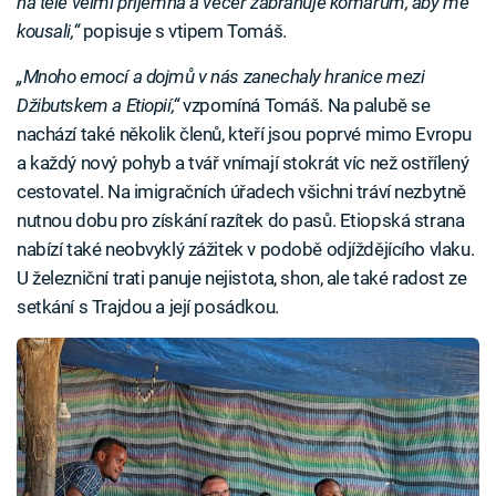
na těle velmi příjemná a večer zabraňuje komárům, aby mě
kousali,“
popisuje s vtipem Tomáš.
„Mnoho emocí a dojmů v nás zanechaly hranice mezi
Džibutskem a Etiopií,“
vzpomíná Tomáš. Na palubě se
nachází také několik členů, kteří jsou poprvé mimo Evropu
a každý nový pohyb a tvář vnímají stokrát víc než ostřílený
cestovatel. Na imigračních úřadech všichni tráví nezbytně
nutnou dobu pro získání razítek do pasů. Etiopská strana
nabízí také neobvyklý zážitek v podobě odjíždějícího vlaku.
U železniční trati panuje nejistota, shon, ale také radost ze
setkání s Trajdou a její posádkou.