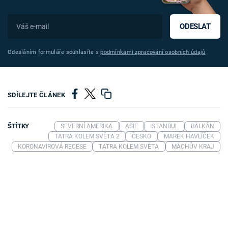
ODESLAT
Odesláním formuláře souhlasíte s
podmínkami zpracování osobních údajů
SDÍLEJTE ČLÁNEK
ŠTÍTKY
SEVERNÍ AMERIKA
ASIE
ISTANBUL
BALKÁN
TATRA KOLEM SVĚTA 2
ČESKO
MAREK HAVLÍČEK
KORONAVIROVÁ RECESE
TATRA KOLEM SVĚTA
MÁCHŮV KRAJ