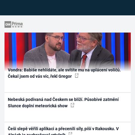
Vondra: Babiše nehlídáte, ale svítíte mu na uplácení voličů.
Čekal jsem od vás víc, řekl Gregor
Nebeská podívaná nad Českem se blíží. Působivé zatmění
Slunce doplní meteorická show
Češi slepě věřili aplikaci a přecenili síly, píší v Rakousku. V