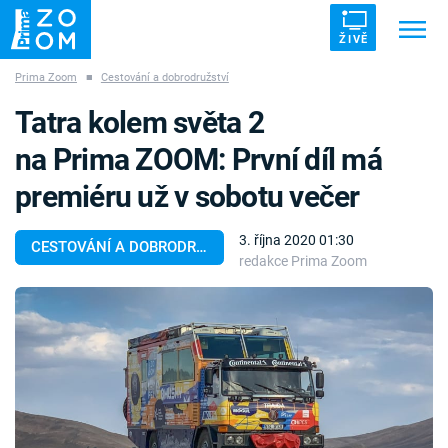
ŽIVĚ
Prima Zoom
■
Cestování a dobrodružství
Trendy:
ZRÁDCI
UFO
DRUHÁ SVĚTOVÁ VÁLKA
Tatra kolem světa 2
ZÁHADY
VETŘELCI DÁVNOVĚKU
na Prima ZOOM: První díl má
premiéru už v sobotu večer
3. října 2020 01:30
CESTOVÁNÍ A DOBRODRUŽSTVÍ
redakce Prima Zoom
Témata
Témata
Pořady
TV Program