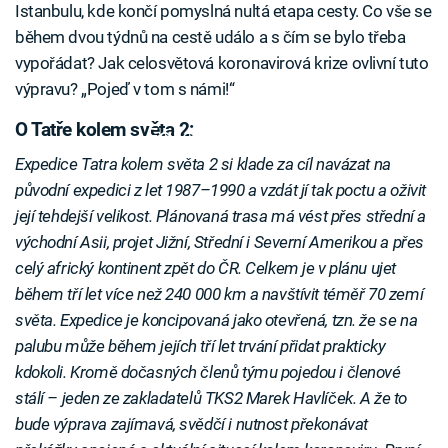
Istanbulu, kde končí pomyslná nultá etapa cesty. Co vše se
během dvou týdnů na cestě událo a s čím se bylo třeba
vypořádat? Jak celosvětová koronavirová krize ovlivní tuto
výpravu? „Pojeď v tom s námi!“
O Tatře kolem světa 2:
Failed to fetch
Expedice Tatra kolem světa 2 si klade za cíl navázat na
původní expedici z let 1987–1990 a vzdát jí tak poctu a oživit
její tehdejší velikost. Plánovaná trasa má vést přes střední a
východní Asii, projet Jižní, Střední i Severní Amerikou a přes
celý africký kontinent zpět do ČR. Celkem je v plánu ujet
během tří let více než 240 000 km a navštívit téměř 70 zemí
světa. Expedice je koncipovaná jako otevřená, tzn. že se na
palubu může během jejích tří let trvání přidat prakticky
kdokoli. Kromě dočasných členů týmu pojedou i členové
stálí – jeden ze zakladatelů TKS2 Marek Havlíček. A že to
bude výprava zajímavá, svědčí i nutnost překonávat