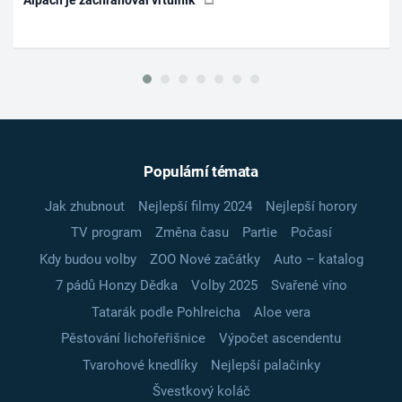
Alpách je zachraňoval vrtulník
Populární témata
Jak zhubnout
Nejlepší filmy 2024
Nejlepší horory
TV program
Změna času
Partie
Počasí
Kdy budou volby
ZOO Nové začátky
Auto – katalog
7 pádů Honzy Dědka
Volby 2025
Svařené víno
Tatarák podle Pohlreicha
Aloe vera
Pěstování lichořeřišnice
Výpočet ascendentu
Tvarohové knedlíky
Nejlepší palačinky
Švestkový koláč