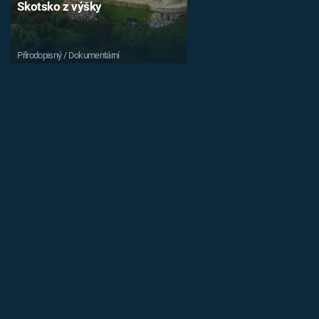
Skotsko z výšky
Přírodopisný / Dokumentární