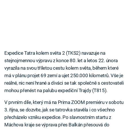
Expedice Tatra kolem světa 2 (TKS2) navazuje na
stejnojmennou výpravu z konce 80. let a letos 22. února
vyrazila na svou tříletou cestu kolem světa, během které
má v plánu projet 69 zemí a ujet 250.000 kilometrů. Vše je
reálné, nic není hrané a diváci se tak společně s cestovateli
mohou přenést na palubu expediční Trajdy (T815).
V prvním díle, který má na Prima ZOOM premiéru v sobotu
3. října, se dozvíte, jak se tatrovka stavěla i co všechno
přecházelo vzniku expedice. Po slavnostním startu z
Máchova kraje se výprava přes Balkán přesouvá do