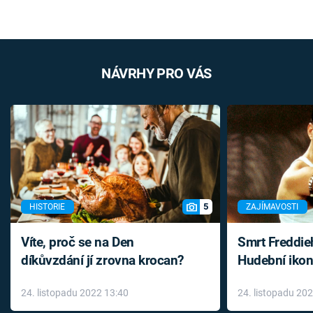
NÁVRHY PRO VÁS
5
HISTORIE
ZAJÍMAVOSTI
Víte, proč se na Den
Smrt Freddie
díkůvzdání jí zrovna krocan?
Hudební ikon
až do konce 
24. listopadu 2022 13:40
24. listopadu 20
léky