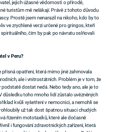
atel, jejich úžasné vědomosti o přírodě,
čené turistům mě nelákají. Právě z tohoto důvodu
uascy. Prostě jsem nenarazil na nikoho, kdo by to
v ve zrychlené verzi určené pro gringos, kteří
o spirituálního, čím by pak po návratu oslňovali
tel v Peru?
 přísná opatření, která mimo jiné zahrnovala
odních, ale i vnitrostátních. Problém je v tom, že
v podstatě dostat nedá. Nebo tedy ano, ale je to
 V důsledku toho mnoho lidí zůstalo uvězněných
íklad kvůli vyšetření v nemocnici, a nemohli se
rohloubily už tak dost špatnou situaci chudých
lává řízením mototaxíků, které ale dočasně
nil i fungování zdravotnických zařízení, která