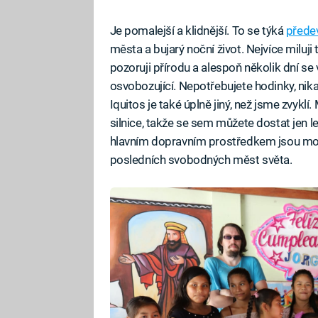
Je pomalejší a klidnější. To se týká
přede
města a bujarý noční život. Nejvíce miluji
pozoruji přírodu a alespoň několik dní se
osvobozující. Nepotřebujete hodinky, nik
Iquitos je také úplně jiný, než jsme zvyk
silnice, takže se sem můžete dostat jen l
hlavním dopravním prostředkem jsou moto
posledních svobodných měst světa.