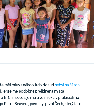
ltuře měl mluvit někdo, kdo dosud
nebyl na Machu
li, jenže mě podobně přelidněná místa
do El Chino, což je malá vesnička v pralesích na
a Paula Beavera, jsem byl první Čech, který tam