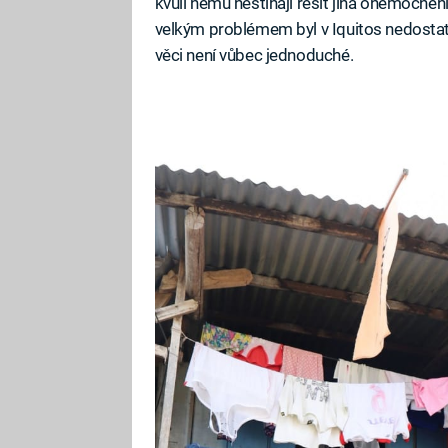
kvůli němu nestíhají řešit jiná onemocněn
velkým problémem byl v Iquitos nedosta
věci není vůbec jednoduché.