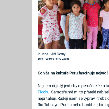
Iquitos - Jiří Černý
Zdroj: redakce Prima Zoom
Co vás na kultuře Peru fascinuje nejvíc?
Nejsem si jistý, jestli by o peruánské ku
Picchu
. Samozřejmě mi to přátelé nabíze
nepřitahují. Raději jsem se vypravil třeba 
Rio Tahuayo. Podle mého hostitele, biolog