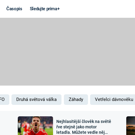
Časopis
Sledujte prima+
Věda a
Války
technika
STUDENÁ V
KORONAVIRUS
VÁLKA VE
VIETNAMU
VESMÍR
VÁLEČNÉ FI
MARS
SERIÁLY
FO
Druhá světová válka
Záhady
Vetřelci dávnověku
Nejhlasitější člověk na světě
Záhady a
Zajímav
řve stejně jako motor
letadla. Můžete vedle něj
konspirace