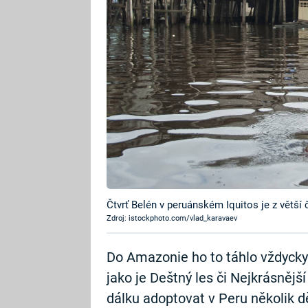
Čtvrť Belén v peruánském Iquitos je z větší
Zdroj: istockphoto.com/vlad_karavaev
Do Amazonie ho to táhlo vždycky. 
jako je Deštný les či Nejkrásnější
dálku adoptovat v Peru několik dě