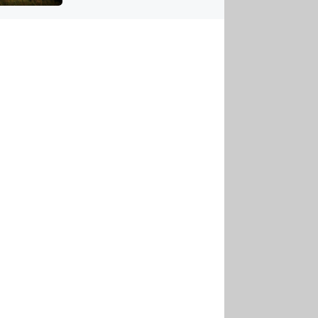
US
tornádem
RSUS
ZE A