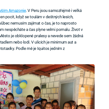
vším Amazonie
. V Peru jsou samozřejmě i velká
 ten pocit, když se toulám v deštných lesích,
 vůbec nemusím zajímat o čas, je to naprosto
am nespěcháte a čas plyne velmi pomalu. Život v
lí. Město je obklopené pralesy a nevede sem žádná
etadlem nebo lodí. V ulicích je minimum aut a
taxíky. Podle mě je Iquitos jedním z