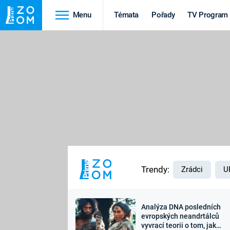
Menu
Témata
Pořady
TV Program
Cestování
Historie
HRADY A ZÁMKY
VIKINGOVÉ
HEDVÁBNÁ STEZKA
EPIDEMIE A
PANDEMIE
PŘÍRODA
STAROVĚKÝ EGYPT
Trendy:
Zrádci
U
Analýza DNA posledních
Druhá
Výročí
evropských neandrtálců
vyvrací teorii o tom, jak
světová válka