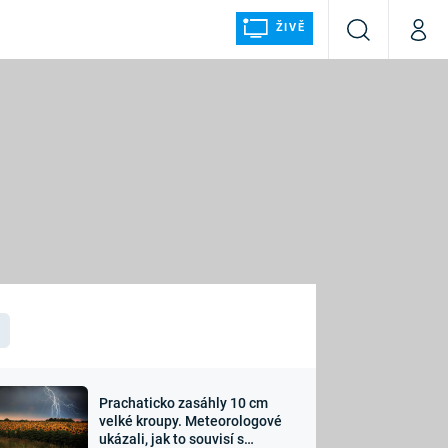
ŽIVĚ
Vyhledávání
Můj p
Prima+
ÁLKA
CNN Prima NEWS
Prima FRESH
Prima LIVING
LMY A
Prima Ženy
Prima LAJK
Prachaticko zasáhly 10 cm
osti
velké kroupy. Meteorologové
Sledujte nás
ukázali, jak to souvisí s