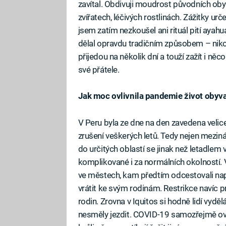
zavítal. Obdivuji moudrost původních obyv
zvířatech, léčivých rostlinách. Zážitky ur
jsem zatím nezkoušel ani rituál pití ayah
dělal opravdu tradičním způsobem – nikoli
přijedou na několik dní a touží zažít i něc
své přátele.
Jak moc ovlivnila pandemie život obyva
V Peru byla ze dne na den zavedena velice
zrušení veškerých letů. Tedy nejen mezinár
do určitých oblastí se jinak než letadlem 
komplikované i za normálních okolností.
ve městech, kam předtím odcestovali např
vrátit ke svým rodinám. Restrikce navíc p
rodin. Zrovna v Iquitos si hodně lidí vydě
nesměly jezdit. COVID-19 samozřejmě ovliv