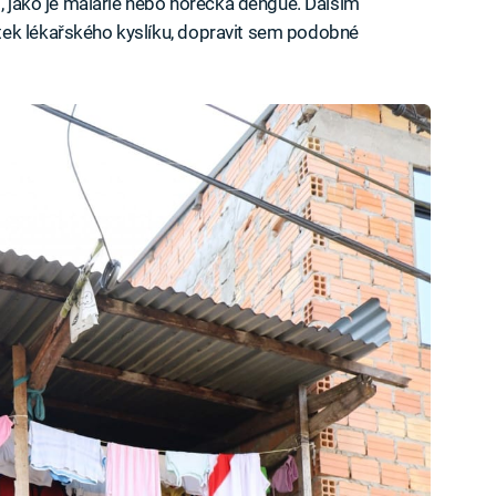
í, jako je malárie nebo horečka dengue. Dalším
tek lékařského kyslíku, dopravit sem podobné