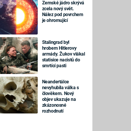
Zemské jádro skrývá
zcela nový svět.
Nález pod povrchem
je ohromující
Stalingrad byl
hrobem Hitlerovy
armády. Žukov vlákal
statisíce nacistů do
smrtící pasti
Neandertálce
nevyhubila válka s
člověkem. Nový
objev ukazuje na
zkázonosné
rozhodnutí