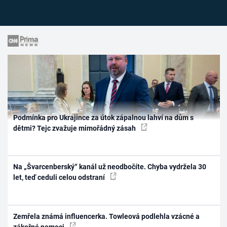
Podmínka pro Ukrajince za útok zápalnou lahví na dům s
dětmi? Tejc zvažuje mimořádný zásah
Na „Švarcenberský“ kanál už neodbočíte. Chyba vydržela 30
let, teď ceduli celou odstraní
Zemřela známá influencerka. Towleová podlehla vzácné a
zákeřné nemoci