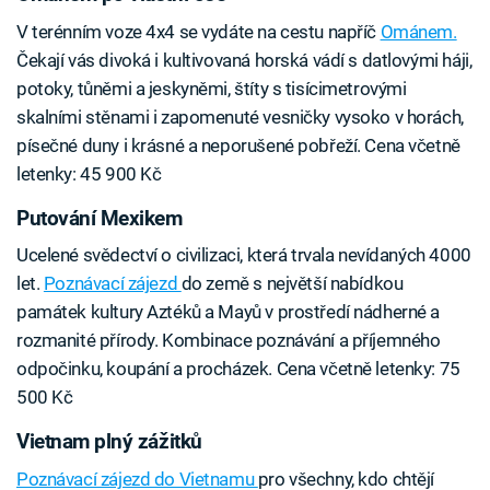
V terénním voze 4x4 se vydáte na cestu napříč
Ománem.
Čekají vás divoká i kultivovaná horská vádí s datlovými háji,
potoky, tůněmi a jeskyněmi, štíty s tisícimetrovými
skalními stěnami i zapomenuté vesničky vysoko v horách,
písečné duny i krásné a neporušené pobřeží. Cena včetně
letenky: 45 900 Kč
Putování Mexikem
Ucelené svědectví o civilizaci, která trvala nevídaných 4000
let.
Poznávací zájezd
do země s největší nabídkou
památek kultury Aztéků a Mayů v prostředí nádherné a
rozmanité přírody. Kombinace poznávání a příjemného
odpočinku, koupání a procházek. Cena včetně letenky: 75
500 Kč
Vietnam plný zážitků
Poznávací zájezd do Vietnamu
pro všechny, kdo chtějí