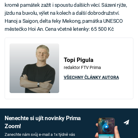
kromě památek zažít i spoustu dalších věcí. Sázení rýže,
jízdu na buvolu, výlet na kolech a další dobrodružství.
Hanoj a Saigon, delta řeky Mekong, památka UNESCO
městečko Hoi An. Cena včetně letenky: 65 500 Kč
Topi Pigula
redaktor FTV Prima
VŠECHNY ČLÁNKY AUTORA
Nenechte si ujít novinky Prima
Zoom!
Zanechte nám svůj e-mail a 1x týdně vás