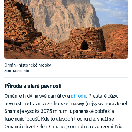
Omán - historické hrobky
Zdroj: Marco Polo
Příroda s staré pevnosti
Omán je hrdý na své památky a
přírodu
. Prastaré oázy,
pevnosti a strážní věže, horské masívy (nejvyšší hora Jebel
Shams je vysoká 3075 m n. m.!), panenské pobřeží a
fascinující poušť. Kde to alespoň trochu jde, snaží se
Ománci udržet zeleň. Ománci jsou hrdí na svou zemi. Nic