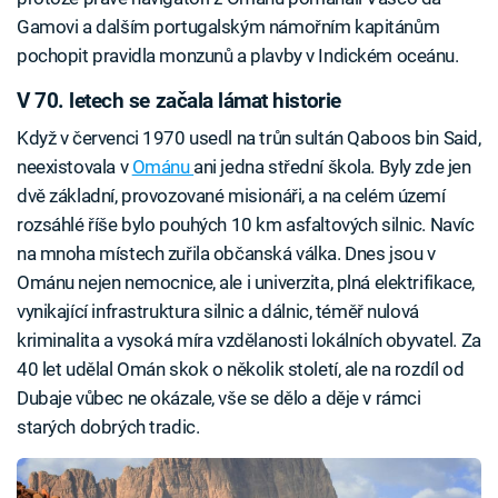
Gamovi a dalším portugalským námořním kapitánům
pochopit pravidla monzunů a plavby v Indickém oceánu.
V 70. letech se začala lámat historie
Když v červenci 1970 usedl na trůn sultán Qaboos bin Said,
neexistovala v
Ománu
ani jedna střední škola. Byly zde jen
dvě základní, provozované misionáři, a na celém území
rozsáhlé říše bylo pouhých 10 km asfaltových silnic. Navíc
na mnoha místech zuřila občanská válka. Dnes jsou v
Ománu nejen nemocnice, ale i univerzita, plná elektrifikace,
vynikající infrastruktura silnic a dálnic, téměř nulová
kriminalita a vysoká míra vzdělanosti lokálních obyvatel. Za
40 let udělal Omán skok o několik století, ale na rozdíl od
Dubaje vůbec ne okázale, vše se dělo a děje v rámci
starých dobrých tradic.