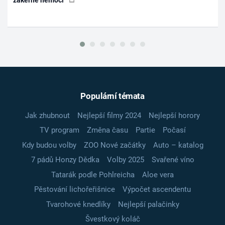
Populární témata
Jak zhubnout
Nejlepší filmy 2024
Nejlepší horory
TV program
Změna času
Partie
Počasí
Kdy budou volby
ZOO Nové začátky
Auto – katalog
7 pádů Honzy Dědka
Volby 2025
Svařené víno
Tatarák podle Pohlreicha
Aloe vera
Pěstování lichořeřišnice
Výpočet ascendentu
Tvarohové knedlíky
Nejlepší palačinky
Švestkový koláč