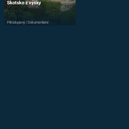
Skotsko z výšky
Přírodopisný / Dokumentární