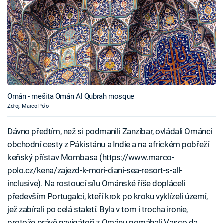
Omán - mešita Omán Al Qubrah mosque
Zdroj: Marco Polo
Dávno předtím, než si podmanili Zanzibar, ovládali Ománci
obchodní cesty z Pákistánu a Indie a na africkém pobřeží
keňský přístav Mombasa (https://www.marco-
polo.cz/kena/zajezd-k-mori-diani-sea-resort-s-all-
inclusive). Na rostoucí sílu Ománské říše dopláceli
především Portugalci, kteří krok po kroku vyklízeli území,
jež zabírali po celá staletí. Byla v tom i trocha ironie,
protože právě navigátoři z Ománu pomáhali Vasco da