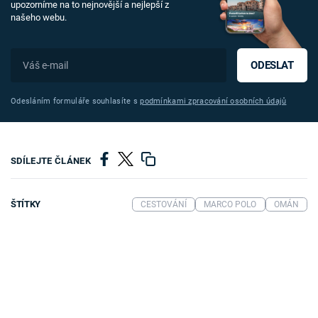
upozorníme na to nejnovější a nejlepší z
našeho webu.
ODESLAT
Odesláním formuláře souhlasíte s
podmínkami zpracování osobních údajů
SDÍLEJTE ČLÁNEK
ŠTÍTKY
CESTOVÁNÍ
MARCO POLO
OMÁN