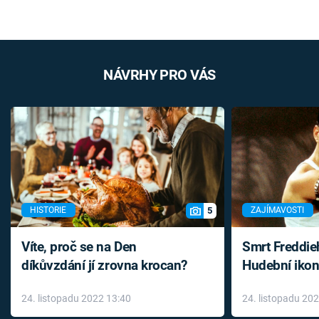
NÁVRHY PRO VÁS
5
HISTORIE
ZAJÍMAVOSTI
Víte, proč se na Den
Smrt Freddie
díkůvzdání jí zrovna krocan?
Hudební ikon
až do konce 
24. listopadu 2022 13:40
24. listopadu 20
léky