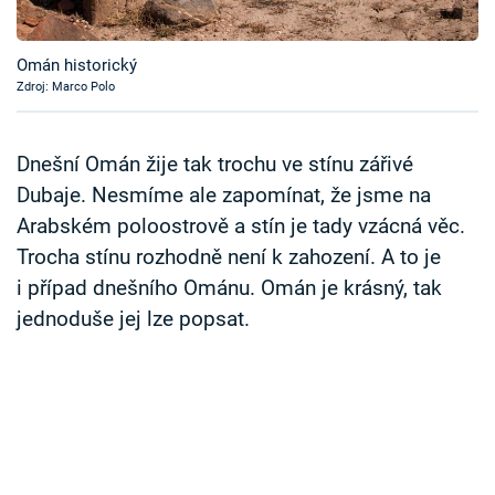
Časopis
Omán historický
Sledujte prima+
Zdroj: Marco Polo
Přihlášení
Dnešní Omán žije tak trochu ve stínu zářivé
Dubaje. Nesmíme ale zapomínat, že jsme na
Arabském poloostrově a stín je tady vzácná věc.
Sledujte nás
Trocha stínu rozhodně není k zahození. A to je
i případ dnešního Ománu. Omán je krásný, tak
jednoduše jej lze popsat.