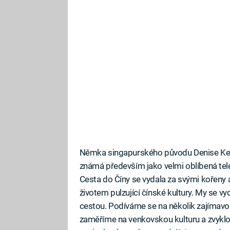
Němka singapurského původu Denise Keller
známá především jako velmi oblíbená tel
Cesta do Číny se vydala za svými kořeny a
životem pulzující čínské kultury. My se 
cestou. Podíváme se na několik zajímavos
zaměříme na venkovskou kulturu a zvyklos