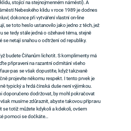
idu, stojící na stejnojmenném náměstí). A
 náměstí Nebeského klidu v roce 1989 je dodnes
luví; dokonce při vytváření vlastní on-line
jí, se toto heslo ustanovilo jako jedno z těch, jež
u se tedy stále jedná o ožehavé téma, stejně
é se netají snahou o odtržení od republiky.
dyž budete Číňanům lichotit. S komplimenty má
uďte připraveni na razantní odmítání všeho
o faux-pas se však dopustíte, když takzvaně
ečně projevíte někomu respekt. I tento prvek je
ě typický a hrdá čínská duše není výjimkou.
elmi doporučeno dodržovat, by mohl pokračovat
i však musíme zdůraznit, abyste takovou přípravu
t se totiž můžete kdykoli a kdekoli, ovšem
aké pomoci se dočkáte…