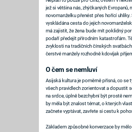
jež si většina nás, zhýčkaných Evropanů,
novomanželku přenést přes hořící uhlíky
vyskládána cesta do jejich novomanželské
má zajistit, že žena bude mít poklidný po
podaří předejít přírodním katastrofám. Tě
zvyklosti na tradičních čínských svatbá
čerstvé manžely rozhodně kdovíjak příj
O čem se nemluví
Asijská kultura je poměrně přísná, co se t
všech pravidlech zorientovat a dopustit 
na srdce, úplně bezchybní být prostě ne
by měla být znalost témat, o kterých vlas
začnete vyptávat, zavřete si cestu k poho
Základem způsobné konverzace by mělo bý