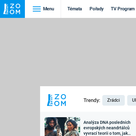
Menu
Témata
Pořady
TV Program
Cestování
Historie
HRADY A ZÁMKY
VIKINGOVÉ
HEDVÁBNÁ STEZKA
EPIDEMIE A
PANDEMIE
PŘÍRODA
STAROVĚKÝ EGYPT
Trendy:
Zrádci
U
Analýza DNA posledních
Druhá
Výročí
evropských neandrtálců
vyvrací teorii o tom, jak
světová válka