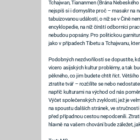
Tchajwan, Tiananmen (Brána Nebeského kl
nejspíš si i domyslíte proč – masakr na
tabuizovanou událostí, o níž se v Číně nem
encyklopedie, na níž čínští odborníci pracu
nebudou popsány. Pro politickou garnitur
jako v případech Tibetu a Tchajwanu, kter
Podobných nezdvořilostí se dopustíte, k
vícero asijských kultur problémy, a tak b
pěkného, co jim budete chtít říct. Většíh
ztratíte tvář – rozčílíte se nebo nedostat
napříč kulturami na východ od nás poměrn
Výčet společenských zvyklostí, jež je v
na spoustu dalších stránek, ve stručnost
před případnou cestou nepodcenili. Ztrati
hlavně na vašem chování bude záležet, j