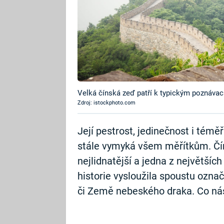
Velká čínská zeď patří k typickým poznáva
Zdroj: istockphoto.com
Její pestrost, jedinečnost i téměř
stále vymyká všem měřítkům. Čín
nejlidnatější a jedna z největší
historie vysloužila spoustu označ
či Země nebeského draka. Co ná