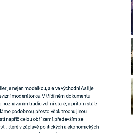
 je nejen modelkou, ale ve východní Asii je
evizní moderátorka. V třídílném dokumentu
 poznáváním tradic velmi staré, a přitom stále
vydáme podobnou, přesto však trochu jinou
tí napříč celou obří zemí, především se
ti, které v záplavě politických a ekonomických