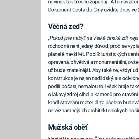
novinek tak trochu zapadají. A to navzdor
Dokument Cesta do Číny uvidíte dnes ve
Věčná zeď?
„Pokud jste nebyli na Velké čínské zdi, nej
rozhodně není jediný důvod, proč se vypla
planetě navštívit. Poblíž turistických ce
opravená, přívětivá a monumentální, ovše
už bude znatelnější. Aby také ne, vždyť u
konstrukce je nejen nadlidský, ale očividn
podílí počasí, nemalou roli však hraje tak
o lákavý zdroj cihel a kamenů pro stavění 
kradl stavební materiál za účelem budová
nejvýznamnějších architektonických počinů
Mužská oběť
Fa
Neplatí to pouze pro Čínu, ovšem v někter