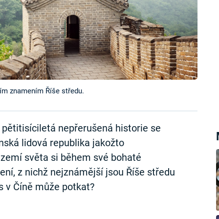
cím znamením Říše středu.
 pětitisíciletá nepřerušená historie se
ská lidová republika jakožto
ch zemí světa si během své bohaté
ení, z nichž nejznámější jsou Říše středu
s v Číně může potkat?