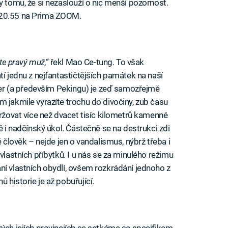
y tomu, že si nezaslouží o nic menší pozornost.
 20.55 na Prima ZOOM.
ste pravý muž,“
řekl Mao Ce-tung. To však
tí jednu z nejfantastičtějších památek na naší
nter (a především Pekingu) je zeď samozřejmě
m jakmile vyrazíte trochu do divočiny, zub času
držovat více než dvacet tisíc kilometrů kamenné
ě i nadčínský úkol. Částečně se na destrukci zdi
é člověk – nejde jen o vandalismus, nýbrž třeba i
vlastních příbytků. I u nás se za minulého režimu
ní vlastních obydlí, ovšem rozkrádání jednoho z
 historie je až pobuřující.
iled to fetch
ých jejích provinciích se setkáme se specifikem,