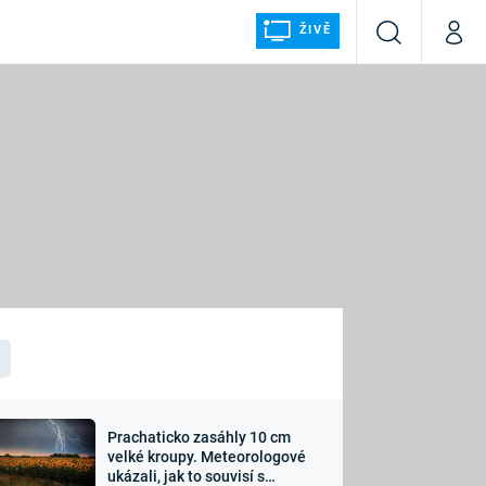
ŽIVĚ
Vyhledávání
Můj p
Prima+
ÁLKA
CNN Prima NEWS
Prima FRESH
Prima LIVING
LMY A
Prima Ženy
Prima LAJK
Prachaticko zasáhly 10 cm
osti
velké kroupy. Meteorologové
Sledujte nás
ukázali, jak to souvisí s