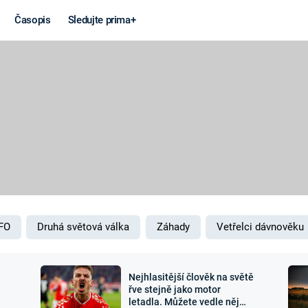
Časopis
Sledujte prima+
Věda a
Války
technika
STUDENÁ V
KORONAVIRUS
VÁLKA VE
VIETNAMU
VESMÍR
VÁLEČNÉ FI
MARS
SERIÁLY
FO
Druhá světová válka
Záhady
Vetřelci dávnověku
Nejhlasitější člověk na světě
Záhady a
Zajímav
řve stejně jako motor
letadla. Můžete vedle něj
konspirace