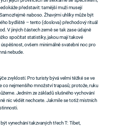
 nedokáže představit: tamější muži musejí
. Samozřejmě naboso. Žhavými uhlíky může být
ho bydliště – tento (doslova) přechodový rituál
rod. V jiných částech země se tak zase údajně
žko spočítat statistiky, jakou mají takové
ch úspěšnost, ovšem minimálně svatební noc pro
emná nebude.
ýče zvyklostí. Pro turisty bývá velmi těžké se ve
se co nejmenšího množství trapasů; protože, ruku
můžeme. Jedním ze základů slušného vychování
tně nic vědět nechcete. Jakmile se totiž místních
stinnosti.
t vynechání takzvaných třech T: Tibet,