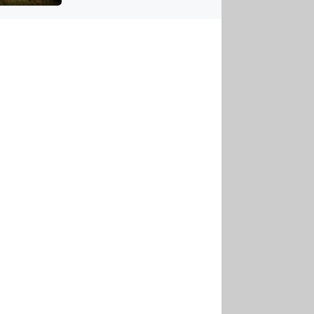
US
tornádem
RSUS
ZE A