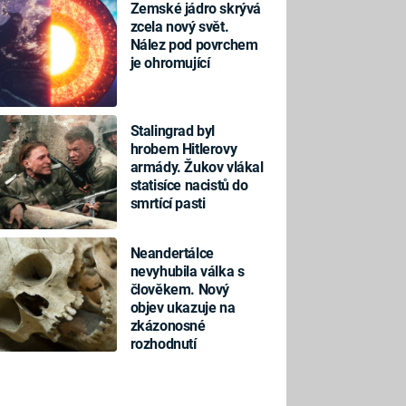
Zemské jádro skrývá
zcela nový svět.
Nález pod povrchem
je ohromující
Stalingrad byl
hrobem Hitlerovy
armády. Žukov vlákal
statisíce nacistů do
smrtící pasti
Neandertálce
nevyhubila válka s
člověkem. Nový
objev ukazuje na
zkázonosné
rozhodnutí