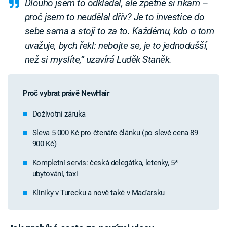
Dlouho jsem to odkládal, ale zpětně si říkám –
proč jsem to neudělal dřív? Je to investice do
sebe sama a stojí to za to. Každému, kdo o tom
uvažuje, bych řekl: nebojte se, je to jednodušší,
než si myslíte,“ uzavírá Luděk Staněk.
Proč vybrat právě NewHair
Doživotní záruka
Sleva 5 000 Kč pro čtenáře článku (po slevě cena 89
900 Kč)
Kompletní servis: česká delegátka, letenky, 5*
ubytování, taxi
Kliniky v Turecku a nově také v Maďarsku