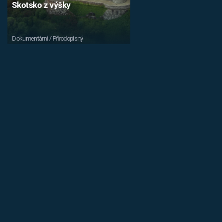
Skotsko z výšky
Dokumentární / Přírodopisný