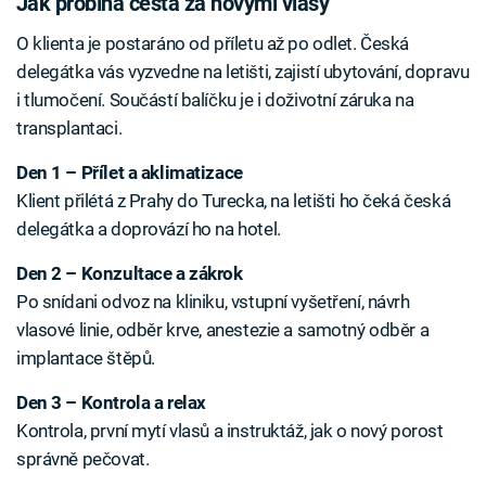
Jak probíhá cesta za novými vlasy
O klienta je postaráno od příletu až po odlet. Česká
delegátka vás vyzvedne na letišti, zajistí ubytování, dopravu
i tlumočení. Součástí balíčku je i doživotní záruka na
transplantaci.
Den 1 – Přílet a aklimatizace
Klient přilétá z Prahy do Turecka, na letišti ho čeká česká
delegátka a doprovází ho na hotel.
Den 2 – Konzultace a zákrok
Po snídani odvoz na kliniku, vstupní vyšetření, návrh
vlasové linie, odběr krve, anestezie a samotný odběr a
implantace štěpů.
Den 3 – Kontrola a relax
Kontrola, první mytí vlasů a instruktáž, jak o nový porost
správně pečovat.