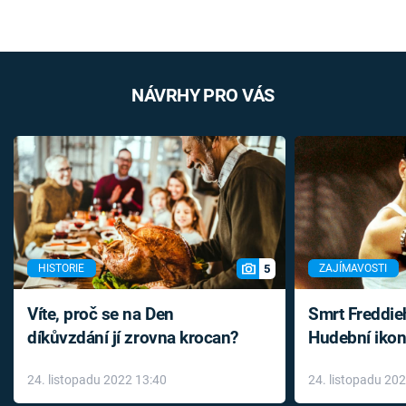
NÁVRHY PRO VÁS
5
HISTORIE
ZAJÍMAVOSTI
Víte, proč se na Den
Smrt Freddie
díkůvzdání jí zrovna krocan?
Hudební ikon
až do konce 
24. listopadu 2022 13:40
24. listopadu 20
léky