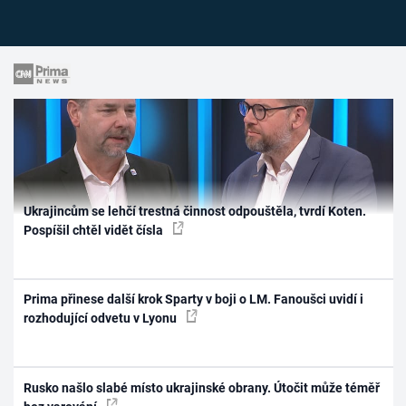
Ukrajincům se lehčí trestná činnost odpouštěla, tvrdí Koten.
Pospíšil chtěl vidět čísla
Prima přinese další krok Sparty v boji o LM. Fanoušci uvidí i
rozhodující odvetu v Lyonu
Rusko našlo slabé místo ukrajinské obrany. Útočit může téměř