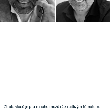
jistota výsledků? A proč je transplantace vlasů
Časopis
především cestou k sebevědomí? V tomto článku
Sledujte prima+
najdete všechny odpovědi.
Přihlášení
Sledujte nás
Ztráta vlasů je pro mnoho mužů i žen citlivým tématem.