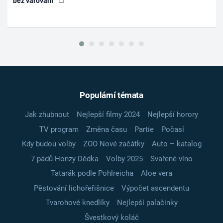
bez varování
Populární témata
Jak zhubnout
Nejlepší filmy 2024
Nejlepší horory
TV program
Změna času
Partie
Počasí
Kdy budou volby
ZOO Nové začátky
Auto – katalog
7 pádů Honzy Dědka
Volby 2025
Svařené víno
Tatarák podle Pohlreicha
Aloe vera
Pěstování lichořeřišnice
Výpočet ascendentu
Tvarohové knedlíky
Nejlepší palačinky
Švestkový koláč