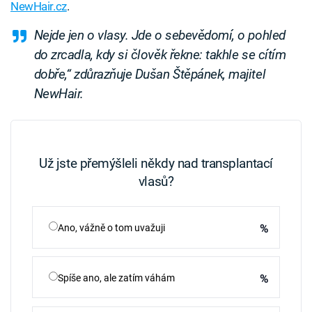
NewHair.cz
.
Nejde jen o vlasy. Jde o sebevědomí, o pohled
do zrcadla, kdy si člověk řekne: takhle se cítím
dobře,“ zdůrazňuje Dušan Štěpánek, majitel
NewHair.
Už jste přemýšleli někdy nad transplantací
vlasů?
%
Ano, vážně o tom uvažuji
%
Spíše ano, ale zatím váhám