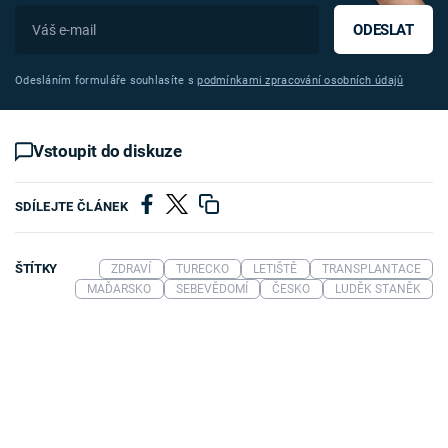
ODESLAT
Odesláním formuláře souhlasíte s
podmínkami zpracování osobních údajů
Vstoupit do diskuze
SDÍLEJTE ČLÁNEK
ŠTÍTKY
ZDRAVÍ
TURECKO
LETIŠTĚ
TRANSPLANTACE
MAĎARSKO
SEBEVĚDOMÍ
ČESKO
LUDĚK STANĚK