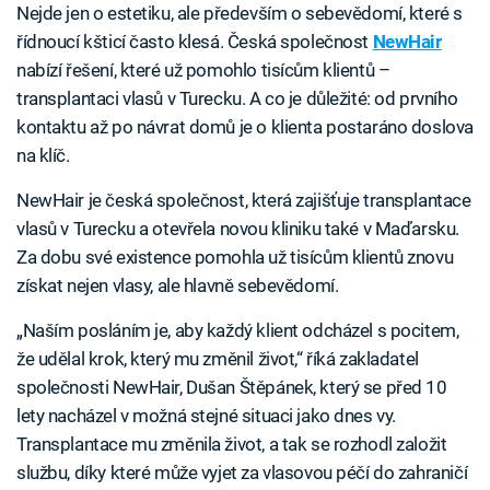
Nejde jen o estetiku, ale především o sebevědomí, které s
řídnoucí kšticí často klesá. Česká společnost
NewHair
nabízí řešení, které už pomohlo tisícům klientů –
transplantaci vlasů v Turecku. A co je důležité: od prvního
kontaktu až po návrat domů je o klienta postaráno doslova
na klíč.
NewHair je česká společnost, která zajišťuje transplantace
vlasů v Turecku a otevřela novou kliniku také v Maďarsku.
Za dobu své existence pomohla už tisícům klientů znovu
získat nejen vlasy, ale hlavně sebevědomí.
„Naším posláním je, aby každý klient odcházel s pocitem,
že udělal krok, který mu změnil život,“ říká zakladatel
společnosti NewHair, Dušan Štěpánek, který se před 10
lety nacházel v možná stejné situaci jako dnes vy.
Transplantace mu změnila život, a tak se rozhodl založit
službu, díky které může vyjet za vlasovou péčí do zahraničí