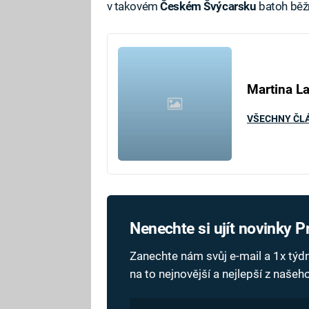
v takovém
Českém Švýcarsku
batoh běžn
Martina L
VŠECHNY ČL
Nenechte si ujít novinky 
Zanechte nám svůj e-mail a 1x tý
na to nejnovější a nejlepší z naše