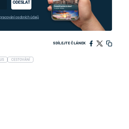
ODESLAT
racování osobních údajů
SDÍLEJTE ČLÁNEK
US
CESTOVÁNÍ