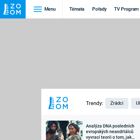
Menu
Témata
Pořady
TV Program
Cestování
Historie
HRADY A ZÁMKY
VIKINGOVÉ
HEDVÁBNÁ STEZKA
EPIDEMIE A
PANDEMIE
PŘÍRODA
STAROVĚKÝ EGYPT
Trendy:
Zrádci
U
Analýza DNA posledních
Druhá
Výročí
evropských neandrtálců
vyvrací teorii o tom, jak
světová válka