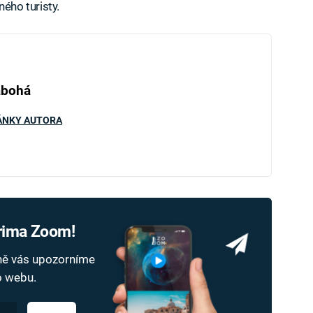
ého turisty.
abohá
ÁNKY AUTORA
Prima Zoom!
dně vás upozorníme
ho webu.