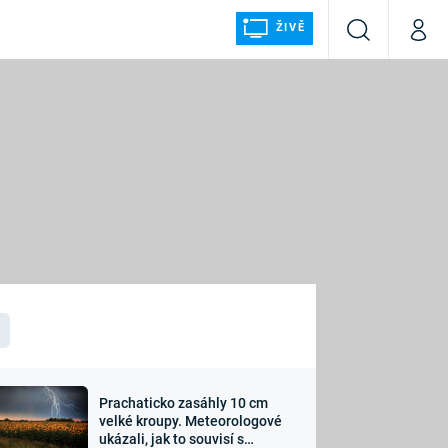
ŽIVĚ
Vyhledávání
Můj p
Prima+
ÁLKA
CNN Prima NEWS
Prima FRESH
Prima LIVING
LMY A
Prima Ženy
Prima LAJK
Prachaticko zasáhly 10 cm
osti
velké kroupy. Meteorologové
Sledujte nás
ukázali, jak to souvisí s