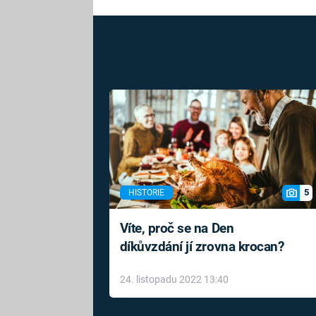
5
HISTORIE
Víte, proč se na Den
díkůvzdání jí zrovna krocan?
24. listopadu 2022 13:40