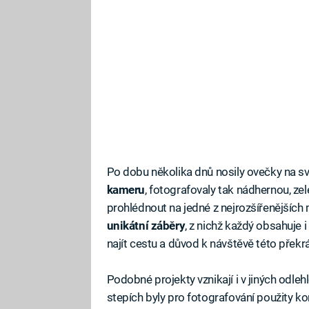
Po dobu několika dnů nosily ovečky na s
kameru
, fotografovaly tak nádhernou, zel
prohlédnout na jedné z nejrozšířenějších m
unikátní záběry
, z nichž každý obsahuje 
najít cestu a důvod k návštěvě této přek
Podobné projekty vznikají i v jiných odle
stepích byly pro fotografování použity k