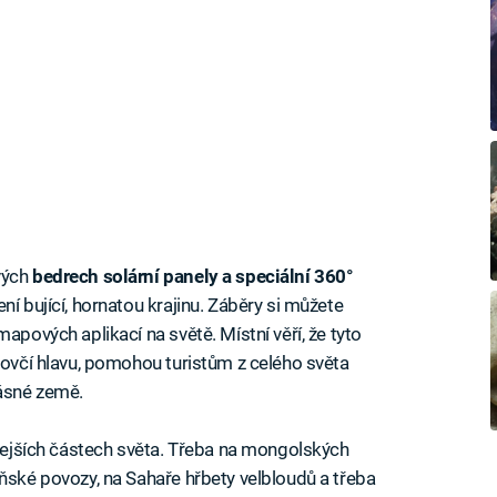
vých
bedrech solární panely a speciální 360°
ení bující, hornatou krajinu. Záběry si můžete
apových aplikací na světě. Místní věří, že tyto
i ovčí hlavu, pomohou turistům z celého světa
rásné země.
hlejších částech světa. Třeba na mongolských
oňské povozy, na Sahaře hřbety velbloudů a třeba