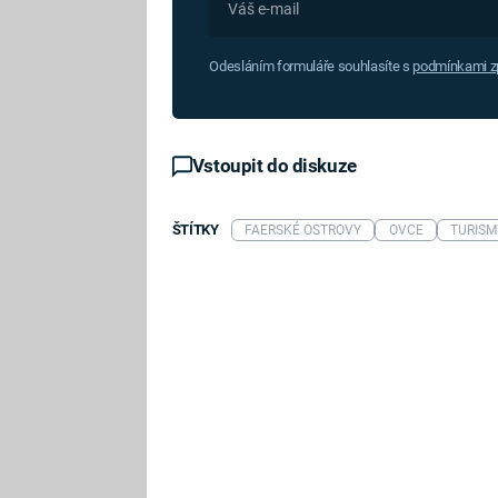
Odesláním formuláře souhlasíte s
podmínkami zp
Vstoupit do diskuze
ŠTÍTKY
FAERSKÉ OSTROVY
OVCE
TURISM