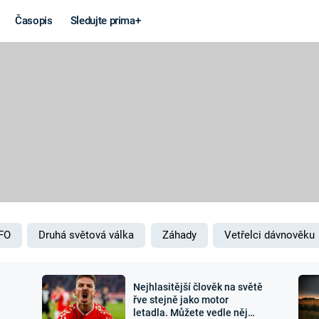
Časopis
Sledujte prima+
Věda a
Války
technika
STUDENÁ V
KORONAVIRUS
VÁLKA VE
VIETNAMU
VESMÍR
VÁLEČNÉ FI
MARS
SERIÁLY
FO
Druhá světová válka
Záhady
Vetřelci dávnověku
Nejhlasitější člověk na světě
Záhady a
Zajímav
řve stejně jako motor
letadla. Můžete vedle něj
konspirace