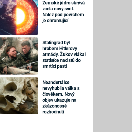
Zemské jádro skrývá
zcela nový svět.
Nález pod povrchem
je ohromující
Stalingrad byl
hrobem Hitlerovy
armády. Žukov vlákal
statisíce nacistů do
smrtící pasti
Neandertálce
nevyhubila válka s
člověkem. Nový
objev ukazuje na
zkázonosné
rozhodnutí