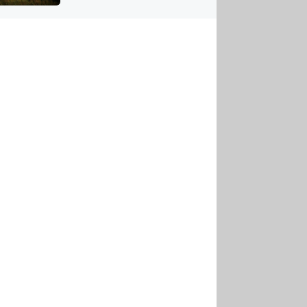
US
tornádem
RSUS
ZE A