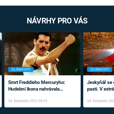
NÁVRHY PRO VÁS
ZAJÍMAVOSTI
ZAJÍMAVOSTI
Smrt Freddieho Mercuryho:
Jeskyňář se c
Hudební ikona nahrávala
pasti. V ext
až do konce života a odmítala
prožil noční
24. listopadu 2022 09:32
24. listopadu 20
léky
klaustrofobi