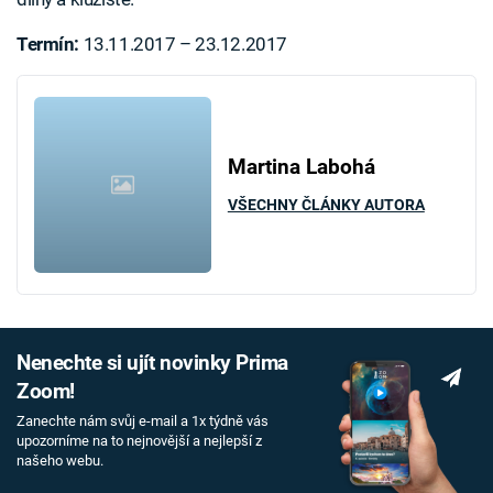
Termín:
13.11.2017 – 23.12.2017
Martina Labohá
VŠECHNY ČLÁNKY AUTORA
Nenechte si ujít novinky Prima
Zoom!
Zanechte nám svůj e-mail a 1x týdně vás
upozorníme na to nejnovější a nejlepší z
našeho webu.