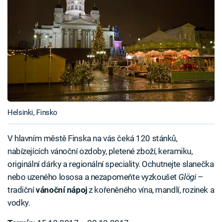
Helsinki, Finsko
V hlavním městě Finska na vás čeká 120 stánků,
nabízejících vánoční ozdoby, pletené zboží, keramiku,
originální dárky a regionální speciality. Ochutnejte slanečka
nebo uzeného lososa a nezapomeňte vyzkoušet
Glögi
–
tradiční
vánoční nápoj
z kořeněného vína, mandlí, rozinek a
vodky.