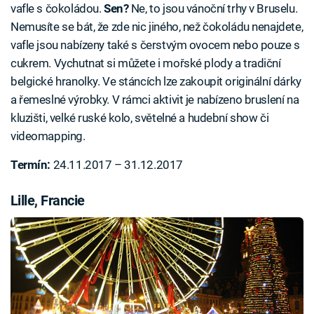
vafle s čokoládou.
Sen?
Ne, to jsou vánoční trhy v Bruselu.
Nemusíte se bát, že zde nic jiného, než čokoládu nenajdete,
vafle jsou nabízeny také s čerstvým ovocem nebo pouze s
cukrem. Vychutnat si můžete i mořské plody a tradiční
belgické hranolky. Ve stáncích lze zakoupit originální dárky
a řemeslné výrobky. V rámci aktivit je nabízeno bruslení na
kluzišti, velké ruské kolo, světelné a hudební show či
videomapping.
Termín:
24.11.2017 – 31.12.2017
Lille, Francie