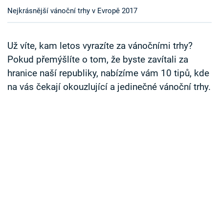
Časopis
Nejkrásnější vánoční trhy v Evropě 2017
Sledujte prima+
Už víte, kam letos vyrazíte za vánočními trhy?
Pokud přemýšlíte o tom, že byste zavítali za
Přihlášení
hranice naší republiky, nabízíme vám 10 tipů, kde
na vás čekají okouzlující a jedinečné vánoční trhy.
Sledujte nás