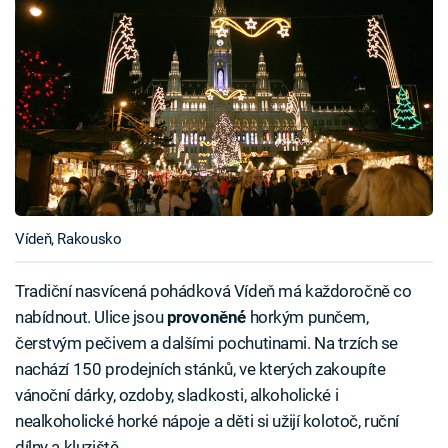
Vídeň, Rakousko
Tradiční nasvícená pohádková Vídeň má každoročně co
nabídnout. Ulice jsou
provoněné
horkým punčem,
čerstvým pečivem a dalšími pochutinami. Na trzích se
nachází 150 prodejních stánků, ve kterých zakoupíte
vánoční dárky, ozdoby, sladkosti, alkoholické i
nealkoholické horké nápoje a děti si užijí kolotoč, ruční
dílny a kluziště.