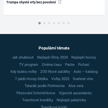
Trumpa chystá vrty bez povolení
Populární témata
Jak zhubnout
Nejlepší filmy 2024
Nejlepší horory
TV program
Změna času
Partie
Počasí
Kdy budou volby
ZOO Nové začátky
Auto – katalog
7 pádů Honzy Dědka
Volby 2025
Svařené víno
Tatarák podle Pohlreicha
Aloe vera
Pěstování lichořeřišnice
Výpočet ascendentu
Tvarohové knedlíky
Nejlepší palačinky
Švestkový koláč