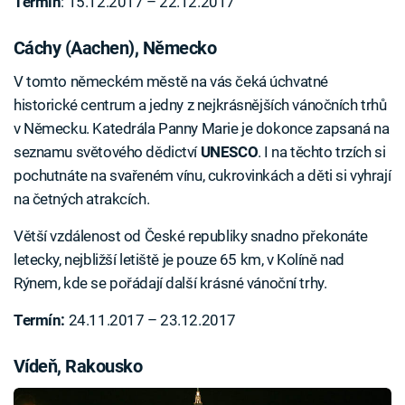
Termín
: 15.12.2017 – 22.12.2017
Cáchy (Aachen), Německo
V tomto německém městě na vás čeká úchvatné
historické centrum a jedny z nejkrásnějších vánočních trhů
v Německu. Katedrála Panny Marie je dokonce zapsaná na
seznamu světového dědictví
UNESCO
. I na těchto trzích si
pochutnáte na svařeném vínu, cukrovinkách a děti si vyhrají
na četných atrakcích.
Větší vzdálenost od České republiky snadno překonáte
letecky, nejbližší letiště je pouze 65 km, v Kolíně nad
Rýnem, kde se pořádají další krásné vánoční trhy.
Termín:
24.11.2017 – 23.12.2017
Vídeň, Rakousko