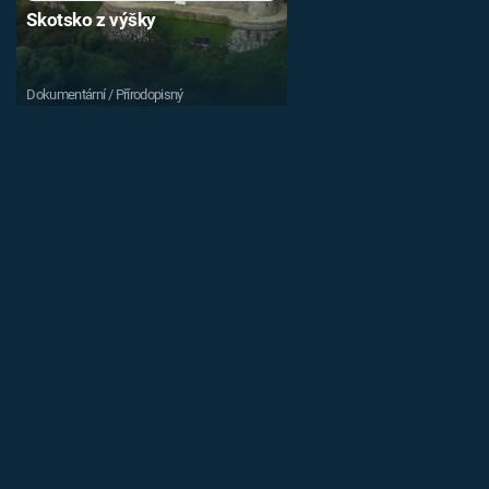
Skotsko z výšky
Dokumentární / Přírodopisný