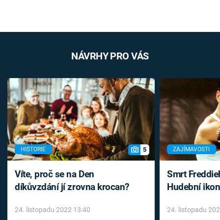
NÁVRHY PRO VÁS
5
HISTORIE
ZAJÍMAVOSTI
Víte, proč se na Den
Smrt Freddie
díkůvzdání jí zrovna krocan?
Hudební ikon
až do konce 
24. listopadu 2022 13:40
24. listopadu 20
léky