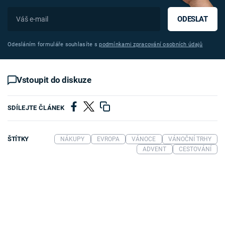
ODESLAT
Odesláním formuláře souhlasíte s
podmínkami zpracování osobních údajů
Vstoupit do diskuze
SDÍLEJTE ČLÁNEK
ŠTÍTKY
NÁKUPY
EVROPA
VÁNOCE
VÁNOČNÍ TRHY
ADVENT
CESTOVÁNÍ