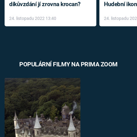
díkůvzdání jí zrovna krocan?
Hudební ikon
až do konce 
24. listopadu 2022 13:40
24. listopadu 20
léky
POPULÁRNÍ FILMY NA PRIMA ZOOM