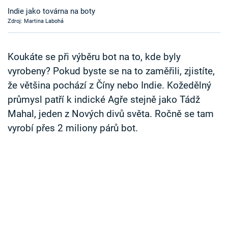
Časopis
Indie jako továrna na boty
Zdroj: Martina Labohá
Sledujte prima+
Koukáte se při výběru bot na to, kde byly
Přihlášení
vyrobeny? Pokud byste se na to zaměřili, zjistíte,
že většina pochází z Číny nebo Indie. Kožedělný
průmysl patří k indické Agře stejně jako Tádž
Sledujte nás
Mahal, jeden z Nových divů světa. Ročně se tam
vyrobí přes 2 miliony párů bot.