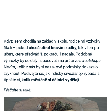
Když jsem chodila na základní školu, rodiče mi vždycky
říkali – pokud
chceš utírat kravám zadky
, tak v tempu
učení, které předvádíš, pokračuj i nadále. Podobné
výhružky by se daly napasovat i na práci ve
sweatshopu
.
Nevím, kolik z nás by si na takové podmínky dokázalo
zvyknout. Podívejte se, jak indický
sweatshop
vypadá a
tipněte si,
kolik měsíčně si dělníci vydělají
.
Přečtěte si také: