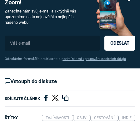
Zoom!
Zanechte nám svůj e-mail a 1x týdně vás
upozorníme na to nejnovější a nejlepší z
našeho webu.
ODESLAT
Odesláním formuláře souhlasíte s
podmínkami zpracování osobních údajů
Vstoupit do diskuze
SDÍLEJTE ČLÁNEK
ŠTÍTKY
ZAJÍMAVOSTI
OBUV
CESTOVÁNÍ
INDIE