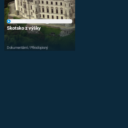
PŘEHRÁT
Skotsko z výšky
Dokumentární / Přírodopisný