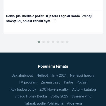
Peklo, píší média o požáru u jezera Lago di Garda. Prchají
stovky lidí, oblast zahalil dým
Populární témata
Jak zhubnout
Nejlepší filmy 2024
Nejlepší horory
TV program
Změna času
Partie
Počasí
Kdy budou volby
ZOO Nové začátky
Auto – katalog
7 pádů Honzy Dědka
Volby 2025
Svařené víno
Tatarák podle Pohlreicha
Aloe vera