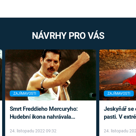
NÁVRHY PRO VÁS
ZAJÍMAVOSTI
ZAJÍMAVOSTI
Smrt Freddieho Mercuryho:
Jeskyňář se c
Hudební ikona nahrávala
pasti. V ext
až do konce života a odmítala
prožil noční
24. listopadu 2022 09:32
24. listopadu 20
léky
klaustrofobi