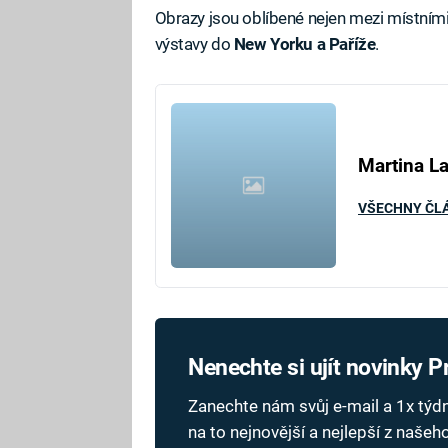
Obrazy jsou oblíbené nejen mezi místními 
výstavy do
New Yorku a Paříže
.
Martina L
VŠECHNY ČL
Nenechte si ujít novinky 
Zanechte nám svůj e-mail a 1x tý
na to nejnovější a nejlepší z naše