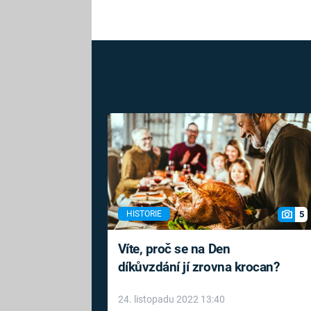
5
HISTORIE
Víte, proč se na Den
díkůvzdání jí zrovna krocan?
24. listopadu 2022 13:40