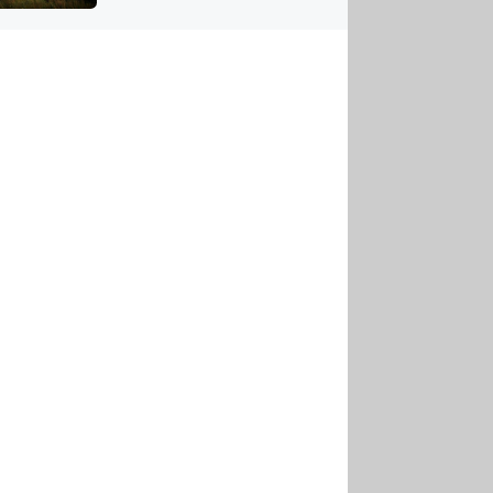
US
tornádem
RSUS
ZE A