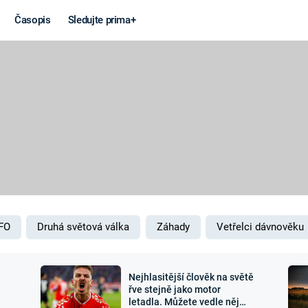
Časopis
Sledujte prima+
Věda a
Války
technika
STUDENÁ V
KORONAVIRUS
VÁLKA VE
VIETNAMU
VESMÍR
VÁLEČNÉ FI
MARS
SERIÁLY
FO
Druhá světová válka
Záhady
Vetřelci dávnověku
Nejhlasitější člověk na světě
Záhady a
Zajímav
řve stejně jako motor
letadla. Můžete vedle něj
konspirace