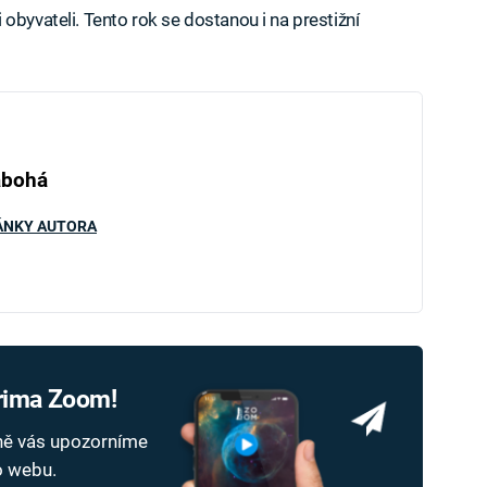
obyvateli. Tento rok se dostanou i na prestižní
abohá
ÁNKY AUTORA
Prima Zoom!
dně vás upozorníme
ho webu.