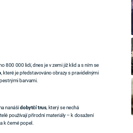
800 000 lidí, dnes je v zemi již klid a s ním se
o
, které je představováno obrazy s pravidelnými
 pestrými barvami.
 na nanáší
dobytčí trus
, který se nechá
elé používají přírodní materiály – k dosažení
n a k černé popel.