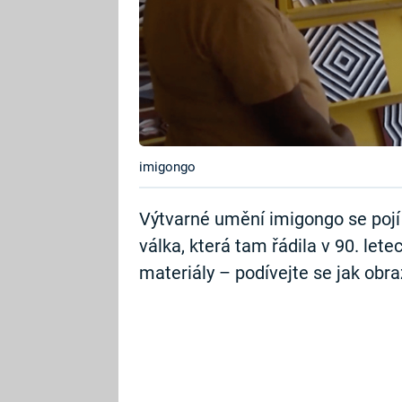
imigongo
Výtvarné umění imigongo se pojí
válka, která tam řádila v 90. lete
materiály – podívejte se jak obraz