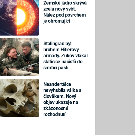
Zemské jádro skrývá
zcela nový svět.
Nález pod povrchem
je ohromující
Stalingrad byl
hrobem Hitlerovy
armády. Žukov vlákal
statisíce nacistů do
smrtící pasti
Neandertálce
nevyhubila válka s
člověkem. Nový
objev ukazuje na
zkázonosné
rozhodnutí