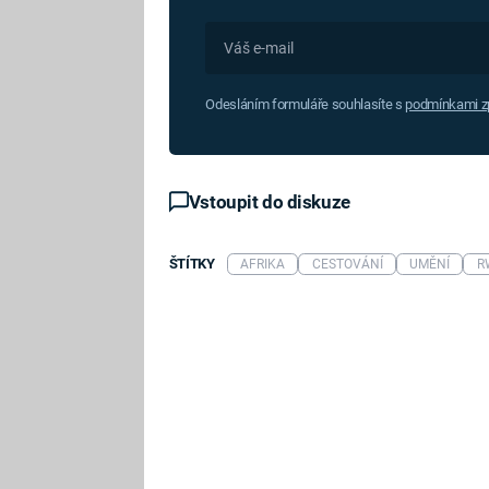
Odesláním formuláře souhlasíte s
podmínkami zp
Vstoupit do diskuze
ŠTÍTKY
AFRIKA
CESTOVÁNÍ
UMĚNÍ
R