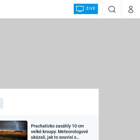
ŽIVĚ
Vyhledávání
Můj p
Prima+
ÁLKA
CNN Prima NEWS
Prima FRESH
Prima LIVING
LMY A
Prima Ženy
Prima LAJK
Prachaticko zasáhly 10 cm
osti
velké kroupy. Meteorologové
Sledujte nás
ukázali, jak to souvisí s