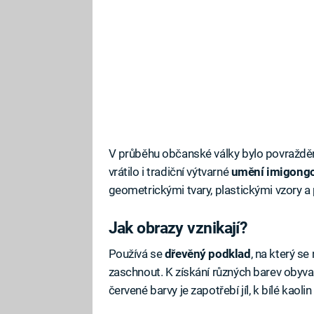
V průběhu občanské války bylo povražděno 
vrátilo i tradiční výtvarné
umění imigong
geometrickými tvary, plastickými vzory a
Jak obrazy vznikají?
Používá se
dřevěný podklad
, na který se
zaschnout. K získání různých barev obyvat
červené barvy je zapotřebí jíl, k bílé kaoli