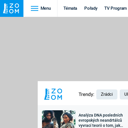
Menu
Témata
Pořady
TV Program
Cestování
Historie
HRADY A ZÁMKY
VIKINGOVÉ
HEDVÁBNÁ STEZKA
EPIDEMIE A
PANDEMIE
PŘÍRODA
STAROVĚKÝ EGYPT
Trendy:
Zrádci
U
Analýza DNA posledních
Druhá
Výročí
evropských neandrtálců
vyvrací teorii o tom, jak
světová válka