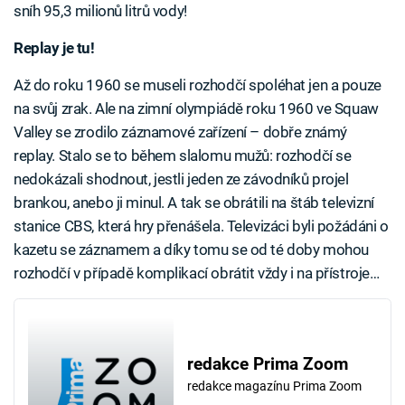
sníh 95,3 milionů litrů vody!
Replay je tu!
Až do roku 1960 se museli rozhodčí spoléhat jen a pouze
na svůj zrak. Ale na zimní olympiádě roku 1960 ve Squaw
Valley se zrodilo záznamové zařízení – dobře známý
replay. Stalo se to během slalomu mužů: rozhodčí se
nedokázali shodnout, jestli jeden ze závodníků projel
brankou, anebo ji minul. A tak se obrátili na štáb televizní
stanice CBS, která hry přenášela. Televizáci byli požádáni o
kazetu se záznamem a díky tomu se od té doby mohou
rozhodčí v případě komplikací obrátit vždy i na přístroje…
redakce Prima Zoom
redakce magazínu Prima Zoom