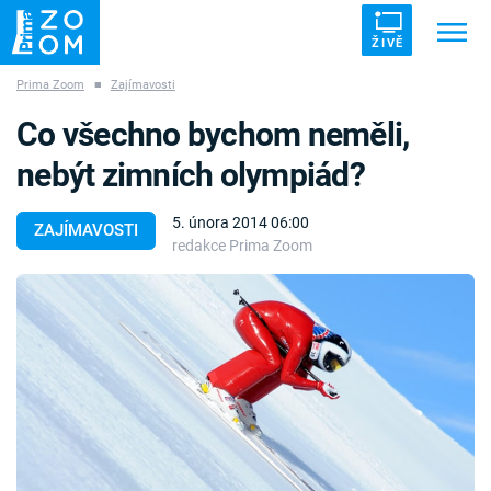
ŽIVĚ
Prima Zoom
■
Zajímavosti
Trendy:
ZRÁDCI
UFO
DRUHÁ SVĚTOVÁ VÁLKA
Co všechno bychom neměli,
ZÁHADY
VETŘELCI DÁVNOVĚKU
nebýt zimních olympiád?
5. února 2014 06:00
ZAJÍMAVOSTI
redakce Prima Zoom
Témata
Témata
Pořady
TV Program