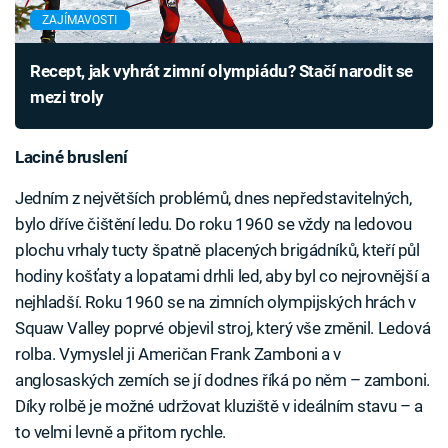
ZAJÍMAVOSTI
Recept, jak vyhrát zimní olympiádu? Stačí narodit se
mezi troly
Laciné bruslení
Jedním z největších problémů, dnes nepředstavitelných,
bylo dříve čištění ledu. Do roku 1960 se vždy na ledovou
plochu vrhaly tucty špatně placených brigádníků, kteří půl
hodiny košťaty a lopatami drhli led, aby byl co nejrovnější a
nejhladší. Roku 1960 se na zimních olympijských hrách v
Squaw Valley poprvé objevil stroj, který vše změnil. Ledová
rolba. Vymyslel ji Američan Frank Zamboni a v
anglosaských zemích se jí dodnes říká po něm – zamboni.
Díky rolbě je možné udržovat kluziště v ideálním stavu – a
to velmi levně a přitom rychle.