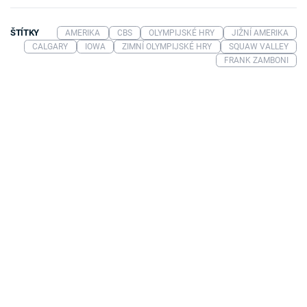
ŠTÍTKY
AMERIKA
CBS
OLYMPIJSKÉ HRY
JIŽNÍ AMERIKA
CALGARY
IOWA
ZIMNÍ OLYMPIJSKÉ HRY
SQUAW VALLEY
FRANK ZAMBONI