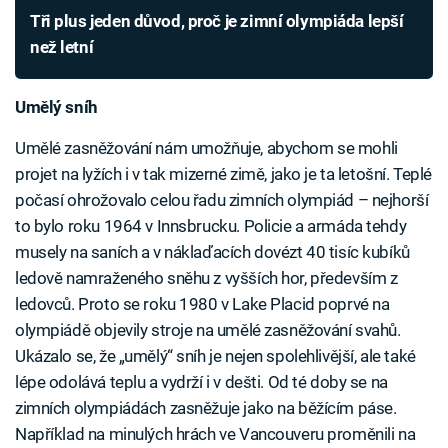
Tři plus jeden důvod, proč je zimní olympiáda lepší
než letní
Umělý sníh
Umělé zasněžování nám umožňuje, abychom se mohli
projet na lyžích i v tak mizerné zimě, jako je ta letošní. Teplé
počasí ohrožovalo celou řadu zimních olympiád – nejhorší
to bylo roku 1964 v Innsbrucku. Policie a armáda tehdy
musely na saních a v náklaďacích dovézt 40 tisíc kubíků
ledově namraženého sněhu z vyšších hor, především z
ledovců. Proto se roku 1980 v Lake Placid poprvé na
olympiádě objevily stroje na umělé zasněžování svahů.
Ukázalo se, že „umělý“ sníh je nejen spolehlivější, ale také
lépe odolává teplu a vydrží i v dešti. Od té doby se na
zimních olympiádách zasněžuje jako na běžícím páse.
Například na minulých hrách ve Vancouveru proměnili na