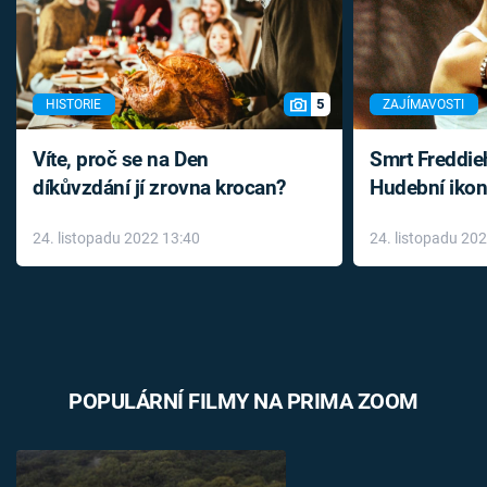
5
HISTORIE
ZAJÍMAVOSTI
Víte, proč se na Den
Smrt Freddie
díkůvzdání jí zrovna krocan?
Hudební ikon
až do konce 
24. listopadu 2022 13:40
24. listopadu 20
léky
POPULÁRNÍ FILMY NA PRIMA ZOOM