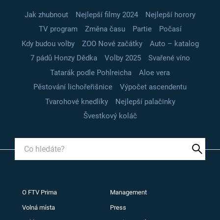
Jak zhubnout
Nejlepší filmy 2024
Nejlepší horory
TV program
Změna času
Partie
Počasí
Kdy budou volby
ZOO Nové začátky
Auto – katalog
7 pádů Honzy Dědka
Volby 2025
Svařené víno
Tatarák podle Pohlreicha
Aloe vera
Pěstování lichořeřišnice
Výpočet ascendentu
Tvarohové knedlíky
Nejlepší palačinky
Švestkový koláč
O FTV Prima
Management
Volná místa
Press