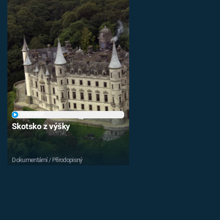
PŘEHRÁT
Skotsko z výšky
Dokumentární / Přírodopisný