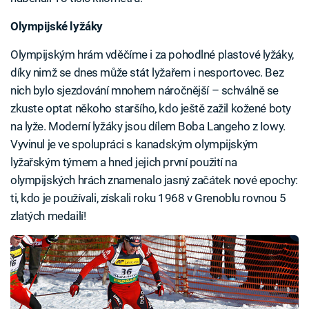
Olympijské lyžáky
Olympijským hrám vděčíme i za pohodlné plastové lyžáky,
díky nimž se dnes může stát lyžařem i nesportovec. Bez
nich bylo sjezdování mnohem náročnější – schválně se
zkuste optat někoho staršího, kdo ještě zažil kožené boty
na lyže. Moderní lyžáky jsou dílem Boba Langeho z Iowy.
Vyvinul je ve spolupráci s kanadským olympijským
lyžařským týmem a hned jejich první použití na
olympijských hrách znamenalo jasný začátek nové epochy:
ti, kdo je používali, získali roku 1968 v Grenoblu rovnou 5
zlatých medailí!