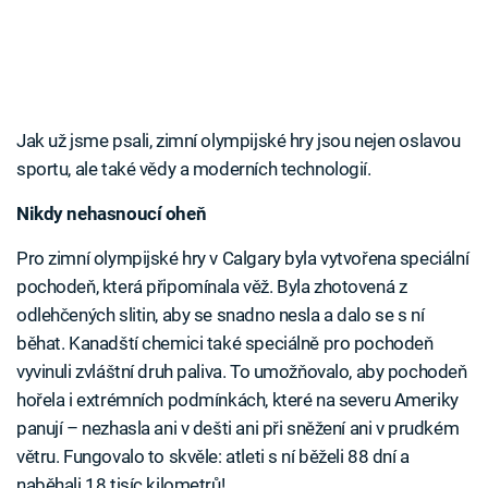
Jak už jsme psali, zimní olympijské hry jsou nejen oslavou
sportu, ale také vědy a moderních technologií.
Nikdy nehasnoucí oheň
Pro zimní olympijské hry v Calgary byla vytvořena speciální
pochodeň, která připomínala věž. Byla zhotovená z
odlehčených slitin, aby se snadno nesla a dalo se s ní
běhat. Kanadští chemici také speciálně pro pochodeň
vyvinuli zvláštní druh paliva. To umožňovalo, aby pochodeň
hořela i extrémních podmínkách, které na severu Ameriky
panují – nezhasla ani v dešti ani při sněžení ani v prudkém
větru. Fungovalo to skvěle: atleti s ní běželi 88 dní a
naběhali 18 tisíc kilometrů!