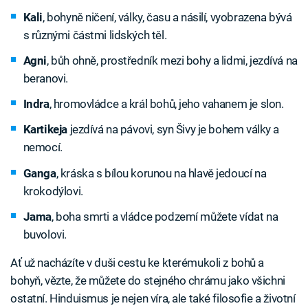
Kali
, bohyně ničení, války, času a násilí, vyobrazena bývá
s různými částmi lidských těl.
Agni
, bůh ohně, prostředník mezi bohy a lidmi, jezdívá na
beranovi.
Indra
, hromovládce a král bohů, jeho vahanem je slon.
Kartikeja
jezdívá na pávovi, syn Šivy je bohem války a
nemocí.
Ganga
, kráska s bílou korunou na hlavě jedoucí na
krokodýlovi.
Jama
, boha smrti a vládce podzemí můžete vídat na
buvolovi.
Ať už nacházíte v duši cestu ke kterémukoli z bohů a
bohyň, vězte, že můžete do stejného chrámu jako všichni
ostatní. Hinduismus je nejen víra, ale také filosofie a životní