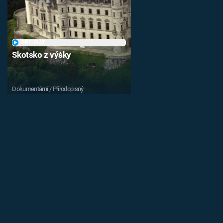
PŘEHRÁT
Skotsko z výšky
Dokumentární / Přírodopisný