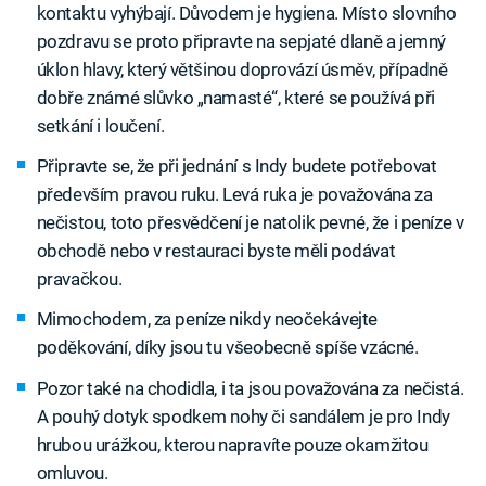
kontaktu vyhýbají. Důvodem je hygiena. Místo slovního
pozdravu se proto připravte na sepjaté dlaně a jemný
úklon hlavy, který většinou doprovází úsměv, případně
dobře známé slůvko „namasté“, které se používá při
setkání i loučení.
Připravte se, že při jednání s Indy budete potřebovat
především pravou ruku. Levá ruka je považována za
nečistou, toto přesvědčení je natolik pevné, že i peníze v
obchodě nebo v restauraci byste měli podávat
pravačkou.
Mimochodem, za peníze nikdy neočekávejte
poděkování, díky jsou tu všeobecně spíše vzácné.
Pozor také na chodidla, i ta jsou považována za nečistá.
A pouhý dotyk spodkem nohy či sandálem je pro Indy
hrubou urážkou, kterou napravíte pouze okamžitou
omluvou.