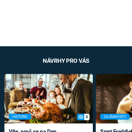
NÁVRHY PRO VÁS
5
HISTORIE
ZAJÍMAVOSTI
Víte, proč se na Den
Smrt Freddie