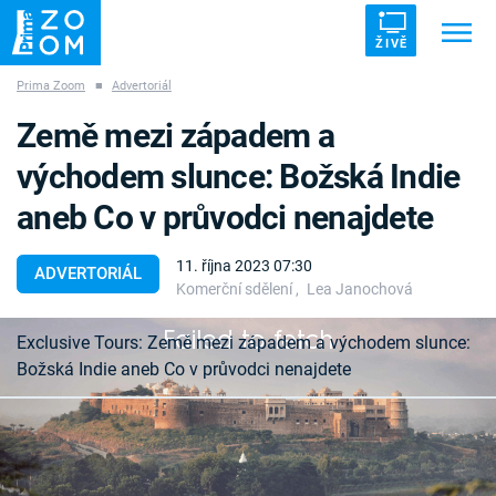
ŽIVĚ
Prima Zoom
■
Advertoriál
Trendy:
ZRÁDCI
UFO
DRUHÁ SVĚTOVÁ VÁLKA
Země mezi západem a
ZÁHADY
VETŘELCI DÁVNOVĚKU
východem slunce: Božská Indie
aneb Co v průvodci nenajdete
11. října 2023 07:30
ADVERTORIÁL
Komerční sdělení
,
Lea Janochová
Témata
Failed to fetch
Exclusive Tours: Země mezi západem a východem slunce:
Témata
Božská Indie aneb Co v průvodci nenajdete
Pořady
Kdo se jednou rozhodne jet do Indie, měl by se
TV Program
připravit na velkou událost. Protože přesně to