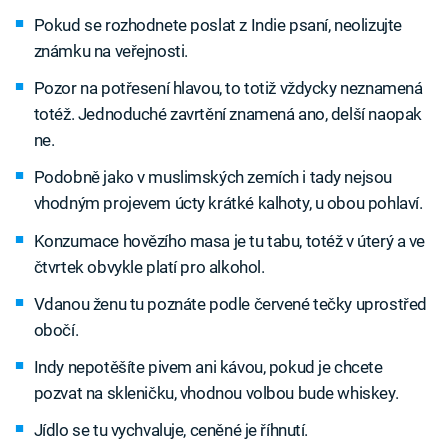
Pokud se rozhodnete poslat z Indie psaní, neolizujte
známku na veřejnosti.
Pozor na potřesení hlavou, to totiž vždycky neznamená
totéž. Jednoduché zavrtění znamená ano, delší naopak
ne.
Podobně jako v muslimských zemích i tady nejsou
vhodným projevem úcty krátké kalhoty, u obou pohlaví.
Konzumace hovězího masa je tu tabu, totéž v úterý a ve
čtvrtek obvykle platí pro alkohol.
Vdanou ženu tu poznáte podle červené tečky uprostřed
obočí.
Indy nepotěšíte pivem ani kávou, pokud je chcete
pozvat na skleničku, vhodnou volbou bude whiskey.
Jídlo se tu vychvaluje, ceněné je říhnutí.