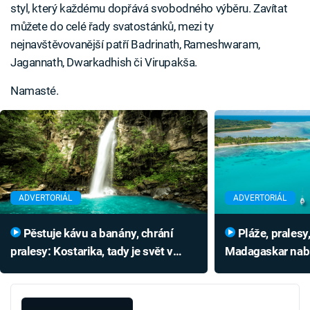
styl, který každému dopřává svobodného výběru. Zavítat
můžete do celé řady svatostánků, mezi ty
nejnavštěvovanější patří Badrinath, Rameshwaram,
Jagannath, Dwarkadhish či Virupakša.
Namasté.
ADVERTORIÁL
ADVERTORIÁL
Pěstuje kávu a banány, chrání
Pláže, pralesy, kaňony i skály:
pralesy: Kostarika, tady je svět v
Madagaskar nabíz
pořádku
lemury