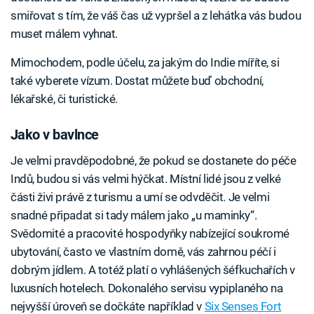
smiřovat s tím, že váš čas už vypršel a z lehátka vás budou
muset málem vyhnat.
Mimochodem, podle účelu, za jakým do Indie míříte, si
také vyberete vízum. Dostat můžete buď obchodní,
lékařské, či turistické.
Jako v bavlnce
Je velmi pravděpodobné, že pokud se dostanete do péče
Indů, budou si vás velmi hýčkat. Místní lidé jsou z velké
části živi právě z turismu a umí se odvděčit. Je velmi
snadné připadat si tady málem jako „u maminky“.
Svědomité a pracovité hospodyňky nabízející soukromé
ubytování, často ve vlastním domě, vás zahrnou péčí i
dobrým jídlem. A totéž platí o vyhlášených šéfkuchařích v
luxusních hotelech. Dokonalého servisu vypiplaného na
nejvyšší úroveň se dočkáte například v
Six Senses Fort