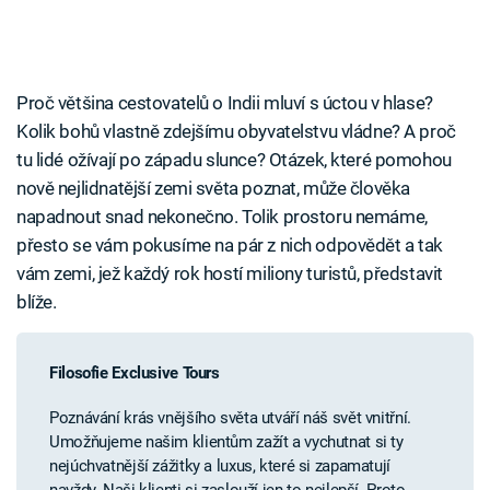
Proč většina cestovatelů o Indii mluví s úctou v hlase?
Kolik bohů vlastně zdejšímu obyvatelstvu vládne? A proč
tu lidé ožívají po západu slunce? Otázek, které pomohou
nově nejlidnatější zemi světa poznat, může člověka
napadnout snad nekonečno. Tolik prostoru nemáme,
přesto se vám pokusíme na pár z nich odpovědět a tak
vám zemi, jež každý rok hostí miliony turistů, představit
blíže.
Filosofie Exclusive Tours
Poznávání krás vnějšího světa utváří náš svět vnitřní.
Umožňujeme našim klientům zažít a vychutnat si ty
nejúchvatnější zážitky a luxus, které si zapamatují
navždy. Naši klienti si zaslouží jen to nejlepší. Proto