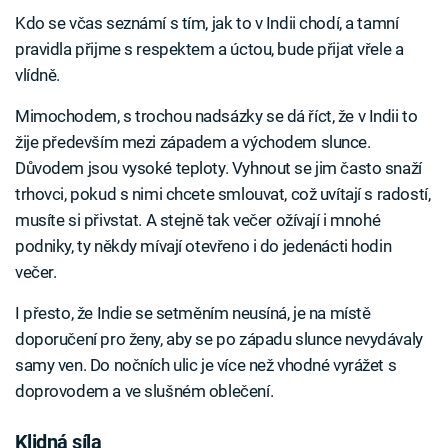
Kdo se včas seznámí s tím, jak to v Indii chodí, a tamní
pravidla přijme s respektem a úctou, bude přijat vřele a
vlídně.
Mimochodem, s trochou nadsázky se dá říct, že v Indii to
žije především mezi západem a východem slunce.
Důvodem jsou vysoké teploty. Vyhnout se jim často snaží
trhovci, pokud s nimi chcete smlouvat, což uvítají s radostí,
musíte si přivstat. A stejně tak večer ožívají i mnohé
podniky, ty někdy mívají otevřeno i do jedenácti hodin
večer.
I přesto, že Indie se setměním neusíná, je na místě
doporučení pro ženy, aby se po západu slunce nevydávaly
samy ven. Do nočních ulic je více než vhodné vyrážet s
doprovodem a ve slušném oblečení.
Klidná síla