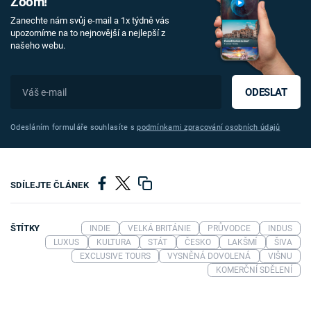
Zoom!
Zanechte nám svůj e-mail a 1x týdně vás
upozorníme na to nejnovější a nejlepší z
našeho webu.
ODESLAT
Odesláním formuláře souhlasíte s
podmínkami zpracování osobních údajů
SDÍLEJTE ČLÁNEK
ŠTÍTKY
INDIE
VELKÁ BRITÁNIE
PRŮVODCE
INDUS
LUXUS
KULTURA
STÁT
ČESKO
LAKŠMÍ
ŠIVA
EXCLUSIVE TOURS
VYSNĚNÁ DOVOLENÁ
VIŠNU
KOMERČNÍ SDĚLENÍ