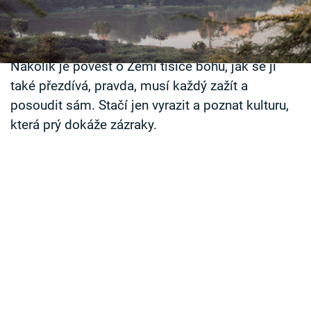
cesta na záhadný subkontinent je. Často se mluví
Časopis
o tom, že pobyt v Indii změní člověku život.
Miliony lidí sem vyrážejí léčit tělo i hojit duši.
Sledujte prima+
Nakolik je pověst o Zemi tisíce bohů, jak se jí
také přezdívá, pravda, musí každý zažít a
Přihlášení
posoudit sám. Stačí jen vyrazit a poznat kulturu,
která prý dokáže zázraky.
Sledujte nás