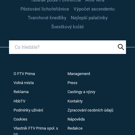
Tatarák podle Pohlreicha
Aloe vera
Pěstování lichořeřišnice
Výpočet ascendentu
Tvarohové knedlíky
Nejlepší palačinky
Švestkový koláč
O FTV Prima
Management
Volná místa
Press
Reklama
Castingy a výzvy
HbbTV
Kontakty
Podmínky užívání
Zpracování osobních údajů
Cookies
Nápověda
Vlastník FTV Prima spol. s
Redakce
r.o.