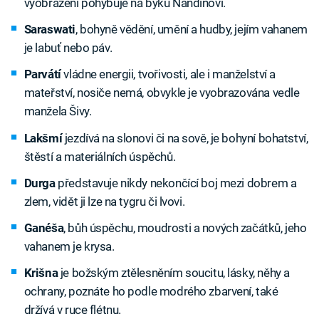
vyobrazení pohybuje na býku Nandinovi.
Saraswati
, bohyně vědění, umění a hudby, jejím vahanem
je labuť nebo páv.
Parvátí
vládne energii, tvořivosti, ale i manželství a
mateřství, nosiče nemá, obvykle je vyobrazována vedle
manžela Šivy.
Lakšmí
jezdívá na slonovi či na sově, je bohyní bohatství,
štěstí a materiálních úspěchů.
Durga
představuje nikdy nekončící boj mezi dobrem a
zlem, vidět ji lze na tygru či lvovi.
Ganéša
, bůh úspěchu, moudrosti a nových začátků, jeho
vahanem je krysa.
Krišna
je božským ztělesněním soucitu, lásky, něhy a
ochrany, poznáte ho podle modrého zbarvení, také
držívá v ruce flétnu.