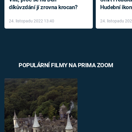
díkůvzdání jí zrovna krocan?
Hudební ikon
až do konce 
24. listopadu 2022 13:40
24. listopadu 20
léky
POPULÁRNÍ FILMY NA PRIMA ZOOM