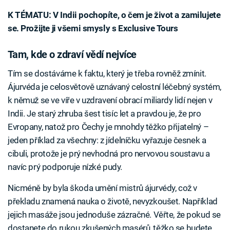
K TÉMATU: V Indii pochopíte, o čem je život a zamilujete
se. Prožijte ji všemi smysly s Exclusive Tours
Tam, kde o zdraví vědí nejvíce
Tím se dostáváme k faktu, který je třeba rovněž zmínit.
Ájurvéda je celosvětově uznávaný celostní léčebný systém,
k němuž se ve víře v uzdravení obrací miliardy lidí nejen v
Indii. Je starý zhruba šest tisíc let a pravdou je, že pro
Evropany, natož pro Čechy je mnohdy těžko přijatelný –
jeden příklad za všechny: z jídelníčku vyřazuje česnek a
cibuli, protože je prý nevhodná pro nervovou soustavu a
navíc prý podporuje nízké pudy.
Nicméně by byla škoda umění mistrů ájurvédy, což v
překladu znamená nauka o životě, nevyzkoušet. Například
jejich masáže jsou jednoduše zázračné. Věřte, že pokud se
dostanete do rukou zkušených masérů, těžko se budete