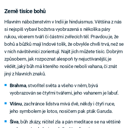
Země tisíce bohů
Hlavním náboženstvím v Indii je hinduismus. Většina z nás
si nejspíš vybaví božstva vyobrazená s několika páry
rukou, vícerem tváří či částmi zvířecích těl. Pravdou je, že
bohů a bůžků mají Indové tolik, že obvykle chvíli trvá, než se
v nich návštěvníci zorientují. Najít jich můžete tisíc. Dobrým
způsobem, jak rozpoznat alespoň ty nejuctívanější, je
vědět, jaký bůh má kterého nosiče neboli vahana, či znát
jiný z hlavních znaků.
Brahma
, stvořitel světa a všeho v něm, bývá
vyobrazován se čtyřmi tvářemi, jeho vahanem je labuť.
Višnu
, zachránce lidstva mívá dvě, někdy i čtyři ruce,
jeho symbolem je lotos, nosičem pak pták Garuda.
Šiva
, bůh zkázy, ničitel zla a pán meditace se na většině