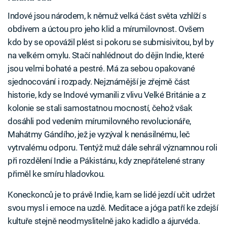
Indové jsou národem, k němuž velká část světa vzhlíží s
obdivem a úctou pro jeho klid a mírumilovnost. Ovšem
kdo by se opovážil plést si pokoru se submisivitou, byl by
na velkém omylu. Stačí nahlédnout do dějin Indie, které
jsou velmi bohaté a pestré. Má za sebou opakované
sjednocování i rozpady. Nejznámější je zřejmě část
historie, kdy se Indové vymanili z vlivu Velké Británie a z
kolonie se stali samostatnou mocností, čehož však
dosáhli pod vedením mírumilovného revolucionáře,
Mahátmy Gándího, jež je vyzýval k nenásilnému, leč
vytrvalému odporu. Tentýž muž dále sehrál významnou roli
při rozdělení Indie a Pákistánu, kdy znepřátelené strany
přiměl ke smíru hladovkou.
Koneckonců je to právě Indie, kam se lidé jezdí učit udržet
svou mysl i emoce na uzdě. Meditace a jóga patří ke zdejší
kultuře stejně neodmyslitelně jako kadidlo a ájurvéda.