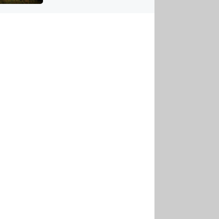
US
tornádem
RSUS
ZE A