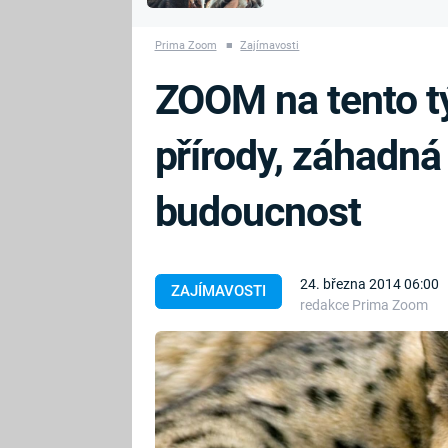
MARIE TEREZIE
vyhynuli
ADOLF HITLER
NAPOLEON
Prima Zoom
■
Zajímavosti
BONAPARTE
ATENTÁT NA
ZOOM na tento t
REINHARDA
BRITSKÁ
HEYDRICHA
KRÁLOVSKÁ
přírody, záhadná
RODINA
PRVNÍ SVĚTOVÁ
VÁLKA
budoucnost
24. března 2014 06:00
ZAJÍMAVOSTI
redakce Prima Zoom