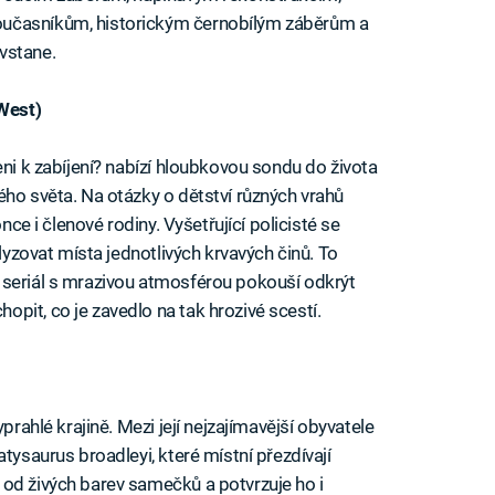
oučasníkům, historickým černobílým záběrům a
vstane.
 West)
eni k zabíjení? nabízí hloubkovou sondu do života
ého světa. Na otázky o dětství různých vrahů
once i členové rodiny. Vyšetřující policisté se
alyzovat místa jednotlivých krvavých činů. To
 seriál s mrazivou atmosférou pokouší odkrýt
pit, co je zavedlo na tak hrozivé scestí.
prahlé krajině. Mezi její nejzajímavější obyvatele
tysaurus broadleyi, které místní přezdívají
od živých barev samečků a potvrzuje ho i