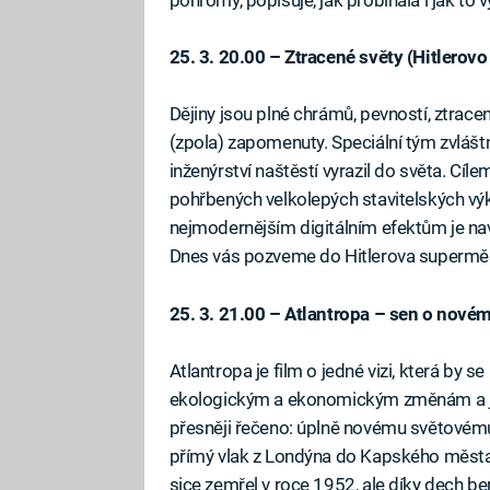
25. 3. 20.00 – Ztracené světy (Hitlerov
Dějiny jsou plné chrámů, pevností, ztracen
(zpola) zapomenuty. Speciální tým zvláštní
inženýrství naštěstí vyrazil do světa. Cíle
pohřbených velkolepých stavitelských výko
nejmodernějším digitálním efektům je na
Dnes vás pozveme do Hitlerova supermě
25. 3. 21.00 – Atlantropa – sen o novém
Atlantropa je film o jedné vizi, která by 
ekologickým a ekonomickým změnám a je
přesněji řečeno: úplně novému světovému
přímý vlak z Londýna do Kapského města.
sice zemřel v roce 1952, ale díky dech 