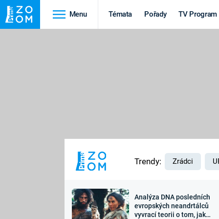
Menu
Témata
Pořady
TV Program
Cestování
Historie
HRADY A ZÁMKY
VIKINGOVÉ
HEDVÁBNÁ STEZKA
EPIDEMIE A
PANDEMIE
PŘÍRODA
STAROVĚKÝ EGYPT
Trendy:
Zrádci
U
Analýza DNA posledních
Druhá
Výročí
evropských neandrtálců
vyvrací teorii o tom, jak
světová válka