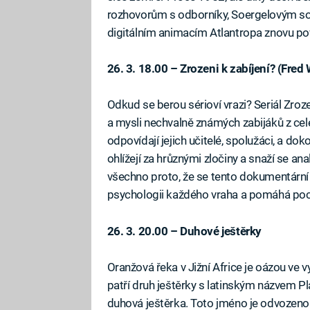
rozhovorům s odborníky, Soergelovým s
digitálním animacím Atlantropa znovu po
26. 3. 18.00 – Zrozeni k zabíjení? (Fred
Odkud se berou sérioví vrazi? Seriál Zroz
a mysli nechvalně známých zabijáků z cel
odpovídají jejich učitelé, spolužáci, a dok
ohlížejí za hrůznými zločiny a snaží se an
všechno proto, že se tento dokumentární
psychologii každého vraha a pomáhá pocho
26. 3. 20.00 – Duhové ještěrky
Oranžová řeka v Jižní Africe je oázou ve vy
patří druh ještěrky s latinským názvem Pla
duhová ještěrka. Toto jméno je odvozeno 