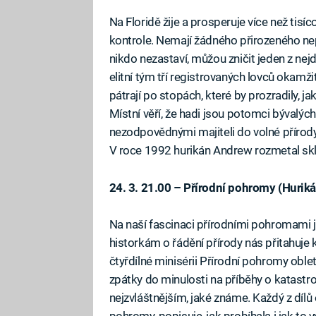
Na Floridě žije a prosperuje více než tisí
kontrole. Nemají žádného přirozeného nepříte
nikdo nezastaví, můžou zničit jeden z ne
elitní tým tří registrovaných lovců okamž
pátrají po stopách, které by prozradily, jak
Místní věří, že hadi jsou potomci býval
nezodpovědnými majiteli do volné přírody. 
V roce 1992 hurikán Andrew rozmetal skle
24. 3. 21.00 – Přírodní pohromy (Huriká
Na naší fascinaci přírodními pohromami 
historkám o řádění přírody nás přitahuje
čtyřdílné minisérii Přírodní pohromy obl
zpátky do minulosti na příběhy o katastro
nejzvláštnějším, jaké známe. Každý z dílů
pohromy, popisuje, jak probíhala i jak to 