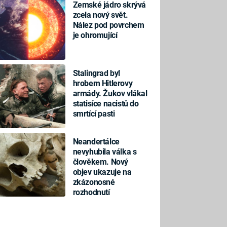
Zemské jádro skrývá
zcela nový svět.
Nález pod povrchem
je ohromující
Stalingrad byl
hrobem Hitlerovy
armády. Žukov vlákal
statisíce nacistů do
smrtící pasti
Neandertálce
nevyhubila válka s
člověkem. Nový
objev ukazuje na
zkázonosné
rozhodnutí