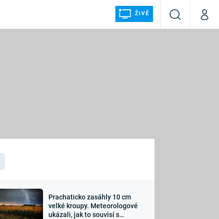
ŽIVĚ
Vyhledávání
Můj p
Prima+
ÁLKA
CNN Prima NEWS
Prima FRESH
Prima LIVING
LMY A
Prima Ženy
Prima LAJK
Prachaticko zasáhly 10 cm
osti
velké kroupy. Meteorologové
Sledujte nás
ukázali, jak to souvisí s