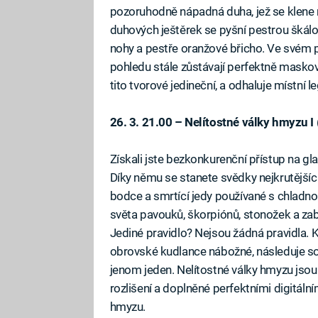
pozoruhodně nápadná duha, jež se klene 
duhových ještěrek se pyšní pestrou škálou
nohy a pestře oranžové břicho. Ve svém p
pohledu stále zůstávají perfektně maskova
tito tvorové jedineční, a odhaluje místní le
26. 3. 21.00 – Nelítostné války hmyzu I (
Získali jste bezkonkurenční přístup na g
Díky němu se stanete svědky nejkrutějších
bodce a smrtící jedy používané s chladn
světa pavouků, škorpiónů, stonožek a zab
Jediné pravidlo? Nejsou žádná pravidla. Kd
obrovské kudlance nábožné, následuje sou
jenom jeden. Nelítostné války hmyzu jso
rozlišení a doplněné perfektními digitáln
hmyzu.