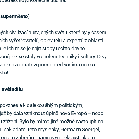
o superměsto)
ých civilizací a utajených světů, které byly časem
ch vyšetřovatelů, objevitelů a expertů z oblasti
m jejich mise je najít stopy těchto dávno
nů, jež se staly vrcholem techniky i kultury. Díky
víc znovu postaví přímo před vašima očima.
sta!
 světadílu
se povznesla k dalekosáhlým politickým,
ž by dala vzniknout úplně nové Evropě – nebo
 zřízení. Bylo by mimo jiné možné nastoupit na
 Zakladatel této myšlenky, Hermann Soergel,
beroucím záběrům, napínavým rekonstrukcím,