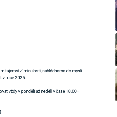
ám tajemství minulosti, nahlédneme do mysli
t v roce 2025.
vat vždy v pondělí až neděli v čase 18.00–
)