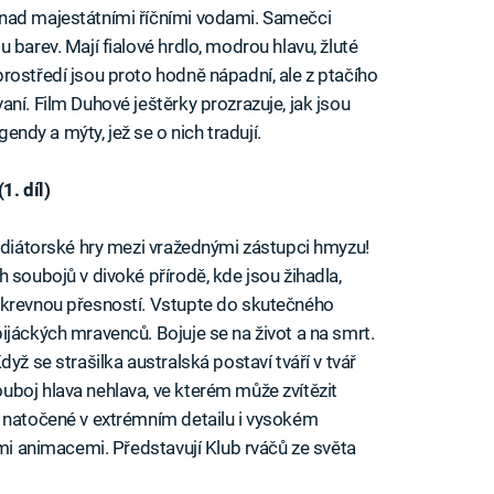
nad majestátními říčními vodami. Samečci
 barev. Mají fialové hrdlo, modrou hlavu, žluté
rostředí jsou proto hodně nápadní, ale z ptačího
ní. Film Duhové ještěrky prozrazuje, jak jsou
gendy a mýty, jež se o nich tradují.
1. díl)
ladiátorské hry mezi vražednými zástupci hmyzu!
 soubojů v divoké přírodě, kde jsou žihadla,
okrevnou přesností. Vstupte do skutečného
ijáckých mravenců. Bojuje se na život a na smrt.
yž se strašilka australská postaví tváří v tvář
boj hlava nehlava, ve kterém může zvítězit
u natočené v extrémním detailu i vysokém
ími animacemi. Představují Klub rváčů ze světa