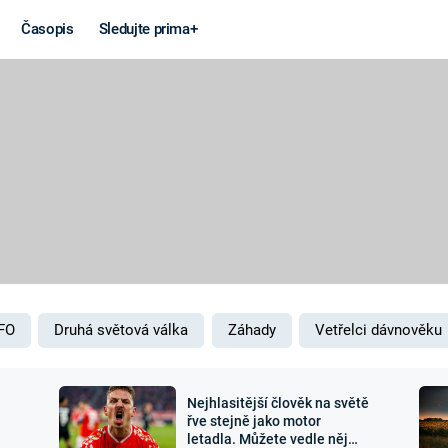
Časopis
Sledujte prima+
Věda a
Války
technika
STUDENÁ V
KORONAVIRUS
VÁLKA VE
VIETNAMU
VESMÍR
VÁLEČNÉ FI
MARS
SERIÁLY
FO
Druhá světová válka
Záhady
Vetřelci dávnověku
Nejhlasitější člověk na světě
Záhady a
Zajímav
řve stejně jako motor
letadla. Můžete vedle něj
konspirace