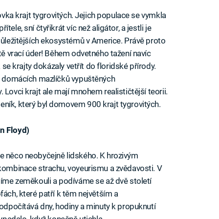
covka krajt tygrovitých. Jejich populace se vymkla
le, sní čtyřikrát víc než aligátor, a jestli je
jdůležitějších ekosystémů v Americe. Právě proto
itě vrací úder! Během odvetného tažení navíc
 se krajty dokázaly vetřít do floridské přírody.
ých domácích mazlíčků vypuštěných
Lovci krajt ale mají mnohem realističtější teorii.
ník, který byl domovem 900 krajt tygrovitých.
n Floyd)
je něco neobyčejně lidského. K hrozivým
 kombinace strachu, voyeurismu a zvědavosti. V
etíme zeměkouli a podíváme se až dvě století
fách, které patří k těm největším a
 odpočítává dny, hodiny a minuty k propuknutí
vypadalo, když konečně utichla.