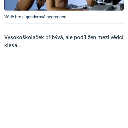
Časopis
Vědě hrozí genderová segregace...
Sledujte prima+
Přihlášení
Vysokoškolaček přibývá, ale podíl žen mezi vědci
klesá...
Sledujte nás