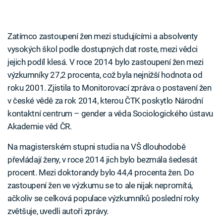
Zatímco zastoupení žen mezi studujícími a absolventy
vysokých škol podle dostupných dat roste, mezi vědci
jejich podíl klesá. V roce 2014 bylo zastoupení žen mezi
výzkumníky 27,2 procenta, což byla nejnižší hodnota od
roku 2001. Zjistila to Monitorovací zpráva o postavení žen
v české vědě za rok 2014, kterou ČTK poskytlo Národní
kontaktní centrum – gender a věda Sociologického ústavu
Akademie věd ČR.
Na magisterském stupni studia na VŠ dlouhodobě
převládají ženy, v roce 2014 jich bylo bezmála šedesát
procent. Mezi doktorandy bylo 44,4 procenta žen. Do
zastoupení žen ve výzkumu se to ale nijak nepromítá,
ačkoliv se celková populace výzkumníků poslední roky
zvětšuje, uvedli autoři zprávy.