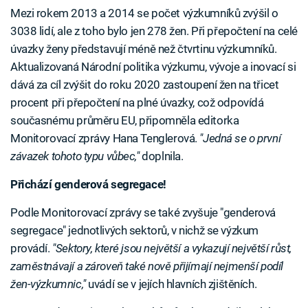
Mezi rokem 2013 a 2014 se počet výzkumníků zvýšil o
3038 lidí, ale z toho bylo jen 278 žen. Při přepočtení na celé
úvazky ženy představují méně než čtvrtinu výzkumníků.
Aktualizovaná Národní politika výzkumu, vývoje a inovací si
dává za cíl zvýšit do roku 2020 zastoupení žen na třicet
procent při přepočtení na plné úvazky, což odpovídá
současnému průměru EU, připomněla editorka
Monitorovací zprávy Hana Tenglerová.
"Jedná se o první
závazek tohoto typu vůbec,"
doplnila.
Přichází genderová segregace!
Podle Monitorovací zprávy se také zvyšuje "genderová
segregace" jednotlivých sektorů, v nichž se výzkum
provádí.
"Sektory, které jsou největší a vykazují největší růst,
zaměstnávají a zároveň také nově přijímají nejmenší podíl
žen-výzkumnic,"
uvádí se v jejích hlavních zjištěních.