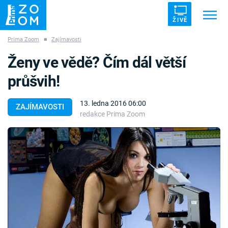
ŽIVĚ
Prima Zoom
■
Zajímavosti
Trendy:
ZRÁDCI
UFO
DRUHÁ SVĚTOVÁ VÁLKA
Ženy ve vědě? Čím dál větší
ZÁHADY
VETŘELCI DÁVNOVĚKU
průšvih!
13. ledna 2016 06:00
ZAJÍMAVOSTI
redakce Prima Zoom
Témata
Témata
Pořady
TV Program