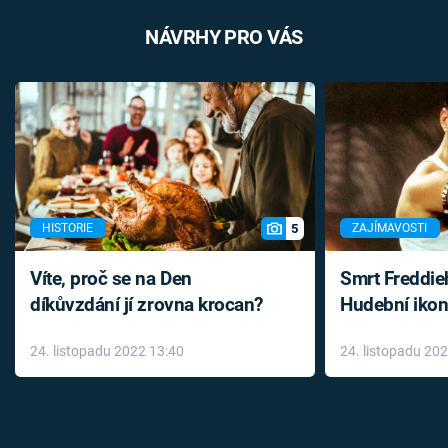
NÁVRHY PRO VÁS
5
HISTORIE
ZAJÍMAVOSTI
Víte, proč se na Den
Smrt Freddie
díkůvzdání jí zrovna krocan?
Hudební ikon
až do konce 
24. listopadu 2022 13:40
24. listopadu 20
léky