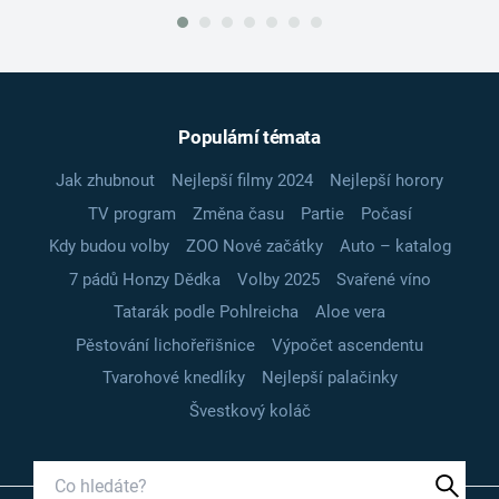
Populární témata
Jak zhubnout
Nejlepší filmy 2024
Nejlepší horory
TV program
Změna času
Partie
Počasí
Kdy budou volby
ZOO Nové začátky
Auto – katalog
7 pádů Honzy Dědka
Volby 2025
Svařené víno
Tatarák podle Pohlreicha
Aloe vera
Pěstování lichořeřišnice
Výpočet ascendentu
Tvarohové knedlíky
Nejlepší palačinky
Švestkový koláč