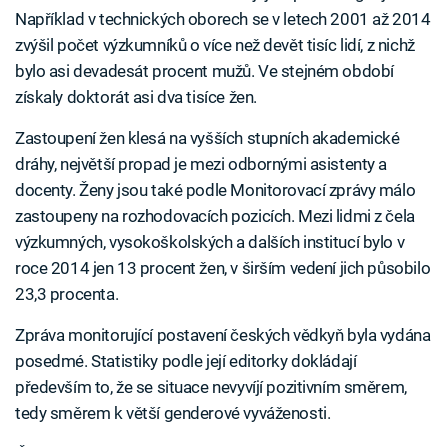
Například v technických oborech se v letech 2001 až 2014
zvýšil počet výzkumníků o více než devět tisíc lidí, z nichž
bylo asi devadesát procent mužů. Ve stejném období
získaly doktorát asi dva tisíce žen.
Zastoupení žen klesá na vyšších stupních akademické
dráhy, největší propad je mezi odbornými asistenty a
docenty. Ženy jsou také podle Monitorovací zprávy málo
zastoupeny na rozhodovacích pozicích. Mezi lidmi z čela
výzkumných, vysokoškolských a dalších institucí bylo v
roce 2014 jen 13 procent žen, v širším vedení jich působilo
23,3 procenta.
Zpráva monitorující postavení českých vědkyň byla vydána
posedmé. Statistiky podle její editorky dokládají
především to, že se situace nevyvíjí pozitivním směrem,
tedy směrem k větší genderové vyváženosti.