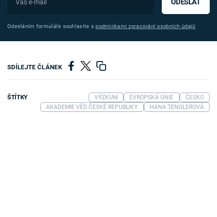
ODESLAT
Odesláním formuláře souhlasíte s
podmínkami zpracování osobních údajů
SDÍLEJTE ČLÁNEK
ŠTÍTKY
VÝZKUM
EVROPSKÁ UNIE
ČESKO
AKADEMIE VĚD ČESKÉ REPUBLIKY
HANA TENGLEROVÁ