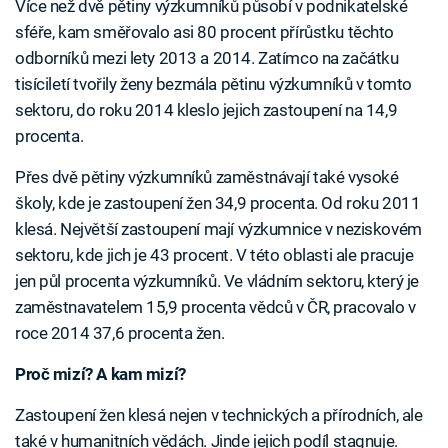
Více než dvě pětiny výzkumníků působí v podnikatelské
sféře, kam směřovalo asi 80 procent přírůstku těchto
odborníků mezi lety 2013 a 2014. Zatímco na začátku
tisíciletí tvořily ženy bezmála pětinu výzkumníků v tomto
sektoru, do roku 2014 kleslo jejich zastoupení na 14,9
procenta.
Přes dvě pětiny výzkumníků zaměstnávají také vysoké
školy, kde je zastoupení žen 34,9 procenta. Od roku 2011
klesá. Největší zastoupení mají výzkumnice v neziskovém
sektoru, kde jich je 43 procent. V této oblasti ale pracuje
jen půl procenta výzkumníků. Ve vládním sektoru, který je
zaměstnavatelem 15,9 procenta vědců v ČR, pracovalo v
roce 2014 37,6 procenta žen.
Proč mizí? A kam mizí?
Zastoupení žen klesá nejen v technických a přírodních, ale
také v humanitních vědách. Jinde jejich podíl stagnuje.