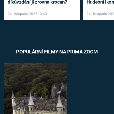
díkůvzdání jí zrovna krocan?
Hudební ikon
až do konce 
24. listopadu 2022 13:40
24. listopadu 20
léky
POPULÁRNÍ FILMY NA PRIMA ZOOM