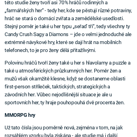
této studie ženy tvoří asi 70% hráčů rodinných a
„farmářských her“ - tedy her, kde se pěstují různé potraviny,
hráč se stará o domácí zvířata a zemědělské usedlosti.
Stejný poměr je také u her typu „seřaď tři“, tedy všechny ty
Candy Crush Sagy a Diamons – jde o velmi jednoduché ale
extrémně návykové hry, které se dají hrát na mobilních
telefonech, to je pro ženy dělá přitažlivými.
Polovinu hráčů tvoří ženy také u her s hlavolamy a puzzle a
také u atmosférických průzkumných her. Poměr žen a
mužů však okamžitě klesne, když se dostaneme oblasti
first-person stříleček, taktických, strategických a
závodních her. Vůbec nejodlišnější situace je ale u
sportovních her, ty hraje pouhopouhá dvě procenta žen.
MMORPG hry
Už tato čísla jsou poměrně nová, zejména v tom, na jak
rozsáhlém vzorku byla získána - ale studie má i další