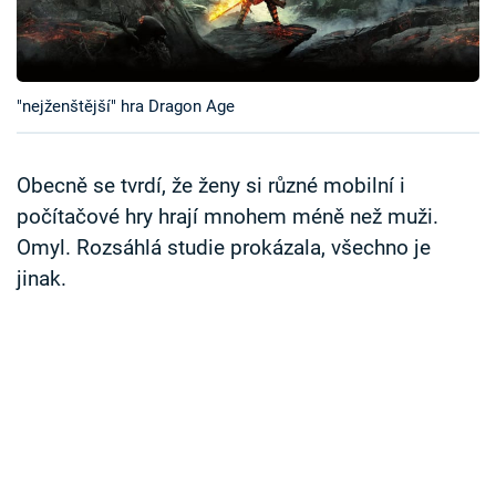
Časopis
Sledujte prima+
"nejženštější" hra Dragon Age
Přihlášení
Obecně se tvrdí, že ženy si různé mobilní i
počítačové hry hrají mnohem méně než muži.
Sledujte nás
Omyl. Rozsáhlá studie prokázala, všechno je
jinak.