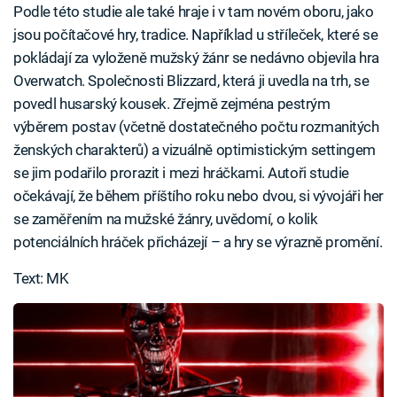
Podle této studie ale také hraje i v tam novém oboru, jako
jsou počítačové hry, tradice. Například u stříleček, které se
pokládají za vyloženě mužský žánr se nedávno objevila hra
Overwatch. Společnosti Blizzard, která ji uvedla na trh, se
povedl husarský kousek. Zřejmě zejména pestrým
výběrem postav (včetně dostatečného počtu rozmanitých
ženských charakterů) a vizuálně optimistickým settingem
se jim podařilo prorazit i mezi hráčkami. Autoři studie
očekávají, že během příštího roku nebo dvou, si vývojáři her
se zaměřením na mužské žánry, uvědomí, o kolik
potenciálních hráček přicházejí – a hry se výrazně promění.
Text: MK