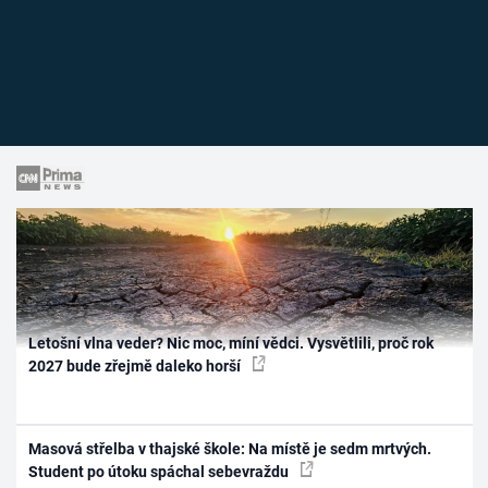
Letošní vlna veder? Nic moc, míní vědci. Vysvětlili, proč rok
2027 bude zřejmě daleko horší
Masová střelba v thajské škole: Na místě je sedm mrtvých.
Student po útoku spáchal sebevraždu