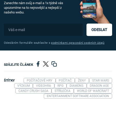
Zanechte nám svůj e-mail a 1x týdně vás
upozorníme na to nejnovější a nejlepší z
našeho webu.
ODESLAT
Odesláním formuláře souhlasíte s
podmínkami zpracování osobních údajů
SDÍLEJTE ČLÁNEK
ŠTÍTKY
POČÍTAČOVÉ HRY
POČÍTAČ
ŽENY
STAR WARS
VÝZKUM
VIDEOHRA
RPG
DIAMONS
DRAGON AGE
CANDY CRUSH SAGA
STŘÍLEČKA
WORLD OF WARCRAFT
ENTERTAINMENT SOFTWARE ASSOCIATION