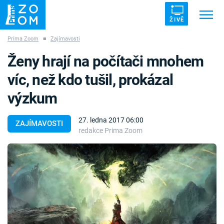
ŽIVĚ
Prima Zoom
■
Zajímavosti
Trendy:
ZRÁDCI
UFO
DRUHÁ SVĚTOVÁ VÁLKA
Ženy hrají na počítači mnohem
ZÁHADY
VETŘELCI DÁVNOVĚKU
víc, než kdo tušil, prokázal
výzkum
27. ledna 2017 06:00
ZAJÍMAVOSTI
redakce Prima Zoom
Témata
Témata
Pořady
TV Program