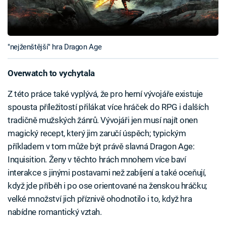
"nejženštější" hra Dragon Age
Overwatch to vychytala
Z této práce také vyplývá, že pro herní vývojáře existuje
spousta příležitostí přilákat více hráček do RPG i dalších
tradičně mužských žánrů. Vývojáři jen musí najít onen
magický recept, který jim zaručí úspěch; typickým
příkladem v tom může být právě slavná Dragon Age:
Inquisition. Ženy v těchto hrách mnohem více baví
interakce s jinými postavami než zabíjení a také oceňují,
když jde příběh i po ose orientované na ženskou hráčku;
velké množství jich příznivě ohodnotilo i to, když hra
nabídne romantický vztah.