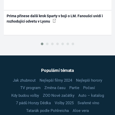
Prima přinese další krok Sparty v boji o LM. Fanoušci uvidí i
rozhodující odvetu v Lyonu
Populární témata
Jak zhubnout
Nejlepší filmy 2024
Nejlepší horory
TV program
Změna času
Partie
Počasí
Kdy budou volby
ZOO Nové začátky
Auto – katalog
7 pádů Honzy Dědka
Volby 2025
Svařené víno
Tatarák podle Pohlreicha
Aloe vera