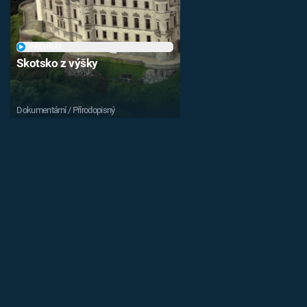
PŘEHRÁT
Skotsko z výšky
Dokumentární / Přírodopisný