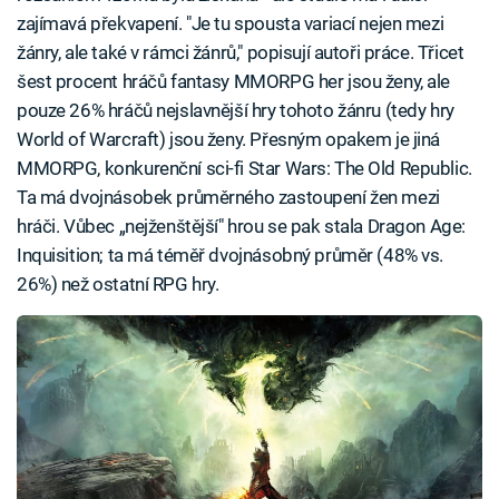
zajímavá překvapení. "Je tu spousta variací nejen mezi
žánry, ale také v rámci žánrů," popisují autoři práce. Třicet
šest procent hráčů fantasy MMORPG her jsou ženy, ale
pouze 26% hráčů nejslavnější hry tohoto žánru (tedy hry
World of Warcraft) jsou ženy. Přesným opakem je jiná
MMORPG, konkurenční sci-fi Star Wars: The Old Republic.
Ta má dvojnásobek průměrného zastoupení žen mezi
hráči. Vůbec „nejženštější" hrou se pak stala Dragon Age:
Inquisition; ta má téměř dvojnásobný průměr (48% vs.
26%) než ostatní RPG hry.