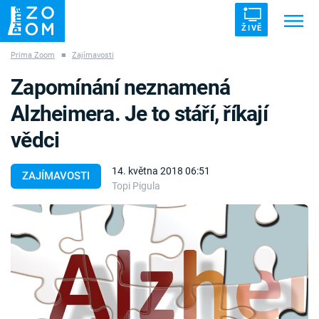
ŽIVĚ
Prima Zoom
■
Zajímavosti
Trendy:
ZRÁDCI
UFO
DRUHÁ SVĚTOVÁ VÁLKA
Zapomínání neznamená
ZÁHADY
VETŘELCI DÁVNOVĚKU
Alzheimera. Je to stáří, říkají
vědci
14. května 2018 06:51
ZAJÍMAVOSTI
Topi Pigula
Témata
Témata
Pořady
TV Program