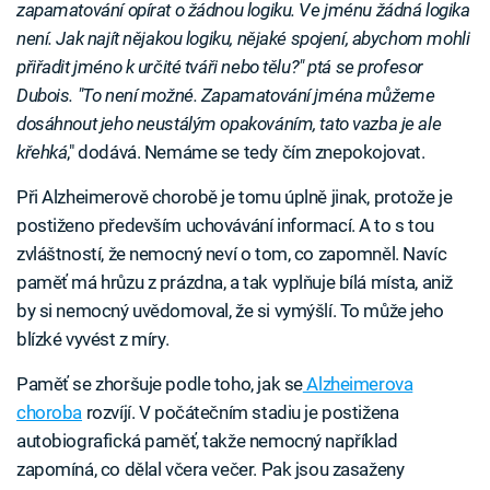
zapamatování opírat o žádnou logiku. Ve jménu žádná logika
není. Jak najít nějakou logiku, nějaké spojení, abychom mohli
přiřadit jméno k určité tváři nebo tělu?" ptá se profesor
Dubois. "To není možné. Zapamatování jména můžeme
dosáhnout jeho neustálým opakováním, tato vazba je ale
křehká
," dodává. Nemáme se tedy čím znepokojovat.
Při Alzheimerově chorobě je tomu úplně jinak, protože je
postiženo především uchovávání informací. A to s tou
zvláštností, že nemocný neví o tom, co zapomněl. Navíc
paměť má hrůzu z prázdna, a tak vyplňuje bílá místa, aniž
by si nemocný uvědomoval, že si vymýšlí. To může jeho
blízké vyvést z míry.
Paměť se zhoršuje podle toho, jak se
Alzheimerova
choroba
rozvíjí. V počátečním stadiu je postižena
autobiografická paměť, takže nemocný například
zapomíná, co dělal včera večer. Pak jsou zasaženy