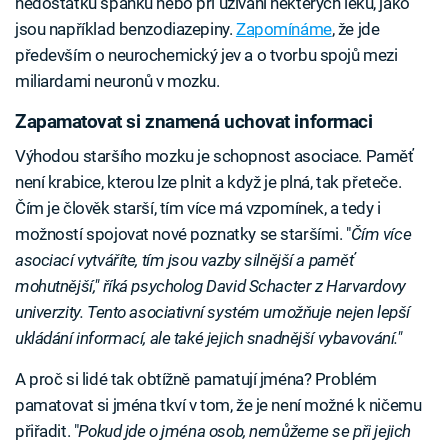
nedostatku spánku nebo při užívání některých léků, jako
jsou například benzodiazepiny.
Zapomínáme
, že jde
především o neurochemický jev a o tvorbu spojů mezi
miliardami neuronů v mozku.
Zapamatovat si znamená uchovat informaci
Výhodou staršího mozku je schopnost asociace. Paměť
není krabice, kterou lze plnit a když je plná, tak přeteče.
Čím je člověk starší, tím více má vzpomínek, a tedy i
možností spojovat nové poznatky se staršími. "
Čím více
asociací vytváříte, tím jsou vazby silnější a paměť
mohutnější," říká psycholog David Schacter z Harvardovy
univerzity. Tento asociativní systém umožňuje nejen lepší
ukládání informací, ale také jejich snadnější vybavování."
A proč si lidé tak obtížně pamatují jména? Problém
pamatovat si jména tkví v tom, že je není možné k ničemu
přiřadit. "
Pokud jde o jména osob, nemůžeme se při jejich