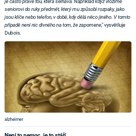
je často právě tou, která selhává. Například když vložíme
seniorovi do ruky předmět, který mu způsobí rozpaky, jako
jsou klíče nebo telefon, v době, kdy dělá něco jiného. V tomto
případě není nic divného na tom, že zapomene
," vysvětluje
Dubois.
alzheimer
Není to nemoc, je to stáří