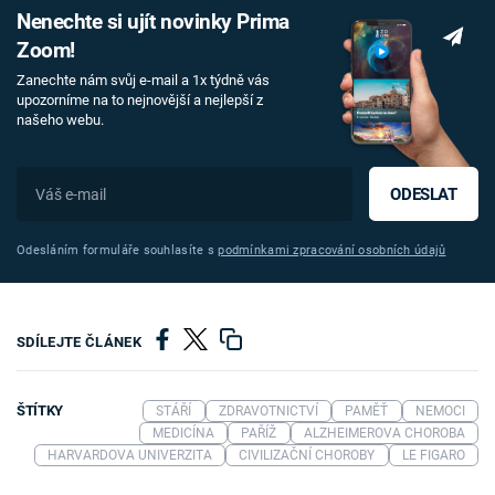
Nenechte si ujít novinky Prima
Zoom!
Zanechte nám svůj e-mail a 1x týdně vás
upozorníme na to nejnovější a nejlepší z
našeho webu.
ODESLAT
Odesláním formuláře souhlasíte s
podmínkami zpracování osobních údajů
SDÍLEJTE ČLÁNEK
ŠTÍTKY
STÁŘÍ
ZDRAVOTNICTVÍ
PAMĚŤ
NEMOCI
MEDICÍNA
PAŘÍŽ
ALZHEIMEROVA CHOROBA
HARVARDOVA UNIVERZITA
CIVILIZAČNÍ CHOROBY
LE FIGARO