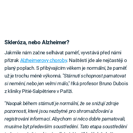
Skleróza, nebo Alzheimer?
Jakmile nám začne selhávat paměť, vyvstává před námi
přízrak
Alzheimerovy choroby
. Naštěstí jde ale nejčastěji o
planý poplach. S přibývajícím věkem je normální, že paměť
už je trochu méně výkonná. "
Stárnutí schopnost pamatovat
si nemění, nebo jen velmi málo
," říká profesor Bruno Dubois
z kliniky Pitié-Salpêtriere v Paříži.
"
Naopak během stárnutí je normální, že se snižují zdroje
pozornosti, které jsou nezbytné pro shromažďování a
registrování informací. Abychom si něco dobře pamatovali,
musíme být především soustředění. Tato etapa soustředění