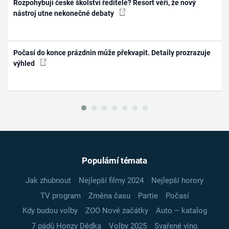
Rozpohybují české školství ředitelé? Resort věří, že nový
nástroj utne nekonečné debaty
Počasí do konce prázdnin může překvapit. Detaily prozrazuje
výhled
Populární témata
Jak zhubnout
Nejlepší filmy 2024
Nejlepší horory
TV program
Změna času
Partie
Počasí
Kdy budou volby
ZOO Nové začátky
Auto – katalog
7 pádů Honzy Dědka
Volby 2025
Svařené víno