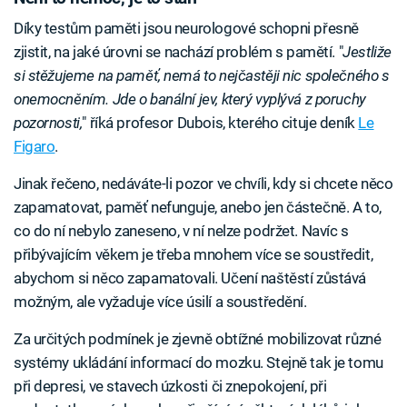
Díky testům paměti jsou neurologové schopni přesně
zjistit, na jaké úrovni se nachází problém s pamětí. "
Jestliže
si stěžujeme na paměť, nemá to nejčastěji nic společného s
onemocněním. Jde o banální jev, který vyplývá z poruchy
pozornosti,
" říká profesor Dubois, kterého cituje deník
Le
Figaro
.
Jinak řečeno, nedáváte-li pozor ve chvíli, kdy si chcete něco
zapamatovat, paměť nefunguje, anebo jen částečně. A to,
co do ní nebylo zaneseno, v ní nelze podržet. Navíc s
přibývajícím věkem je třeba mnohem více se soustředit,
abychom si něco zapamatovali. Učení naštěstí zůstává
možným, ale vyžaduje více úsilí a soustředění.
Za určitých podmínek je zjevně obtížné mobilizovat různé
systémy ukládání informací do mozku. Stejně tak je tomu
při depresi, ve stavech úzkosti či znepokojení, při