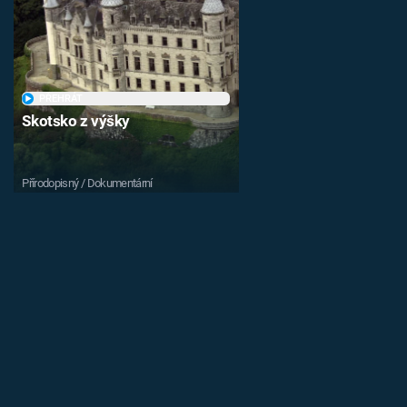
PŘEHRÁT
Skotsko z výšky
Přírodopisný / Dokumentární