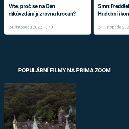
Víte, proč se na Den
Smrt Freddie
díkůvzdání jí zrovna krocan?
Hudební ikon
až do konce 
24. listopadu 2022 13:40
24. listopadu 20
léky
POPULÁRNÍ FILMY NA PRIMA ZOOM