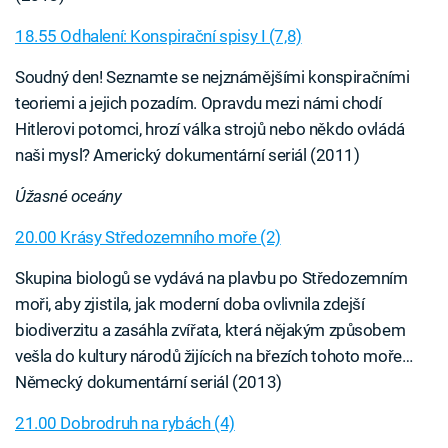
18.55 Odhalení: Konspirační spisy I (7,8)
Soudný den! Seznamte se nejznámějšími konspiračními
teoriemi a jejich pozadím. Opravdu mezi námi chodí
Hitlerovi potomci, hrozí válka strojů nebo někdo ovládá
naši mysl? Americký dokumentární seriál (2011)
Úžasné oceány
20.00 Krásy Středozemního moře (2)
Skupina biologů se vydává na plavbu po Středozemním
moři, aby zjistila, jak moderní doba ovlivnila zdejší
biodiverzitu a zasáhla zvířata, která nějakým způsobem
vešla do kultury národů žijících na březích tohoto moře…
Německý dokumentární seriál (2013)
21.00 Dobrodruh na rybách (4)