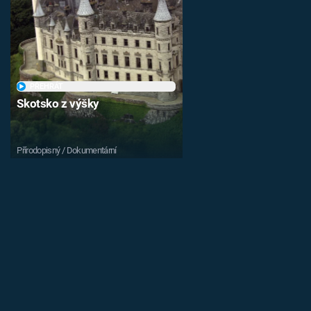
PŘEHRÁT
Skotsko z výšky
Přírodopisný / Dokumentární