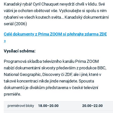
Kanadský rybář Cyril Chauquet nevydrží chvíli v klidu. Své
vášni je ochoten obětovat vše. Vyzkoušejte si spolu s ním
rybaření ve všech koutech světa… Kanadský dokumentární
seriál (2006)
Celé dokumenty z Prima ZOOM si přehrajte zdarma ZDE
»
Vysílací schéma:
Programová skladba televizního kanálu Prima ZOOM
nabízí dokumentární skvosty především z produkce BBC,
National Geographic, Discovery či ZDF, ale i jiné, které v
takové koncentraci nikde jinde nenajdete. Spousta
dokumentů je divákům představena v české televizní
premiéře.
premiérové bloky
18.00–20.00
20.00–22.00