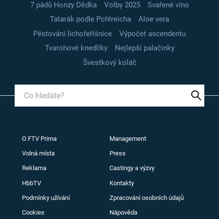
7 pádů Honzy Dědka
Volby 2025
Svařené víno
Tatarák podle Pohlreicha
Aloe vera
Pěstování lichořeřišnice
Výpočet ascendentu
Tvarohové knedlíky
Nejlepší palačinky
Švestkový koláč
O FTV Prima
Management
Volná místa
Press
Reklama
Castingy a výzvy
HbbTV
Kontakty
Podmínky užívání
Zpracování osobních údajů
Cookies
Nápověda