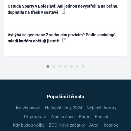
Ostuda Sparty v Boleslavi: Ani jednou nevystřelila na bránu,
doplatila na třesk v sestavě
Vyhýbá se generace Z vedoucím pozicím? Podle sociologů
mladí kariéru obětují jistotě
Populární témata
Jak zhubnout
Nejlepší filmy 2024
Nejlepší horory
TV program
Změna času
Partie
Počasí
Kdy budou volby
ZOO Nové začátky
Auto – katalog