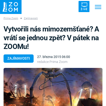
ŽIVĚ
Prima Zoom
■
Zajímavosti
Trendy:
ZRÁDCI
UFO
DRUHÁ SVĚTOVÁ VÁLKA
Vytvořili nás mimozemšťané? A
ZÁHADY
VETŘELCI DÁVNOVĚKU
vrátí se jednou zpět? V pátek na
ZOOMu!
27. března 2015 06:00
ZAJÍMAVOSTI
redakce Prima Zoom
Témata
Témata
Pořady
TV Program