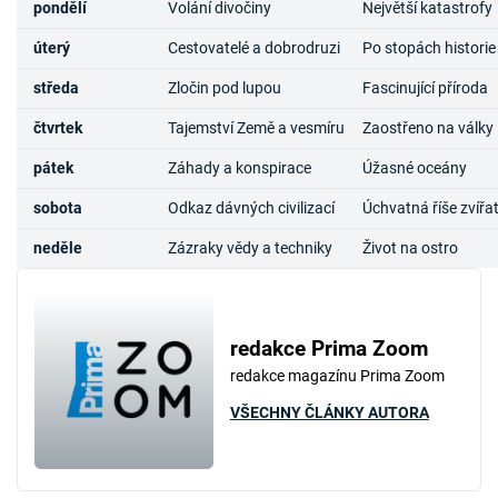
pondělí
Volání divočiny
Největší katastrofy
úterý
Cestovatelé a dobrodruzi
Po stopách historie
středa
Zločin pod lupou
Fascinující příroda
čtvrtek
Tajemství Země a vesmíru
Zaostřeno na války
pátek
Záhady a konspirace
Úžasné oceány
sobota
Odkaz dávných civilizací
Úchvatná říše zvířa
neděle
Zázraky vědy a techniky
Život na ostro
redakce Prima Zoom
redakce magazínu Prima Zoom
VŠECHNY ČLÁNKY AUTORA