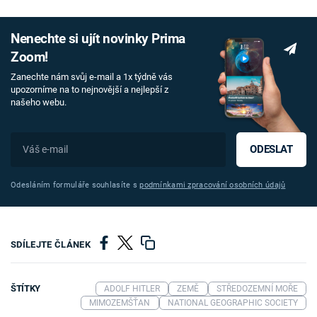
Nenechte si ujít novinky Prima
Zoom!
Zanechte nám svůj e-mail a 1x týdně vás
upozorníme na to nejnovější a nejlepší z
našeho webu.
ODESLAT
Odesláním formuláře souhlasíte s
podmínkami zpracování osobních údajů
SDÍLEJTE ČLÁNEK
ŠTÍTKY
ADOLF HITLER
ZEMĚ
STŘEDOZEMNÍ MOŘE
MIMOZEMŠŤAN
NATIONAL GEOGRAPHIC SOCIETY