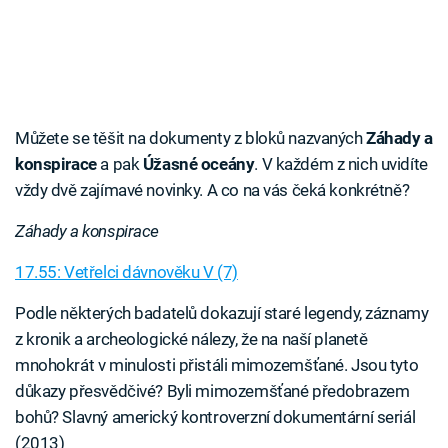
Můžete se těšit na dokumenty z bloků nazvaných
Záhady a
konspirace
a pak
Úžasné oceány
. V každém z nich uvidíte
vždy dvě zajímavé novinky. A co na vás čeká konkrétně?
Záhady a konspirace
17.55: Vetřelci dávnověku V (7)
Podle některých badatelů dokazují staré legendy, záznamy
z kronik a archeologické nálezy, že na naší planetě
mnohokrát v minulosti přistáli mimozemšťané. Jsou tyto
důkazy přesvědčivé? Byli mimozemšťané předobrazem
bohů? Slavný americký kontroverzní dokumentární seriál
(2013)