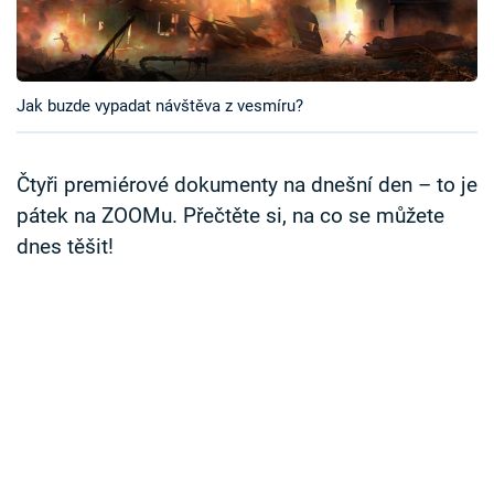
Časopis
Sledujte prima+
Jak buzde vypadat návštěva z vesmíru?
Přihlášení
Čtyři premiérové dokumenty na dnešní den – to je
pátek na ZOOMu. Přečtěte si, na co se můžete
Sledujte nás
dnes těšit!