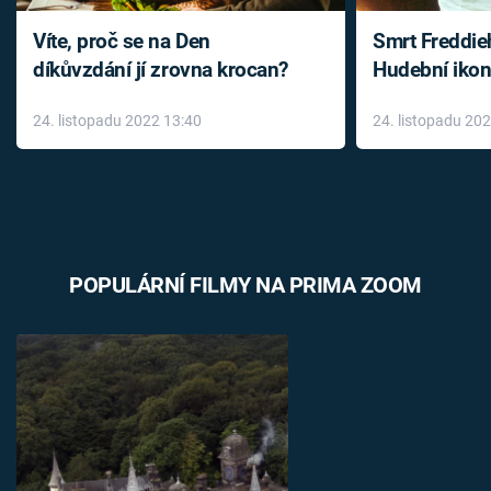
Víte, proč se na Den
Smrt Freddie
díkůvzdání jí zrovna krocan?
Hudební ikon
až do konce 
24. listopadu 2022 13:40
24. listopadu 20
léky
POPULÁRNÍ FILMY NA PRIMA ZOOM