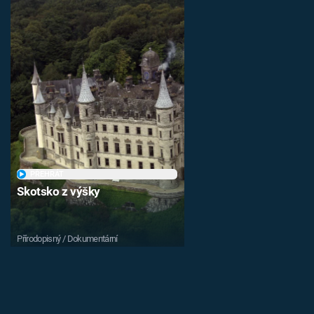
PŘEHRÁT
Skotsko z výšky
Přírodopisný / Dokumentární