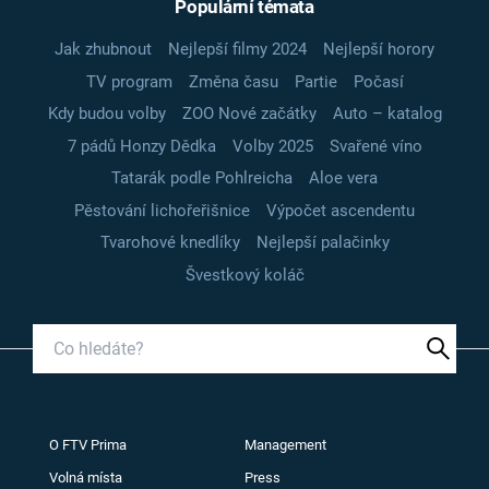
Populární témata
Jak zhubnout
Nejlepší filmy 2024
Nejlepší horory
TV program
Změna času
Partie
Počasí
Kdy budou volby
ZOO Nové začátky
Auto – katalog
7 pádů Honzy Dědka
Volby 2025
Svařené víno
Tatarák podle Pohlreicha
Aloe vera
Pěstování lichořeřišnice
Výpočet ascendentu
Tvarohové knedlíky
Nejlepší palačinky
Švestkový koláč
O FTV Prima
Management
Volná místa
Press