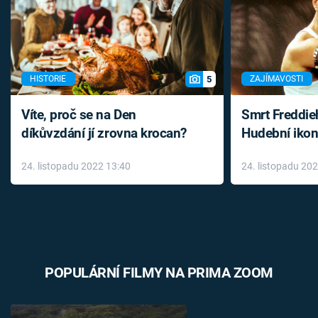
5
HISTORIE
ZAJÍMAVOSTI
Víte, proč se na Den
Smrt Freddie
díkůvzdání jí zrovna krocan?
Hudební ikon
až do konce 
24. listopadu 2022 13:40
24. listopadu 20
léky
POPULÁRNÍ FILMY NA PRIMA ZOOM