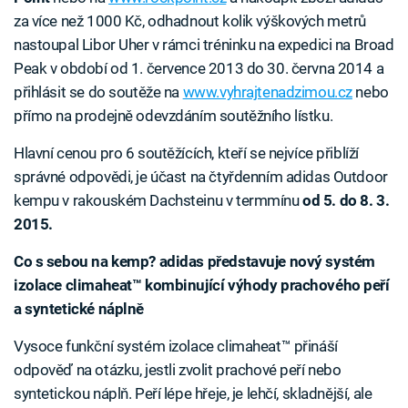
za více než 1000 Kč, odhadnout kolik výškových metrů
nastoupal Libor Uher v rámci tréninku na expedici na Broad
Peak v období od 1. července 2013 do 30. června 2014 a
přihlásit se do soutěže na
www.vyhrajtenadzimou.cz
nebo
přímo na prodejně odevzdáním soutěžního lístku.
Hlavní cenou pro 6 soutěžících, kteří se nejvíce přiblíží
správné odpovědi, je účast na čtyřdenním adidas Outdoor
kempu v rakouském Dachsteinu v termmínu
od 5. do 8. 3.
2015.
Co s sebou na kemp? adidas představuje nový systém
izolace climaheat™ kombinující výhody prachového peří
a syntetické náplně
Vysoce funkční systém izolace climaheat™ přináší
odpověď na otázku, jestli zvolit prachové peří nebo
syntetickou náplň. Peří lépe hřeje, je lehčí, skladnější, ale