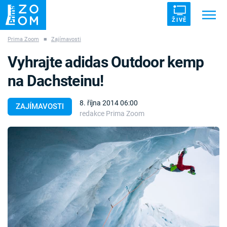
ŽIVĚ
Prima Zoom
■
Zajímavosti
Trendy:
ZRÁDCI
UFO
DRUHÁ SVĚTOVÁ VÁLKA
Vyhrajte adidas Outdoor kemp
ZÁHADY
VETŘELCI DÁVNOVĚKU
na Dachsteinu!
8. října 2014 06:00
ZAJÍMAVOSTI
redakce Prima Zoom
Témata
Témata
Pořady
TV Program