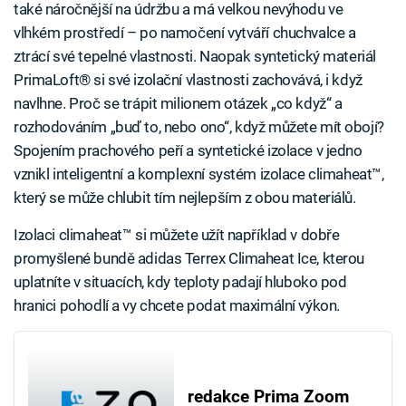
také náročnější na údržbu a má velkou nevýhodu ve
vlhkém prostředí – po namočení vytváří chuchvalce a
ztrácí své tepelné vlastnosti. Naopak syntetický materiál
PrimaLoft® si své izolační vlastnosti zachovává, i když
navlhne. Proč se trápit milionem otázek „co když“ a
rozhodováním „buď to, nebo ono“, když můžete mít obojí?
Spojením prachového peří a syntetické izolace v jedno
vznikl inteligentní a komplexní systém izolace climaheat™,
který se může chlubit tím nejlepším z obou materiálů.
Izolaci climaheat™ si můžete užít například v dobře
promyšlené bundě adidas Terrex Climaheat Ice, kterou
uplatníte v situacích, kdy teploty padají hluboko pod
hranici pohodlí a vy chcete podat maximální výkon.
redakce Prima Zoom