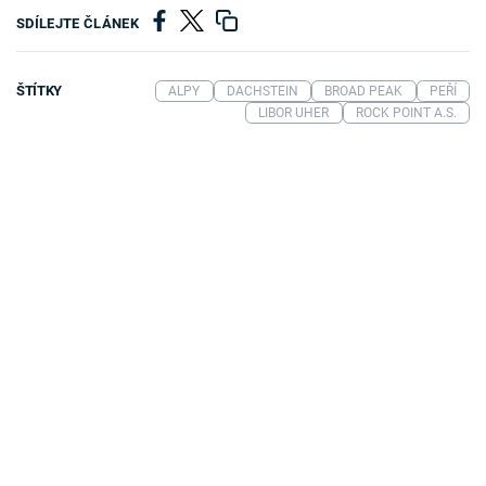
SDÍLEJTE ČLÁNEK
ŠTÍTKY
ALPY
DACHSTEIN
BROAD PEAK
PEŘÍ
LIBOR UHER
ROCK POINT A.S.