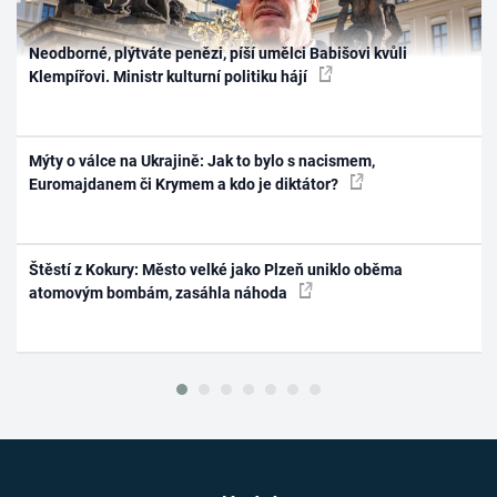
Neodborné, plýtváte penězi, píší umělci Babišovi kvůli
Klempířovi. Ministr kulturní politiku hájí
Mýty o válce na Ukrajině: Jak to bylo s nacismem,
Euromajdanem či Krymem a kdo je diktátor?
Štěstí z Kokury: Město velké jako Plzeň uniklo oběma
atomovým bombám, zasáhla náhoda