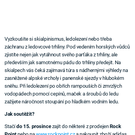
Vyzkoušíte si skialpinismus, ledolezení nebo třeba
záchranu z ledovcové trhliny. Pod vedením horských vůdců
zjistíte nejen jak vytáhnout svého parťáka z trhliny, ale
především jak samotnému pádu do trhliny předejít. Na
skialpech vás čeká zajímavá túra s nádhernými výhledy na
zasněžené alpské vrcholy i panenské sjezdy v hlubokém
sněhu. Při ledolezení po obřích rampouších či zmrzlých
vodopádech pomocí cepínů, maček a šroubů do ledu
zažijete náročnost stoupání po hladkém vodním ledu.
Jak soutěžit?
Stačí
do 15. prosince
zajít do některé z prodejen
Rock
Point
nebo na
www.rockpoint.cz
a nakoupit zboží adidas