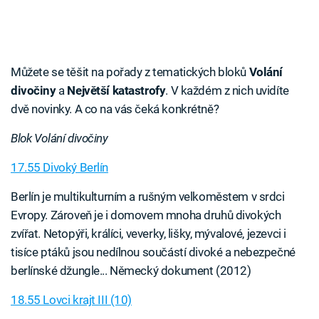
Můžete se těšit na pořady z tematických bloků
Volání
divočiny
a
Největší katastrofy
. V každém z nich uvidíte
dvě novinky. A co na vás čeká konkrétně?
Blok Volání divočiny
17.55 Divoký Berlín
Berlín je multikulturním a rušným velkoměstem v srdci
Evropy. Zároveň je i domovem mnoha druhů divokých
zvířat. Netopýři, králíci, veverky, lišky, mývalové, jezevci i
tisíce ptáků jsou nedílnou součástí divoké a nebezpečné
berlínské džungle... Německý dokument (2012)
18.55 Lovci krajt III (10)