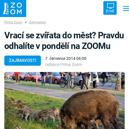
ŽIVĚ
Prima Zoom
■
Zajímavosti
Trendy:
ZRÁDCI
UFO
DRUHÁ SVĚTOVÁ VÁLKA
ZÁHADY
Vrací se zvířata do měst? Pravdu
VETŘELCI DÁVNOVĚKU
odhalíte v pondělí na ZOOMu
7. července 2014 06:00
ZAJÍMAVOSTI
redakce Prima Zoom
Témata
Témata
Pořady
TV Program