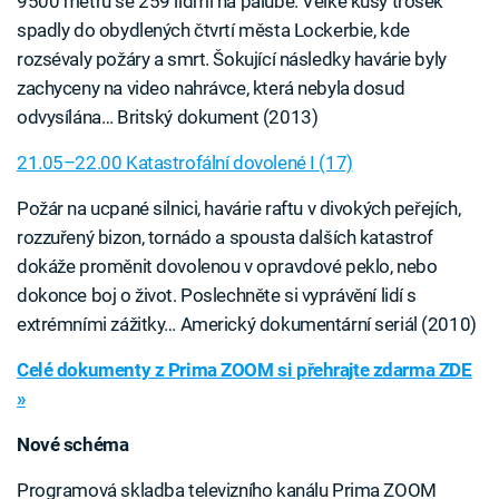
9500 metrů se 259 lidmi na palubě. Velké kusy trosek
spadly do obydlených čtvrtí města Lockerbie, kde
rozsévaly požáry a smrt. Šokující následky havárie byly
zachyceny na video nahrávce, která nebyla dosud
odvysílána… Britský dokument (2013)
21.05–22.00 Katastrofální dovolené I (17)
Požár na ucpané silnici, havárie raftu v divokých peřejích,
rozzuřený bizon, tornádo a spousta dalších katastrof
dokáže proměnit dovolenou v opravdové peklo, nebo
dokonce boj o život. Poslechněte si vyprávění lidí s
extrémními zážitky… Americký dokumentární seriál (2010)
Celé dokumenty z Prima ZOOM si přehrajte zdarma ZDE
»
Nové schéma
Programová skladba televizního kanálu Prima ZOOM