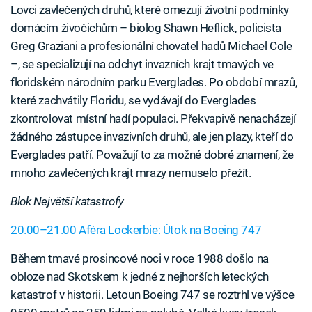
Lovci zavlečených druhů, které omezují životní podmínky
domácím živočichům – biolog Shawn Heflick, policista
Greg Graziani a profesionální chovatel hadů Michael Cole
–, se specializují na odchyt invazních krajt tmavých ve
floridském národním parku Everglades. Po období mrazů,
které zachvátily Floridu, se vydávají do Everglades
zkontrolovat místní hadí populaci. Překvapivě nenacházejí
žádného zástupce invazivních druhů, ale jen plazy, kteří do
Everglades patří. Považují to za možné dobré znamení, že
mnoho zavlečených krajt mrazy nemuselo přežít.
Blok Největší katastrofy
20.00–21.00 Aféra Lockerbie: Útok na Boeing 747
Během tmavé prosincové noci v roce 1988 došlo na
obloze nad Skotskem k jedné z nejhorších leteckých
katastrof v historii. Letoun Boeing 747 se roztrhl ve výšce