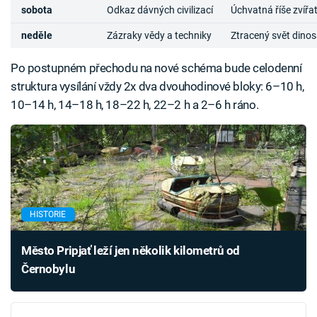
sobota
Odkaz dávných civilizací
Úchvatná říše zvířa
neděle
Zázraky vědy a techniky
Ztracený svět dino
Po postupném přechodu na nové schéma bude celodenní
struktura vysílání vždy 2x dva dvouhodinové bloky: 6–10 h,
10–14 h, 14–18 h, 18–22 h, 22–2 h a 2–6 h ráno.
HISTORIE
Město Pripjať leží jen několik kilometrů od
Černobylu