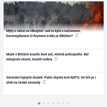
Mýty o válce na Ukrajině: Jak to bylo s nacismem,
Euromajdanem či Krymem a kdo je diktátor?
Muže v Británii srazilo šest aut, včetně policejního. Byl
milujícím otcem, truchlí rodina
Varování tajných služeb: Putin chystá test NATO. Ve hře je i
útok na české sousedy