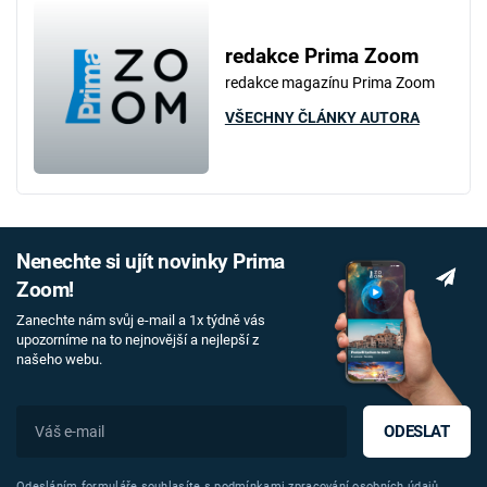
redakce Prima Zoom
redakce magazínu Prima Zoom
VŠECHNY ČLÁNKY AUTORA
Nenechte si ujít novinky Prima
Zoom!
Zanechte nám svůj e-mail a 1x týdně vás
upozorníme na to nejnovější a nejlepší z
našeho webu.
ODESLAT
Odesláním formuláře souhlasíte s
podmínkami zpracování osobních údajů