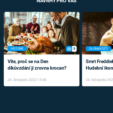
NÁVRHY PRO VÁS
5
HISTORIE
ZAJÍMAVOSTI
Víte, proč se na Den
Smrt Freddie
díkůvzdání jí zrovna krocan?
Hudební ikon
až do konce 
24. listopadu 2022 13:40
24. listopadu 20
léky