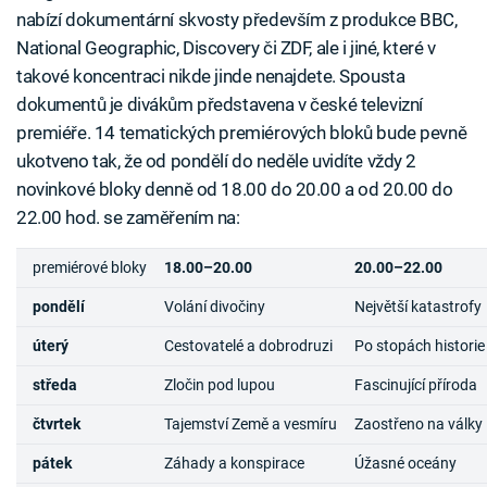
nabízí dokumentární skvosty především z produkce BBC,
National Geographic, Discovery či ZDF, ale i jiné, které v
takové koncentraci nikde jinde nenajdete. Spousta
dokumentů je divákům představena v české televizní
premiéře. 14 tematických premiérových bloků bude pevně
ukotveno tak, že od pondělí do neděle uvidíte vždy 2
novinkové bloky denně od 18.00 do 20.00 a od 20.00 do
22.00 hod. se zaměřením na:
premiérové bloky
18.00–20.00
20.00–22.00
pondělí
Volání divočiny
Největší katastrofy
úterý
Cestovatelé a dobrodruzi
Po stopách historie
středa
Zločin pod lupou
Fascinující příroda
čtvrtek
Tajemství Země a vesmíru
Zaostřeno na války
pátek
Záhady a konspirace
Úžasné oceány