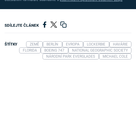
SDÍLEJTE ČLÁNEK
ŠTÍTKY
ZEMĚ
BERLÍN
EVROPA
LOCKERBIE
HAVÁRIE
FLORIDA
BOEING 747
NATIONAL GEOGRAPHIC SOCIETY
NÁRODNÍ PARK EVERGLADES
MICHAEL COLE