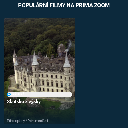
POPULÁRNÍ FILMY NA PRIMA ZOOM
PŘEHRÁT
Skotsko z výšky
Přírodopisný / Dokumentární