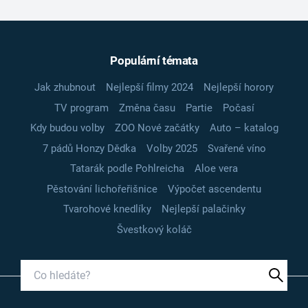
Populární témata
Jak zhubnout
Nejlepší filmy 2024
Nejlepší horory
TV program
Změna času
Partie
Počasí
Kdy budou volby
ZOO Nové začátky
Auto – katalog
7 pádů Honzy Dědka
Volby 2025
Svařené víno
Tatarák podle Pohlreicha
Aloe vera
Pěstování lichořeřišnice
Výpočet ascendentu
Tvarohové knedlíky
Nejlepší palačinky
Švestkový koláč