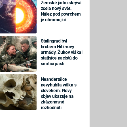
Zemské jádro skrývá
zcela nový svět.
Nález pod povrchem
je ohromující
Stalingrad byl
hrobem Hitlerovy
armády. Žukov vlákal
statisíce nacistů do
smrtící pasti
Neandertálce
nevyhubila válka s
člověkem. Nový
objev ukazuje na
zkázonosné
rozhodnutí