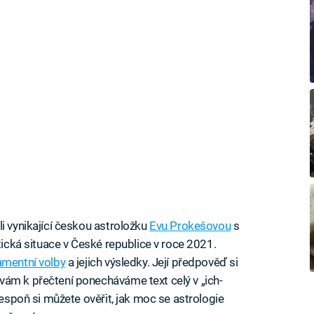
i vynikající českou astroložku
Evu Prokešovou
s
itická situace v České republice v roce 2021.
amentní volby
a jejich výsledky. Její předpověď si
vám k přečtení ponecháváme text celý v „ich-
lespoň si můžete ověřit, jak moc se astrologie