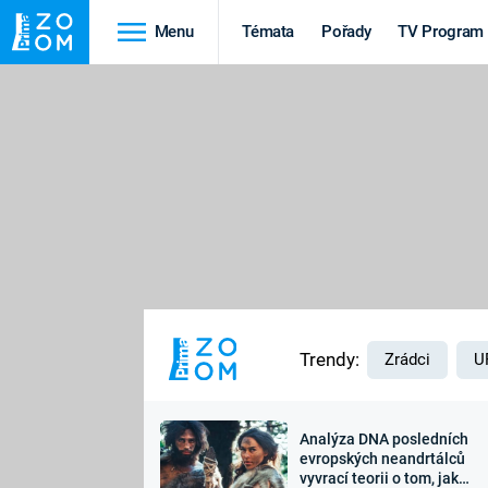
Menu
Témata
Pořady
TV Program
Cestování
Historie
HRADY A ZÁMKY
VIKINGOVÉ
HEDVÁBNÁ STEZKA
EPIDEMIE A
PANDEMIE
PŘÍRODA
STAROVĚKÝ EGYPT
Trendy:
Zrádci
U
Analýza DNA posledních
Druhá
Výročí
evropských neandrtálců
vyvrací teorii o tom, jak
světová válka