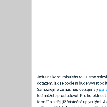
Ještě na konci minulého roku jsme oslovil
dotazem, jak se podle ní bude vyvíjet pol
Samozřejmě, že nás nejvíce zajímaly
parl
teď můžete prostudovat. Pro korektnost 
formě“ a s ději již částečně uplynulými. A