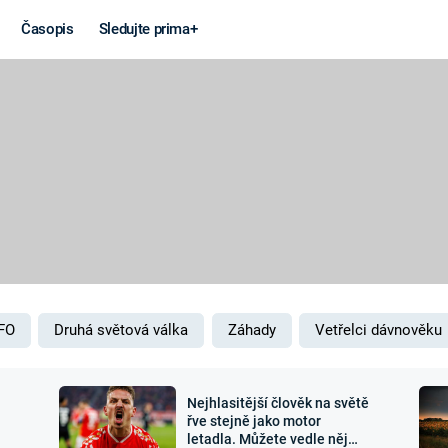
Časopis
Sledujte prima+
Věda a
Války
technika
STUDENÁ V
KORONAVIRUS
VÁLKA VE
VIETNAMU
VESMÍR
VÁLEČNÉ FI
MARS
SERIÁLY
FO
Druhá světová válka
Záhady
Vetřelci dávnověku
Nejhlasitější člověk na světě
Záhady a
Zajímav
řve stejně jako motor
letadla. Můžete vedle něj
konspirace