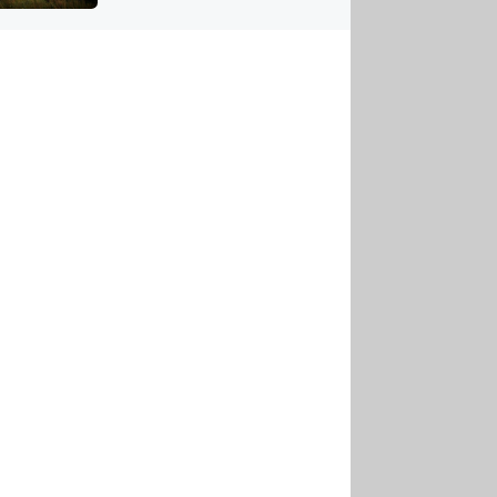
US
tornádem
RSUS
ZE A