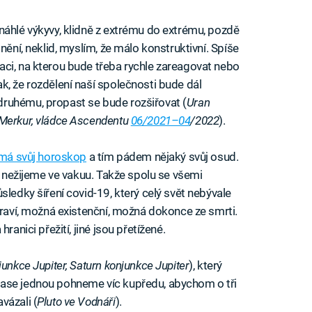
náhlé výkyvy, klidně z extrému do extrému, pozdě
nění, neklid, myslím, že málo konstruktivní. Spíše
ci, na kterou bude třeba rychle zareagovat nebo
k, že rozdělení naší společnosti bude dál
ruhému, propast se bude rozšiřovat (
Uran
 Merkur, vládce Ascendentu
06/2021–04
/2022
).
 má svůj horoskop
a tím pádem nějaký svůj osud.
á, nežijeme ve vakuu. Takže spolu se všemi
sledky šíření covid-19, který celý svět nebývale
draví, možná existenční, možná dokonce ze smrti.
ranici přežití, jiné jsou přetížené.
junkce Jupiter, Saturn konjunkce Jupiter
), který
zase jednou pohneme víc kupředu, abychom o tři
vázali (
Pluto ve Vodnáři
).