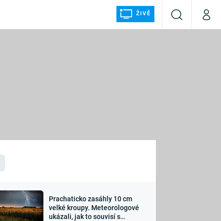
ŽIVĚ
Vyhledávání
Můj p
Prima+
ÁLKA
CNN Prima NEWS
Prima FRESH
Prima LIVING
LMY A
Prima Ženy
Prima LAJK
Prachaticko zasáhly 10 cm
osti
velké kroupy. Meteorologové
Sledujte nás
ukázali, jak to souvisí s