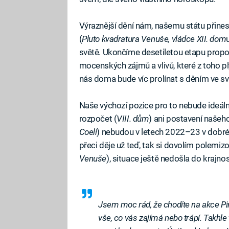
Výraznější dění nám, našemu státu přin
(
Pluto kvadratura Venuše, vládce XII. dom
světě. Ukončíme desetiletou etapu propoj
mocenských zájmů a vlivů, které z toho p
nás doma bude víc prolínat s děním ve sv
Naše výchozí pozice pro to nebude ideální
rozpočet (
VIII. dům
) ani postavení našeho
Coeli
) nebudou v letech 2022–23 v dobré 
přeci děje už teď, tak si dovolím polemizov
Venuše
), situace ještě nedošla do krajnos
Jsem moc rád, že chodíte na akce Pirá
vše, co vás zajímá nebo trápí. Takhle