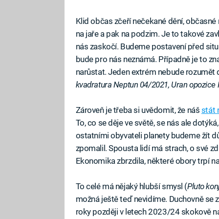
Klid občas zčeří nečekané dění, občasné 
na jaře a pak na podzim. Je to takové zavl
nás zaskočí. Budeme postavení před situa
bude pro nás neznámá. Případně je to zna
narůstat. Jeden extrém nebude rozumět d
kvadratura Neptun 04/2021, Uran opozice
Zároveň je třeba si uvědomit, že náš
stát
To, co se děje ve světě, se nás ale dotýk
ostatními obyvateli planety budeme žít dů
zpomalil. Spousta lidí má strach, o své z
Ekonomika zbrzdila, některé obory trpí na h
To celé má nějaký hlubší smysl (
Pluto kon
možná ještě teď nevidíme. Duchovně se 
roky později v letech 2023/24 skokově na