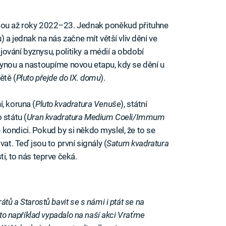
esou až roky 2022–23. Jednak poněkud přituhne
u) a jednak na nás začne mít větší vliv dění ve
ování byznysu, politiky a médií a období
lynou a nastoupíme novou etapu, kdy se dění u
ětě (
Pluto přejde do IX. domu
).
, koruna (
Pluto kvadratura Venuše
), státní
 státu (
Uran kvadratura Medium Coeli/Immum
kondici. Pokud by si někdo myslel, že to se
at. Teď jsou to první signály (
Saturn kvadratura
ti, to nás teprve čeká.
tů a Starostů bavit se s námi i ptát se na
 to například vypadalo na naší akci Vraťme