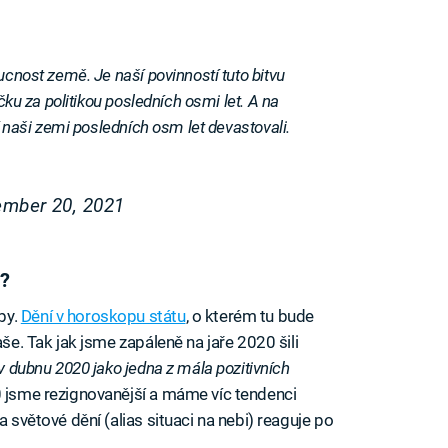
ucnost země. Je naší povinností tuto bitvu
ečku za politikou posledních osmi let. A na
ří naši zemi posledních osm let devastovali.
ember 20, 2021
y?
by.
Dění v horoskopu státu
, o kterém tu bude
aše. Tak jak jsme zapáleně na jaře 2020 šili
 v dubnu 2020 jako jedna z mála pozitivních
 jsme rezignovanější a máme víc tendenci
a světové dění (alias situaci na nebi) reaguje po