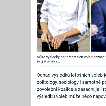
Může výsledky parlamentních voleb naznačit
Zdroj: Profimedia.cz
Odhad výsledků letošních voleb 
politology, sociology i samotné p
povolební koalice a zásadní je i 
výsledku voleb může něco napově