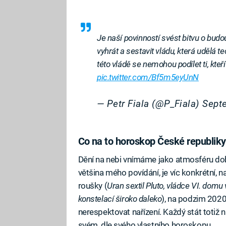
Je naší povinností svést bitvu o budo
vyhrát a sestavit vládu, která udělá t
této vládě se nemohou podílet ti, kte
pic.twitter.com/Bf5m5eyUnN
— Petr Fiala (@P_Fiala)
Sept
Co na to horoskop České republik
Dění na nebi vnímáme jako atmosféru do
většina mého povídání, je víc konkrétní, n
roušky (
Uran sextil Pluto, vládce VI. domu
konstelací široko daleko
), na podzim 2020
nerespektovat nařízení. Každý stát totiž n
svém, dle svého vlastního horoskopu.