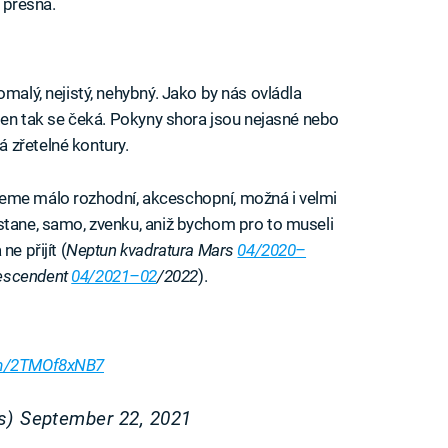
ě přesná.
omalý, nejistý, nehybný. Jako by nás ovládla
 jen tak se čeká. Pokyny shora jsou nejasné nebo
 zřetelné kontury.
eme málo rozhodní, akceschopní, možná i velmi
stane, samo, zvenku, aniž bychom pro to museli
e přijít (
Neptun kvadratura Mars
04/2020–
Descendent
04/2021–02
/2022
).
com/2TMOf8xNB7
is)
September 22, 2021