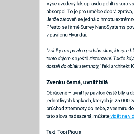
Výše uvedený lak opravdu pohltí skoro vš
absorpci. To je pro umělce dobrá zpráva, 
Jenže zároveň se jedná o hmotu extrémn
Přesto se firmě Surrey NanoSystems pove
v pavilonu Hyundai.
"
Zdálky má pavilon podobu okna, kterým hle
tento dojem se ještě zintenzivní. Takže kdy
dostali do oblaku temnoty,
" řekl architekt 
Zvenku černá, uvnitř bílá
Obráceně – uvnitř je pavilon čistě bílý a
jednotlivých kapkách, kterých je 25 000 za
průchod z temnoty do nebe, z vesmíru do
tato slova nadsazená, můžete
vidět na vi
Text: Topi Pigula