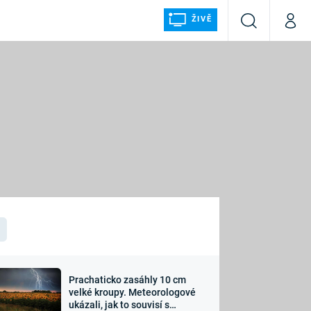
ŽIVĚ
Vyhledávání
Můj p
Prima+
ÁLKA
CNN Prima NEWS
Prima FRESH
Prima LIVING
LMY A
Prima Ženy
Prima LAJK
Prachaticko zasáhly 10 cm
osti
velké kroupy. Meteorologové
Sledujte nás
ukázali, jak to souvisí s