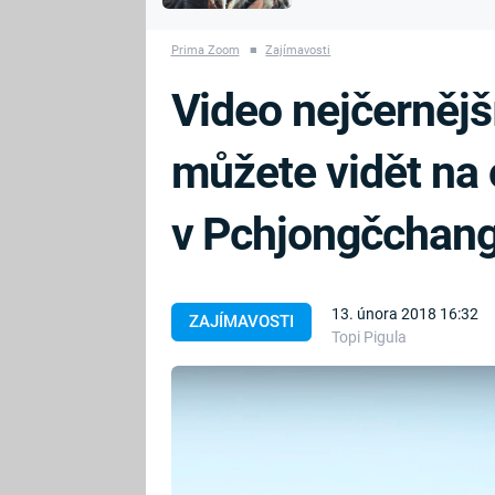
MARIE TEREZIE
vyhynuli
ADOLF HITLER
NAPOLEON
Prima Zoom
■
Zajímavosti
BONAPARTE
ATENTÁT NA
Video nejčernějš
REINHARDA
BRITSKÁ
HEYDRICHA
KRÁLOVSKÁ
můžete vidět na
RODINA
PRVNÍ SVĚTOVÁ
VÁLKA
v Pchjongčchan
13. února 2018 16:32
ZAJÍMAVOSTI
Topi Pigula