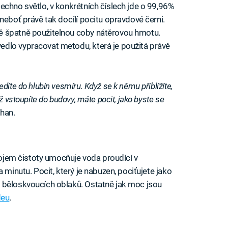
echno světlo, v konkrétních číslech jde o 99,96%
neboť právě tak docílí pocitu opravdové černi.
ě špatně použitelnou coby nátěrovou hmotu.
dlo vypracovat metodu, která je použitá právě
díte do hlubin vesmíru. Když se k němu přiblížíte,
ž vstoupíte do budovy, máte pocit, jako byste se
Khan.
 dojem čistoty umocňuje voda proudící v
 minutu. Pocit, který je nabuzen, pociťujete jako
 běloskvoucích oblaků. Ostatně jak moc jsou
deu
.