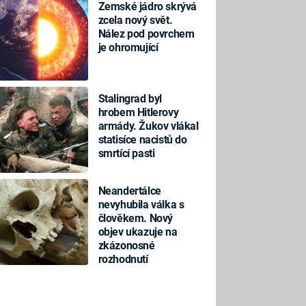
Zemské jádro skrývá
zcela nový svět.
Nález pod povrchem
je ohromující
Stalingrad byl
hrobem Hitlerovy
armády. Žukov vlákal
statisíce nacistů do
smrtící pasti
Neandertálce
nevyhubila válka s
člověkem. Nový
objev ukazuje na
zkázonosné
rozhodnutí