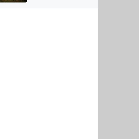
US
tornádem
RSUS
ZE A