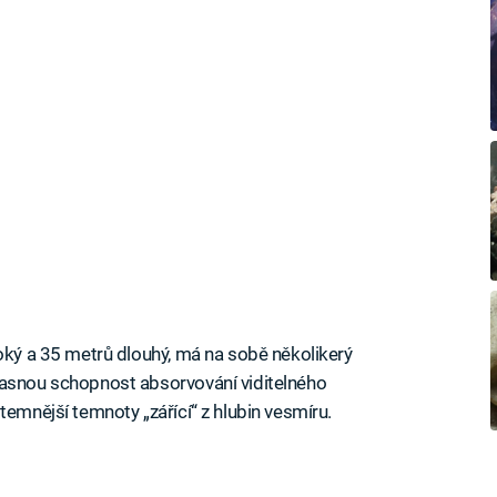
soký a 35 metrů dlouhý, má na sobě několikerý
žasnou schopnost absorvování viditelného
temnější temnoty „zářící“ z hlubin vesmíru.