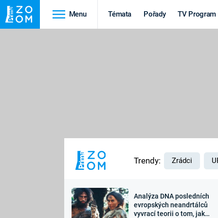
Menu
Témata
Pořady
TV Program
Cestování
Historie
HRADY A ZÁMKY
VIKINGOVÉ
HEDVÁBNÁ STEZKA
EPIDEMIE A
PANDEMIE
PŘÍRODA
STAROVĚKÝ EGYPT
Trendy:
Zrádci
U
Analýza DNA posledních
Druhá
Výročí
evropských neandrtálců
vyvrací teorii o tom, jak
světová válka