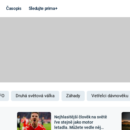
Časopis
Sledujte prima+
Věda a
Války
technika
STUDENÁ V
KORONAVIRUS
VÁLKA VE
VIETNAMU
VESMÍR
VÁLEČNÉ FI
MARS
SERIÁLY
FO
Druhá světová válka
Záhady
Vetřelci dávnověku
Nejhlasitější člověk na světě
Záhady a
Zajímav
řve stejně jako motor
letadla. Můžete vedle něj
konspirace