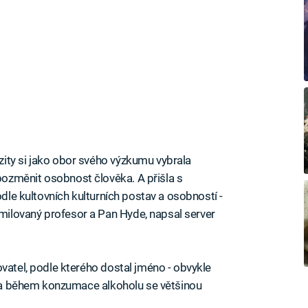
ity si jako obor svého výzkumu vybrala
ozměnit osobnost člověka. A přišla s
odle kultovních kulturních postav a osobností -
ilovaný profesor a Pan Hyde, napsal server
sovatel, podle kterého dostal jméno - obvykle
í, a během konzumace alkoholu se většinou