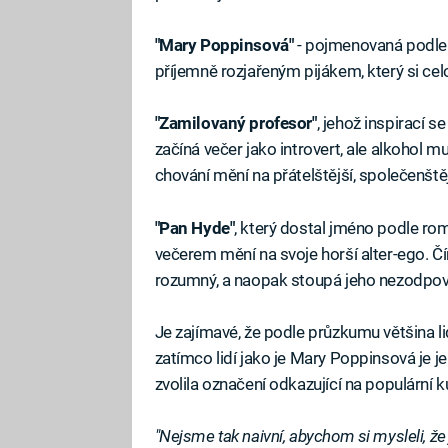
"Mary Poppinsová"
- pojmenovaná podle c
příjemně rozjařeným pijákem, který si ce
"Zamilovaný profesor"
, jehož inspirací 
začíná večer jako introvert, ale alkohol m
chování mění na přátelštější, společenštěj
"Pan Hyde"
, který dostal jméno podle ro
večerem mění na svoje horší alter-ego. Čí
rozumný, a naopak stoupá jeho nezodpově
Je zajímavé, že podle průzkumu většina 
zatímco lidí jako je Mary Poppinsová je j
zvolila označení odkazující na populární ku
"Nejsme tak naivní, abychom si mysleli, že