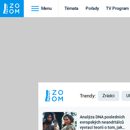
Menu
Témata
Pořady
TV Program
Cestování
Historie
HRADY A ZÁMKY
VIKINGOVÉ
HEDVÁBNÁ STEZKA
EPIDEMIE A
PANDEMIE
PŘÍRODA
STAROVĚKÝ EGYPT
Trendy:
Zrádci
U
Analýza DNA posledních
Druhá
Výročí
evropských neandrtálců
vyvrací teorii o tom, jak
světová válka