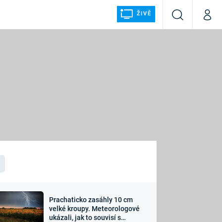
ŽIVĚ
Vyhledávání
Můj p
Prima+
ÁLKA
CNN Prima NEWS
Prima FRESH
Prima LIVING
LMY A
Prima Ženy
Prima LAJK
Prachaticko zasáhly 10 cm
osti
velké kroupy. Meteorologové
Sledujte nás
ukázali, jak to souvisí s