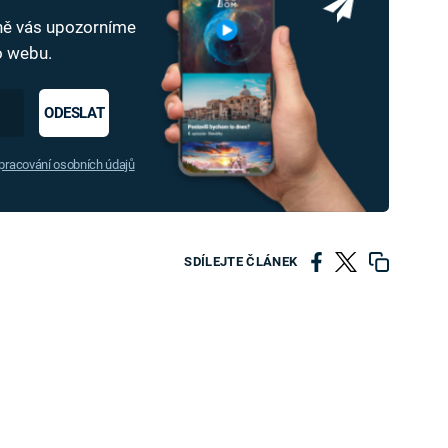
dně vás upozorníme
ho webu.
ODESLAT
racování osobních údajů
SDÍLEJTE ČLÁNEK