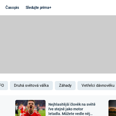
Časopis
Sledujte prima+
Věda a
Války
technika
STUDENÁ V
KORONAVIRUS
VÁLKA VE
VIETNAMU
VESMÍR
VÁLEČNÉ FI
MARS
SERIÁLY
FO
Druhá světová válka
Záhady
Vetřelci dávnověku
Nejhlasitější člověk na světě
Záhady a
Zajímav
řve stejně jako motor
letadla. Můžete vedle něj
konspirace