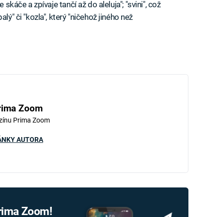
 skáče a zpívaje tančí až do aleluja"; "svini", což
lý" či "kozla", který "ničehož jiného než
rima Zoom
zínu Prima Zoom
ÁNKY AUTORA
Prima Zoom!