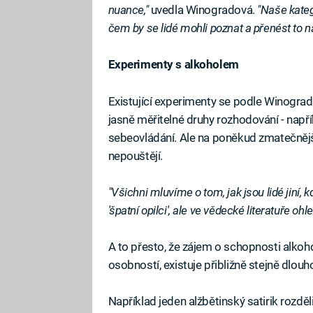
nuance,"
uvedla Winogradová.
"Naše kateg
čem by se lidé mohli poznat a přenést to na
Experimenty s alkoholem
Existující experimenty se podle Winogrado
jasně měřitelné druhy rozhodování - např
sebeovládání. Ale na poněkud zmatečnějš
nepouštějí.
"Všichni mluvíme o tom, jak jsou lidé jiní, kd
'špatní opilci', ale ve vědecké literatuře o
A to přesto, že zájem o schopnosti alkoh
osobností, existuje přibližně stejně dlouho
Například jeden alžbětinský satirik rozděli