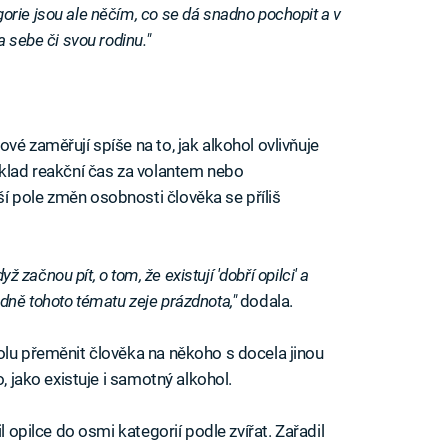
orie jsou ale něčím, co se dá snadno pochopit a v
 sebe či svou rodinu."
vé zaměřují spíše na to, jak alkohol ovlivňuje
íklad reakční čas za volantem nebo
í pole změn osobnosti člověka se příliš
yž začnou pít, o tom, že existují 'dobří opilci' a
hledně tohoto tématu zeje prázdnota,"
dodala.
olu přeměnit člověka na někoho s docela jinou
, jako existuje i samotný alkohol.
l opilce do osmi kategorií podle zvířat. Zařadil