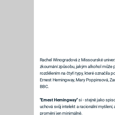
Rachel Winogradová z Missourské univerz
zkoumání způsobu, jakým alkohol může p
rozdělením na čtyři typy, které označila p
Ernest Hemingway, Mary Poppinsová, Zam
BBC.
"Ernest Hemingway"
si - stejně jako spi
uchová svůj intelekt a racionální myšlen
promění jen minimálně.