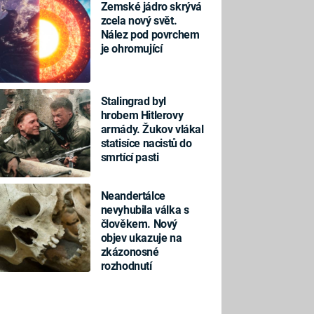
Zemské jádro skrývá
zcela nový svět.
Nález pod povrchem
je ohromující
Stalingrad byl
hrobem Hitlerovy
armády. Žukov vlákal
statisíce nacistů do
smrtící pasti
Neandertálce
nevyhubila válka s
člověkem. Nový
objev ukazuje na
zkázonosné
rozhodnutí