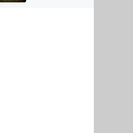
US
tornádem
RSUS
ZE A