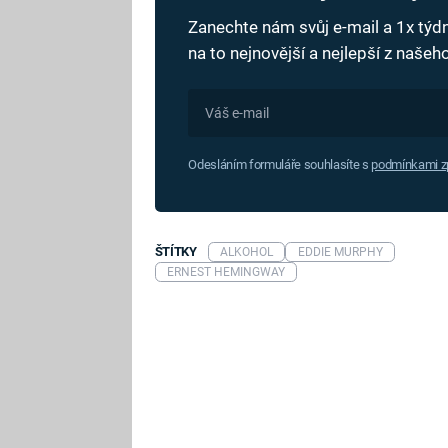
Zanechte nám svůj e-mail a 1x tý
na to nejnovější a nejlepší z naše
Odesláním formuláře souhlasíte s
podmínkami zp
ŠTÍTKY
ALKOHOL
EDDIE MURPHY
ERNEST HEMINGWAY