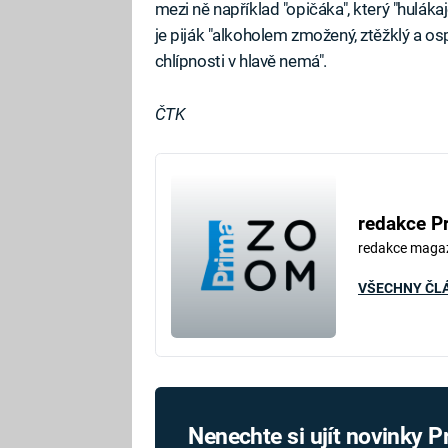
mezi ně například "opičáka", který "hulákaje
je piják "alkoholem zmožený, ztěžklý a ospa
chlípnosti v hlavě nemá".
ČTK
redakce P
redakce maga
VŠECHNY ČL
Nenechte si ujít novinky 