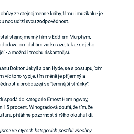
hůvy ze stejnojmenné knihy, filmu i muzikálu - je
lou noc udrží svou zodpovědnost.
se stal stejnojmenný film s Eddiem Murphym,
u dodává čím dál tím víc kuráže, takže se jeho
ší - a možná i trochu riskantnější.
mánu Doktor Jekyll a pan Hyde, se s postupujícím
m víc toho vypije, tím méně je příjemný a
dnost a probouzejí se "temnější stránky".
lidí spadá do kategorie Ernest Hemingway,
en 15 procent. Winogradová doufá, že tím, že
lturu, přitáhne pozornost širšího okruhu lidí.
 jsme ve čtyřech kategoriích postihli všechny