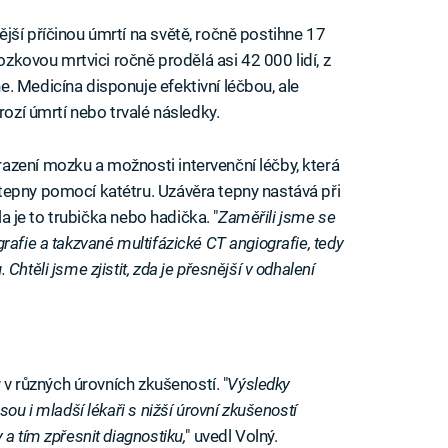
jší příčinou úmrtí na světě, ročně postihne 17
mozkovou mrtvici ročně prodělá asi 42 000 lidí, z
. Medicína disponuje efektivní léčbou, ale
rozí úmrtí nebo trvalé následky.
azení mozku a možnosti intervenční léčby, která
tepny pomocí katétru. Uzávěra tepny nastává při
la je to trubička nebo hadička. "
Zaměřili jsme se
rafie a takzvané multifázické CT angiografie, tedy
htěli jsme zjistit, zda je přesnější v odhalení
y v různých úrovních zkušeností. "
Výsledky
ou i mladší lékaři s nižší úrovní zkušeností
a tím zpřesnit diagnostiku,
" uvedl Volný.