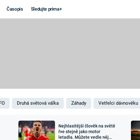
Časopis
Sledujte prima+
Věda a
Války
technika
STUDENÁ V
KORONAVIRUS
VÁLKA VE
VIETNAMU
VESMÍR
VÁLEČNÉ FI
MARS
SERIÁLY
FO
Druhá světová válka
Záhady
Vetřelci dávnověku
Nejhlasitější člověk na světě
Záhady a
Zajímav
řve stejně jako motor
letadla. Můžete vedle něj
konspirace