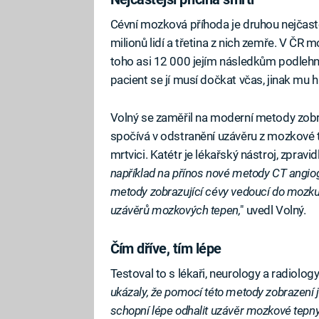
Cévní mozková příhoda je druhou nejčastě
milionů lidí a třetina z nich zemře. V ČR 
toho asi 12 000 jejím následkům podlehne
pacient se jí musí dočkat včas, jinak mu h
Volný se zaměřil na moderní metody zobr
spočívá v odstranění uzávěru z mozkové 
mrtvici. Katétr je lékařský nástroj, zpravid
například na přínos nové metody CT angiog
metody zobrazující cévy vedoucí do mozku. C
uzávěrů mozkových tepen,
" uvedl Volný.
Čím dříve, tím lépe
Testoval to s lékaři, neurology a radiolog
ukázaly, že pomocí této metody zobrazení js
schopní lépe odhalit uzávěr mozkové tepny 