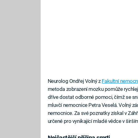
Neurolog Ondřej Volný z
Fakultní nemocn
metoda zobrazení mozku pomůže rychleji
dříve dostat odborné pomoci, čímž se sníž
mluvčí nemocnice Petra Veselá. Volný zá
nemocnice. Za své poznatky získal v Záh
určené pro vynikající mladé vědce v širš
Nejčastější příčina smrti