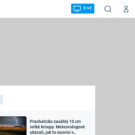
ŽIVĚ
Vyhledávání
Můj p
Prima+
ÁLKA
CNN Prima NEWS
Prima FRESH
Prima LIVING
LMY A
Prima Ženy
Prima LAJK
Prachaticko zasáhly 10 cm
osti
velké kroupy. Meteorologové
Sledujte nás
ukázali, jak to souvisí s