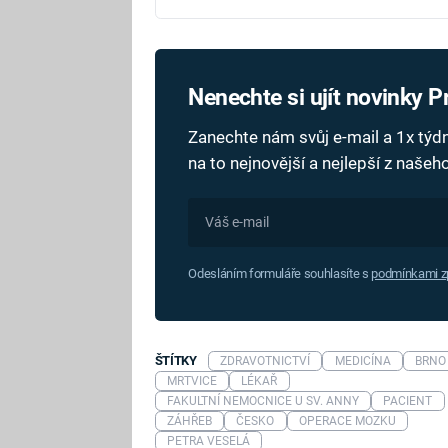
Nenechte si ujít novinky 
Zanechte nám svůj e-mail a 1x tý
na to nejnovější a nejlepší z naše
Odesláním formuláře souhlasíte s
podmínkami zp
ŠTÍTKY
ZDRAVOTNICTVÍ
MEDICÍNA
BRNO
MRTVICE
LÉKAŘ
FAKULTNÍ NEMOCNICE U SV. ANNY
PACIENT
ZÁHŘEB
ČESKO
OPERACE MOZKU
PETRA VESELÁ