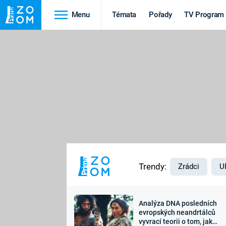
Menu
Témata
Pořady
TV Program
Cestování
Historie
HRADY A ZÁMKY
VIKINGOVÉ
HEDVÁBNÁ STEZKA
EPIDEMIE A
PANDEMIE
PŘÍRODA
STAROVĚKÝ EGYPT
Trendy:
Zrádci
U
Analýza DNA posledních
Druhá
Výročí
evropských neandrtálců
vyvrací teorii o tom, jak
světová válka