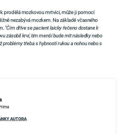
k prodělá mozkovou mrtvici, může ji pomocí
se běžně nezabývá mozkem. Na základě včasného
. "
Čím dříve se pacient laicky řečeno dostane k
vu zásobil krví, tím menší bude mít následky nebo
tiž problémy třeba s hybností rukou a nohou nebo s
a
Prima
ÁNKY AUTORA