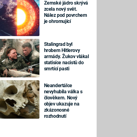
Zemské jádro skrývá
zcela nový svět.
Nález pod povrchem
je ohromující
Stalingrad byl
hrobem Hitlerovy
armády. Žukov vlákal
statisíce nacistů do
smrtící pasti
Neandertálce
nevyhubila válka s
člověkem. Nový
objev ukazuje na
zkázonosné
rozhodnutí