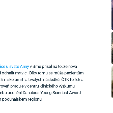
ice u svaté Anny
v Brně přišel na to, že nová
 odhalit mrtvici. Díky tomu se může pacientům
í riziko úmrtí a trvalých následků. ČTK to řekla
roveň pracuje v centru klinického výzkumu
řebu ocenění Danubius Young Scientist Award
ím podunajském regionu.