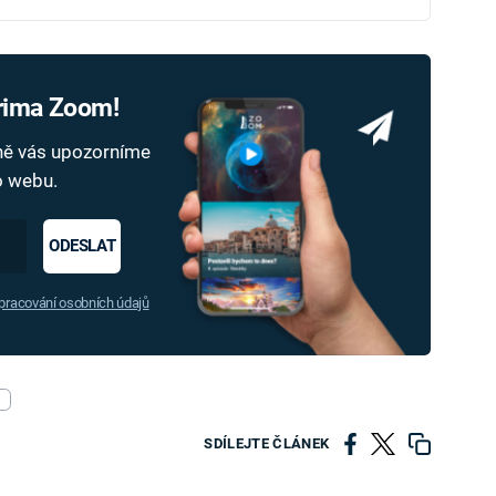
Prima Zoom!
dně vás upozorníme
ho webu.
ODESLAT
racování osobních údajů
SDÍLEJTE ČLÁNEK