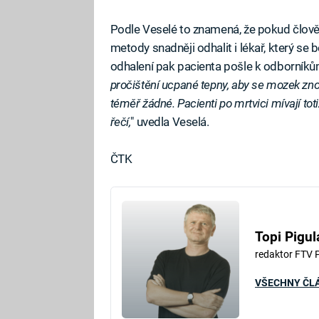
Podle Veselé to znamená, že pokud člově
metody snadněji odhalit i lékař, který 
odhalení pak pacienta pošle k odborníkům
pročištění ucpané tepny, aby se mozek zno
téměř žádné. Pacienti po mrtvici mívají to
řečí,
" uvedla Veselá.
ČTK
Topi Pigul
redaktor FTV 
VŠECHNY ČL