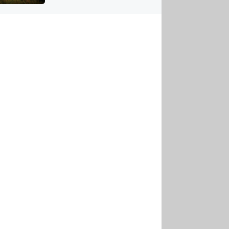
US
tornádem
RSUS
ZE A