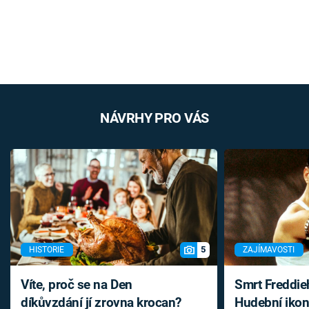
NÁVRHY PRO VÁS
5
HISTORIE
ZAJÍMAVOSTI
Víte, proč se na Den
Smrt Freddie
díkůvzdání jí zrovna krocan?
Hudební ikon