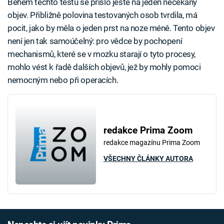
Během těchto testů se přišlo ještě na jeden nečekaný
objev. Přibližně polovina testovaných osob tvrdila, má
pocit, jako by měla o jeden prst na noze méně. Tento objev
není jen tak samoúčelný: pro vědce by pochopení
mechanismů, které se v mozku starají o tyto procesy,
mohlo vést k řadě dalších objevů, jež by mohly pomoci
nemocným nebo při operacích.
redakce Prima Zoom
redakce magazínu Prima Zoom
VŠECHNY ČLÁNKY AUTORA