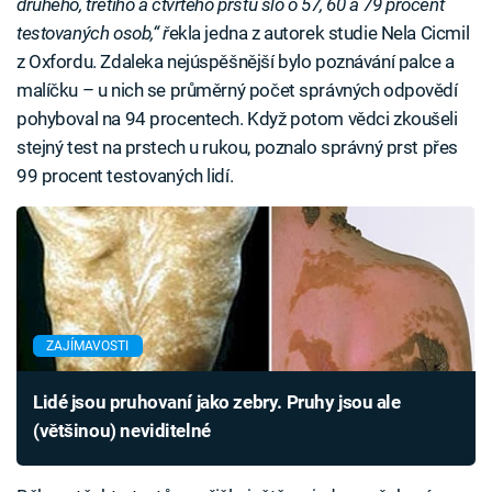
druhého, třetího a čtvrtého prstu šlo o 57, 60 a 79 procent
testovaných osob,“ ř
ekla jedna z autorek studie Nela Cicmil
z Oxfordu. Zdaleka nejúspěšnější bylo poznávání palce a
malíčku – u nich se průměrný počet správných odpovědí
pohyboval na 94 procentech. Když potom vědci zkoušeli
stejný test na prstech u rukou, poznalo správný prst přes
99 procent testovaných lidí.
ZAJÍMAVOSTI
Lidé jsou pruhovaní jako zebry. Pruhy jsou ale
(většinou) neviditelné