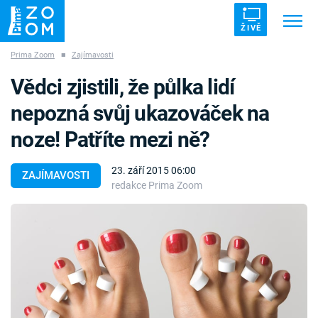
ŽIVĚ
Prima Zoom
■
Zajímavosti
Trendy:
ZRÁDCI
UFO
DRUHÁ SVĚTOVÁ VÁLKA
Vědci zjistili, že půlka lidí
ZÁHADY
VETŘELCI DÁVNOVĚKU
nepozná svůj ukazováček na
noze! Patříte mezi ně?
23. září 2015 06:00
ZAJÍMAVOSTI
redakce Prima Zoom
Témata
Témata
Pořady
TV Program