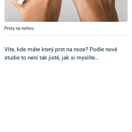
Časopis
Sledujte prima+
Prsty na nohou
Přihlášení
Víte, kde máte který prst na noze? Podle nové
studie to není tak jisté, jak si myslíte…
Sledujte nás