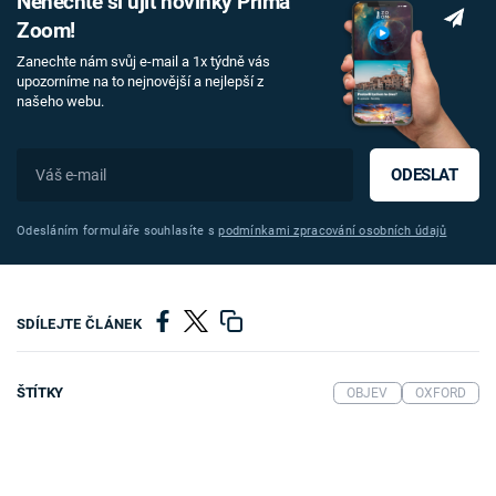
Nenechte si ujít novinky Prima
Zoom!
Zanechte nám svůj e-mail a 1x týdně vás
upozorníme na to nejnovější a nejlepší z
našeho webu.
ODESLAT
Odesláním formuláře souhlasíte s
podmínkami zpracování osobních údajů
SDÍLEJTE ČLÁNEK
ŠTÍTKY
OBJEV
OXFORD