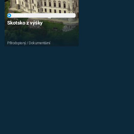
PŘEHRÁT
Skotsko z výšky
Přírodopisný / Dokumentární