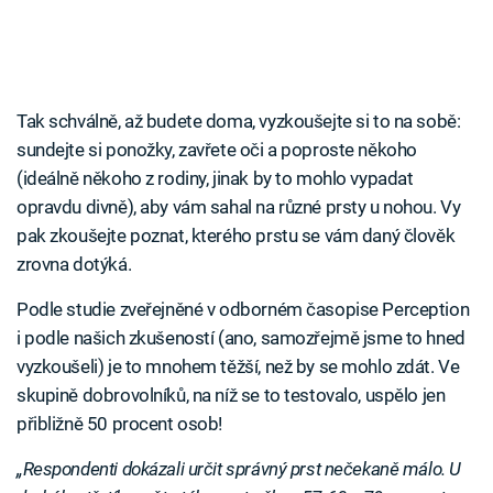
Tak schválně, až budete doma, vyzkoušejte si to na sobě:
sundejte si ponožky, zavřete oči a poproste někoho
(ideálně někoho z rodiny, jinak by to mohlo vypadat
opravdu divně), aby vám sahal na různé prsty u nohou. Vy
pak zkoušejte poznat, kterého prstu se vám daný člověk
zrovna dotýká.
Podle studie zveřejněné v odborném časopise Perception
i podle našich zkušeností (ano, samozřejmě jsme to hned
vyzkoušeli) je to mnohem těžší, než by se mohlo zdát. Ve
skupině dobrovolníků, na níž se to testovalo, uspělo jen
přibližně 50 procent osob!
„Respondenti dokázali určit správný prst nečekaně málo. U