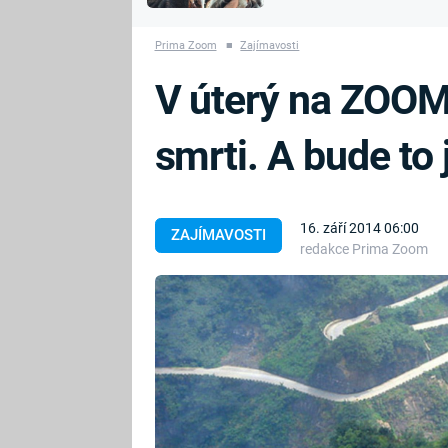
MARIE TEREZIE
vyhynuli
ADOLF HITLER
NAPOLEON
Prima Zoom
■
Zajímavosti
BONAPARTE
ATENTÁT NA
V úterý na ZOOMu
REINHARDA
BRITSKÁ
HEYDRICHA
KRÁLOVSKÁ
smrti. A bude to 
RODINA
PRVNÍ SVĚTOVÁ
VÁLKA
16. září 2014 06:00
ZAJÍMAVOSTI
redakce Prima Zoom