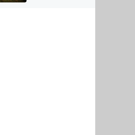
US
tornádem
RSUS
ZE A