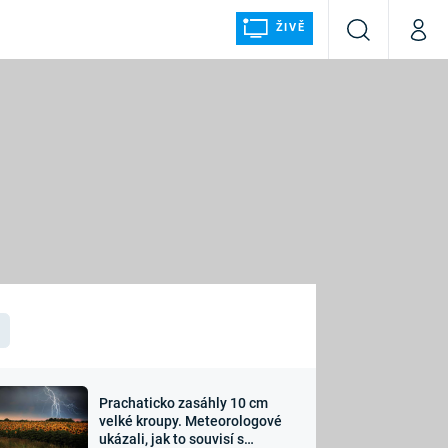
ŽIVĚ
Vyhledávání
Můj p
Prima+
ÁLKA
CNN Prima NEWS
Prima FRESH
Prima LIVING
LMY A
Prima Ženy
Prima LAJK
Prachaticko zasáhly 10 cm
osti
velké kroupy. Meteorologové
Sledujte nás
ukázali, jak to souvisí s