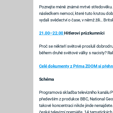
Poznejte méně známé mrtvé středověku. Ať
následkem nemocí, které tuto krutou dobu
vydali svědectví o čase, v němž žili… Bri
21.00–22.00
Hitlerovi průzkumníci
Proč se někteří světově proslulí dobrodru
během druhé světové války s nacisty? 
Celé dokumenty z Prima ZOOM si přehra
Schéma
Programová skladba televizního kanálu 
především z produkce BBC, National Geograp
takové koncentraci nikde jinde nenajdet
české televizní premiéře. 14 tematických