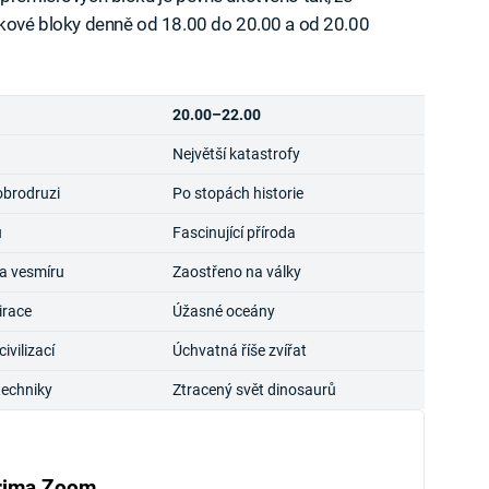
inkové bloky denně od 18.00 do 20.00 a od 20.00
20.00–22.00
Největší katastrofy
obrodruzi
Po stopách historie
u
Fascinující příroda
a vesmíru
Zaostřeno na války
irace
Úžasné oceány
vilizací
Úchvatná říše zvířat
techniky
Ztracený svět dinosaurů
rima Zoom