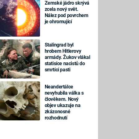
Zemské jádro skrývá
zcela nový svět.
Nález pod povrchem
je ohromující
Stalingrad byl
hrobem Hitlerovy
armády. Žukov vlákal
statisíce nacistů do
smrtící pasti
Neandertálce
nevyhubila válka s
člověkem. Nový
objev ukazuje na
zkázonosné
rozhodnutí