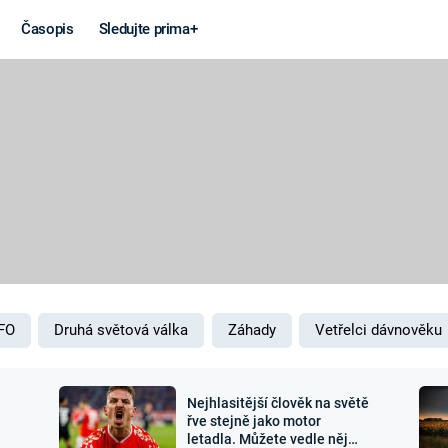
Časopis
Sledujte prima+
Věda a
Války
technika
STUDENÁ V
KORONAVIRUS
VÁLKA VE
VIETNAMU
VESMÍR
VÁLEČNÉ FI
MARS
SERIÁLY
FO
Druhá světová válka
Záhady
Vetřelci dávnověku
Nejhlasitější člověk na světě
Záhady a
Zajímav
řve stejně jako motor
letadla. Můžete vedle něj
konspirace