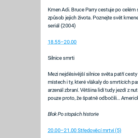
Kmen Adi. Bruce Parry cestuje po celém 
způsob jejich života. Poznejte svět kmene
seriál (2004)
18.55–20.00
Silnice smrti
Mezi nejděsivější silnice světa patří ce
místech i ty, které vlákaly do smrtících pas
arzenál zbraní. Většina lidí tudy jezdí z nutn
pouze proto, že špatně odbočili... Amer
Blok Po stopách historie
20.00–21.00 Středověcí mrtví (5)