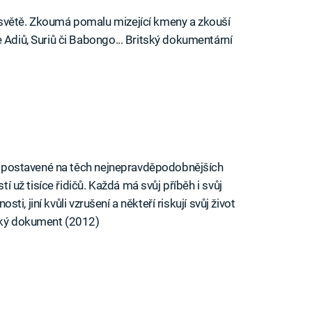
světě. Zkoumá pomalu mizející kmeny a zkouší
 Adiů, Suriů či Babongo... Britský dokumentární
sty postavené na těch nejnepravděpodobnějších
tí už tisíce řidičů. Každá má svůj příběh i svůj
osti, jiní kvůli vzrušení a někteří riskují svůj život
ický dokument (2012)