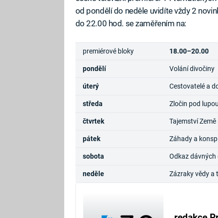
od pondělí do neděle uvidíte vždy 2 nov
do 22.00 hod. se zaměřením na:
premiérové bloky
18.00–20.00
pondělí
Volání divočiny
úterý
Cestovatelé a d
středa
Zločin pod lupo
čtvrtek
Tajemství Země 
pátek
Záhady a konsp
sobota
Odkaz dávných ci
neděle
Zázraky vědy a 
redakce P