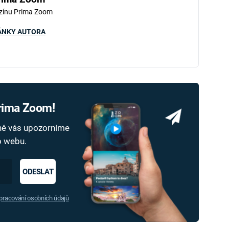
zínu Prima Zoom
ÁNKY AUTORA
Prima Zoom!
dně vás upozorníme
ho webu.
ODESLAT
racování osobních údajů