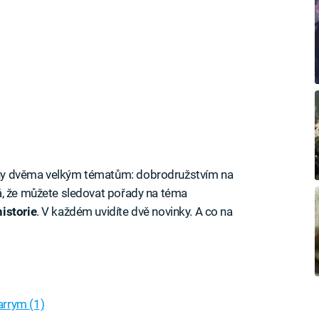
ny dvěma velkým tématům: dobrodružstvím na
á, že můžete sledovat pořady na téma
istorie
. V každém uvidíte dvě novinky. A co na
arrym (1)