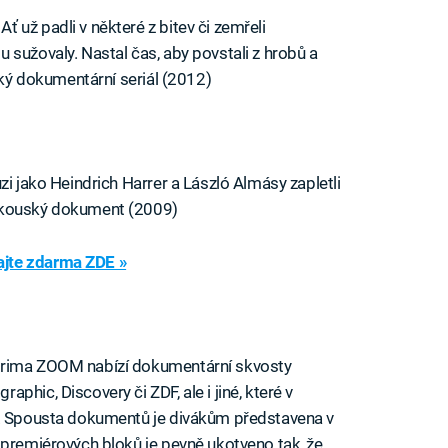
 už padli v některé z bitev či zemřeli
 sužovaly. Nastal čas, aby povstali z hrobů a
tský dokumentární seriál (2012)
zi jako Heindrich Harrer a László Almásy zapletli
Rakouský dokument (2009)
jte zdarma ZDE »
Prima ZOOM nabízí dokumentární skvosty
hic, Discovery či ZDF, ale i jiné, které v
e. Spousta dokumentů je divákům představena v
 premiérových bloků je pevně ukotveno tak, že