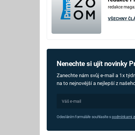
redakce maga
VŠECHNY ČL
Nenechte si ujít novinky 
Zanechte nám svůj e-mail a 1x tý
na to nejnovější a nejlepší z naše
Odesláním formuláře souhlasíte s
podmínkami zp