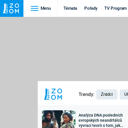
Menu
Témata
Pořady
TV Program
Cestování
Historie
HRADY A ZÁMKY
VIKINGOVÉ
HEDVÁBNÁ STEZKA
EPIDEMIE A
PANDEMIE
PŘÍRODA
STAROVĚKÝ EGYPT
Trendy:
Zrádci
U
Analýza DNA posledních
Druhá
Výročí
evropských neandrtálců
vyvrací teorii o tom, jak
světová válka