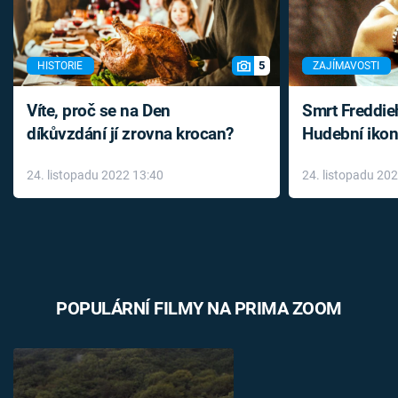
5
HISTORIE
ZAJÍMAVOSTI
Víte, proč se na Den
Smrt Freddie
díkůvzdání jí zrovna krocan?
Hudební ikon
až do konce 
24. listopadu 2022 13:40
24. listopadu 20
léky
POPULÁRNÍ FILMY NA PRIMA ZOOM