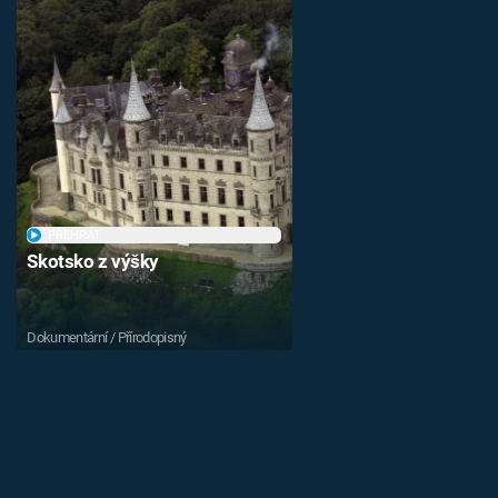
PŘEHRÁT
Skotsko z výšky
Dokumentární / Přírodopisný