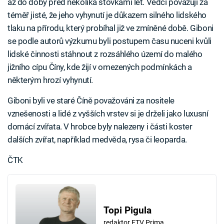
až do doby před několika stovkami let. Vědci považují za
téměř jisté, že jeho vyhynutí je důkazem silného lidského
tlaku na přírodu, který probíhal již ve zmíněné době. Giboni
se podle autorů výzkumu byli postupem času nuceni kvůli
lidské činnosti stáhnout z rozsáhlého území do malého
jižního cípu Číny, kde žijí v omezených podmínkách a
některým hrozí vyhynutí.
Giboni byli ve staré Číně považováni za nositele
vznešenosti a lidé z vyšších vrstev si je drželi jako luxusní
domácí zvířata. V hrobce byly nalezeny i části koster
dalších zvířat, například medvěda, rysa či leoparda.
ČTK
Topi Pigula
redaktor FTV Prima