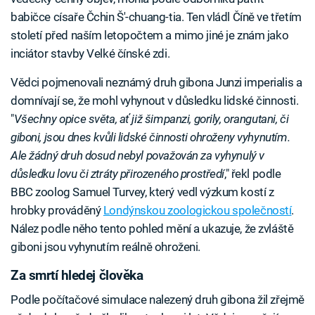
babičce císaře Čchin Š'-chuang-tia. Ten vládl Číně ve třetím
století před naším letopočtem a mimo jiné je znám jako
inciátor stavby Velké čínské zdi.
Vědci pojmenovali neznámý druh gibona Junzi imperialis a
domnívají se, že mohl vyhynout v důsledku lidské činnosti.
"
Všechny opice světa, ať již šimpanzi, gorily, orangutani, či
giboni, jsou dnes kvůli lidské činnosti ohroženy vyhynutím.
Ale žádný druh dosud nebyl považován za vyhynulý v
důsledku lovu či ztráty přirozeného prostředí
," řekl podle
BBC zoolog Samuel Turvey, který vedl výzkum kostí z
hrobky prováděný
Londýnskou zoologickou společností
.
Nález podle něho tento pohled mění a ukazuje, že zvláště
giboni jsou vyhynutím reálně ohroženi.
Za smrtí hledej člověka
Podle počítačové simulace nalezený druh gibona žil zřejmě