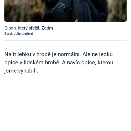
Časopis
Sledujte prima+
Gibon, který přežil. Zatím
Zdroj: Julielangford
Přihlášení
Najít lebku v hrobě je normální. Ale ne lebku
Sledujte nás
opice v lidském hrobě. A navíc opice, kterou
jsme vyhubili.