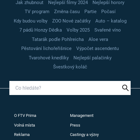
Jak zhubnout
Nejlepší filmy 2024
Nejlepší horory
TV program
Změna času
Partie
Počasí
Kdy budou volby
ZOO Nové začátky
Auto – katalog
7 pádů Honzy Dědka
Volby 2025
Svařené víno
Tatarák podle Pohlreicha
Aloe vera
Pěstování lichořeřišnice
Výpočet ascendentu
Tvarohové knedlíky
Nejlepší palačinky
Švestkový koláč
O FTV Prima
Management
Volná místa
Press
Reklama
Castingy a výzvy