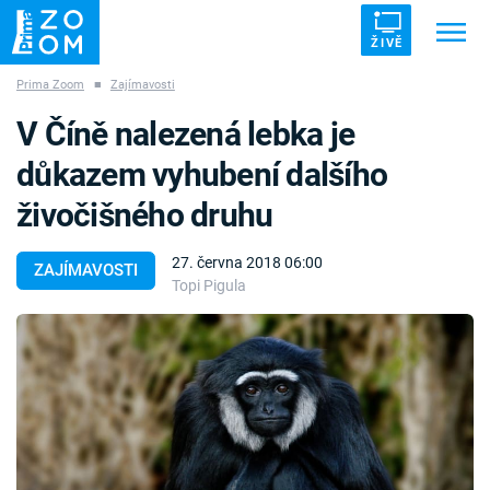
ŽIVĚ
Prima Zoom
■
Zajímavosti
Trendy:
ZRÁDCI
UFO
DRUHÁ SVĚTOVÁ VÁLKA
V Číně nalezená lebka je
ZÁHADY
VETŘELCI DÁVNOVĚKU
důkazem vyhubení dalšího
živočišného druhu
27. června 2018 06:00
ZAJÍMAVOSTI
Topi Pigula
Témata
Témata
Pořady
TV Program