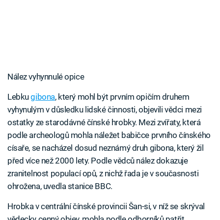
Nález vyhynnulé opice
Lebku
gibona
, který mohl být prvním opičím druhem
vyhynulým v důsledku lidské činnosti, objevili vědci mezi
ostatky ze starodávné čínské hrobky. Mezi zvířaty, která
podle archeologů mohla náležet babičce prvního čínského
císaře, se nacházel dosud neznámý druh gibona, který žil
před více než 2000 lety. Podle vědců nález dokazuje
zranitelnost populací opů, z nichž řada je v současnosti
ohrožena, uvedla stanice BBC.
Hrobka v centrální čínské provincii Šan-si, v níž se skrýval
vědecky cenný objev, mohla podle odborníků patřit