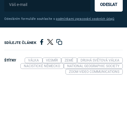
ODESLAT
Odesláním formuláře souhlasíte s
podmínkami zpracování osobních údajů
SDÍLEJTE ČLÁNEK
ŠTÍTKY
VÁLKA
VESMÍR
ZEMĚ
DRUHÁ SVĚTOVÁ VÁLKA
NACISTICKÉ NĚMECKO
NATIONAL GEOGRAPHIC SOCIETY
ZOOM VIDEO COMMUNICATIONS