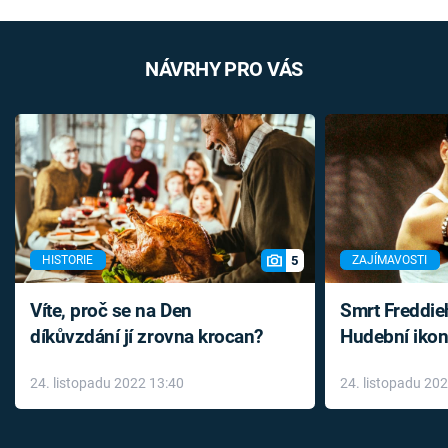
NÁVRHY PRO VÁS
5
HISTORIE
ZAJÍMAVOSTI
Víte, proč se na Den
Smrt Freddie
díkůvzdání jí zrovna krocan?
Hudební ikon
až do konce 
24. listopadu 2022 13:40
24. listopadu 20
léky