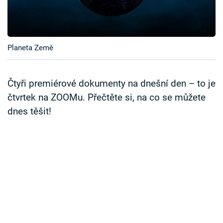
Časopis
Sledujte prima+
Planeta Země
Přihlášení
Čtyři premiérové dokumenty na dnešní den – to je
čtvrtek na ZOOMu. Přečtěte si, na co se můžete
Sledujte nás
dnes těšit!