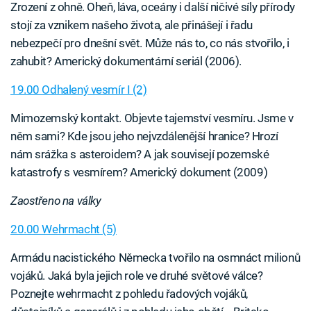
Zrození z ohně. Oheň, láva, oceány i další ničivé síly přírody
stojí za vznikem našeho života, ale přinášejí i řadu
nebezpečí pro dnešní svět. Může nás to, co nás stvořilo, i
zahubit? Americký dokumentární seriál (2006).
19.00 Odhalený vesmír I (2)
Mimozemský kontakt. Objevte tajemství vesmíru. Jsme v
něm sami? Kde jsou jeho nejvzdálenější hranice? Hrozí
nám srážka s asteroidem? A jak souvisejí pozemské
katastrofy s vesmírem? Americký dokument (2009)
Zaostřeno na války
20.00 Wehrmacht (5)
Armádu nacistického Německa tvořilo na osmnáct milionů
vojáků. Jaká byla jejich role ve druhé světové válce?
Poznejte wehrmacht z pohledu řadových vojáků,