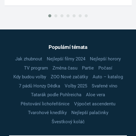
Populární témata
Jak zhubnout
Nejlepší filmy 2024
Nejlepší horory
TV program
Změna času
Partie
Počasí
Kdy budou volby
ZOO Nové začátky
Auto – katalog
7 pádů Honzy Dědka
Volby 2025
Svařené víno
Tatarák podle Pohlreicha
Aloe vera
Pěstování lichořeřišnice
Výpočet ascendentu
Tvarohové knedlíky
Nejlepší palačinky
Švestkový koláč