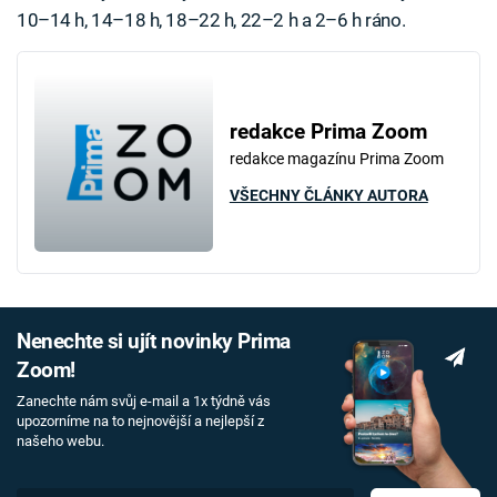
10–14 h, 14–18 h, 18–22 h, 22–2 h a 2–6 h ráno.
redakce Prima Zoom
redakce magazínu Prima Zoom
VŠECHNY ČLÁNKY AUTORA
Nenechte si ujít novinky Prima
Zoom!
Zanechte nám svůj e-mail a 1x týdně vás
upozorníme na to nejnovější a nejlepší z
našeho webu.