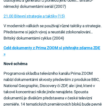
důstojníků a generálů i z pohledu jeho obětí… Britsko-
německý dokumentární seriál (2007)
21.00 Bitevní strategie a taktiky (15)
V moderních válkách se používají různé taktiky a strategie.
Představme si jejich vývoj a neustálé zdokonalování…
Britský dokumentární cyklus (2004)
Celé dokumenty z Prima ZOOM si přehrajte zdarma ZDE
»
Nové schéma
Programová skladba televizního kanálu Prima ZOOM
nabízí dokumentární skvosty především z produkce BBC,
National Geographic, Discovery či ZDF, ale i jiné, které v
takové koncentraci nikde jinde nenajdete. Spousta
dokumentů je divákům představena v české televizní
premiéře. 14 tematických premiérových bloků bude pevně