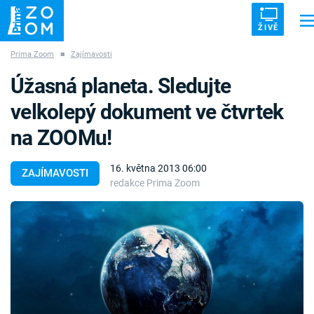
ŽIVĚ
Prima Zoom
■
Zajímavosti
Trendy:
ZRÁDCI
UFO
DRUHÁ SVĚTOVÁ VÁLKA
ZÁHADY
Úžasná planeta. Sledujte
VETŘELCI DÁVNOVĚKU
velkolepý dokument ve čtvrtek
na ZOOMu!
16. května 2013 06:00
ZAJÍMAVOSTI
redakce Prima Zoom
Témata
Témata
Pořady
TV Program