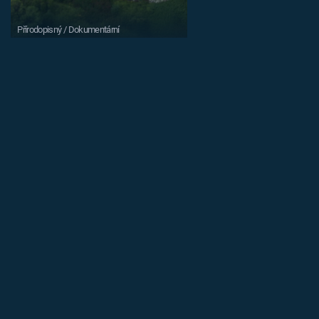
Přírodopisný / Dokumentární