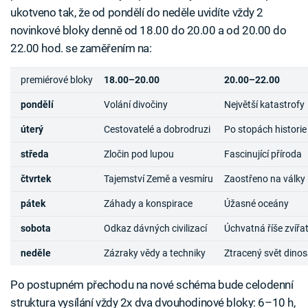
ukotveno tak, že od pondělí do neděle uvidíte vždy 2
novinkové bloky denně od 18.00 do 20.00 a od 20.00 do
22.00 hod. se zaměřením na:
premiérové bloky
18.00–20.00
20.00–22.00
pondělí
Volání divočiny
Největší katastrofy
úterý
Cestovatelé a dobrodruzi
Po stopách historie
středa
Zločin pod lupou
Fascinující příroda
čtvrtek
Tajemství Země a vesmíru
Zaostřeno na války
pátek
Záhady a konspirace
Úžasné oceány
sobota
Odkaz dávných civilizací
Úchvatná říše zvířa
neděle
Zázraky vědy a techniky
Ztracený svět dino
Po postupném přechodu na nové schéma bude celodenní
struktura vysílání vždy 2x dva dvouhodinové bloky: 6–10 h,