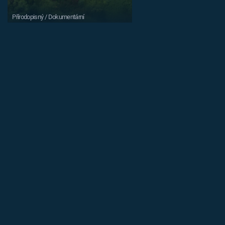
Přírodopisný / Dokumentární