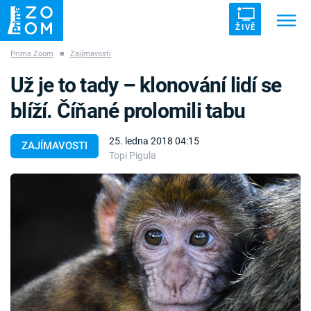
ŽIVĚ
Prima Zoom
■
Zajímavosti
Trendy:
ZRÁDCI
UFO
DRUHÁ SVĚTOVÁ VÁLKA
Už je to tady – klonování lidí se
ZÁHADY
VETŘELCI DÁVNOVĚKU
blíží. Číňané prolomili tabu
25. ledna 2018 04:15
ZAJÍMAVOSTI
Topi Pigula
Témata
Témata
Pořady
TV Program