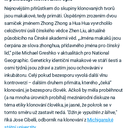
Nejnovějším přírůstkem do skupiny klonovaných tvorů
jsou makakové, tedy primáti. Úspěšným zrozením dvou
samiček jménem Zhong Zhong a Hua Hua vyvrcholilo
celoživotní úsilí čínského vědce Zhen Liu, aktuálně
působícího na Čínské akademii věd. „Jména makaků jsou
čerpána ze slova zhonghua, přídavného jména pro čínský
lid,“ píše Michael Greshko v aktualitách pro National
Geographic. Geneticky identiční makakové ve stáří šesti a
osmi týdnů jsou zdraví a zatím jsou ochováváni v
inkubátoru. Celý pokud bezesporu vyvolá další vlnu
kontroverzí – dalším druhem přimáta, kterého „čeká“
klonování, je bezesporu člověk. Ačkoli by měla proběhnout
(a na mnoha úrovních probíhá) mezinárodní diskuze na
téma etiky klonování člověka, je jasné, že pokrok se v
tomto směru už zastavit nedá.
"Džin je vypuštěn z láhve,
"
říká Jose Cibelli, odborník na klonování z
Michiganské
státní univerzity.