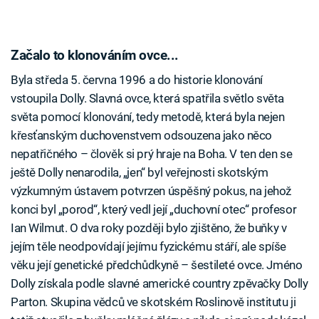
Začalo to klonováním ovce...
Byla středa 5. června 1996 a do historie klonování
vstoupila Dolly. Slavná ovce, která spatřila světlo světa
světa pomocí klonování, tedy metodě, která byla nejen
křesťanským duchovenstvem odsouzena jako něco
nepatřičného – člověk si prý hraje na Boha. V ten den se
ještě Dolly nenarodila, „jen“ byl veřejnosti skotským
výzkumným ústavem potvrzen úspěšný pokus, na jehož
konci byl „porod“, který vedl její „duchovní otec“ profesor
Ian Wilmut. O dva roky později bylo zjištěno, že buňky v
jejím těle neodpovídají jejímu fyzickému stáří, ale spíše
věku její genetické předchůdkyně – šestileté ovce. Jméno
Dolly získala podle slavné americké country zpěvačky Dolly
Parton. Skupina vědců ve skotském Roslinově institutu ji