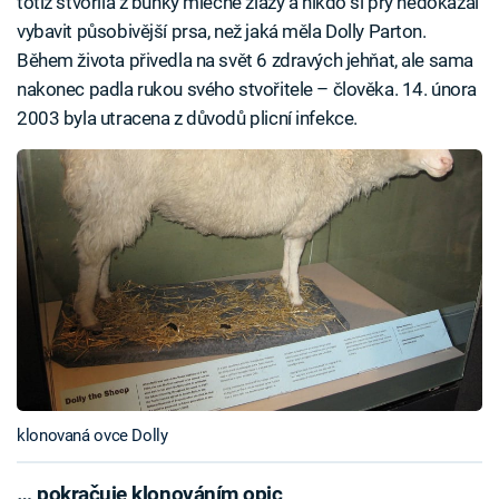
totiž stvořila z buňky mléčné žlázy a nikdo si prý nedokázal
vybavit působivější prsa, než jaká měla Dolly Parton.
Během života přivedla na svět 6 zdravých jehňat, ale sama
nakonec padla rukou svého stvořitele – člověka. 14. února
2003 byla utracena z důvodů plicní infekce.
klonovaná ovce Dolly
… pokračuje klonováním opic