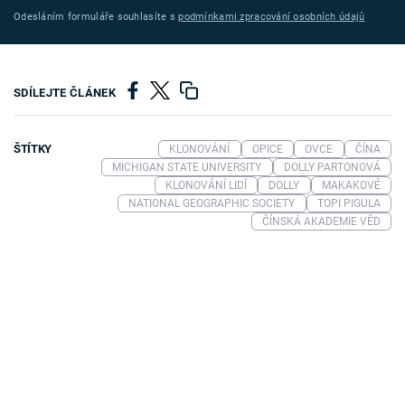
Odesláním formuláře souhlasíte s
podmínkami zpracování osobních údajů
SDÍLEJTE ČLÁNEK
ŠTÍTKY
KLONOVÁNÍ
OPICE
OVCE
ČÍNA
MICHIGAN STATE UNIVERSITY
DOLLY PARTONOVÁ
KLONOVÁNÍ LIDÍ
DOLLY
MAKAKOVÉ
NATIONAL GEOGRAPHIC SOCIETY
TOPI PIGULA
ČÍNSKÁ AKADEMIE VĚD