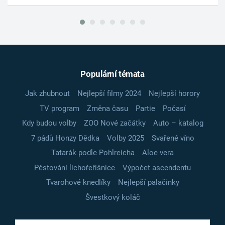
Populární témata
Jak zhubnout
Nejlepší filmy 2024
Nejlepší horory
TV program
Změna času
Partie
Počasí
Kdy budou volby
ZOO Nové začátky
Auto – katalog
7 pádů Honzy Dědka
Volby 2025
Svařené víno
Tatarák podle Pohlreicha
Aloe vera
Pěstování lichořeřišnice
Výpočet ascendentu
Tvarohové knedlíky
Nejlepší palačinky
Švestkový koláč