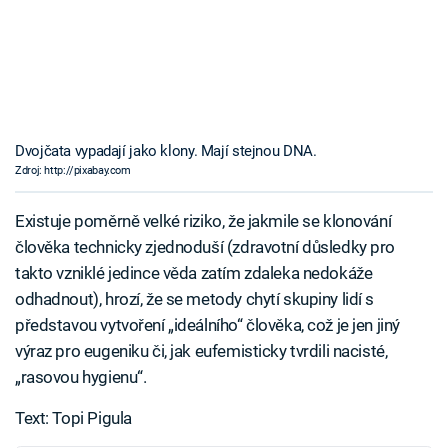
Dvojčata vypadají jako klony. Mají stejnou DNA.
Zdroj: http://pixabay.com
Existuje poměrně velké riziko, že jakmile se klonování
člověka technicky zjednoduší (zdravotní důsledky pro
takto vzniklé jedince věda zatím zdaleka nedokáže
odhadnout), hrozí, že se metody chytí skupiny lidí s
představou vytvoření „ideálního“ člověka, což je jen jiný
výraz pro eugeniku či, jak eufemisticky tvrdili nacisté,
„rasovou hygienu“.
Text: Topi Pigula