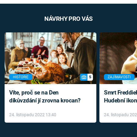
NÁVRHY PRO VÁS
5
HISTORIE
ZAJÍMAVOSTI
Víte, proč se na Den
Smrt Freddie
díkůvzdání jí zrovna krocan?
Hudební ikon
až do konce 
24. listopadu 2022 13:40
24. listopadu 20
léky