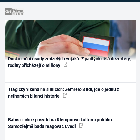
Rusko mění osudy zmizelých vojáků. Z padlých dělá dezertéry,
rodiny přicházejí o miliony
Tragický víkend na silnicích: Zemřelo 8 lidí, jde o jednu z
nejhorších bilancí historie
Babiš si chce posvítit na Klempířovu kulturní politiku.
Samozřejmě budu reagovat, uvedl