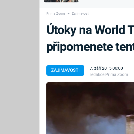
MARIE TEREZIE
vyhynuli
ADOLF HITLER
NAPOLEON
Prima Zoom
■
Zajímavosti
BONAPARTE
ATENTÁT NA
Útoky na World T
REINHARDA
BRITSKÁ
HEYDRICHA
KRÁLOVSKÁ
připomenete ten
RODINA
PRVNÍ SVĚTOVÁ
VÁLKA
7. září 2015 06:00
ZAJÍMAVOSTI
redakce Prima Zoom