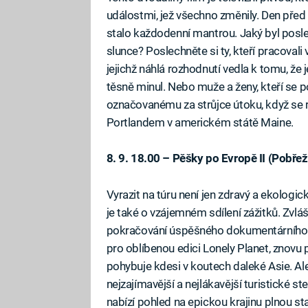
událostmi, jež všechno změnily. Den před 
stalo každodenní mantrou. Jaký byl posl
slunce? Poslechněte si ty, kteří pracoval
jejichž náhlá rozhodnutí vedla k tomu, že
těsně minul. Nebo muže a ženy, kteří se p
označovanému za strůjce útoku, když se 
Portlandem v americkém státě Maine.
8. 9. 18.00 – Pěšky po Evropě II (Pobřež
Vyrazit na túru není jen zdravý a ekologi
je také o vzájemném sdílení zážitků. Zvlá
pokračování úspěšného dokumentárního s
pro oblíbenou edici Lonely Planet, znovu
pohybuje kdesi v koutech daleké Asie. Ale 
nejzajímavější a nejlákavější turistické 
nabízí pohled na epickou krajinu plnou sta