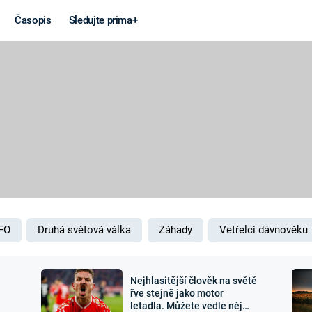
Časopis
Sledujte prima+
Věda a
Války
technika
STUDENÁ V
KORONAVIRUS
VÁLKA VE
VIETNAMU
VESMÍR
VÁLEČNÉ FI
MARS
SERIÁLY
FO
Druhá světová válka
Záhady
Vetřelci dávnověku
Nejhlasitější člověk na světě
Záhady a
Zajímav
řve stejně jako motor
letadla. Můžete vedle něj
konspirace