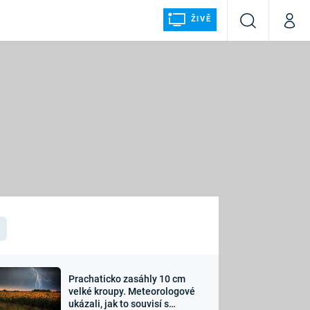
ŽIVĚ
Vyhledávání
Můj p
Prima+
ÁLKA
CNN Prima NEWS
Prima FRESH
Prima LIVING
LMY A
Prima Ženy
Prima LAJK
Prachaticko zasáhly 10 cm
osti
velké kroupy. Meteorologové
Sledujte nás
ukázali, jak to souvisí s