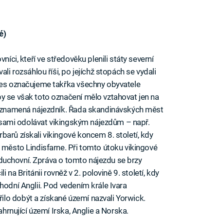
é)
níci, kteří ve středověku plenili státy severní
li rozsáhlou říši, po jejíchž stopách se vydali
dnes označujeme takřka všechny obyvatele
y se však toto označení mělo vztahovat jen na
ng znamená nájezdník. Řada skandinávských měst
li sami odolávat vikingským nájezdům – např.
arů získali vikingové koncem 8. století, kdy
é město Lindisfarne. Při tomto útoku vikingové
ší duchovní. Zpráva o tomto nájezdu se brzy
i na Británii rovněž v 2. polovině 9. století, kdy
hodní Anglii. Pod vedením krále Ivara
lo dobýt a získané území nazvali Yorwick.
ahrnující území Irska, Anglie a Norska.