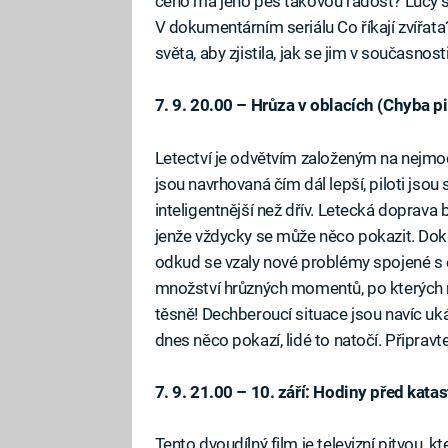
čeho má jeho pes takovou radost? Lucy se
V dokumentárním seriálu Co říkají zvířata
světa, aby zjistila, jak se jim v současno
7. 9. 20.00 – Hrůza v oblacích (Chyba pi
Letectví je odvětvím založeným na nejmo
jsou navrhovaná čím dál lepší, piloti jsou 
inteligentnější než dřív. Letecká doprava 
jenže vždycky se může něco pokazit. Doku
odkud se vzaly nové problémy spojené s é
množství hrůzných momentů, po kterých 
těsně! Dechberoucí situace jsou navíc uk
dnes něco pokazí, lidé to natočí. Připravt
7. 9. 21.00 – 10. září: Hodiny před katas
Tento dvoudílný film je televizní pitvou, 