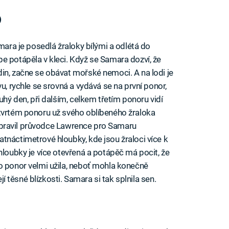
)
amara je posedlá žraloky bílými a odlétá do
e potápěla v kleci. Když se Samara dozví, že
in, začne se obávat mořské nemoci. A na lodi je
u, rychle se srovná a vydává se na první ponor,
uhý den, při dalším, celkem třetím ponoru vidí
čtvrtém ponoru už svého oblíbeného žraloka
 připravil průvodce Lawrence pro Samaru
tnáctimetrové hloubky, kde jsou žraloci více k
hloubky je více otevřená a potápěč má pocit, že
o ponor velmi užila, neboť mohla konečně
ejí těsné blízkosti. Samara si tak splnila sen.