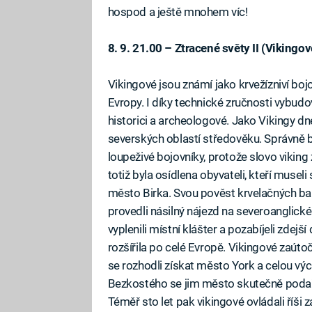
hospod a ještě mnohem víc!
8. 9. 21.00 – Ztracené světy II (Vikingov
Vikingové jsou známí jako krvežízniví bojov
Evropy. I díky technické zručnosti vybudova
historici a archeologové. Jako Vikingy 
severských oblastí středověku. Správně b
loupeživé bojovníky, protože slovo viki
totiž byla osídlena obyvateli, kteří muse
město Birka. Svou pověst krvelačných barb
provedli násilný nájezd na severoanglick
vyplenili místní klášter a pozabíjeli zdej
rozšířila po celé Evropě. Vikingové zaútočil
se rozhodli získat město York a celou výc
Bezkostého se jim město skutečně podaři
Téměř sto let pak vikingové ovládali říši z