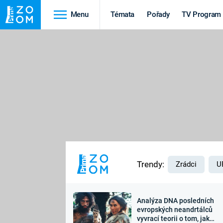
Menu
Témata
Pořady
TV Program
Cestování
Historie
HRADY A ZÁMKY
VIKINGOVÉ
HEDVÁBNÁ STEZKA
EPIDEMIE A
PANDEMIE
PŘÍRODA
STAROVĚKÝ EGYPT
Trendy:
Zrádci
U
Analýza DNA posledních
Druhá
Výročí
evropských neandrtálců
vyvrací teorii o tom, jak
světová válka