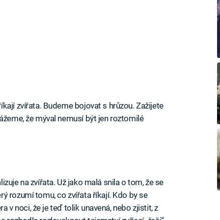
kají zvířata. Budeme bojovat s hrůzou. Zažijete
kážeme, že mýval nemusí být jen roztomilé
zuje na zvířata. Už jako malá snila o tom, že se
 rozumí tomu, co zvířata říkají. Kdo by se
a v noci, že je teď tolik unavená, nebo zjistit, z