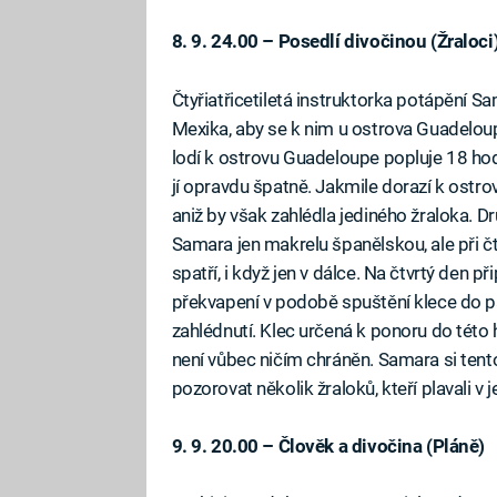
8. 9. 24.00 – Posedlí divočinou (Žraloci
Čtyřiatřicetiletá instruktorka potápění S
Mexika, aby se k nim u ostrova Guadeloup
lodí k ostrovu Guadeloupe popluje 18 hod
jí opravdu špatně. Jakmile dorazí k ostrov
aniž by však zahlédla jediného žraloka. Dr
Samara jen makrelu španělskou, ale při 
spatří, i když jen v dálce. Na čtvrtý den
překvapení v podobě spuštění klece do pa
zahlédnutí. Klec určená k ponoru do této 
není vůbec ničím chráněn. Samara si tent
pozorovat několik žraloků, kteří plavali v j
9. 9. 20.00 – Člověk a divočina (Pláně)