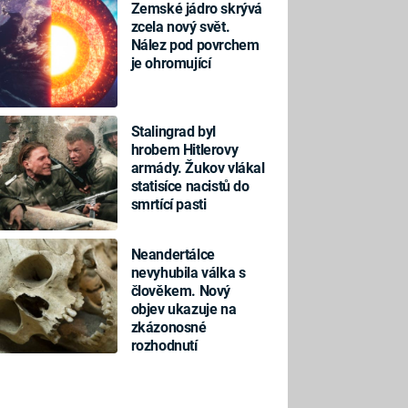
Zemské jádro skrývá
zcela nový svět.
Nález pod povrchem
je ohromující
Stalingrad byl
hrobem Hitlerovy
armády. Žukov vlákal
statisíce nacistů do
smrtící pasti
Neandertálce
nevyhubila válka s
člověkem. Nový
objev ukazuje na
zkázonosné
rozhodnutí