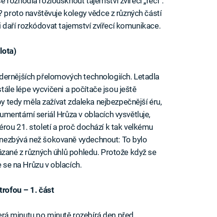
 rozhodla rozlousknout tajemství zvířecí „řeči“.
? proto navštěvuje kolegy vědce z různých částí
sti daří rozkódovat tajemství zvířecí komunikace.
lota)
dernějších přelomových technologiích. Letadla
stále lépe vycvičeni a počítače jsou ještě
by tedy měla zažívat zdaleka nejbezpečnější éru,
mentární seriál Hrůza v oblacích vysvětluje,
rou 21. století a proč dochází k tak velkému
nezbývá než šokovaně vydechnout: To bylo
ázané z různých úhlů pohledu. Protože když se
e se na Hrůzu v oblacích.
trofou – 1. část
která minutu po minutě rozebírá den před