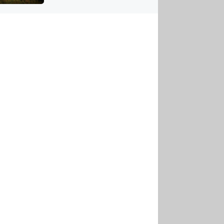
US
tornádem
RSUS
ZE A