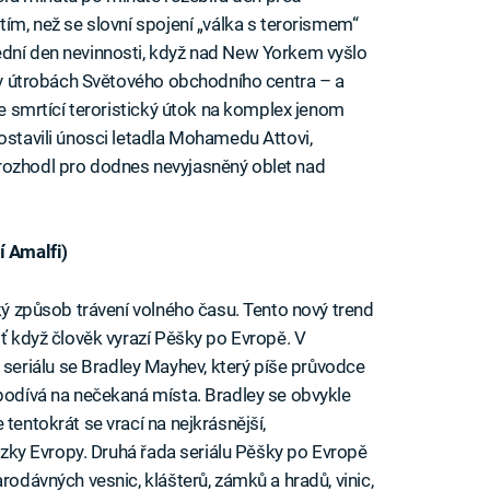
tím, než se slovní spojení „válka s terorismem“
ední den nevinnosti, když nad New Yorkem vyšlo
i v útrobách Světového obchodního centra – a
 je smrtící teroristický útok na komplex jenom
ostavili únosci letadla Mohamedu Attovi,
rozhodl pro dodnes nevyjasněný oblet nad
í Amalfi)
cký způsob trávení volného času. Tento nový trend
šť když člověk vyrazí Pěšky po Evropě. V
eriálu se Bradley Mayhev, který píše průvodce
 podívá na nečekaná místa. Bradley se obvykle
tentokrát se vrací na nejkrásnější,
stezky Evropy. Druhá řada seriálu Pěšky po Evropě
rodávných vesnic, klášterů, zámků a hradů, vinic,