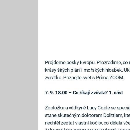
Projdeme pěšky Evropu. Prozradíme, co ří
krásy širých plání i mořských hloubek. U
zvířátko. Poznejte svět s Prima ZOOM.
7. 9. 18.00 – Co říkají zvířata? 1. část
Zooložka a vědkyně Lucy Coole se speciali
stane skutečným doktorem Dolittlem, který
nechtěl zeptat vlastní kočky, co dělala včer