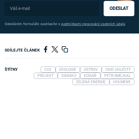
ODESLAT
Odesláním formuláře souhlasíte s
podmínkami zpracování osobních údajů
SDÍLEJTE ČLÁNEK
ŠTÍTKY
CO2
EKOLOGIE
OSTROV
OXID UHLIČITÝ
PROJEKT
DÁNSKO
KODAŇ
PETR SMEJKAL
ZELENÁ ENERGIE
HOLMENE