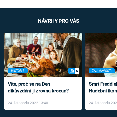
NÁVRHY PRO VÁS
5
HISTORIE
ZAJÍMAVOSTI
Víte, proč se na Den
Smrt Freddie
díkůvzdání jí zrovna krocan?
Hudební ikon
až do konce 
24. listopadu 2022 13:40
24. listopadu 20
léky