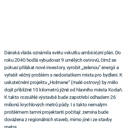
Dánská vláda oznámila světu vskutku ambiciózní plán. Do
roku 2040 hodlá vybudovat 9 umělých ostrovů, čímž se
pokusí přilákat nové investory, vyrobit „zelenou“ energii a
vyřešit věčný problém s nedostatkem místa pro bydlení. K
uskutečnění projektu „Holmene“ (malé ostrovy) by mělo
dojít přibližně 10 kilometrů jižně od hlavního města Kodaň.
K takto rozsáhlé výstavbě bude zapotřebí odhadem 26
milionů krychlových metrů půdy. I s takto nemalým
problémem tamní projektanti počítají: zemina bude
dovážena z regionálních staveb, mimo jiné i ze stavby
metra.