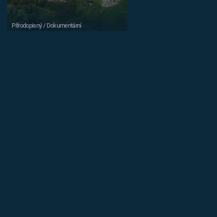
Přírodopisný / Dokumentární