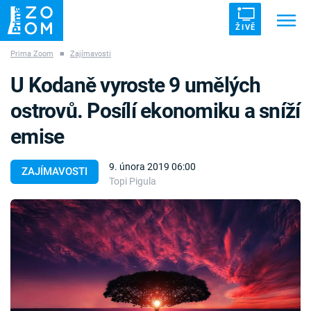
ŽIVĚ
Prima Zoom
■
Zajímavosti
Trendy:
ZRÁDCI
UFO
DRUHÁ SVĚTOVÁ VÁLKA
U Kodaně vyroste 9 umělých
ZÁHADY
VETŘELCI DÁVNOVĚKU
ostrovů. Posílí ekonomiku a sníží
emise
9. února 2019 06:00
ZAJÍMAVOSTI
Topi Pigula
Témata
Témata
Pořady
TV Program