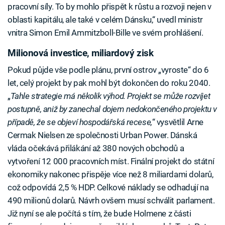
pracovní síly. To by mohlo přispět k růstu a rozvoji nejen v
oblasti kapitálu, ale také v celém Dánsku,“ uvedl ministr
vnitra Simon Emil Ammitzboll-Bille ve svém prohlášení.
Milionová investice, miliardový zisk
Pokud půjde vše podle plánu, první ostrov „vyroste“ do 6
let, celý projekt by pak mohl být dokončen do roku 2040.
„
Tahle strategie má několik výhod. Projekt se může rozvíjet
postupně, aniž by zanechal dojem nedokončeného projektu v
případě, že se objeví hospodářská recese,
“ vysvětlil Arne
Cermak Nielsen ze společnosti Urban Power. Dánská
vláda očekává přilákání až 380 nových obchodů a
vytvoření 12 000 pracovních míst. Finální projekt do státní
ekonomiky nakonec přispěje více než 8 miliardami dolarů,
což odpovídá 2,5 % HDP. Celkové náklady se odhadují na
490 milionů dolarů. Návrh ovšem musí schválit parlament.
Již nyní se ale počítá s tím, že bude Holmene z části