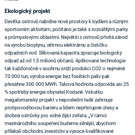
Ekologický projekt
Devítka ostrovů nabídne nové prostory k bydlení a různým
sportovním aktivitám, počítáno je také s rozsáhlými parky
a průmyslovými oblastmi. Největší z ostrovů přivítá závod
na výrobu bioplynu, větrnou elektrárnu a čističku
odpadních vod. Slibovaná kapacita zpracuje biologický
odpad až od 1,5 milionů občanů. Aplikované technologie
tak každoročně v souhrnu sníží produkci CO2 o nejméně
70 000 tun, výroba energie bez fosilních paliv pak
přesáhne 300 000 MWh. Taková hodnota odpovídá asi 25
% spotřeby energie obyvatel Kodaně. Vskutku
megalomanský projekt v neposlední řadě zahrnuje
protipovodňovou bariéru a lidem nepřístupné útesy a
drobné ostrůvky pro volně žijící zvířata. „V rámci
mezinárodního soupeření budeme silnější, abychom
přilákali obchodní, investiční a vysoce kvalifikované