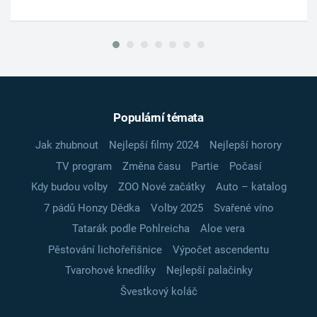
Populární témata
Jak zhubnout
Nejlepší filmy 2024
Nejlepší horory
TV program
Změna času
Partie
Počasí
Kdy budou volby
ZOO Nové začátky
Auto – katalog
7 pádů Honzy Dědka
Volby 2025
Svařené víno
Tatarák podle Pohlreicha
Aloe vera
Pěstování lichořeřišnice
Výpočet ascendentu
Tvarohové knedlíky
Nejlepší palačinky
Švestkový koláč