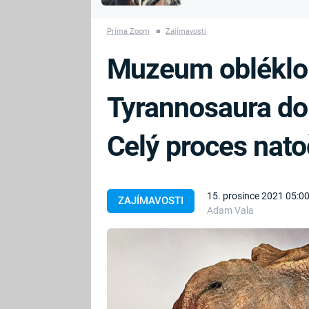
MARIE TEREZIE
vyhynuli
ADOLF HITLER
NAPOLEON
Prima Zoom
■
Zajímavosti
BONAPARTE
ATENTÁT NA
Muzeum obléklo
REINHARDA
BRITSKÁ
HEYDRICHA
KRÁLOVSKÁ
Tyrannosaura do
RODINA
PRVNÍ SVĚTOVÁ
VÁLKA
Celý proces nato
15. prosince 2021 05:0
ZAJÍMAVOSTI
Adam Vala