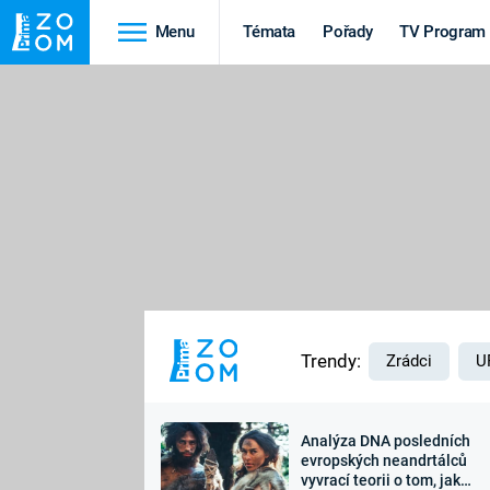
Menu
Témata
Pořady
TV Program
Cestování
Historie
HRADY A ZÁMKY
VIKINGOVÉ
HEDVÁBNÁ STEZKA
EPIDEMIE A
PANDEMIE
PŘÍRODA
STAROVĚKÝ EGYPT
Trendy:
Zrádci
U
Analýza DNA posledních
Druhá
Výročí
evropských neandrtálců
vyvrací teorii o tom, jak
světová válka