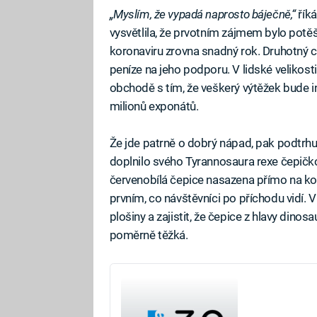
„Myslím, že vypadá naprosto báječně,“
říká
vysvětlila, že prvotním zájmem bylo potěš
koronaviru zrovna snadný rok. Druhotný c
peníze na jeho podporu. V lidské velikosti 
obchodě s tím, že veškerý výtěžek bude 
milionů exponátů.
Že jde patrně o dobrý nápad, pak podtrhu
doplnilo svého Tyrannosaura rexe čepičk
červenobílá čepice nasazena přímo na kost
prvním, co návštěvníci po příchodu vidí. 
plošiny a zajistit, že čepice z hlavy dinos
poměrně těžká.