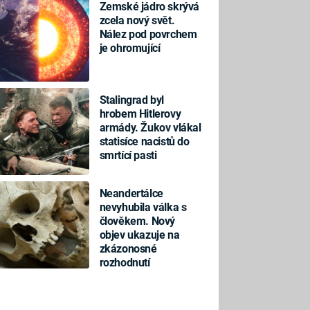
Zemské jádro skrývá
zcela nový svět.
Nález pod povrchem
je ohromující
Stalingrad byl
hrobem Hitlerovy
armády. Žukov vlákal
statisíce nacistů do
smrtící pasti
Neandertálce
nevyhubila válka s
člověkem. Nový
objev ukazuje na
zkázonosné
rozhodnutí