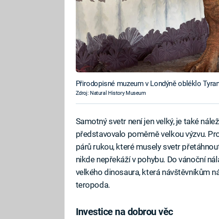
Přirodopisné muzeum v Londýně obléklo Tyran
Zdroj: Natural History Museum
Samotný svetr není jen velký, je také nál
představovalo poměrně velkou výzvu. Pro
párů rukou, které musely svetr přetáhnout
nikde nepřekáží v pohybu. Do vánoční nál
velkého dinosaura, která návštěvníkům 
teropoda.
Investice na dobrou věc