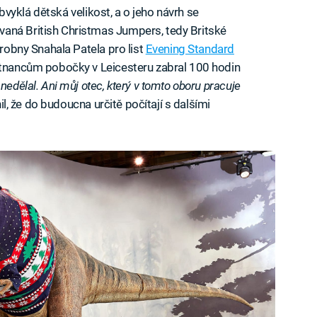
 obvyklá dětská velikost, a o jeho návrh se
aná British Christmas Jumpers, tedy Britské
ýrobny Snahala Patela pro list
Evening Standard
ěstnancům pobočky v Leicesteru zabral 100 hodin
nedělal. Ani můj otec, který v tomto oboru pracuje
il, že do budoucna určitě počítají s dalšími