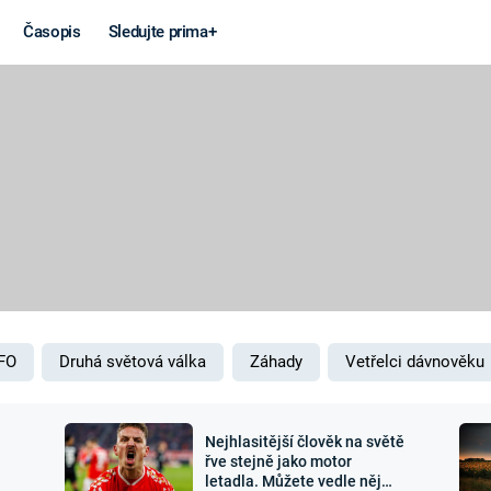
Časopis
Sledujte prima+
Věda a
Války
technika
STUDENÁ V
KORONAVIRUS
VÁLKA VE
VIETNAMU
VESMÍR
VÁLEČNÉ FI
MARS
SERIÁLY
FO
Druhá světová válka
Záhady
Vetřelci dávnověku
Nejhlasitější člověk na světě
Záhady a
Zajímav
řve stejně jako motor
letadla. Můžete vedle něj
konspirace