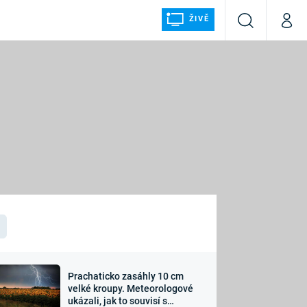
ŽIVĚ
Vyhledávání
Můj p
Prima+
ÁLKA
CNN Prima NEWS
Prima FRESH
Prima LIVING
LMY A
Prima Ženy
Prima LAJK
Prachaticko zasáhly 10 cm
osti
velké kroupy. Meteorologové
Sledujte nás
ukázali, jak to souvisí s