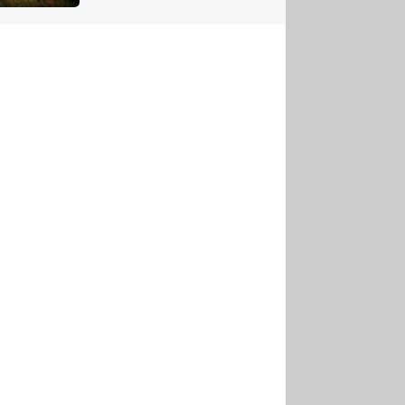
US
tornádem
RSUS
ZE A