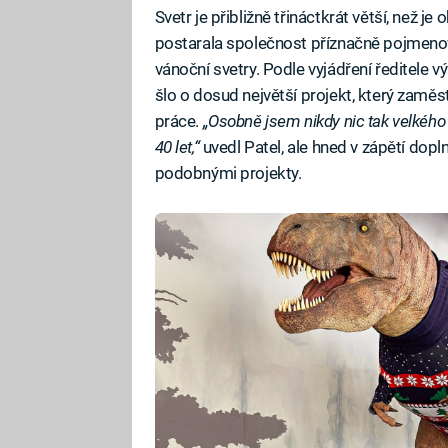
Svetr je přibližně třináctkrát větší, než je
postarala společnost příznačně pojmenov
vánoční svetry. Podle vyjádření ředitele v
šlo o dosud největší projekt, který zam
práce.
„Osobně jsem nikdy nic tak velkého 
40 let,“
uvedl Patel, ale hned v zápětí dopln
podobnými projekty.