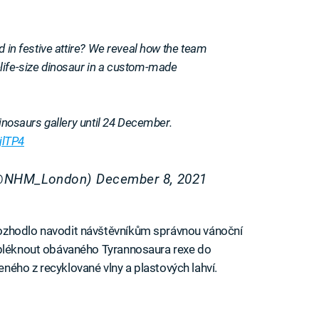
d in festive attire? We reveal how the team
life-size dinosaur in a custom-made
Dinosaurs gallery until 24 December.
jlTP4
 (@NHM_London)
December 8, 2021
ozhodlo navodit návštěvníkům správnou vánoční
obléknout obávaného Tyrannosaura rexe do
ého z recyklované vlny a plastových lahví.