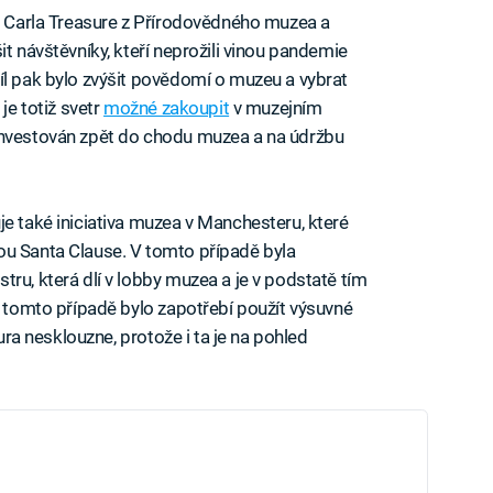
 Carla Treasure z Přírodovědného muzea a
it návštěvníky, kteří neprožili vinou pandemie
íl pak bylo zvýšit povědomí o muzeu a vybrat
je totiž svetr
možné zakoupit
v muzejním
investován zpět do chodu muzea a na údržbu
je také iniciativa muzea v Manchesteru, které
ou Santa Clause. V tomto případě byla
ru, která dlí v lobby muzea a je v podstatě tím
V tomto případě bylo zapotřebí použít výsuvné
aura nesklouzne, protože i ta je na pohled