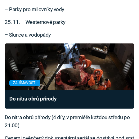
– Parky pro milovníky vody
25. 11. – Westernové parky
– Slunce a vodopády
ZAJÍMAVOSTI
Do nitra obrů přírody
Do nitra obrů přírody (4 díly, v premiéře každou středu po
21.00)
Cenami ověnčený dokumentární seriál se dostává pod srst