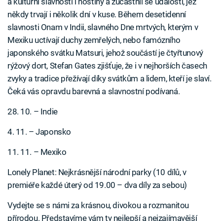
a kulturní slavnosti i hostiny a zúčastnil se událostí, jež
někdy trvají i několik dní v kuse. Během desetidenní
slavnosti Onam v Indii, slavného Dne mrtvých, kterým v
Mexiku uctívají duchy zemřelých, nebo famózního
japonského svátku Matsuri, jehož součástí je čtyřtunový
rýžový dort, Stefan Gates zjišťuje, že i v nejhorších časech
zvyky a tradice přežívají díky svátkům a lidem, kteří je slaví.
Čeká vás opravdu barevná a slavnostní podívaná.
28. 10. – Indie
4. 11. – Japonsko
11. 11. – Mexiko
Lonely Planet: Nejkrásnější národní parky (10 dílů, v
premiéře každé úterý od 19.00 – dva díly za sebou)
Vydejte se s námi za krásnou, divokou a rozmanitou
přírodou. Představíme vám ty nejlepší a nejzajímavější