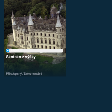
PŘEHRÁT
Skotsko z výšky
Přírodopisný / Dokumentární