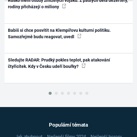
Rusko mění osudy zmizelých vojáků. Z padlých dělá dezertéry,
rodiny přicházejí o miliony
Babiš si chce posvítit na Klempířovu kulturní politiku.
Samozřejmě budu reagovat, uvedl
Sledujte RADAR: Prudký pokles teplot, pak atakování
čtyřicítek. Kdy v Česku udeří bouřky?
Populární témata
Jak zhubnout
Nejlepší filmy 2024
Nejlepší horory