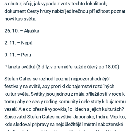
s chutí zjišťují, jak vypadá život v těchto lokalitách,
dokument Cesty hrůzy nabízí jedinečnou příležitost poznat
nový kus světa.
26. 10. – Aljaška
2. 11. – Nepál
9. 11. – Peru
Planeta svátků (3 díly, v premiéře každé úterý po 18.00)
Stefan Gates se rozhodl poznat nejpozoruhodnější
festivaly na světě, aby pronikl do tajemství rozdílných
kultur světa. Svátky jsou jednou z mála příležitostí v roce k
tomu, aby se sešly rodiny, komunity i celé státy k bujarému
veselí. Ale co přesně vypovídají o lidech a jejich kulturách?
Spisovatel Stefan Gates navštívil Japonsko, Indii a Mexiko,
kde sledoval přípravy na nejdůležitější místní náboženské