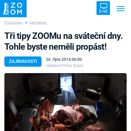
ŽIVĚ
Prima Zoom
■
Zajímavosti
Trendy:
ZRÁDCI
UFO
DRUHÁ SVĚTOVÁ VÁLKA
Tři tipy ZOOMu na sváteční dny.
ZÁHADY
VETŘELCI DÁVNOVĚKU
Tohle byste neměli propást!
26. října 2014 06:00
ZAJÍMAVOSTI
redakce Prima Zoom
Témata
Témata
Pořady
TV Program