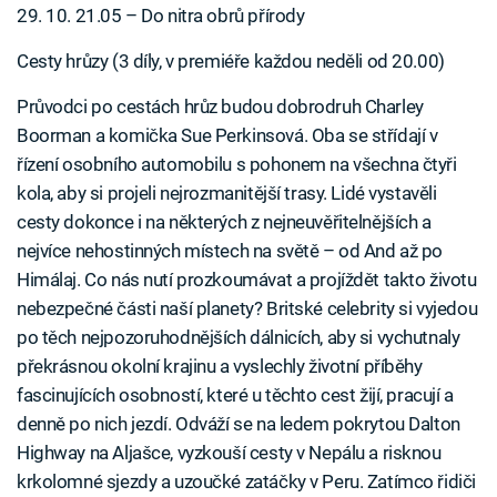
29. 10. 21.05 – Do nitra obrů přírody
Cesty hrůzy (3 díly, v premiéře každou neděli od 20.00)
Průvodci po cestách hrůz budou dobrodruh Charley
Boorman a komička Sue Perkinsová. Oba se střídají v
řízení osobního automobilu s pohonem na všechna čtyři
kola, aby si projeli nejrozmanitější trasy. Lidé vystavěli
cesty dokonce i na některých z nejneuvěřitelnějších a
nejvíce nehostinných místech na světě – od And až po
Himálaj. Co nás nutí prozkoumávat a projíždět takto životu
nebezpečné části naší planety? Britské celebrity si vyjedou
po těch nejpozoruhodnějších dálnicích, aby si vychutnaly
překrásnou okolní krajinu a vyslechly životní příběhy
fascinujících osobností, které u těchto cest žijí, pracují a
denně po nich jezdí. Odváží se na ledem pokrytou Dalton
Highway na Aljašce, vyzkouší cesty v Nepálu a risknou
krkolomné sjezdy a uzoučké zatáčky v Peru. Zatímco řidiči