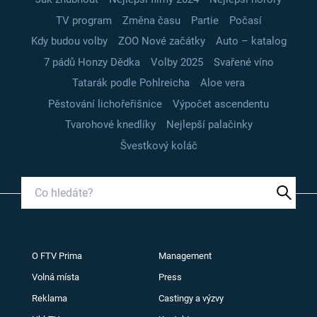
TV program
Změna času
Partie
Počasí
Kdy budou volby
ZOO Nové začátky
Auto – katalog
7 pádů Honzy Dědka
Volby 2025
Svařené víno
Tatarák podle Pohlreicha
Aloe vera
Pěstování lichořeřišnice
Výpočet ascendentu
Tvarohové knedlíky
Nejlepší palačinky
Švestkový koláč
O FTV Prima
Management
Volná místa
Press
Reklama
Castingy a výzvy