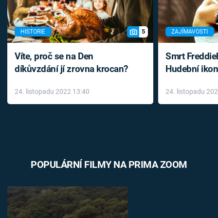
5
HISTORIE
ZAJÍMAVOSTI
Víte, proč se na Den
Smrt Freddie
díkůvzdání jí zrovna krocan?
Hudební ikon
až do konce 
24. listopadu 2022 13:40
24. listopadu 20
léky
POPULÁRNÍ FILMY NA PRIMA ZOOM