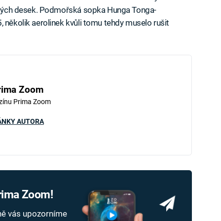
rických desek. Podmořská sopka Hunga Tonga-
 několik aerolinek kvůli tomu tehdy muselo rušit
rima Zoom
zínu Prima Zoom
ÁNKY AUTORA
Prima Zoom!
dně vás upozorníme