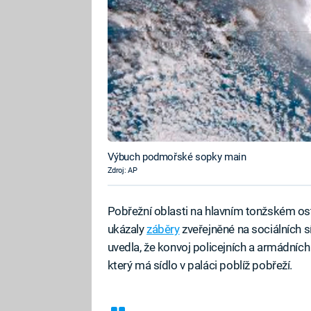
Výbuch podmořské sopky main
Zdroj: AP
Pobřežní oblasti na hlavním tonžském ost
ukázaly
záběry
zveřejněné na sociálních 
uvedla, že konvoj policejních a armádních
který má sídlo v paláci poblíž pobřeží.