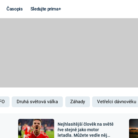
Časopis
Sledujte prima+
Věda a
Války
technika
STUDENÁ V
KORONAVIRUS
VÁLKA VE
VIETNAMU
VESMÍR
VÁLEČNÉ FI
MARS
SERIÁLY
FO
Druhá světová válka
Záhady
Vetřelci dávnověku
Nejhlasitější člověk na světě
Záhady a
Zajímav
řve stejně jako motor
letadla. Můžete vedle něj
konspirace