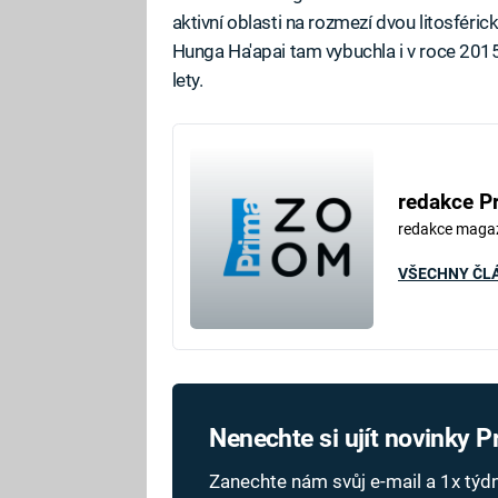
aktivní oblasti na rozmezí dvou litosfé
Hunga Ha'apai tam vybuchla i v roce 2015,
lety.
redakce P
redakce maga
VŠECHNY ČL
Nenechte si ujít novinky 
Zanechte nám svůj e-mail a 1x tý