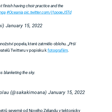
t finish having choir practice and the
nga
#Oceania
pic.twitter.com/j1poqeJ5Td
ni)
January 15, 2022
nožství popela, které zatmělo oblohu. „
Prší
ivatelů Twitteru v popisku k
fotografiím
.
s blanketing the sky.
folau (@sakakimoana)
January 15, 2022
metrů severně od Nového Zélandu v tektonicky