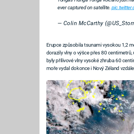
ever captured on satellite.
pic.twitt
— Colin McCarthy (@US_Sto
Erupce způsobila tsunami vysokou 1,2 me
dorazily vlny o výšce přes 80 centimetrů
byly přílivové vlny vysoké zhruba 60 cen
moře vydal dokonce i Nový Zéland vzdále