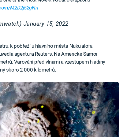
er.com/M2D2j52gNn
rmwatch)
January 15, 2022
tru, k pobřeží u hlavního města Nuku'alofa
, uvedla agentura Reuters. Na Americké Samoi
timetrů. Varování před vlnami a vzestupem hladiny
ný skoro 2 000 kilometrů.