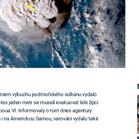
tném výbuchu podmořského vulkánu vydalo
řes jeden metr se museli evakuovat lidé žijící
upoua VI. Informovaly o tom dnes agentury
la i na Americkou Samou, varování vydalo také