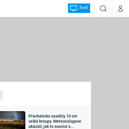
ŽIVĚ
Vyhledávání
Můj p
Prima+
ÁLKA
CNN Prima NEWS
Prima FRESH
Prima LIVING
LMY A
Prima Ženy
Prima LAJK
Prachaticko zasáhly 10 cm
osti
velké kroupy. Meteorologové
Sledujte nás
ukázali, jak to souvisí s