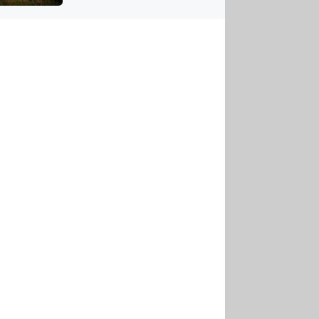
US
tornádem
RSUS
ZE A