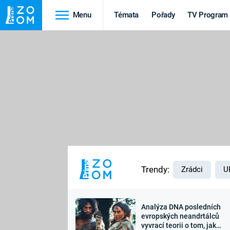
Menu
Témata
Pořady
TV Program
Cestování
Historie
HRADY A ZÁMKY
VIKINGOVÉ
HEDVÁBNÁ STEZKA
EPIDEMIE A
PANDEMIE
PŘÍRODA
STAROVĚKÝ EGYPT
Trendy:
Zrádci
U
Analýza DNA posledních
Druhá
Výročí
evropských neandrtálců
vyvrací teorii o tom, jak
světová válka