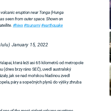
e volcanic eruption near Tonga (Hunga
 as seen from outer space. Shown on
tellite.
#hiwx
#tsunami
#earthquake
lulu)
January 15, 2022
pai, která leží asi 65 kilometrů od metropole
u (dnes brzy ráno SEČ), uvedl australský
ázaly, jak se nad mořskou hladinou zvedl
popela, páry a sopečných plynů do výšky zhruba
 one of the most violent volcano eruptions