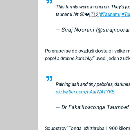
This family were in church. They’d jus
tsunami hit 😩❤️🇹🇴
#Tsunami
#To
— Siraj Noorani (@sirajnoora
Po erupci se do ovzduší dostalo i velké m
popel a drobné kamínky,
“ uvedl jeden z už
Raining ash and tiny pebbles, darknes
pic.twitter.com/hAaiWATYKE
— Dr Faka’iloatonga Taumoe
Souostroví Tonga leží zhruba 1 900 kilo