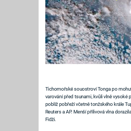
Tichomořské souostroví Tonga po mohu
varování před tsunami, kvůli vlně vysoké p
poblíž pobřeží včetně tonžského krále T
Reuters a AP. Menší přílivová vlna dorazi
Fidži.