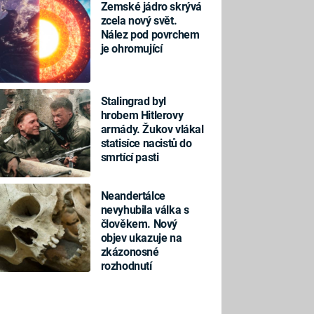
Zemské jádro skrývá
zcela nový svět.
Nález pod povrchem
je ohromující
Stalingrad byl
hrobem Hitlerovy
armády. Žukov vlákal
statisíce nacistů do
smrtící pasti
Neandertálce
nevyhubila válka s
člověkem. Nový
objev ukazuje na
zkázonosné
rozhodnutí