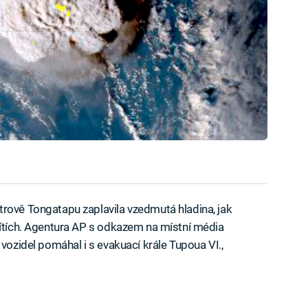
rově Tongatapu zaplavila vzedmutá hladina, jak
sítích. Agentura AP s odkazem na místní média
 vozidel pomáhal i s evakuací krále Tupoua VI.,