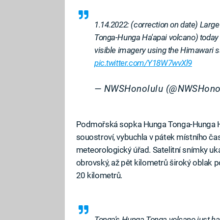
1.14.2022: (correction on date) Larg
Tonga-Hunga Ha'apai volcano) today
visible imagery using the Himawari sa
pic.twitter.com/Y18W7wvXl9
— NWSHonolulu (@NWSHono
Podmořská sopka Hunga Tonga-Hunga Ha’a
souostroví, vybuchla v pátek místního čas
meteorologický úřad. Satelitní snímky uk
obrovský, až pět kilometrů široký oblak 
20 kilometrů.
Tonga's Hunga Tonga volcano just had