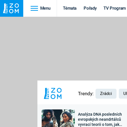
Menu
Témata
Pořady
TV Program
Cestování
Historie
HRADY A ZÁMKY
VIKINGOVÉ
HEDVÁBNÁ STEZKA
EPIDEMIE A
PANDEMIE
PŘÍRODA
STAROVĚKÝ EGYPT
Trendy:
Zrádci
U
Analýza DNA posledních
Druhá
Výročí
evropských neandrtálců
vyvrací teorii o tom, jak
světová válka