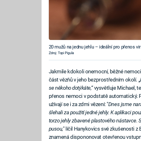
20 mužů na jednu jehlu – ideální pro přenos vi
Zdroj: Topi Pigula
Jakmile kdokoli onemocní, běžné nemoci 
část vězňů v jeho bezprostředním okolí. „
se někoho dotýkáte,“
vysvětluje Michael, 
přenos nemoci v podstatě automatický. Př
užívají se i za zdmi vězení: "
Dnes jsme naraz
šlehali za použití jedné jehly. K aplikaci p
torzo jehly zbavené plastového nástavce. St
pusou,
" líčil Hanykovics své zkušenosti 
znamená dispononovat otevřenou vstupní b