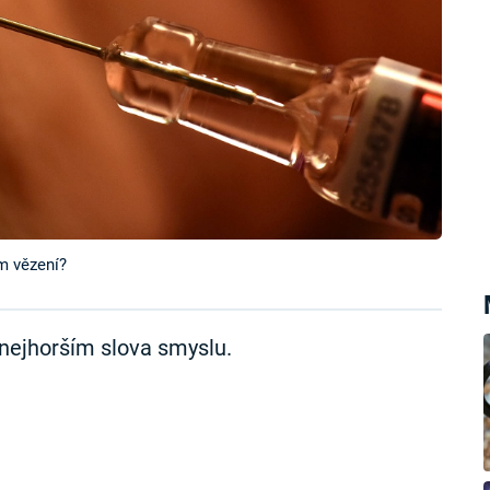
m vězení?
 nejhorším slova smyslu.