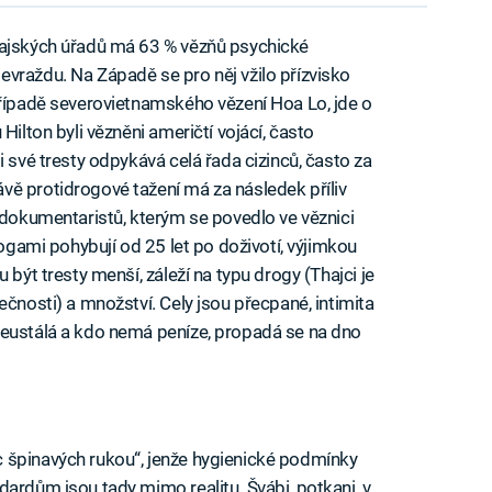
hajských úřadů má 63 % vězňů psychické
vraždu. Na Západě se pro něj vžilo přízvisko
případě severovietnamského vězení Hoa Lo, jde o
Hilton byli vězněni američtí vojácí, často
i své tresty odpykává celá řada cizinců, často za
ě protidrogové tažení má za následek příliv
e dokumentaristů, kterým se povedlo ve věznici
rogami pohybují od 25 let po doživotí, výjimkou
 být tresty menší, záleží na typu drogy (Thajci je
ečnosti) a množství. Cely jsou přecpané, intimita
neustálá a kdo nemá peníze, propadá se na dno
 špinavých rukou“, jenže hygienické podmínky
dardům jsou tady mimo realitu. Švábi, potkani, v