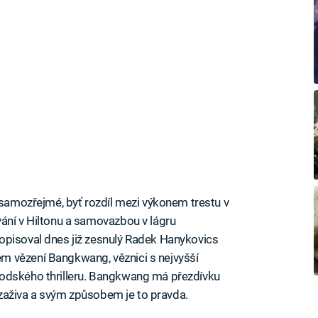
e samozřejmé, byť rozdíl mezi výkonem trestu v
ání v Hiltonu a samovazbou v lágru
opisoval dnes již zesnulý Radek Hanykovics
m vězení Bangkwang, věznici s nejvyšší
oodského thrilleru. Bangkwang má přezdívku
i zaživa a svým způsobem je to pravda.