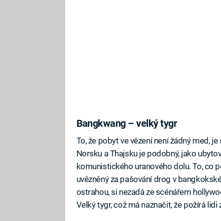
Bangkwang – velký tygr
To, že pobyt ve vězení není žádný med, j
Norsku a Thajsku je podobný, jako ubytov
komunistického uranového dolu. To, co p
uvězněný za pašování drog v bangkokské
ostrahou, si nezadá ze scénářem hollyw
Velký tygr, což má naznačit, že požírá lid