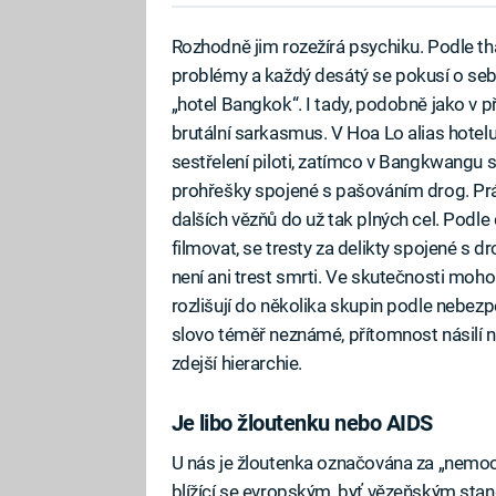
Rozhodně jim rozežírá psychiku. Podle t
problémy a každý desátý se pokusí o sebe
„hotel Bangkok“. I tady, podobně jako v 
brutální sarkasmus. V Hoa Lo alias hotelu 
sestřelení piloti, zatímco v Bangkwangu s
prohřešky spojené s pašováním drog. Práv
dalších vězňů do už tak plných cel. Podl
filmovat, se tresty za delikty spojené s d
není ani trest smrti. Ve skutečnosti mohou
rozlišují do několika skupin podle nebezp
slovo téměř neznámé, přítomnost násilí 
zdejší hierarchie.
Je libo žloutenku nebo AIDS
U nás je žloutenka označována za „nemoc
blížící se evropským, byť vězeňským stan