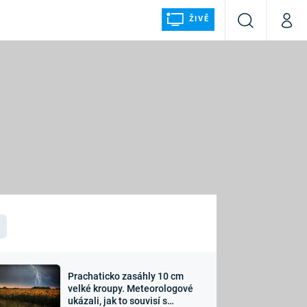
ŽIVĚ
Vyhledávání
Můj p
Prima+
ÁLKA
CNN Prima NEWS
Prima FRESH
Prima LIVING
LMY A
Prima Ženy
Prima LAJK
Prachaticko zasáhly 10 cm
osti
velké kroupy. Meteorologové
Sledujte nás
ukázali, jak to souvisí s