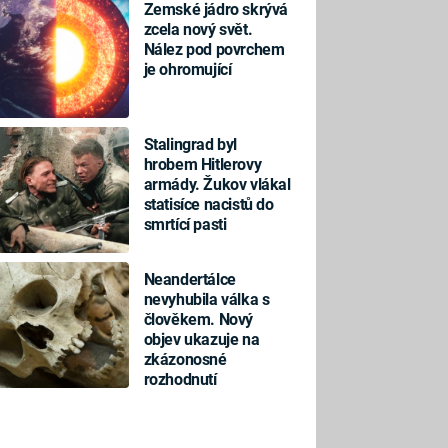
Zemské jádro skrývá
zcela nový svět.
Nález pod povrchem
je ohromující
Stalingrad byl
hrobem Hitlerovy
armády. Žukov vlákal
statisíce nacistů do
smrtící pasti
Neandertálce
nevyhubila válka s
člověkem. Nový
objev ukazuje na
zkázonosné
rozhodnutí