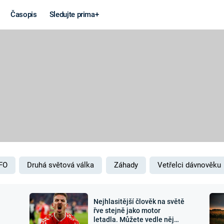
Časopis
Sledujte prima+
Věda a
Války
technika
STUDENÁ V
KORONAVIRUS
VÁLKA VE
VIETNAMU
VESMÍR
VÁLEČNÉ FI
MARS
SERIÁLY
FO
Druhá světová válka
Záhady
Vetřelci dávnověku
Nejhlasitější člověk na světě
Záhady a
Zajímav
řve stejně jako motor
letadla. Můžete vedle něj
konspirace