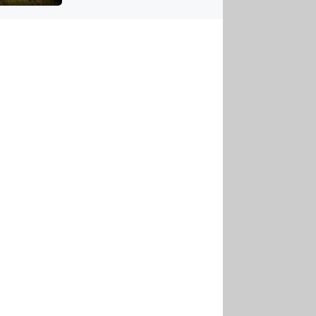
US
tornádem
RSUS
ZE A