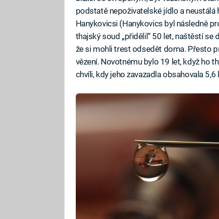
podstatě nepoživatelské jídlo a neustál
Hanykovicsi (Hanykovics byl následně pr
thajský soud „přidělil“ 50 let, naštěstí se
že si mohli trest odsedět doma. Přesto pr
vězení. Novotnému bylo 19 let, když ho tha
chvíli, kdy jeho zavazadla obsahovala 5,6 