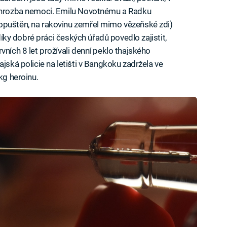
á hrozba nemoci. Emilu Novotnému a Radku
opuštěn, na rakovinu zemřel mimo vězeňské zdi)
 díky dobré práci českých úřadů povedlo zajistit,
vních 8 let prožívali denní peklo thajského
jská policie na letišti v Bangkoku zadržela ve
kg heroinu.