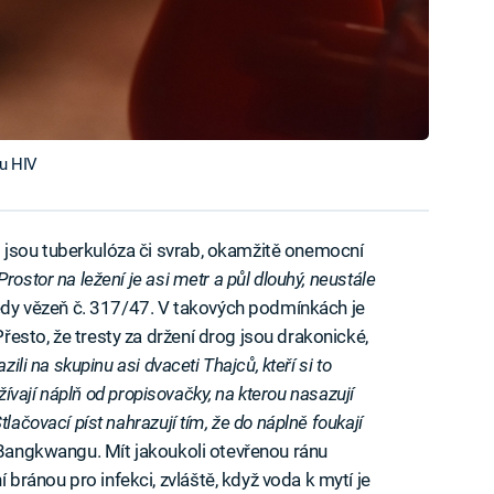
ru HIV
jsou tuberkulóza či svrab, okamžitě onemocní
Prostor na ležení je asi metr a půl dlouhý, neustále
tedy vězeň č. 317/47. V takových podmínkách je
esto, že tresty za držení drog jsou drakonické,
ili na skupinu asi dvaceti Thajců, kteří si to
oužívají náplň od propisovačky, na kterou nasazují
lačovací píst nahrazují tím, že do náplně foukají
z Bangkwangu. Mít jakoukoli otevřenou ránu
ránou pro infekci, zvláště, když voda k mytí je