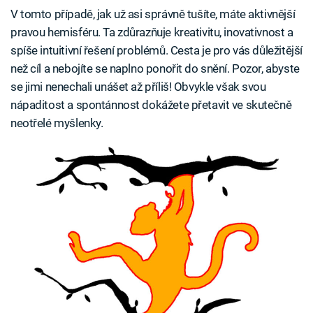
V tomto případě, jak už asi správně tušíte, máte aktivnější
pravou hemisféru. Ta zdůrazňuje kreativitu, inovativnost a
spíše intuitivní řešení problémů. Cesta je pro vás důležitější
než cíl a nebojíte se naplno ponořit do snění. Pozor, abyste
se jimi nenechali unášet až příliš! Obvykle však svou
nápaditost a spontánnost dokážete přetavit ve skutečně
neotřelé myšlenky.