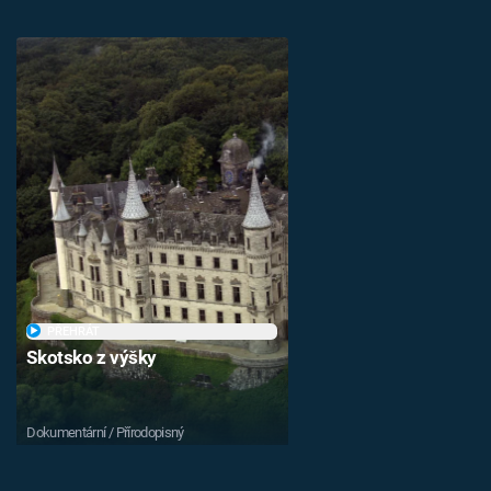
PŘEHRÁT
Skotsko z výšky
Dokumentární / Přírodopisný