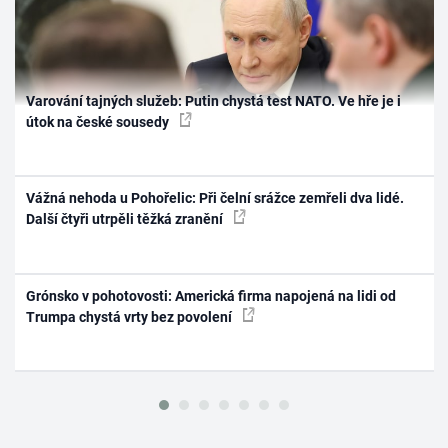
Varování tajných služeb: Putin chystá test NATO. Ve hře je i
útok na české sousedy
Vážná nehoda u Pohořelic: Při čelní srážce zemřeli dva lidé.
Další čtyři utrpěli těžká zranění
Grónsko v pohotovosti: Americká firma napojená na lidi od
Trumpa chystá vrty bez povolení