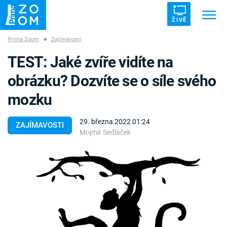
ŽIVĚ
Prima Zoom
■
Zajímavosti
Trendy:
ZRÁDCI
UFO
DRUHÁ SVĚTOVÁ VÁLKA
TEST: Jaké zvíře vidíte na
ZÁHADY
VETŘELCI DÁVNOVĚKU
obrázku? Dozvíte se o síle svého
mozku
29. března 2022 01:24
ZAJÍMAVOSTI
Mojmír Sedláček
Témata
Témata
Pořady
TV Program