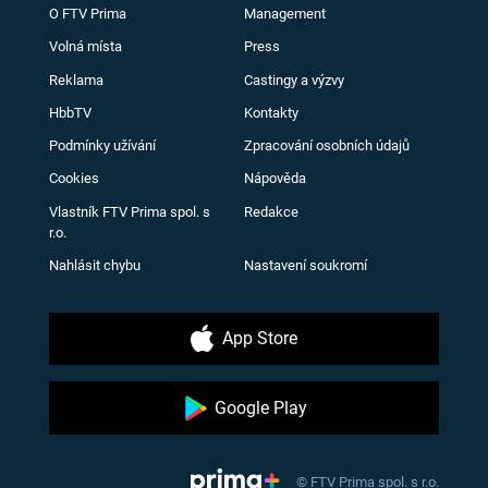
O FTV Prima
Management
Volná místa
Press
Reklama
Castingy a výzvy
HbbTV
Kontakty
Podmínky užívání
Zpracování osobních údajů
Cookies
Nápověda
Vlastník FTV Prima spol. s
Redakce
r.o.
Nahlásit chybu
Nastavení soukromí
App Store
Google Play
© FTV Prima spol. s r.o.