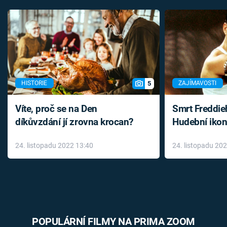
5
HISTORIE
ZAJÍMAVOSTI
Víte, proč se na Den
Smrt Freddie
díkůvzdání jí zrovna krocan?
Hudební ikon
až do konce 
24. listopadu 2022 13:40
24. listopadu 20
léky
POPULÁRNÍ FILMY NA PRIMA ZOOM