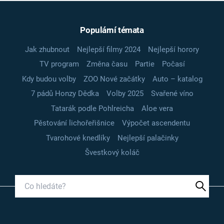
Populární témata
Jak zhubnout
Nejlepší filmy 2024
Nejlepší horory
TV program
Změna času
Partie
Počasí
Kdy budou volby
ZOO Nové začátky
Auto – katalog
7 pádů Honzy Dědka
Volby 2025
Svařené víno
Tatarák podle Pohlreicha
Aloe vera
Pěstování lichořeřišnice
Výpočet ascendentu
Tvarohové knedlíky
Nejlepší palačinky
Švestkový koláč