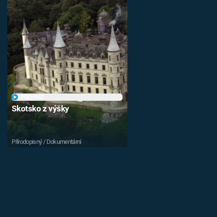
PŘEHRÁT
Skotsko z výšky
Přírodopisný / Dokumentární