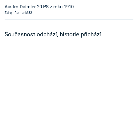
Časopis
Austro-Daimler 20 PS z roku 1910
Zdroj: RomanM82
Sledujte prima+
Současnost odchází, historie přichází
Přihlášení
Sledujte nás