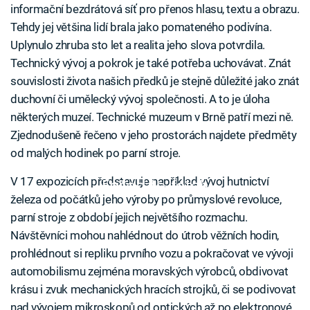
informační bezdrátová síť pro přenos hlasu, textu a obrazu.
Tehdy jej většina lidí brala jako pomateného podivína.
Uplynulo zhruba sto let a realita jeho slova potvrdila.
Technický vývoj a pokrok je také potřeba uchovávat. Znát
souvislosti života našich předků je stejně důležité jako znát
duchovní či umělecký vývoj společnosti. A to je úloha
některých muzeí. Technické muzeum v Brně patří mezi ně.
Zjednodušeně řečeno v jeho prostorách najdete předměty
od malých hodinek po parní stroje.
V 17 expozicích představuje například vývoj hutnictví
Failed to fetch
železa od počátků jeho výroby po průmyslové revoluce,
parní stroje z období jejich největšího rozmachu.
Návštěvníci mohou nahlédnout do útrob věžních hodin,
prohlédnout si repliku prvního vozu a pokračovat ve vývoji
automobilismu zejména moravských výrobců, obdivovat
krásu i zvuk mechanických hracích strojků, či se podivovat
nad vývojem mikroskopů od optických až po elektronové.