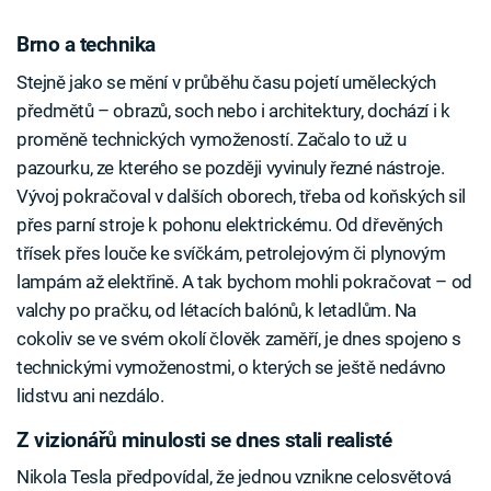
Brno a technika
Stejně jako se mění v průběhu času pojetí uměleckých
předmětů – obrazů, soch nebo i architektury, dochází i k
proměně technických vymožeností. Začalo to už u
pazourku, ze kterého se později vyvinuly řezné nástroje.
Vývoj pokračoval v dalších oborech, třeba od koňských sil
přes parní stroje k pohonu elektrickému. Od dřevěných
třísek přes louče ke svíčkám, petrolejovým či plynovým
lampám až elektřině. A tak bychom mohli pokračovat – od
valchy po pračku, od létacích balónů, k letadlům. Na
cokoliv se ve svém okolí člověk zaměří, je dnes spojeno s
technickými vymoženostmi, o kterých se ještě nedávno
lidstvu ani nezdálo.
Z vizionářů minulosti se dnes stali realisté
Nikola Tesla předpovídal, že jednou vznikne celosvětová