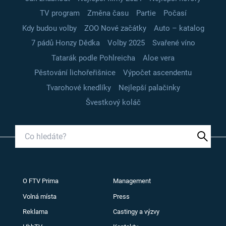
TV program
Změna času
Partie
Počasí
Kdy budou volby
ZOO Nové začátky
Auto – katalog
7 pádů Honzy Dědka
Volby 2025
Svařené víno
Tatarák podle Pohlreicha
Aloe vera
Pěstování lichořeřišnice
Výpočet ascendentu
Tvarohové knedlíky
Nejlepší palačinky
Švestkový koláč
O FTV Prima
Management
Volná místa
Press
Reklama
Castingy a výzvy