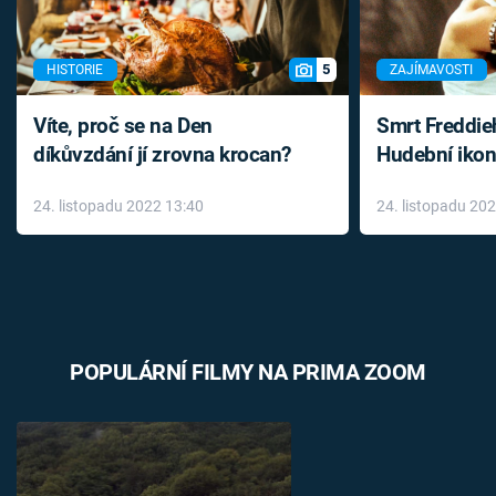
5
HISTORIE
ZAJÍMAVOSTI
Víte, proč se na Den
Smrt Freddie
díkůvzdání jí zrovna krocan?
Hudební ikon
až do konce 
24. listopadu 2022 13:40
24. listopadu 20
léky
POPULÁRNÍ FILMY NA PRIMA ZOOM