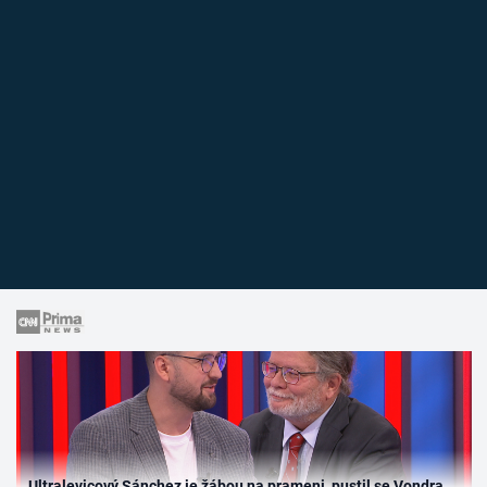
Ultralevicový Sánchez je žábou na prameni, pustil se Vondra