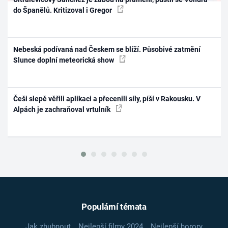
do Španělů. Kritizoval i Gregor
Nebeská podívaná nad Českem se blíží. Působivé zatmění
Slunce doplní meteorická show
Češi slepě věřili aplikaci a přecenili síly, píší v Rakousku. V
Alpách je zachraňoval vrtulník
Populární témata
Jak zhubnout
Nejlepší filmy 2024
Nejlepší horory