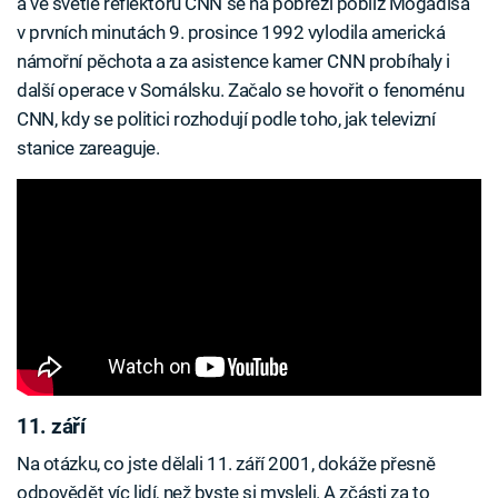
a ve světle reflektorů CNN se na pobřeží poblíž Mogadiša
v prvních minutách 9. prosince 1992 vylodila americká
námořní pěchota a za asistence kamer CNN probíhaly i
další operace v Somálsku. Začalo se hovořit o fenoménu
CNN, kdy se politici rozhodují podle toho, jak televizní
stanice zareaguje.
11. září
Na otázku, co jste dělali 11. září 2001, dokáže přesně
odpovědět víc lidí, než byste si mysleli. A zčásti za to