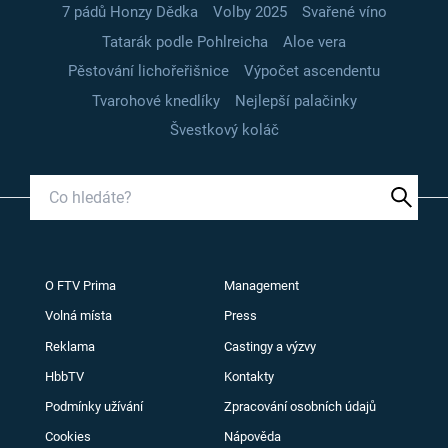
7 pádů Honzy Dědka
Volby 2025
Svařené víno
Tatarák podle Pohlreicha
Aloe vera
Pěstování lichořeřišnice
Výpočet ascendentu
Tvarohové knedlíky
Nejlepší palačinky
Švestkový koláč
O FTV Prima
Management
Volná místa
Press
Reklama
Castingy a výzvy
HbbTV
Kontakty
Podmínky užívání
Zpracování osobních údajů
Cookies
Nápověda