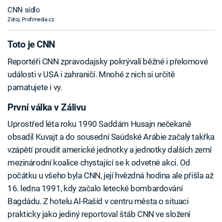
CNN sídlo
Zdroj: Profimedia.cz
Toto je CNN
Reportéři CNN zpravodajsky pokrývali běžné i přelomové
události v USA i zahraničí. Mnohé z nich si určitě
pamatujete i vy.
První válka v Zálivu
Uprostřed léta roku 1990 Saddám Husajn nečekaně
obsadil Kuvajt a do sousední Saúdské Arábie začaly takřka
vzápětí proudit americké jednotky a jednotky dalších zemí
mezinárodní koalice chystající se k odvetné akci. Od
počátku u všeho byla CNN, její hvězdná hodina ale přišla až
16. ledna 1991, kdy začalo letecké bombardování
Bagdádu. Z hotelu Al-Rašíd v centru města o situaci
prakticky jako jediný reportoval štáb CNN ve složení