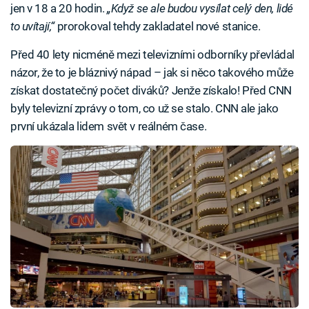
jen v 18 a 20 hodin.
„Když se ale budou vysílat celý den, lidé
to uvítají,“
prorokoval tehdy zakladatel nové stanice.
Před 40 lety nicméně mezi televizními odborníky převládal
názor, že to je bláznivý nápad – jak si něco takového může
získat dostatečný počet diváků? Jenže získalo! Před CNN
byly televizní zprávy o tom, co už se stalo. CNN ale jako
první ukázala lidem svět v reálném čase.