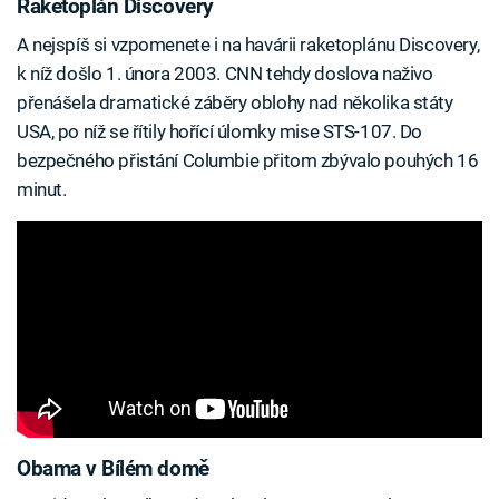
Raketoplán Discovery
A nejspíš si vzpomenete i na havárii raketoplánu Discovery,
k níž došlo 1. února 2003. CNN tehdy doslova naživo
přenášela dramatické záběry oblohy nad několika státy
USA, po níž se řítily hořící úlomky mise STS-107. Do
bezpečného přistání Columbie přitom zbývalo pouhých 16
minut.
Obama v Bílém domě