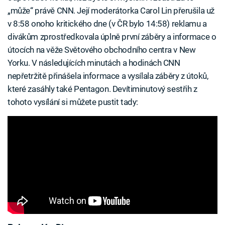
„může“ právě CNN. Její moderátorka Carol Lin přerušila už
v 8:58 onoho kritického dne (v ČR bylo 14:58) reklamu a
divákům zprostředkovala úplně první záběry a informace o
útocích na věže Světového obchodního centra v New
Yorku. V následujících minutách a hodinách CNN
nepřetržitě přinášela informace a vysílala záběry z útoků,
které zasáhly také Pentagon. Devítiminutový sestřih z
tohoto vysílání si můžete pustit tady: