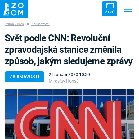
ŽIVĚ
Prima Zoom
■
Zajímavosti
Trendy:
ZRÁDCI
UFO
DRUHÁ SVĚTOVÁ VÁLKA
Svět podle CNN: Revoluční
ZÁHADY
VETŘELCI DÁVNOVĚKU
zpravodajská stanice změnila
způsob, jakým sledujeme zprávy
28. února 2020 10:30
ZAJÍMAVOSTI
Miroslav Honsů
Témata
Témata
Pořady
TV Program