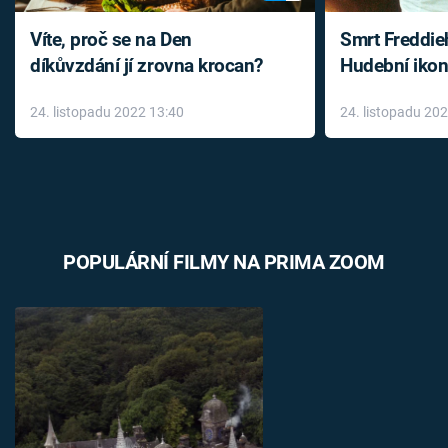
Víte, proč se na Den
Smrt Freddie
díkůvzdání jí zrovna krocan?
Hudební ikon
až do konce 
24. listopadu 2022 13:40
24. listopadu 20
léky
POPULÁRNÍ FILMY NA PRIMA ZOOM