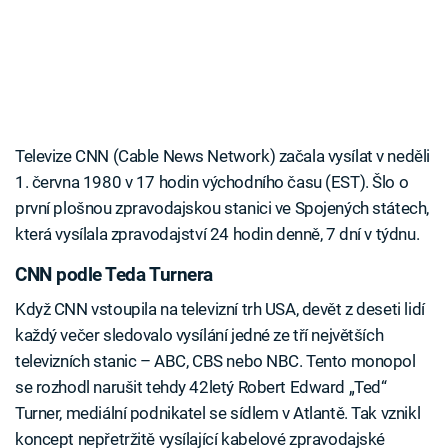
Televize CNN (Cable News Network) začala vysílat v neděli
1. června 1980 v 17 hodin východního času (EST). Šlo o
první plošnou zpravodajskou stanici ve Spojených státech,
která vysílala zpravodajství 24 hodin denně, 7 dní v týdnu.
CNN podle Teda Turnera
Když CNN vstoupila na televizní trh USA, devět z deseti lidí
každý večer sledovalo vysílání jedné ze tří největších
televizních stanic – ABC, CBS nebo NBC. Tento monopol
se rozhodl narušit tehdy 42letý Robert Edward „Ted“
Turner, mediální podnikatel se sídlem v Atlantě. Tak vznikl
koncept nepřetržitě vysílající kabelové zpravodajské