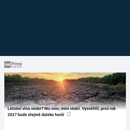
Letošní vlna veder? Nic moc, míní vědci. Vysvětlili, proč rok
2027 bude zřejmě daleko horší