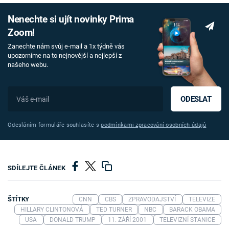
Nenechte si ujít novinky Prima
Zoom!
Zanechte nám svůj e-mail a 1x týdně vás
upozorníme na to nejnovější a nejlepší z
našeho webu.
ODESLAT
Odesláním formuláře souhlasíte s
podmínkami zpracování osobních údajů
SDÍLEJTE ČLÁNEK
ŠTÍTKY
CNN
CBS
ZPRAVODAJSTVÍ
TELEVIZE
HILLARY CLINTONOVÁ
TED TURNER
NBC
BARACK OBAMA
USA
DONALD TRUMP
11. ZÁŘÍ 2001
TELEVIZNÍ STANICE