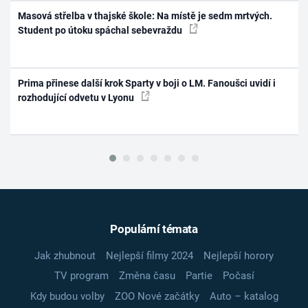
Masová střelba v thajské škole: Na místě je sedm mrtvých.
Student po útoku spáchal sebevraždu
Prima přinese další krok Sparty v boji o LM. Fanoušci uvidí i
rozhodující odvetu v Lyonu
Populární témata
Jak zhubnout
Nejlepší filmy 2024
Nejlepší horory
TV program
Změna času
Partie
Počasí
Kdy budou volby
ZOO Nové začátky
Auto – katalog