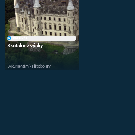
PŘEHRÁT
Skotsko z výšky
Dokumentární / Přírodopisný