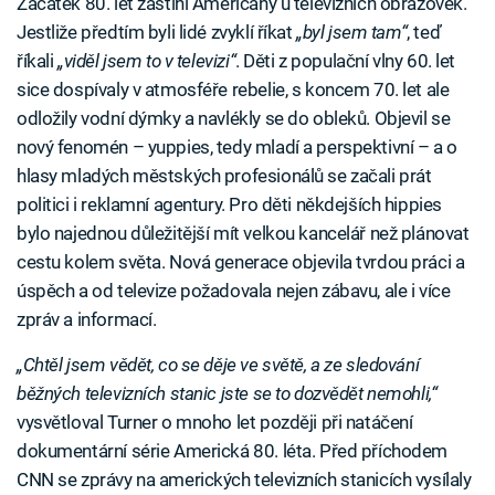
Začátek 80. let zastihl Američany u televizních obrazovek.
Jestliže předtím byli lidé zvyklí říkat
„byl jsem tam“
, teď
říkali
„viděl jsem to v televizi“
. Děti z populační vlny 60. let
sice dospívaly v atmosféře rebelie, s koncem 70. let ale
odložily vodní dýmky a navlékly se do obleků. Objevil se
nový fenomén – yuppies, tedy mladí a perspektivní – a o
hlasy mladých městských profesionálů se začali prát
politici i reklamní agentury. Pro děti někdejších hippies
bylo najednou důležitější mít velkou kancelář než plánovat
cestu kolem světa. Nová generace objevila tvrdou práci a
úspěch a od televize požadovala nejen zábavu, ale i více
zpráv a informací.
„Chtěl jsem vědět, co se děje ve světě, a ze sledování
běžných televizních stanic jste se to dozvědět nemohli,“
vysvětloval Turner o mnoho let později při natáčení
dokumentární série Americká 80. léta. Před příchodem
CNN se zprávy na amerických televizních stanicích vysílaly