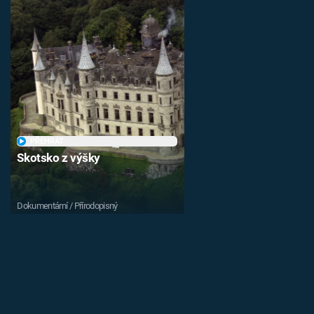
PŘEHRÁT
Skotsko z výšky
Dokumentární / Přírodopisný