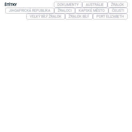
ŠTÍTKY
DOKUMENTY
AUSTRÁLIE
ŽRALOK
JIHOAFRICKÁ REPUBLIKA
ŽRALOCI
KAPSKÉ MĚSTO
ČELISTI
VELKÝ BÍLÝ ŽRALOK
ŽRALOK BÍLÝ
PORT ELIZABETH