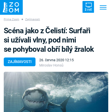
ŽIVĚ
Prima Zoom
■
Zajímavosti
Trendy:
ZRÁDCI
UFO
DRUHÁ SVĚTOVÁ VÁLKA
Scéna jako z Čelistí: Surfaři
ZÁHADY
VETŘELCI DÁVNOVĚKU
si užívali vlny, pod nimi
se pohyboval obří bílý žralok
26. června 2020 12:15
ZAJÍMAVOSTI
Miroslav Honsů
Témata
Témata
Pořady
TV Program