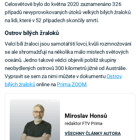
Celosvětově bylo do května 2020 zaznamenáno 326
případů nevyprovokovaných útoků velkých bílých žraloků
na lidi, které v 52 případech skončily smrtí.
Ostrov bílých žraloků
Velcí bílí žraloci jsou samotářští lovci, kvůli rozmnožování
se ale shromažďují na několika málo místech světových
oceánů. Jedno takové vědci objevili poblíž skupiny
neobydlených ostrovů 300 kilometrů jižně od Austrálie.
Vypravit se sem za nimi můžete v dokumentu
Ostrov
bílých žraloků
online na
Prima ZOOM
.
Failed to fetch
Miroslav Honsů
redaktor FTV Prima
VŠECHNY ČLÁNKY AUTORA