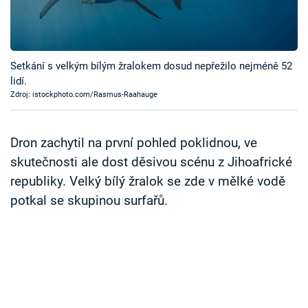
Časopis
Sledujte prima+
Setkání s velkým bílým žralokem dosud nepřežilo nejméně 52
lidí.
Přihlášení
Zdroj: istockphoto.com/Rasmus-Raahauge
Sledujte nás
Dron zachytil na první pohled poklidnou, ve
skutečnosti ale dost děsivou scénu z Jihoafrické
republiky. Velký bílý žralok se zde v mělké vodě
potkal se skupinou surfařů.