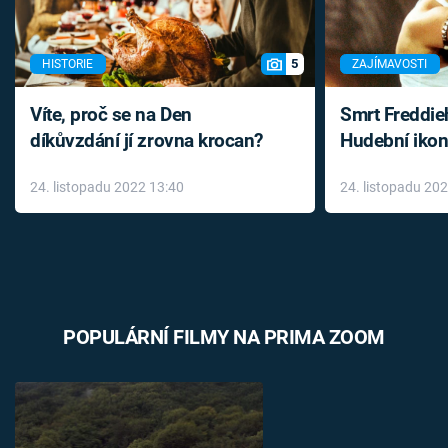
5
HISTORIE
ZAJÍMAVOSTI
Víte, proč se na Den
Smrt Freddie
díkůvzdání jí zrovna krocan?
Hudební ikon
až do konce 
24. listopadu 2022 13:40
24. listopadu 20
léky
POPULÁRNÍ FILMY NA PRIMA ZOOM