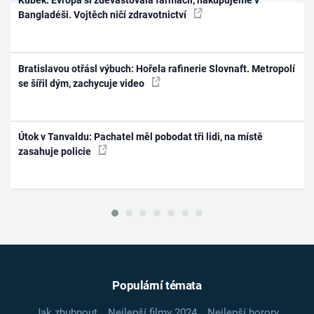
Kubek: Evropa si zdevastovala farmacii, nakupujeme v
Bangladéši. Vojtěch ničí zdravotnictví
Bratislavou otřásl výbuch: Hořela rafinerie Slovnaft. Metropolí
se šířil dým, zachycuje video
Útok v Tanvaldu: Pachatel měl pobodat tři lidi, na místě
zasahuje policie
Populární témata
Jak zhubnout
Nejlepší filmy 2024
Nejlepší horory