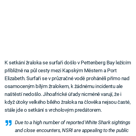
K setkání žraloka se surfaři došlo v Pettenberg Bay ležícím
přibližně na půl cesty mezi Kapským Městem a Port
Elizabeth. Surfaři se v průzračné vodě proháněli přímo nad
osamoceným bílým žralokem, k žádnému incidentu ale
naštěstí nedošlo. Jihoafrické úřady nicméně varují, že i
když útoky velkého bílého žraloka na člověka nejsou časté,
stále jde o setkání s vrcholovým predátorem.
Due to a high number of reported White Shark sightings
and close encounters, NSRI are appealing to the public