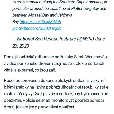
exercise caution along the Southern Cape coastline, in
particular around the coastline of Plettenberg Bay and
between Mossel Bay and Jeffreys
Bay.
https://t.co/IKbxE3tNhh
pic.twitter.com/3uI02FGgSc
— National Sea Rescue Institute (@NSRI)
June
23, 2020
Podle jihoafrické odbornice na žraloky Sarah Wariesové je
z videa pořízeného dronem zřejmé, že žralok o surfařích
věděl a zkoumal, co jsou zač.
Počet pozorování, a dokonce blízkých setkání s velkými
bílými žraloky na jižním pobřeží Jihoafrické republiky stále
roste a úřady vyzývají plavce a surfaře, aby byli maximálně
obezřetní. Policie se snaží monitorovat pobřeží pomocí
dronů, jde ale jen o preventivní opatření.