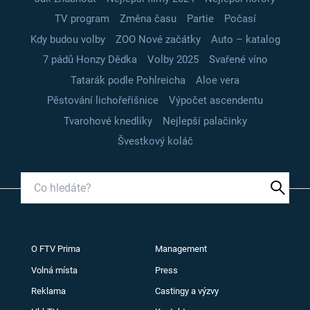
TV program
Změna času
Partie
Počasí
Kdy budou volby
ZOO Nové začátky
Auto – katalog
7 pádů Honzy Dědka
Volby 2025
Svařené víno
Tatarák podle Pohlreicha
Aloe vera
Pěstování lichořeřišnice
Výpočet ascendentu
Tvarohové knedlíky
Nejlepší palačinky
Švestkový koláč
O FTV Prima
Management
Volná místa
Press
Reklama
Castingy a výzvy