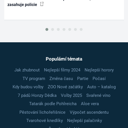
zasahuje policie
Populární témata
Jak zhubnout
Nejlepší filmy 2024
Nejlepší horory
TV program
Změna času
Partie
Počasí
Kdy budou volby
ZOO Nové začátky
Auto – katalog
7 pádů Honzy Dědka
Volby 2025
Svařené víno
Tatarák podle Pohlreicha
Aloe vera
Pěstování lichořeřišnice
Výpočet ascendentu
Tvarohové knedlíky
Nejlepší palačinky