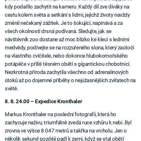
kdy podařilo zachytit na kameru. Každý díl zve diváky na
cestu kolem světa a setkání s lidmi, jejichž životy navždy
změnil nečekaný zážitek. Je to šokující, napínává a za
všech okolností drsná podívaná. Sledujte, jak se
návštěvník zoo dostane až moc blízko ke kleci s ledními
medvědy, podívejte se na rozzuřeného slona, který zaútočí
na vlastního cvičitele, nebo dokonce hlubokomořského
potápěče v příliš těsném obětí s gigantickou chobotnicí.
Nezkrotná příroda zachytila všechno od adrenalinových
útoků až po dojemné příběhy o nejúžasnějších zvířatech na
světě.
8. 8. 24.00 – Expedice Kronthaler
Markus Kronthaler na poslední fotografii, která ho
zachycuje naživu, triumfálně zvedá ruce vzhůru k nebi. Byl
zrovna ve výšce 8 047 metrů a takřka na vrcholu. Jen o
několik sekund později padl k zemi, když se stal obětí