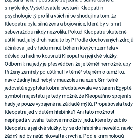
smyšlenky. Vyšetřovatelé sestavili Kleopatřin
psychologický profil a všichni se shodují na tom, že
Kleopatra byla silná žena a bojovnice, která by si smrt
sebevraždou nikdy nezvolila. Pokud Kleopatru skutečně
uštkl had, jaký druh hada to byl? Podle dochovaných zdrojů
účinkoval jed v řádu minut, během kterých zemřela v
důsledku hadího kousnutí Kleopatra i její dvě služky.
Odborník na jedy je přesvědčen, že je téměř nemožné, aby
tři ženy zemřely po uštknutí v téměř stejném okamžiku,
navíc žádný had nebyl v mauzoleu nalezen. Smrtelně
jedovatá egyptská kobra představovala ve starém Egyptě
symbol majestátu, je tedy možné, že Kleopatřino spojení s
hady je pouze vybájené na základě mýtů. Propašovala tedy
Kleopatra jed v dutém hřebínku? Ani tato možnost
nepřipadá v úvahu, takové množství jedu, které by zabilo
Kleopatru a její dvě služky, by se do hřebínku nevešlo, navíc
žádný jed by neúčinkoval tak rychle. Podle kriminologů