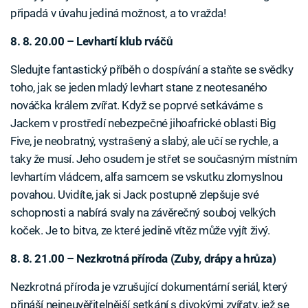
připadá v úvahu jediná možnost, a to vražda!
8. 8. 20.00 – Levhartí klub rváčů
Sledujte fantastický příběh o dospívání a staňte se svědky
toho, jak se jeden mladý levhart stane z neotesaného
nováčka králem zvířat. Když se poprvé setkáváme s
Jackem v prostředí nebezpečné jihoafrické oblasti Big
Five, je neobratný, vystrašený a slabý, ale učí se rychle, a
taky že musí. Jeho osudem je střet se současným místním
levhartím vládcem, alfa samcem se vskutku zlomyslnou
povahou. Uvidíte, jak si Jack postupně zlepšuje své
schopnosti a nabírá svaly na závěrečný souboj velkých
koček. Je to bitva, ze které jedině vítěz může vyjít živý.
8. 8. 21.00 – Nezkrotná příroda (Zuby, drápy a hrůza)
Nezkrotná příroda je vzrušující dokumentární seriál, který
přináší nejneuvěřitelnější setkání s divokými zvířaty, jež se