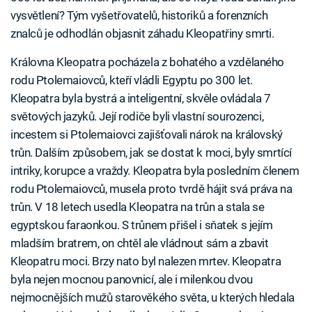
vysvětlení? Tým vyšetřovatelů, historiků a forenzních
znalců je odhodlán objasnit záhadu Kleopatřiny smrti.
Královna Kleopatra pocházela z bohatého a vzdělaného
rodu Ptolemaiovců, kteří vládli Egyptu po 300 let.
Kleopatra byla bystrá a inteligentní, skvěle ovládala 7
světových jazyků. Její rodiče byli vlastní sourozenci,
incestem si Ptolemaiovci zajišťovali nárok na královský
trůn. Dalším způsobem, jak se dostat k moci, byly smrtící
intriky, korupce a vraždy. Kleopatra byla posledním členem
rodu Ptolemaiovců, musela proto tvrdě hájit svá práva na
trůn. V 18 letech usedla Kleopatra na trůn a stala se
egyptskou faraonkou. S trůnem přišel i sňatek s jejím
mladším bratrem, on chtěl ale vládnout sám a zbavit
Kleopatru moci. Brzy nato byl nalezen mrtev. Kleopatra
byla nejen mocnou panovnicí, ale i milenkou dvou
nejmocnějších mužů starověkého světa, u kterých hledala