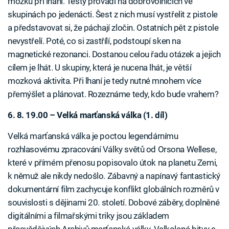
mozku při lhaní. Testy provádí na dobrovolnících ve
skupinách po jedenácti. Šest z nich musí vystřelit z pistole
a představovat si, že páchají zločin. Ostatních pět z pistole
nevystřelí. Poté, co si zastřílí, podstoupí sken na
magnetické rezonanci. Dostanou celou řadu otázek a jejich
cílem je lhát. U skupiny, která je nucena lhát, je větší
mozková aktivita. Při lhaní je tedy nutné mnohem více
přemýšlet a plánovat. Rozeznáme tedy, kdo bude vrahem?
6. 8. 19.00 – Velká marťanská válka (1. díl)
Velká marťanská válka je poctou legendárnímu
rozhlasovému zpracování Války světů od Orsona Wellese,
které v přímém přenosu popisovalo útok na planetu Zemi,
k němuž ale nikdy nedošlo. Zábavný a napínavý fantastický
dokumentární film zachycuje konflikt globálních rozměrů v
souvislosti s dějinami 20. století. Dobové záběry, doplněné
digitálními a filmařskými triky jsou základem