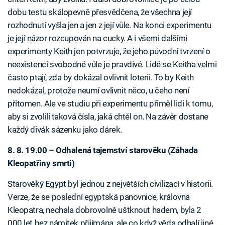
dobu testu skálopevně přesvědčena, že všechna její
rozhodnutí vyšla jen a jen z její vůle. Na konci experimentu
je její názor rozcupován na cucky. A i všemi dalšími
experimenty Keith jen potvrzuje, že jeho původní tvrzení o
neexistenci svobodné vůle je pravdivé. Lidé se Keitha velmi
často ptají, zda by dokázal ovlivnit loterii. To by Keith
nedokázal, protože neumí ovlivnit něco, u čeho není
přítomen. Ale ve studiu při experimentu přiměl lidi k tomu,
aby si zvolili taková čísla, jaká chtěl on. Na závěr dostane
každý divák sázenku jako dárek.
8. 8. 19.00 – Odhalená tajemství starověku (Záhada
Kleopatřiny smrti)
Starověký Egypt byl jednou z největších civilizací v historii.
Verze, že se poslední egyptská panovnice, královna
Kleopatra, nechala dobrovolně uštknout hadem, byla 2
000 let bez námitek přijímána, ale co když věda odhalí jiné