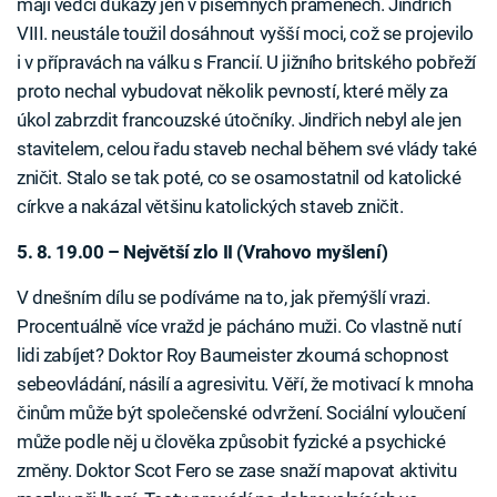
mají vědci důkazy jen v písemných pramenech. Jindřich
VIII. neustále toužil dosáhnout vyšší moci, což se projevilo
i v přípravách na válku s Francií. U jižního britského pobřeží
proto nechal vybudovat několik pevností, které měly za
úkol zabrzdit francouzské útočníky. Jindřich nebyl ale jen
stavitelem, celou řadu staveb nechal během své vlády také
zničit. Stalo se tak poté, co se osamostatnil od katolické
církve a nakázal většinu katolických staveb zničit.
5. 8. 19.00 – Největší zlo II (Vrahovo myšlení)
V dnešním dílu se podíváme na to, jak přemýšlí vrazi.
Procentuálně více vražd je pácháno muži. Co vlastně nutí
lidi zabíjet? Doktor Roy Baumeister zkoumá schopnost
sebeovládání, násilí a agresivitu. Věří, že motivací k mnoha
činům může být společenské odvržení. Sociální vyloučení
může podle něj u člověka způsobit fyzické a psychické
změny. Doktor Scot Fero se zase snaží mapovat aktivitu