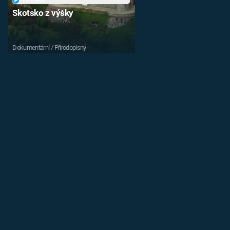
PŘEHRÁT
Skotsko z výšky
Dokumentární / Přírodopisný