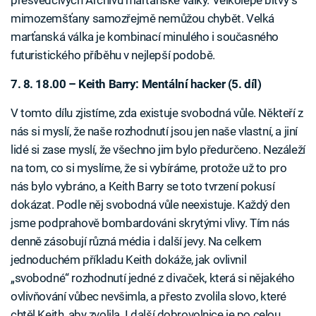
přesvědčivých Archivů marťanské války. Velkolepé bitvy s
mimozemšťany samozřejmě nemůžou chybět. Velká
marťanská válka je kombinací minulého i současného
futuristického příběhu v nejlepší podobě.
7. 8. 18.00 – Keith Barry: Mentální hacker (5. díl)
V tomto dílu zjistíme, zda existuje svobodná vůle. Někteří z
nás si myslí, že naše rozhodnutí jsou jen naše vlastní, a jiní
lidé si zase myslí, že všechno jim bylo předurčeno. Nezáleží
na tom, co si myslíme, že si vybíráme, protože už to pro
nás bylo vybráno, a Keith Barry se toto tvrzení pokusí
dokázat. Podle něj svobodná vůle neexistuje. Každý den
jsme podprahově bombardováni skrytými vlivy. Tím nás
denně zásobují různá média i další jevy. Na celkem
jednoduchém příkladu Keith dokáže, jak ovlivnil
„svobodné“ rozhodnutí jedné z divaček, která si nějakého
ovlivňování vůbec nevšimla, a přesto zvolila slovo, které
chtěl Keith, aby zvolila. I další dobrovolnice je po celou