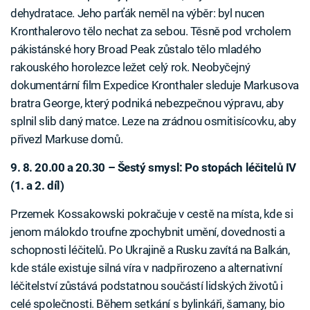
dehydratace. Jeho parťák neměl na výběr: byl nucen
Kronthalerovo tělo nechat za sebou. Těsně pod vrcholem
pákistánské hory Broad Peak zůstalo tělo mladého
rakouského horolezce ležet celý rok. Neobyčejný
dokumentární film Expedice Kronthaler sleduje Markusova
bratra George, který podniká nebezpečnou výpravu, aby
splnil slib daný matce. Leze na zrádnou osmitisícovku, aby
přivezl Markuse domů.
9. 8. 20.00 a 20.30 – Šestý smysl: Po stopách léčitelů IV
(1. a 2. díl)
Przemek Kossakowski pokračuje v cestě na místa, kde si
jenom málokdo troufne zpochybnit umění, dovednosti a
schopnosti léčitelů. Po Ukrajině a Rusku zavítá na Balkán,
kde stále existuje silná víra v nadpřirozeno a alternativní
léčitelství zůstává podstatnou součástí lidských životů i
celé společnosti. Během setkání s bylinkáři, šamany, bio