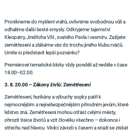
Pronikneme do myšlení vrahů, ovlivníme svobodnou vůli a
odhalíme další šesté smysly. Odkryjeme tajemství
Kleopatry, Jindřicha VIII., svatého Pavla i vesmíru. Zažijete
zemětřesení a zlákáme vás do trochu jiného klubu rváčů.
Umíte si představit lepší pozvánku?
Premiérové tematické bloky vždy pondělí až neděle v čase
18.00–02.00.
3. 8. 20.00 – Zákony živlů: Zemětřesení
Zemětřesení, hurikány a výbuchy sopky patří k
nejmocnějším a nejnebezpečnějším přírodním jevům, které
lidstvo zná. Zemětřesení mohou otřást celými městy,
ohrozit tisíce životů a vzít člověku všechno – dokonce i
střechu nad hlavou. Vědci závodí s časem a snaží se získat