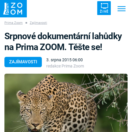
ŽIVĚ
Prima Zoom
■
Zajímavosti
Trendy:
ZRÁDCI
UFO
DRUHÁ SVĚTOVÁ VÁLKA
Srpnové dokumentární lahůdky
ZÁHADY
VETŘELCI DÁVNOVĚKU
na Prima ZOOM. Těšte se!
3. srpna 2015 06:00
ZAJÍMAVOSTI
redakce Prima Zoom
Témata
Témata
Pořady
TV Program