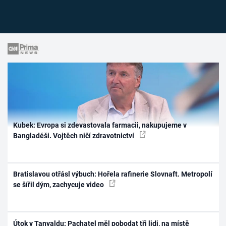
Kubek: Evropa si zdevastovala farmacii, nakupujeme v
Bangladéši. Vojtěch ničí zdravotnictví
Bratislavou otřásl výbuch: Hořela rafinerie Slovnaft. Metropolí
se šířil dým, zachycuje video
Útok v Tanvaldu: Pachatel měl pobodat tři lidi, na místě