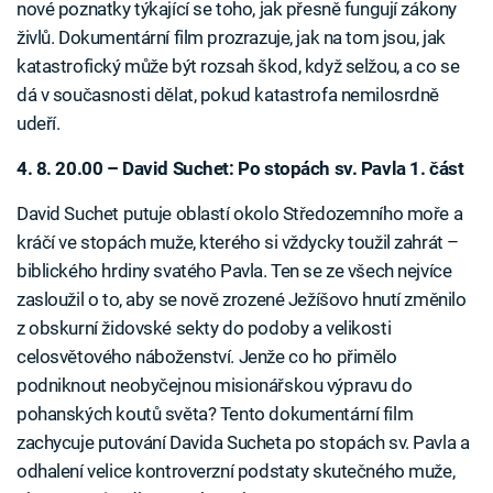
nové poznatky týkající se toho, jak přesně fungují zákony
živlů. Dokumentární film prozrazuje, jak na tom jsou, jak
katastrofický může být rozsah škod, když selžou, a co se
dá v současnosti dělat, pokud katastrofa nemilosrdně
udeří.
4. 8. 20.00 – David Suchet: Po stopách sv. Pavla 1. část
David Suchet putuje oblastí okolo Středozemního moře a
kráčí ve stopách muže, kterého si vždycky toužil zahrát –
biblického hrdiny svatého Pavla. Ten se ze všech nejvíce
zasloužil o to, aby se nově zrozené Ježíšovo hnutí změnilo
z obskurní židovské sekty do podoby a velikosti
celosvětového náboženství. Jenže co ho přimělo
podniknout neobyčejnou misionářskou výpravu do
pohanských koutů světa? Tento dokumentární film
zachycuje putování Davida Sucheta po stopách sv. Pavla a
odhalení velice kontroverzní podstaty skutečného muže,