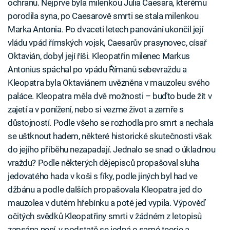
ochranu. Nejprve byla milenkou Julia Caesara, kterému
porodila syna, po Caesarově smrti se stala milenkou
Marka Antonia. Po dvaceti letech panování ukončil její
vládu vpád římských vojsk, Caesarův prasynovec, císař
Oktavián, dobyl její říši. Kleopatřin milenec Markus
Antonius spáchal po vpádu Římanů sebevraždu a
Kleopatra byla Oktaviánem uvězněna v mauzoleu svého
paláce. Kleopatra měla dvě možnosti – buďto bude žít v
zajetí a v ponížení, nebo si vezme život a zemře s
důstojností. Podle všeho se rozhodla pro smrt a nechala
se uštknout hadem, některé historické skutečnosti však
do jejího příběhu nezapadají. Jednalo se snad o úkladnou
vraždu? Podle některých dějepisců propašoval sluha
jedovatého hada v koši s fíky, podle jiných byl had ve
džbánu a podle dalších propašovala Kleopatra jed do
mauzolea v dutém hřebínku a poté jed vypila. Výpověď
očitých svědků Kleopatřiny smrti v žádném z letopisů
zapsána není, v podstatě se jedná o samé teorie a