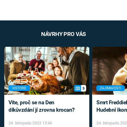
NÁVRHY PRO VÁS
5
HISTORIE
ZAJÍMAVOSTI
Víte, proč se na Den
Smrt Freddie
díkůvzdání jí zrovna krocan?
Hudební ikon
až do konce 
24. listopadu 2022 13:40
24. listopadu 20
léky