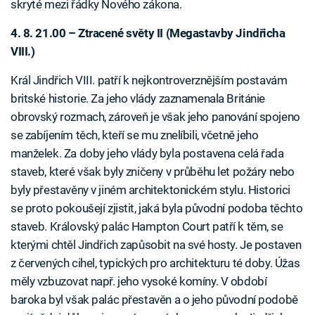
skryté mezi řádky Nového zákona.
4. 8. 21.00 – Ztracené světy II (Megastavby Jindřicha
VIII.)
Král Jindřich VIII. patří k nejkontroverznějším postavám
britské historie. Za jeho vlády zaznamenala Británie
obrovský rozmach, zároveň je však jeho panování spojeno
se zabíjením těch, kteří se mu znelíbili, včetně jeho
manželek. Za doby jeho vlády byla postavena celá řada
staveb, které však byly zničeny v průběhu let požáry nebo
byly přestavěny v jiném architektonickém stylu. Historici
se proto pokoušejí zjistit, jaká byla původní podoba těchto
staveb. Královský palác Hampton Court patří k těm, se
kterými chtěl Jindřich zapůsobit na své hosty. Je postaven
z červených cihel, typických pro architekturu té doby. Úžas
měly vzbuzovat např. jeho vysoké komíny. V období
baroka byl však palác přestavěn a o jeho původní podobě