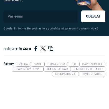
našeho webu.
ODESLAT
Odesláním formuláře souhlasíte s
podmínkami zpracování osobních údajů
SDÍLEJTE ČLÁNEK
ŠTÍTKY
VÁLKA
SMRT
PRIMA ZOOM
JED
DAVID SUCHET
STAROVĚKÝ EGYPT
JULIUS CAESAR
JINDŘICH VIII. TUDOR
KLEOPATRA VII.
PAVEL Z TARSU