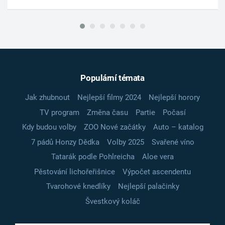
Populární témata
Jak zhubnout
Nejlepší filmy 2024
Nejlepší horory
TV program
Změna času
Partie
Počasí
Kdy budou volby
ZOO Nové začátky
Auto – katalog
7 pádů Honzy Dědka
Volby 2025
Svařené víno
Tatarák podle Pohlreicha
Aloe vera
Pěstování lichořeřišnice
Výpočet ascendentu
Tvarohové knedlíky
Nejlepší palačinky
Švestkový koláč