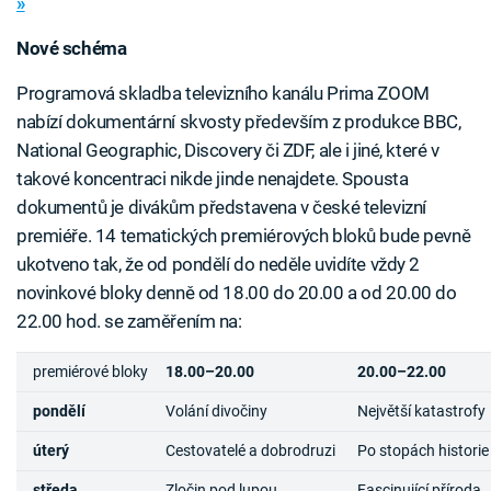
»
Nové schéma
Programová skladba televizního kanálu Prima ZOOM
nabízí dokumentární skvosty především z produkce BBC,
National Geographic, Discovery či ZDF, ale i jiné, které v
takové koncentraci nikde jinde nenajdete. Spousta
dokumentů je divákům představena v české televizní
premiéře. 14 tematických premiérových bloků bude pevně
ukotveno tak, že od pondělí do neděle uvidíte vždy 2
novinkové bloky denně od 18.00 do 20.00 a od 20.00 do
22.00 hod. se zaměřením na:
premiérové bloky
18.00–20.00
20.00–22.00
pondělí
Volání divočiny
Největší katastrofy
úterý
Cestovatelé a dobrodruzi
Po stopách historie
středa
Zločin pod lupou
Fascinující příroda