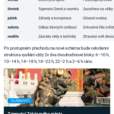
čtvrtek
Tajemství Země a vesmíru
Zaostřeno na války
pátek
Záhady a konspirace
Úžasné oceány
sobota
Odkaz dávných civilizací
Úchvatná říše zvířa
neděle
Zázraky vědy a techniky
Ztracený svět dino
Po postupném přechodu na nové schéma bude celodenní
struktura vysílání vždy 2x dva dvouhodinové bloky: 6–10 h,
10–14 h, 14–18 h, 18–22 h, 22–2 h a 2–6 h ráno.
ZAJÍMAVOSTI
Tajemství Zakázaného města