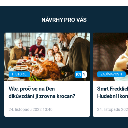
NÁVRHY PRO VÁS
5
HISTORIE
ZAJÍMAVOSTI
Víte, proč se na Den
Smrt Freddie
díkůvzdání jí zrovna krocan?
Hudební ikon
až do konce 
24. listopadu 2022 13:40
24. listopadu 20
léky