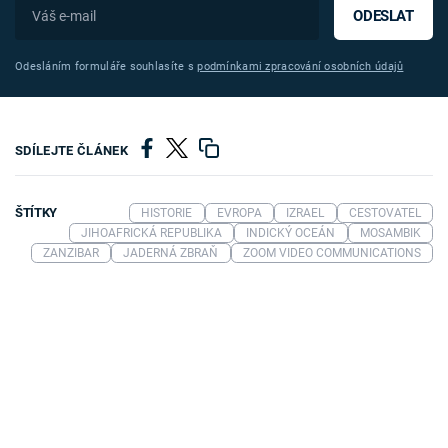
ODESLAT
Odesláním formuláře souhlasíte s
podmínkami zpracování osobních údajů
SDÍLEJTE ČLÁNEK
ŠTÍTKY
HISTORIE
EVROPA
IZRAEL
CESTOVATEL
JIHOAFRICKÁ REPUBLIKA
INDICKÝ OCEÁN
MOSAMBIK
ZANZIBAR
JADERNÁ ZBRAŇ
ZOOM VIDEO COMMUNICATIONS