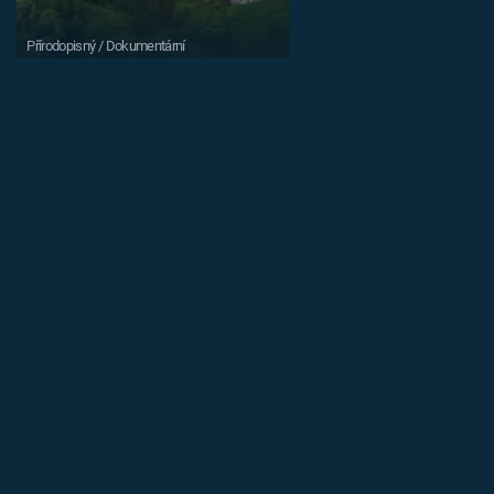
Přírodopisný / Dokumentární