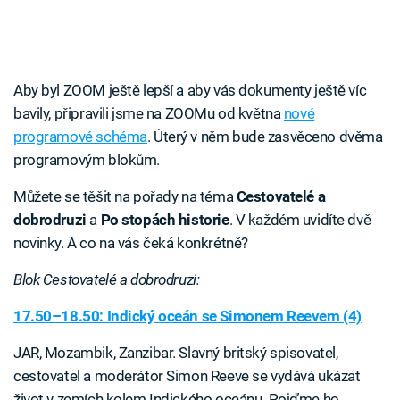
Aby byl ZOOM ještě lepší a aby vás dokumenty ještě víc
bavily, připravili jsme na ZOOMu od května
nové
programové schéma
. Úterý v něm bude zasvěceno dvěma
programovým blokům.
Můžete se těšit na pořady na téma
Cestovatelé a
dobrodruzi
a
Po stopách historie
. V každém uvidíte dvě
novinky. A co na vás čeká konkrétně?
Blok Cestovatelé a dobrodruzi:
17.50–18.50: Indický oceán se Simonem Reevem (4)
JAR, Mozambik, Zanzibar. Slavný britský spisovatel,
cestovatel a moderátor Simon Reeve se vydává ukázat
život v zemích kolem Indického oceánu. Pojďme ho