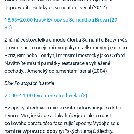
doprovodit… Britský dokumentární seriál (2012)
18.55–20.00 Krásy Evropy se Samanthou Brown (29 +
30)
Známá cestovatelka a moderátorka Samantha Brown vás
provede nejkrásnějšími evropskými velkoměsty, jako jsou
Paříž, Řím nebo Londýn, i menšími městečky jako Oxford.
Navštívíte místní památky, restaurace a vyhlášené
obchody... Americký dokumentární seriál (2004)
Blok Po stopách historie
20.00–21.00 Evropa ve středověku (2)
Evropský středověk máme často zafixovaný jako dobu
temna. Mor, inkvizice a další hrůzy jsou ale jen částí
celkového obrazu této fascinující epochy. Vydejte se s
námi na výpravu do doby rytířských turnajů, šlechty,