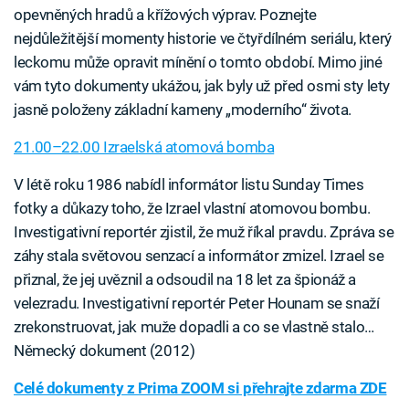
opevněných hradů a křížových výprav. Poznejte
nejdůležitější momenty historie ve čtyřdílném seriálu, který
leckomu může opravit mínění o tomto období. Mimo jiné
vám tyto dokumenty ukážou, jak byly už před osmi sty lety
jasně položeny základní kameny „moderního“ života.
21.00–22.00 Izraelská atomová bomba
V létě roku 1986 nabídl informátor listu Sunday Times
fotky a důkazy toho, že Izrael vlastní atomovou bombu.
Investigativní reportér zjistil, že muž říkal pravdu. Zpráva se
záhy stala světovou senzací a informátor zmizel. Izrael se
přiznal, že jej uvěznil a odsoudil na 18 let za špionáž a
velezradu. Investigativní reportér Peter Hounam se snaží
zrekonstruovat, jak muže dopadli a co se vlastně stalo…
Německý dokument (2012)
Celé dokumenty z Prima ZOOM si přehrajte zdarma ZDE