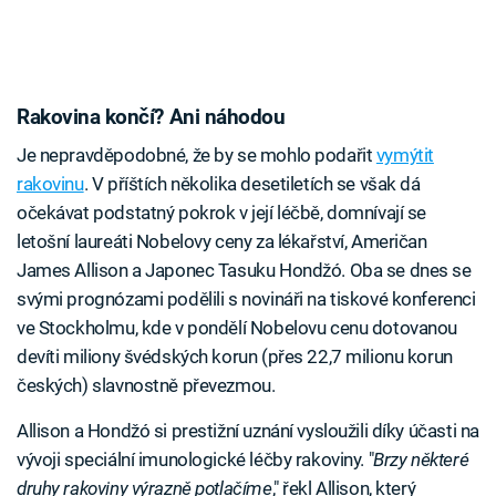
Rakovina končí? Ani náhodou
Je nepravděpodobné, že by se mohlo podařit
vymýtit
rakovinu
. V příštích několika desetiletích se však dá
očekávat podstatný pokrok v její léčbě, domnívají se
letošní laureáti Nobelovy ceny za lékařství, Američan
James Allison a Japonec Tasuku Hondžó. Oba se dnes se
svými prognózami podělili s novináři na tiskové konferenci
ve Stockholmu, kde v pondělí Nobelovu cenu dotovanou
devíti miliony švédských korun (přes 22,7 milionu korun
českých) slavnostně převezmou.
Allison a Hondžó si prestižní uznání vysloužili díky účasti na
vývoji speciální imunologické léčby rakoviny. "
Brzy některé
druhy rakoviny výrazně potlačíme
," řekl Allison, který