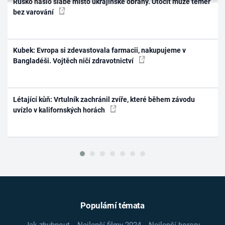
Rusko našlo slabé místo ukrajinské obrany. Útočit může téměř
bez varování
Kubek: Evropa si zdevastovala farmacii, nakupujeme v
Bangladéši. Vojtěch ničí zdravotnictví
Létající kůň: Vrtulník zachránil zvíře, které během závodu
uvízlo v kalifornských horách
Populární témata