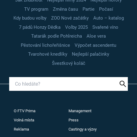
Jak zhubnout
Nejlepší filmy 2024
Nejlepší horory
TV program
Změna času
Partie
Počasí
Kdy budou volby
ZOO Nové začátky
Auto – katalog
7 pádů Honzy Dědka
Volby 2025
Svařené víno
Tatarák podle Pohlreicha
Aloe vera
Pěstování lichořeřišnice
Výpočet ascendentu
Tvarohové knedlíky
Nejlepší palačinky
Švestkový koláč
O FTV Prima
Management
Volná místa
Press
Reklama
Castingy a výzvy