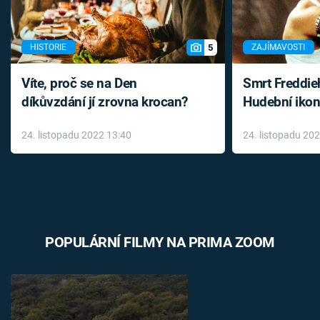
5
HISTORIE
ZAJÍMAVOSTI
Víte, proč se na Den
Smrt Freddie
díkůvzdání jí zrovna krocan?
Hudební ikon
až do konce 
24. listopadu 2022 13:40
24. listopadu 20
léky
POPULÁRNÍ FILMY NA PRIMA ZOOM