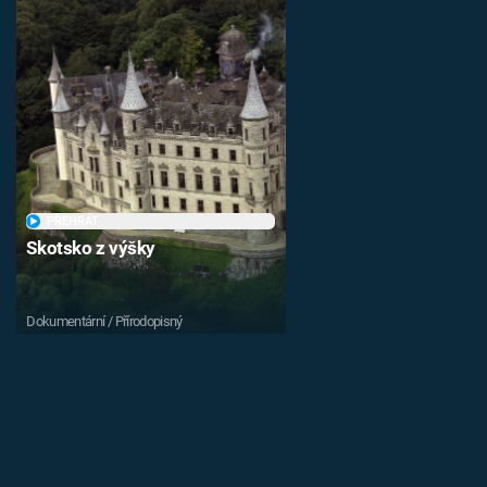
PŘEHRÁT
Skotsko z výšky
Dokumentární / Přírodopisný