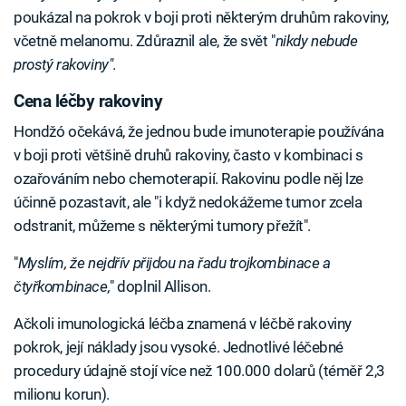
poukázal na pokrok v boji proti některým druhům rakoviny,
včetně melanomu. Zdůraznil ale, že svět "
nikdy nebude
prostý rakoviny"
.
Cena léčby rakoviny
Hondžó očekává, že jednou bude imunoterapie používána
v boji proti většině druhů rakoviny, často v kombinaci s
ozařováním nebo chemoterapií. Rakovinu podle něj lze
účinně pozastavit, ale "i když nedokážeme tumor zcela
odstranit, můžeme s některými tumory přežít".
"
Myslím, že nejdřív přijdou na řadu trojkombinace a
čtyřkombinace,
" doplnil Allison.
Ačkoli imunologická léčba znamená v léčbě rakoviny
pokrok, její náklady jsou vysoké. Jednotlivé léčebné
procedury údajně stojí více než 100.000 dolarů (téměř 2,3
milionu korun).