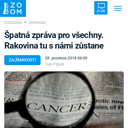
ŽIVĚ
Prima Zoom
■
Zajímavosti
Trendy:
ZRÁDCI
UFO
DRUHÁ SVĚTOVÁ VÁLKA
Špatná zpráva pro všechny.
ZÁHADY
VETŘELCI DÁVNOVĚKU
Rakovina tu s námi zůstane
28. prosince 2018 06:00
ZAJÍMAVOSTI
Topi Pigula
Témata
Témata
Pořady
TV Program